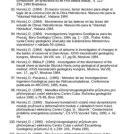
sympózium” při příležitosti 60 let Prof.Milana Matuly , s. 222-
234.,1984 Bratislava.
Horský,O. (1984) : El macizo rocoso, factor decisivo para elegir el
lugar de la construcción de la Obra Hidrotécnica. Manuscrito para la
“Voluntad Hidráulica”, Habana 1984.
Horský,O. (1984) : Movimientos de las laderas en las áreas del
estudio de Obras Hidrotécnicas. Manuscrito para la “Voluntad
Hidráulica”, Habana 1984.
Horský,O. (1984) : Investigaciones Ingeniero Geológicas para las
Presas. Büro Geológico Checo, 1984, pg. 1 – 228., Praha. Knihu
vydal Český geologický úřad jako dar kubánskému Ministerstvu
stavebnictví v nákladu 50 výtisků.
Horský,O. (1984) : Aplication of airborne in investigation of changes in
the banks of reservoir in Dam Areas. XXVII mezinárodní geologický
kongres, Moskva. Vol.VIII, sec. 17.,pg.56, Moskow 1984.
Horský,O.-Bláha,P. (1984) : Investigation of the disturbance of the
basalt sheet at damsite Slezská Harta using geological of geophysical
method. XXVII mezinárodní geologický kongres, Moskva. Vol.VIII,
sec. 17., pg.57, Moskow 1984.
Horský,O.-Pacareo,L. (1985) : Metodos de las Investigaciones
Ingeniero-Geológicas para las Hidroacumuladoras. Conferencia
publicada en MICONS, 1985, Kuba.
Horský,O. (1989) : Metodika inženýrskogeologického průzkumu pro
přečerpávací vodní elektrárnu Centro Cuba. Ročenka geologické
sekce 1990, s.75-86, Brno 1990.
Horský,O. (1990) : Stanovení korelačních vztahů mezi dynamickými
moduly pružnosti a deformačními moduly v základech horní hráze
přečerpávací elektrárny Centro Cuba. In : Sborník “ Geotechnické
problémy energetickej výstavby”, ČS VTS Vysoké Tatry, 1990, s. 41-
44.
Horský,O. ( 1990) : Inženýrskogeologický průzkum pro
přečerpávací elektrárnu Centro Cuba v pohoří Escambray.
Geologický průzkum,č.8, s.239- 243., Praha 1991.