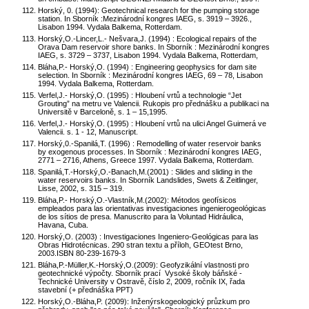
Horský, 0. (1994): Geotechnical research for the pumping storage
station. In Sborník :Mezinárodní kongres IAEG, s. 3919 – 3926.,
Lisabon 1994. Vydala Balkema, Rotterdam.
Horský,O.-Lincer,L.- Nešvara,J. (1994) : Ecological repairs of the
Orava Dam reservoir shore banks. In Sborník : Mezinárodní kongres
IAEG, s. 3729 – 3737, Lisabon 1994. Vydala Balkema, Rotterdam,
Bláha,P.- Horský,O. (1994) : Engineering geophysics for dam site
selection. In Sborník : Mezinárodní kongres IAEG, 69 – 78, Lisabon
1994. Vydala Balkema, Rotterdam.
Verfel,J.- Horský,O. (1995) : Hloubení vrtů a technologie “Jet
Grouting” na metru ve Valencii. Rukopis pro přednášku a publikaci na
Universitě v Barceloně, s. 1 – 15,1995.
Verfel,J.- Horský,O. (1995) : Hloubení vrtů na ulici Angel Guimerá ve
Valencii. s. 1 - 12, Manuscript.
Horský,0.-Spanilá,T. (1996) : Remodelling of water reservoir banks
by exogenous processes. In Sborník : Mezinárodní kongres IAEG,
2771 – 2716, Athens, Greece 1997. Vydala Balkema, Rotterdam.
Spanilá,T.-Horský,O.-Banach,M.(2001) : Slides and sliding in the
water reservoirs banks. In Sborník Landslides, Swets & Zeitlinger,
Lisse, 2002, s. 315 – 319.
Bláha,P.- Horský,O.-Vlastník,M.(2002): Métodos geofísicos
empleados para las orientativas investigaciones ingenierogeológicas
de los sítios de presa. Manuscrito para la Voluntad Hidráulica,
Havana, Cuba.
Horský,O. (2003) : Investigaciones Ingeniero-Geológicas para las
Obras Hidrotécnicas. 290 stran textu a příloh, GEOtest Brno,
2003.ISBN 80-239-1679-3
Bláha,P.-Müller,K.-Horský,O.(2009): Geofyzikální vlastnosti pro
geotechnické výpočty. Sborník prací Vysoké školy báňské -
Technické University v Ostravě, číslo 2, 2009, ročník IX, řada
stavební (+ přednáška PPT)
Horský,O.-Bláha,P. (2009): Inženýrskogeologický průzkum pro