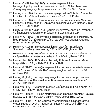
Horský,O.-Richter,V.(1967): Inženýrskogeologický a
hydrogeologický průzkum pro rekreační oblast Satina-Malenovice.
Zprávy o geologických výzkumech v roce 1967, s.320, Praha.
Horský.O.(1967): Příčné řezy lávovým proudem Velkého Roudného.
In.: Sborník: „Vulkanologické symposium“,s.18–21,Praha.
Horský,O.(1967): Geologické poměry v přehradním místě Slezská
Harta v Nízkém Jeseníku. Zprávy o geologických výzkumech v roce
1967,s.316–317,Praha.
Horký,O.(1968) : Vodní dílo Boadella v severovýchodních Pyrenejích
ve Španělsku. Geologický průzkum,č.4.,1968, s.163–164.
Horský, O. (1968): Inženýrsko-geologický průzkum pro přehradu na
řece Hluchové v Nýdku u Bystřice nad Olší. Manuscript, Geotest
Brno, 10 stran + přílohy.
Horský,O.(1968) : Metodika polních smykových zkoušek ve
Španělsku. Inženýrské stavby, č.12.,s.551–552.,Praha 1968.
Horský,O.(1968) : Vodní díla Sau, Susqueda a Pasteral na řece Ter
ve Španělsku. Inženýrské stavby, č.2., s.90–94., Praha 1969.
Horský, 0.(1968) : Průsaky z přehrady Foix ve Španělsku. Vodní
hospodářství, č.7., s.201–203., Praha 1969.
Horský,0.(1968) : Inženýrskogeologický průzkum pro návrh sanace
břehů Oravské přehrady. Ročenka geologické sekce, č.1., s.36–
40.,Brno 1969.
Horský,0.(1969) : Inženýrskogeologický průzkum pro přehradu na
řece Moravici ve Slezské Hartě. Ročenka geologické sekce, č.1., s.
25–27.,Brno 1969.
Horský,0.)1969) : Výstavba přehrad ve Španělsku. Lidé a země, č.3.,
s. 137–138., ČSAV Praha, 1969.
Horský,O. (1969) : Příčiny morfologických změn na březích Oravské
nádrže, s. 1–35 + obrazové přílohy. MS Geotest Brno, 1969.
Horský,O. ( 1969) : The Causes of Morphological Changes at the
Water Edges of Orava – reservoir. Stran 7 + obrazové přílohy a
fotografie. MS Geotest Brno