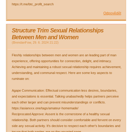
https://t.me/btc_profit_search
Odpovědět
Structure Trim Sexual Relationships
Between Men and Women
(
BrendanFow
,
29. 6. 2024
21:22
)
Fleshly relationships between men and women are an leading part of man
experience, offering opportunities for connection, delight, and intimacy.
Achieving and maintaining a robust sexual relationship requires achievement,
understanding, and communal respect. Here are some key aspects to
ruminate on:
Agape Communication: Effectual communication less desires, boundaries,
and expectations is essential. Talking unabashedly helps partners perceive
each other larger and can prevent misunderstandings or conflicts.
https://asianxxx.one/tags/amateur-homemade/
Reciprocated Approve: Assent is the cornerstone of a healthy sexual
relationship. Both partners should consider comfortable and fervent on every
side any sexual activity. It's decisive to respect each other's boundaries and
insure that both parties are on the unvaried page.