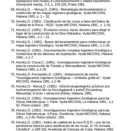
spolupráce mezi Kubou a Československem v oblasti stavebnictví.
Inženýrské stavby., č.5.,s. 219-220.,Praha 1981.
Horský,O. – Morua,O. (1981) : Metodología del levantamiento y
confección de los mapas ingeniero-geológicas. Vydal MICONS,
Habana 1981.,s. 1 – 32.
Horský,O. (1981) : Clasificación de las rocas a base del Índice de
Calidad de la Roca – RQD. Vydal MICONS, Habana 1981., s. 1-16.
Horský,O. (1981) : El maciso rocoso, factor decisivo para elegir el
lugar de la construcción de la Obra Hidráulica. Vydal MICONS,
Habana 1981., s.1 – 21.
Horský,O. ( 1981) : Bases del levantamiento para confeccionar un
mapa Ingeniero-Geológico. Vydal MICONS, Habana 1981., s.1-26.
Horský,O. (1981) : Documentación completa Ingeniero-Geológica y
Geotécnica de los laboreos de explotación. Vydal MICONS, Habana
1981., s.1-7.
Horský,O.-Cesar,C. (1981) : Investigaciones Ingeniero-Geológicas
para la construcción de Túneles y Metropolitanos. Vydal MICONS,
Habana 1981.,s.1-29.
Horský,O.-Fernandez,O. (1981) : Anteproyecto de norma
“Investigaciones Ingeniero-Geológicas – símbolos gráficos”. Vydal
MICONS, Habana 1981, s.1-46.
Horský,O.- Morua,O. (1981) : Inženýrskogeologický průzkum pro
hydroenergetické dílo na řece Agabamě v pohoří Escambray.
Manustript, 8 stran + obrazové přílohy, Habana, 1981.
Horský,O. (1981) : Investigaciones Ingeniero-Geológicas para las
Obras Hidrotécnicas. I. Parte. Vydal MICONS, La Habana 1981., s,1-
52. Počet výtisků : 200.
Horský,O. (1981) : Investigaciones Ingeniero-Geológicas para las
Obras Hidrotécnicas. II.Parte, Geotécnia. Vydal MICONS, Habana
1981., s,1-40. Počet výtisků : 200.
Horský,O. (1981) : Indice de calidad de la roca R.Q.D – uno de los
parámetros básicos para clasificación de las rocas. In “IX.Jornada
Científica”.,s.189-192, Academia de Ciencias de Cuba, Habana 1982.