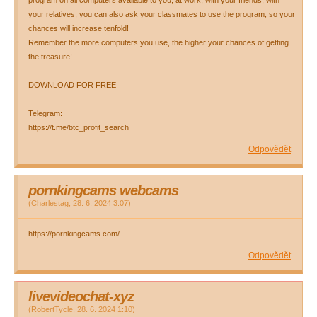
program on all computers available to you, at work, with your friends, with
your relatives, you can also ask your classmates to use the program, so your
chances will increase tenfold!
Remember the more computers you use, the higher your chances of getting
the treasure!
DOWNLOAD FOR FREE
Telegram:
https://t.me/btc_profit_search
Odpovědět
pornkingcams webcams
(
Charlestag
,
28. 6. 2024
3:07
)
https://pornkingcams.com/
Odpovědět
livevideochat-xyz
(
RobertTycle
,
28. 6. 2024
1:10
)