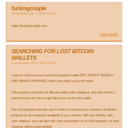
fuckingcouple
(
PeterSleme
,
28. 6. 2024
18:01
)
https://fuckingcouple.com
Odpovědět
SEARCHING FOR LOST BITCOIN
WALLETS
(
LamaCaund
,
28. 6. 2024
14:40
)
I want to show you one exclusive program called (BTC PROFIT SEARCH
AND MINING PHRASES), which can make you a rich man!
This program searches for Bitcoin wallets with a balance, and tries to find a
secret phrase for them to get full access to the lost wallet!
Run the program and wait, and in order to increase your chances, install the
program on all computers available to you, at work, with your friends, with
your relatives, you can also ask your classmates to use the program, so your
chances will increase tenfold!