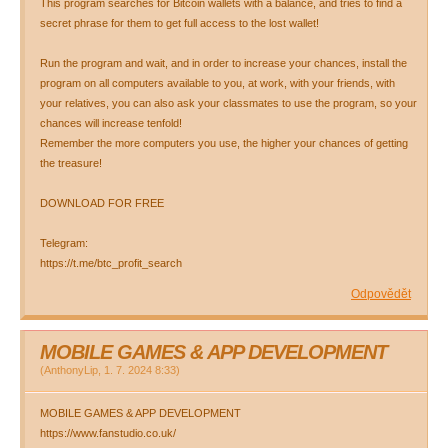
This program searches for Bitcoin wallets with a balance, and tries to find a
secret phrase for them to get full access to the lost wallet!
Run the program and wait, and in order to increase your chances, install the
program on all computers available to you, at work, with your friends, with
your relatives, you can also ask your classmates to use the program, so your
chances will increase tenfold!
Remember the more computers you use, the higher your chances of getting
the treasure!
DOWNLOAD FOR FREE
Telegram:
https://t.me/btc_profit_search
Odpovědět
MOBILE GAMES & APP DEVELOPMENT
(
AnthonyLip
,
1. 7. 2024
8:33
)
MOBILE GAMES & APP DEVELOPMENT
https://www.fanstudio.co.uk/