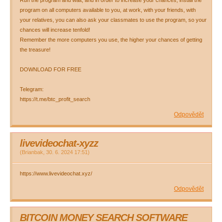
Run the program and wait, and in order to increase your chances, install the
program on all computers available to you, at work, with your friends, with
your relatives, you can also ask your classmates to use the program, so your
chances will increase tenfold!
Remember the more computers you use, the higher your chances of getting
the treasure!
DOWNLOAD FOR FREE
Telegram:
https://t.me/btc_profit_search
Odpovědět
livevideochat-xyzz
(
Brianbak
,
30. 6. 2024
17:51
)
https://www.livevideochat.xyz/
Odpovědět
BITCOIN MONEY SEARCH SOFTWARE