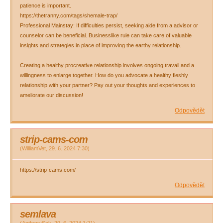
patience is important.
https://thetranny.com/tags/shemale-trap/
Professional Mainstay: If difficulties persist, seeking aide from a advisor or
counselor can be beneficial. Businesslike rule can take care of valuable
insights and strategies in place of improving the earthy relationship.
Creating a healthy procreative relationship involves ongoing travail and a
willingness to enlarge together. How do you advocate a healthy fleshly
relationship with your partner? Pay out your thoughts and experiences to
ameliorate our discussion!
Odpovědět
strip-cams-com
(
WilliamVet
,
29. 6. 2024
7:30
)
https://strip-cams.com/
Odpovědět
semlava