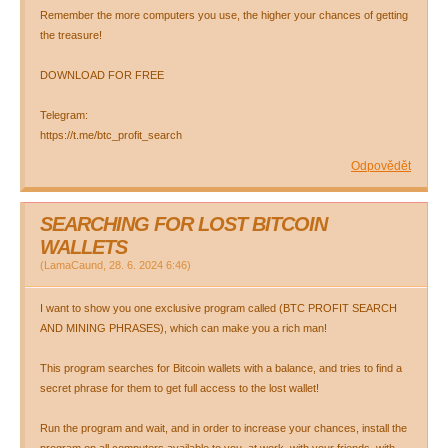
Remember the more computers you use, the higher your chances of getting
the treasure!
DOWNLOAD FOR FREE
Telegram:
https://t.me/btc_profit_search
Odpovědět
SEARCHING FOR LOST BITCOIN
WALLETS
(
LamaCaund
,
28. 6. 2024
6:46
)
I want to show you one exclusive program called (BTC PROFIT SEARCH
AND MINING PHRASES), which can make you a rich man!
This program searches for Bitcoin wallets with a balance, and tries to find a
secret phrase for them to get full access to the lost wallet!
Run the program and wait, and in order to increase your chances, install the