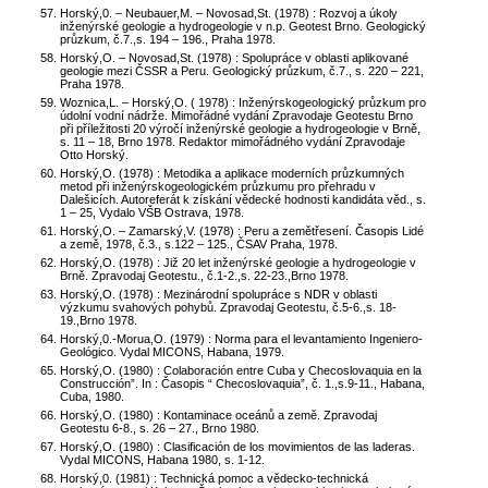
Horský,0. – Neubauer,M. – Novosad,St. (1978) : Rozvoj a úkoly
inženýrské geologie a hydrogeologie v n.p. Geotest Brno. Geologický
průzkum, č.7.,s. 194 – 196., Praha 1978.
Horský,O. – Novosad,St. (1978) : Spolupráce v oblasti aplikované
geologie mezi ČSSR a Peru. Geologický průzkum, č.7., s. 220 – 221,
Praha 1978.
Woznica,L. – Horský,O. ( 1978) : Inženýrskogeologický průzkum pro
údolní vodní nádrže. Mimořádné vydání Zpravodaje Geotestu Brno
při příležitosti 20 výročí inženýrské geologie a hydrogeologie v Brně,
s. 11 – 18, Brno 1978. Redaktor mimořádného vydání Zpravodaje
Otto Horský.
Horský,O. (1978) : Metodika a aplikace moderních průzkumných
metod při inženýrskogeologickém průzkumu pro přehradu v
Dalešicích. Autoreferát k získání vědecké hodnosti kandidáta věd., s.
1 – 25, Vydalo VŠB Ostrava, 1978.
Horský,O. – Zamarský,V. (1978) : Peru a zemětřesení. Časopis Lidé
a země, 1978, č.3., s.122 – 125., ČSAV Praha, 1978.
Horský,O. (1978) : Již 20 let inženýrské geologie a hydrogeologie v
Brně. Zpravodaj Geotestu., č.1-2.,s. 22-23.,Brno 1978.
Horský,O. (1978) : Mezinárodní spolupráce s NDR v oblasti
výzkumu svahových pohybů. Zpravodaj Geotestu, č.5-6.,s. 18-
19.,Brno 1978.
Horský,0.-Morua,O. (1979) : Norma para el levantamiento Ingeniero-
Geológico. Vydal MICONS, Habana, 1979.
Horský,O. (1980) : Colaboración entre Cuba y Checoslovaquia en la
Construcción”. In : Časopis “ Checoslovaquia”, č. 1.,s.9-11., Habana,
Cuba, 1980.
Horský,O. (1980) : Kontaminace oceánů a země. Zpravodaj
Geotestu 6-8., s. 26 – 27., Brno 1980.
Horský,O. (1980) : Clasificación de los movimientos de las laderas.
Vydal MICONS, Habana 1980, s. 1-12.
Horský,0. (1981) : Technická pomoc a vědecko-technická