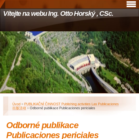
Vítejte na webu Ing. Otto Horský , CSc.
Úvod
»
PUBLIKAČNÍ ČINNOST Publishing activities Las Publicaciones
出版活动
»
Odborné publikace Publicaciones periciales
Odborné publikace
Publicaciones periciales