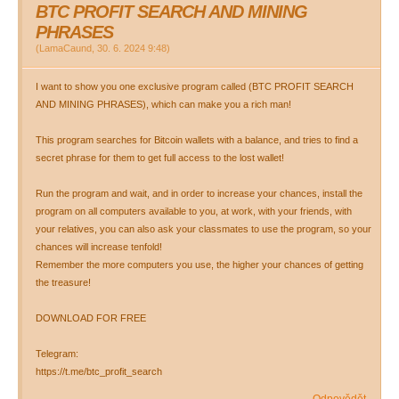
BTC PROFIT SEARCH AND MINING
PHRASES
(
LamaCaund
,
30. 6. 2024
9:48
)
I want to show you one exclusive program called (BTC PROFIT SEARCH
AND MINING PHRASES), which can make you a rich man!
This program searches for Bitcoin wallets with a balance, and tries to find a
secret phrase for them to get full access to the lost wallet!
Run the program and wait, and in order to increase your chances, install the
program on all computers available to you, at work, with your friends, with
your relatives, you can also ask your classmates to use the program, so your
chances will increase tenfold!
Remember the more computers you use, the higher your chances of getting
the treasure!
DOWNLOAD FOR FREE
Telegram:
https://t.me/btc_profit_search