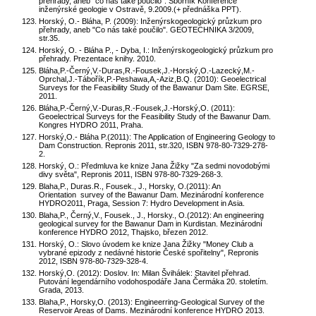
přehrady, aneb "co nás také poučilo". Sborník Konference
inženýrské geologie v Ostravě, 9.2009.(+ přednáška PPT).
Horský, O.- Bláha, P. (2009): Inženýrskogeologický průzkum pro
přehrady, aneb "Co nás také poučilo". GEOTECHNIKA 3/2009,
str.35.
Horský, O. - Bláha P., - Dyba, I.: Inženýrskogeologický průzkum pro
přehrady. Prezentace knihy. 2010.
Bláha,P.-Černý,V.-Duras,R.-Fousek,J.-Horský,O.-Lazecký,M.-
Oprchal,J.-Tábořík,P.-Peshawa,A,-Aziz,B.Q. (2010): Geoelectrical
Surveys for the Feasibility Study of the Bawanur Dam Site. EGRSE,
2011.
Bláha,P.-Černý,V.-Duras,R.-Fousek,J.-Horský,O. (2011):
Geoelectrical Surveys for the Feasibility Study of the Bawanur Dam.
Kongres HYDRO 2011, Praha.
Horský,O.- Bláha P.(2011): The Application of Engineering Geology to
Dam Construction. Repronis 2011, str.320, ISBN 978-80-7329-278-
2.
Horský, O.: Předmluva ke knize Jana Žižky "Za sedmi novodobými
divy světa", Repronis 2011, ISBN 978-80-7329-268-3.
Blaha,P., Duras.R., Fousek., J., Horsky, O.(2011): An
Orientation survey of the Bawanur Dam. Mezinárodní konference
HYDRO2011, Praga, Session 7: Hydro Development in Asia.
Blaha,P., Černý,V., Fousek., J., Horsky., O.(2012): An engineering
geological survey for the Bawanur Dam in Kurdistan. Mezinárodní
konference HYDRO 2012, Thajsko, březen 2012.
Horský, O.: Slovo úvodem ke knize Jana Žižky "Money Club a
vybrané epizody z nedávné historie České spořitelny", Repronis
2012, ISBN 978-80-7329-328-4.
Horský,O. (2012): Doslov. In: Milan Švihálek: Stavitel přehrad.
Putování legendárního vodohospodáře Jana Čermáka 20. stoletím.
Grada, 2013.
Blaha,P., Horsky,O. (2013): Engineerring-Geological Survey of the
Reservoir Areas of Dams. Mezinárodní konference HYDRO 2013.