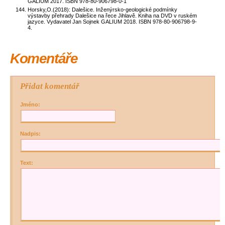
GALIUM 2017. ISBN 978-80-906798-0-1
Horsky,O.(2018): Dalešice. Inženýrsko-geologické podmínky
výstavby přehrady Dalešice na řece Jihlavě. Kniha na DVD v ruském
jazyce. Vydavatel Jan Sojnek GALIUM 2018. ISBN 978-80-906798-9-
4.
Komentáře
Přidat komentář
Jméno:
Nadpis:
Text: