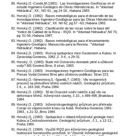
Horský,O.-Conde,M.(1981) : Las Investigaciones Geofísicas en el
estudio Ingeniero-Geológico de Obras Hidrotécnicas. In “Voluntad
Hidráulica”, XX., NO 61., pg.14-18., Habana 1983.
Horský,O. (1982) : Bases metodológicas para el desarrollo de las
Investigaciones Ingeniero-Geológicas para las Obras Hidrotécnicas.
In “Voluntad Hidráulica”, XX. N0 62, pg.57 –63.,Habana 1983.
Horský,O. (1982) : Clasificación de las rocas sobre la base del
“Indice de Calidad de la Roca – RQD. In “Voluntad Hidraulica”,N0 74,
pg. 51-56.,Habana 1987.
Horský,O. (1982) : Bases metodológicas para el levantamiento
Ingeniero-Geológico. Manuscrito para la Revista : “Voluntad
Hidráulica”, Habana.
Horský,O. (1983) : Rozvoj spolupráce mezi Geotestem a Kubou. In
Zpravodaj Geotestu, 1982.,č. 3-4., s.29-31.
Horský, O. (1983): Bude mít Ostravsko dostatek pitné a užitkové
vody? MS Geotest Brno, 8 stran, 1983.
Horský,O. (1983) : Investigaciones Ingeniero-Geológicas para las
Presas Vydal Geotest Brno jako účelovou publikaci. Stran 223.
Horský,O.-Simeonova,G.-Spanilá,T. (1983) : Vliv exogenních
procesů na přetváření břehů vodních nádrží. Geologický průzkum,
č.6., s. 163-166, Praha 1984.
Horský,O. (1983) : 30 let Oravské vodní nádrže a její vliv na
deformace břehů. Inženýrské stavby, č.10., s.489-498.,Bratislava
1984.
Horský,O. (1983) : Inženýrskogeologický průzkum pro přehradu
Corojo ve vápencovém krasu na Kubě. Ročenka Geotestu 1981-
1983., s.21-32.,Brno 1984.
Horský,O. (1983) : Spolupráce v oblasti inženýrské geologie mezi
Kubou a Československem. Geologický průzkum., č.1., s.12-13.,
Praha 1984.
Horský,O. (1984) : Využití RQD pro inženýrsko-geologické
hodnocení horninového prostředí. In “Zborník Inžiniersko-geologické