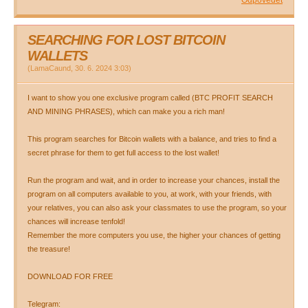
Odpovědět
SEARCHING FOR LOST BITCOIN
WALLETS
(
LamaCaund
,
30. 6. 2024
3:03
)
I want to show you one exclusive program called (BTC PROFIT SEARCH
AND MINING PHRASES), which can make you a rich man!
This program searches for Bitcoin wallets with a balance, and tries to find a
secret phrase for them to get full access to the lost wallet!
Run the program and wait, and in order to increase your chances, install the
program on all computers available to you, at work, with your friends, with
your relatives, you can also ask your classmates to use the program, so your
chances will increase tenfold!
Remember the more computers you use, the higher your chances of getting
the treasure!
DOWNLOAD FOR FREE
Telegram: