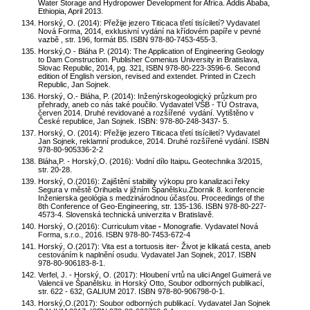
Water Storage and Hydropower Development for Africa. Addis Ababa,
Ethiopia, April 2013.
Horský, O. (2014): Přežije jezero Titicaca třetí tisíciletí? Vydavatel
Nová Forma, 2014, exklusivní vydání na křídovém papíře v pevné
vazbě , str. 196, formát B5. ISBN 978-80-7453-455-3.
Horský,O - Bláha P. (2014): The Application of Engineering Geology
to Dam Construction. Publisher Comenius University in Bratislava,
Slovac Republic, 2014, pg. 321, ISBN 978-80-223-3596-6. Second
edition of English version, revised and extendet. Printed in Czech
Republic, Jan Sojnek.
Horský, O.- Bláha, P. (2014): Inženýrskogeologický průzkum pro
přehrady, aneb co nás také poučilo. Vydavatel VŠB - TÚ Ostrava,
červen 2014. Druhé revidované a rozšířené vydání. Vytištěno v
České republice, Jan Sojnek. ISBN: 978-80-248-3437- 5.
Horský, O. (2014): Přežije jezero Titicaca třetí tisíciletí?
Vydavatel
Jan Sojnek, reklamní produkce, 2014. Druhé rozšířené vydání. ISBN
978-80-905336-2-2
Bláha,P. - Horský,O. (2016): Vodní dílo Itaipu
.
Geotechnika 3/2015,
str. 20-28.
Horský, O.(2016):
Zajištění stability výkopu pro kanalizaci řeky
Segura v městě Orihuela v jižním Španělsku.Zbornik 8. konferencie
Inženierska geológia s medzinárodnou účasťou. Proceedings of the
8th Conference of Geo-Engineering, str. 135-136. ISBN 978-80-227-
4573-4. Slovenská technická univerzita v Bratislavě.
Horský, O.(2016):
Curriculum vitae
-
Monografie.
Vydavatel Nová
Forma, s.r.o., 2016. ISBN 978-80-7453-672-4
Horský, O.(2017): Vita est a tortuosis iter- Život je klikatá cesta, aneb
cestováním k naplnění osudu. Vydavatel Jan Sojnek, 2017. ISBN
978-80-906183-8-1.
Verfel, J. - Horský, O. (2017): Hloubení vrtů na ulici Angel Guimerá ve
Valencii ve Španělsku. in Horský Otto, Soubor odborných publikací,
str. 622 - 632, GALIUM 2017. ISBN 978-80-906798-0-1.
Horský,O.(2017): Soubor odborných publikací. Vydavatel Jan Sojnek