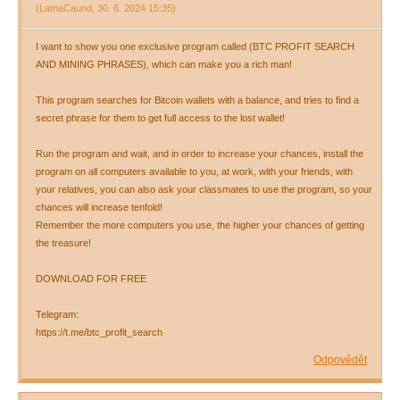
(
LamaCaund
,
30. 6. 2024
15:35
)
I want to show you one exclusive program called (BTC PROFIT SEARCH
AND MINING PHRASES), which can make you a rich man!
This program searches for Bitcoin wallets with a balance, and tries to find a
secret phrase for them to get full access to the lost wallet!
Run the program and wait, and in order to increase your chances, install the
program on all computers available to you, at work, with your friends, with
your relatives, you can also ask your classmates to use the program, so your
chances will increase tenfold!
Remember the more computers you use, the higher your chances of getting
the treasure!
DOWNLOAD FOR FREE
Telegram:
https://t.me/btc_profit_search
Odpovědět