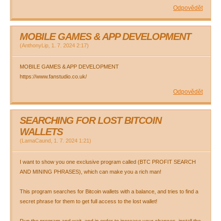
Odpovědět
MOBILE GAMES & APP DEVELOPMENT
(
AnthonyLip
,
1. 7. 2024
2:17
)
MOBILE GAMES & APP DEVELOPMENT
https://www.fanstudio.co.uk/
Odpovědět
SEARCHING FOR LOST BITCOIN
WALLETS
(
LamaCaund
,
1. 7. 2024
1:21
)
I want to show you one exclusive program called (BTC PROFIT SEARCH
AND MINING PHRASES), which can make you a rich man!
This program searches for Bitcoin wallets with a balance, and tries to find a
secret phrase for them to get full access to the lost wallet!