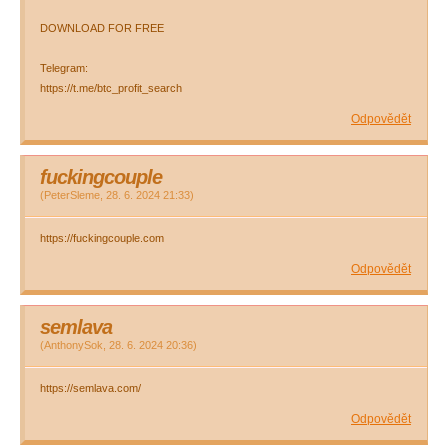
DOWNLOAD FOR FREE
Telegram:
https://t.me/btc_profit_search
Odpovědět
fuckingcouple
(
PeterSleme
,
28. 6. 2024
21:33
)
https://fuckingcouple.com
Odpovědět
semlava
(
AnthonySok
,
28. 6. 2024
20:36
)
https://semlava.com/
Odpovědět