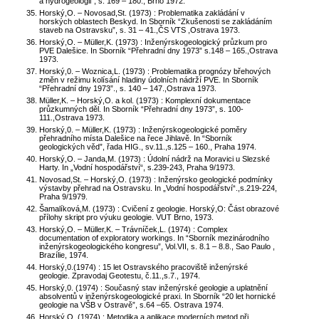
a hydrogeologii”, s. 169 – 180., Brno 1972.
Horský,O. – Novosad,St. (1973) : Problematika zakládání v
horských oblastech Beskyd. In Sborník “Zkušenosti se zakládáním
staveb na Ostravsku”, s. 31 – 41.,ČS VTS ,Ostrava 1973.
Horský,O. – Müller,K. (1973) : Inženýrskogeologický průzkum pro
PVE Dalešice. In Sborník “Přehradní dny 1973” s.148 – 165.,Ostrava
1973.
Horský,0. – Woznica,L. (1973) : Problematika prognózy břehových
změn v režimu kolísání hladiny údolních nádrží PVE. In Sborník
“Přehradní dny 1973”., s. 140 – 147.,Ostrava 1973.
Müller,K. – Horský,O. a kol. (1973) : Komplexní dokumentace
průzkumných děl. In Sborník “Přehradní dny 1973”, s. 100-
111.,Ostrava 1973.
Horský,0. – Müller,K. (1973) : Inženýrskogeologické poměry
přehradního místa Dalešice na řece Jihlavě. In “Sborník
geologických věd”, řada HIG., sv.11.,s.125 – 160., Praha 1974.
Horský,O. – Janda,M. (1973) : Údolní nádrž na Moravici u Slezské
Harty. In „Vodní hospodářství“, s.239-243, Praha 9/1973.
Novosad,St. – Horský,O. (1973) : Inženýrsko geologické podmínky
výstavby přehrad na Ostravsku. In „Vodní hospodářství“.,s.219-224,
Praha 9/1979.
Šamalíková,M. (1973) : Cvičení z geologie. Horský,O: Část obrazové
přílohy skript pro výuku geologie. VUT Brno, 1973.
Horský,O. – Müller,K. – Trávníček,L. (1974) : Complex
documentation of exploratory workings. In “Sborník mezinárodního
inženýrskogeologického kongresu”, Vol.VII, s. 8.1 – 8.8., Sao Paulo ,
Brazílie, 1974.
Horský,0.(1974) : 15 let Ostravského pracoviště inženýrské
geologie. Zpravodaj Geotestu, č.11.,s.7., 1974.
Horský,0. (1974) : Současný stav inženýrské geologie a uplatnění
absolventů v inženýrskogeologické praxi. In Sborník “20 let hornické
geologie na VŠB v Ostravě”, s.64 –65. Ostrava 1974.
Horský,O. (1974) : Metodika a aplikace moderních metod při