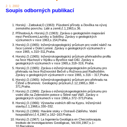
2. 1. 2002
Soupis odborných publikací
Horský - Zatloukal,O.(1963): Pùsobení přírody a člověka na vývoj
zemského povrchu. Lidé a země,č.1,1963,s.36.
Příhodová,A.-Horský,O.(1963): Zpráva o geologickém mapování
mezi Penčicemi,Lazníky a Sobíšky. Zprávy o geologických
výzkumech v roce 1963,s.154,Praha.
Horský,O.(1965): Inženýrskogeologický průzkum pro vodní nádrž na
řece Lomné v Dolní Lomné. Zprávy o geologických výzkumech v
roce 1965, s.310–311,Praha.
Horský,O.(1965): Inženýrskogeologický průzkum přehradního profilu
na řece Hluchové v Nýdku u Bystřice nad Olší. Zprávy o
geologických výzkumech v roce 1965,s.318–319, Praha.
Horský,O.(1965): Zpráva o inženýrskogeologickém průzkumu pro
přehradu na řece Rožnovské Bečvě u Rožnova pod Radhoštěm.
Zprávy o geologických výzkumech v roce 1965, s.316 – 317,Praha.
Horský,O.(1965): Inženýrskogeologický průzkum pro přehradu na
Čižině u Brumovic. Geologický průzkum,č.12,1965,s.368 –
371,Praha.
Horský,O.(1966): Zpráva o inženýrskogeologickém průzkumu pro
vodní dílo na Zelenském potoce u Štítné nad Vláří. Zprávy o
geologických výzkumech v roce 1966,s.372–373,Praha.
Horský,O.(1966): Výstavba vodních děl na Kypru. Inženýrské
stavby,č.1,1968,s.330–332.
Horský,O.(1966): Havárie stoky v Ostravě-Zábřehu. Vodní
hospodářství,č.4,1967,s.162–163.Praha.
Horský,O.(1967): La Ingeniería Geológica en Checoslovaquia.
Instituto de Investigaciones Geológicas, Vol.XXI,1967,s.1–
10,Barcelona.