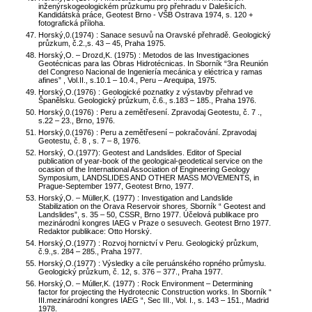
inženýrskogeologickém průzkumu pro přehradu v Dalešicích.
Kandidátská práce, Geotest Brno - VŠB Ostrava 1974, s. 120 +
fotografická příloha.
Horský,0.(1974) : Sanace sesuvů na Oravské přehradě. Geologický
průzkum, č.2.,s. 43 – 45, Praha 1975.
Horský,O. – Drozd,K. (1975) : Metodos de las Investigaciones
Geotécnicas para las Obras Hidrotécnicas. In Sborník “3ra Reunión
del Congreso Nacional de Ingeniería mecánica y eléctrica y ramas
afines” , Vol.II., s.10.1 – 10.4., Peru – Arequipa, 1975.
Horský,O.(1976) : Geologické poznatky z výstavby přehrad ve
Španělsku. Geologický průzkum, č.6., s.183 – 185., Praha 1976.
Horský,0.(1976) : Peru a zemětřesení. Zpravodaj Geotestu, č. 7 .,
s.22 – 23., Brno, 1976.
Horský,0.(1976) : Peru a zemětřesení – pokračování. Zpravodaj
Geotestu, č. 8 , s. 7 – 8, 1976.
Horský, O.(1977): Geotest and Landslides. Editor of Special
publication of year-book of the geological-geodetical service on the
ocasion of the International Association of Engineering Geology
Symposium, LANDSLIDES AND OTHER MASS MOVEMENTS, in
Prague-September 1977, Geotest Brno, 1977.
Horský,O. – Müller,K. (1977) : Investigation and Landslide
Stabilization on the Orava Reservoir shores. Sborník “ Geotest and
Landslides”, s. 35 – 50, CSSR, Brno 1977. Účelová publikace pro
mezinárodní kongres IAEG v Praze o sesuvech. Geotest Brno 1977.
Redaktor publikace: Otto Horský.
Horský,O.(1977) : Rozvoj hornictví v Peru. Geologický průzkum,
č.9.,s. 284 – 285., Praha 1977.
Horský,O.(1977) : Výsledky a cíle peruánského ropného průmyslu.
Geologický průzkum, č. 12, s. 376 – 377., Praha 1977.
Horský,O. – Múller,K. (1977) : Rock Environment – Determining
factor for projecting the Hydrotecnic Construction works. In Sborník “
III.mezinárodní kongres IAEG “, Sec III., Vol. I., s. 143 – 151., Madrid
1978.