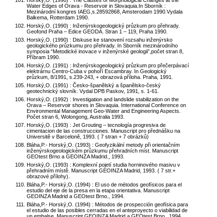
Horský,O. (1990) : The Causes of Morphological Changes at the
Water Edges of Orava - Reservoir in Slovaquia.In Sborník :
Mezinárodní kongres IAEG,s.28592868, Amsterodam 1990.Vydala
Balkema, Rotterdam 1990.
Horský,O. (1990) : Inženýrskogeologický průzkum pro přehrady.
Geofond Praha – Edice GEODA. Stran 1 – 119, Praha 1990.
Horský,O. (1990) : Diskuse ke stanovení rozsahu inženýrsko
geologického průzkumu pro přehrady. In Sborník mezinárodního
symposia “Metodické inovace v inženýrské geologii”,počet stran 8,
Příbram 1990.
Horský,O. (1991) : Inženýrskogeologický průzkum pro přečerpávací
elektrárnu Centro-Cuba v pohoří Escambray. In Geologický
průzkum, 8/1991, s.239-243, + obrazová příloha. Praha, 1991.
Horský,O. (1991) : Česko-španělský a španělsko-český
geotechnický slovník. Vydal DPB Paskov, 1991, s. 1-61.
Horský,O. (1992) : Investigation and landslide stabilization on the
Orava – Reservoir shores in Slovaquia. International Conference on
Environmental Management Geo-Water and Engineering Aspects.
Počet stran 6, Wolongong, Australia 1993.
Horský,O. (1993) : Jet Grouting – tecnología progresiva de
cimentacion de las construcciones. Manuscript pro přednášku na
Universitě v Barceloně, 1993. ( 7 stran + 7 obrázků)
Bláha,P.- Horský,O. (1993) : Geofyzikální metody při orientačním
inženýrskogeologickém průzkumu přehradních míst. Manuscript
GEOtest Brno a GEOINZA Madrid., 1993.
Horský,O. (1993) : Komplexní pojetí studia horninového masivu v
přehradním místě. Manuscript GEOINZA Madrid, 1993. ( 7 str.+
obrazové přílohy).
Bláha,P.- Horský,O. (1994) : El uso de métodos geofísicos para el
estudio del eje de la presa en la etapa orientativa. Manuscript
GEOINZA Madrid a GEOtest Brno., 1994.
Bláha,P.- Horský,O. (1994) : Métodos de prospección geofísica para
el estudio de las posibles cerradas en el anteproyecto o viabilidad de
un embalse. Manuscript GEOINZA Madrid a GEOtest Brno., 1994.