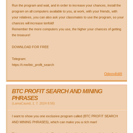
Run the program and wait, and in order to increase your chances, install the
program on all computers available to you, at work, with your friends, with
your relatives, you can also ask your classmates to use the program, so your
chances will increase tenfold!
Remember the more computers you use, the higher your chances of getting
the treasure!
DOWNLOAD FOR FREE
Telegram:
https://t.me/btc_profit_search
Odpovědět
BTC PROFIT SEARCH AND MINING
PHRASES
(
LamaCaund
,
1. 7. 2024
8:56
)
I want to show you one exclusive program called (BTC PROFIT SEARCH
AND MINING PHRASES), which can make you a rich man!