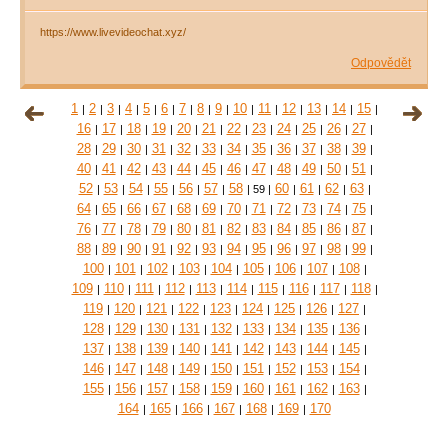
https://www.livevideochat.xyz/
Odpovědět
1
2
3
4
5
6
7
8
9
10
11
12
13
14
15
|
|
|
|
|
|
|
|
|
|
|
|
|
|
|
16
17
18
19
20
21
22
23
24
25
26
27
|
|
|
|
|
|
|
|
|
|
|
|
28
29
30
31
32
33
34
35
36
37
38
39
|
|
|
|
|
|
|
|
|
|
|
|
40
41
42
43
44
45
46
47
48
49
50
51
|
|
|
|
|
|
|
|
|
|
|
|
52
53
54
55
56
57
58
60
61
62
63
|
|
|
|
|
|
|
59
|
|
|
|
|
64
65
66
67
68
69
70
71
72
73
74
75
|
|
|
|
|
|
|
|
|
|
|
|
76
77
78
79
80
81
82
83
84
85
86
87
|
|
|
|
|
|
|
|
|
|
|
|
88
89
90
91
92
93
94
95
96
97
98
99
|
|
|
|
|
|
|
|
|
|
|
|
100
101
102
103
104
105
106
107
108
|
|
|
|
|
|
|
|
|
109
110
111
112
113
114
115
116
117
118
|
|
|
|
|
|
|
|
|
|
119
120
121
122
123
124
125
126
127
|
|
|
|
|
|
|
|
|
128
129
130
131
132
133
134
135
136
|
|
|
|
|
|
|
|
|
137
138
139
140
141
142
143
144
145
|
|
|
|
|
|
|
|
|
146
147
148
149
150
151
152
153
154
|
|
|
|
|
|
|
|
|
155
156
157
158
159
160
161
162
163
|
|
|
|
|
|
|
|
|
164
165
166
167
168
169
170
|
|
|
|
|
|