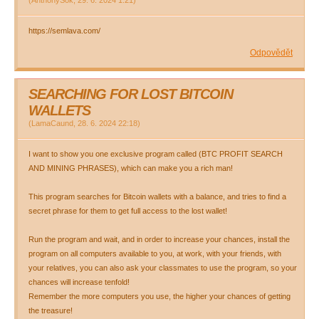
(
AnthonySok
,
29. 6. 2024
1:21
)
https://semlava.com/
Odpovědět
SEARCHING FOR LOST BITCOIN
WALLETS
(
LamaCaund
,
28. 6. 2024
22:18
)
I want to show you one exclusive program called (BTC PROFIT SEARCH
AND MINING PHRASES), which can make you a rich man!
This program searches for Bitcoin wallets with a balance, and tries to find a
secret phrase for them to get full access to the lost wallet!
Run the program and wait, and in order to increase your chances, install the
program on all computers available to you, at work, with your friends, with
your relatives, you can also ask your classmates to use the program, so your
chances will increase tenfold!
Remember the more computers you use, the higher your chances of getting
the treasure!