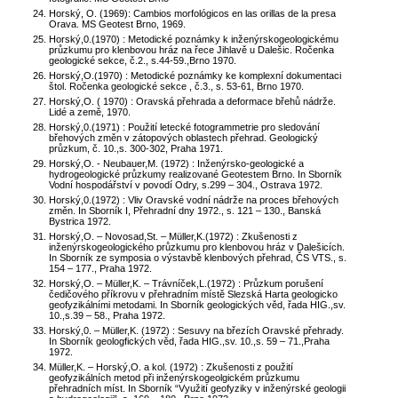
Horský, O. (1969): Cambios morfológicos en las orillas de la presa
Orava. MS Geotest Brno, 1969.
Horský,0.(1970) : Metodické poznámky k inženýrskogeologickému
průzkumu pro klenbovou hráz na řece Jihlavě u Dalešic. Ročenka
geologické sekce, č.2., s.44-59.,Brno 1970.
Horský,O.(1970) : Metodické poznámky ke komplexní dokumentaci
štol. Ročenka geologické sekce , č.3., s. 53-61, Brno 1970.
Horský,O. ( 1970) : Oravská přehrada a deformace břehů nádrže.
Lidé a země, 1970.
Horský,0.(1971) : Použití letecké fotogrammetrie pro sledování
břehových změn v zátopových oblastech přehrad. Geologický
průzkum, č. 10.,s. 300-302, Praha 1971.
Horský,O. - Neubauer,M. (1972) : Inženýrsko-geologické a
hydrogeologické průzkumy realizované Geotestem Brno. In Sborník
Vodní hospodářství v povodí Odry, s.299 – 304., Ostrava 1972.
Horský,0.(1972) : Vliv Oravské vodní nádrže na proces břehových
změn. In Sborník I, Přehradní dny 1972., s. 121 – 130., Banská
Bystrica 1972.
Horský,O. – Novosad,St. – Müller,K.(1972) : Zkušenosti z
inženýrskogeologického průzkumu pro klenbovou hráz v Dalešicích.
In Sborník ze symposia o výstavbě klenbových přehrad, ČS VTS., s.
154 – 177., Praha 1972.
Horský,O. – Müller,K. – Trávníček,L.(1972) : Průzkum porušení
čedičového příkrovu v přehradním místě Slezská Harta geologicko
geofyzikálními metodami. In Sborník geologických věd, řada HIG.,sv.
10.,s.39 – 58., Praha 1972.
Horský,0. – Müller,K. (1972) : Sesuvy na březích Oravské přehrady.
In Sborník geologfických věd, řada HIG.,sv. 10.,s. 59 – 71.,Praha
1972.
Müller,K. – Horský,O. a kol. (1972) : Zkušenosti z použití
geofyzikálních metod při inženýrskogeolgickém průzkumu
přehradních míst. In Sborník “Využití geofyziky v inženýrské geologii