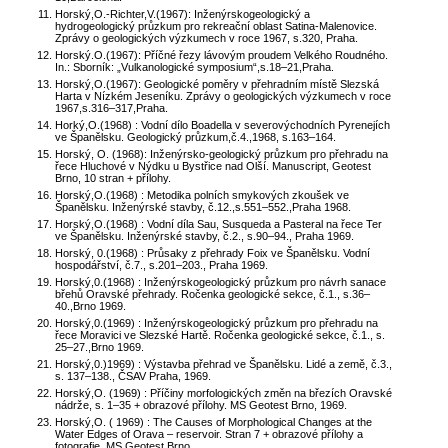
Horský,O.-Richter,V.(1967): Inženýrskogeologický a
hydrogeologický průzkum pro rekreační oblast Satina-Malenovice.
Zprávy o geologických výzkumech v roce 1967, s.320, Praha.
Horský.O.(1967): Příčné řezy lávovým proudem Velkého Roudného.
In.: Sborník: „Vulkanologické symposium“,s.18–21,Praha.
Horský,O.(1967): Geologické poměry v přehradním místě Slezská
Harta v Nízkém Jeseníku. Zprávy o geologických výzkumech v roce
1967,s.316–317,Praha.
Horký,O.(1968) : Vodní dílo Boadella v severovýchodních Pyrenejích
ve Španělsku. Geologický průzkum,č.4.,1968, s.163–164.
Horský, O. (1968): Inženýrsko-geologický průzkum pro přehradu na
řece Hluchové v Nýdku u Bystřice nad Olší. Manuscript, Geotest
Brno, 10 stran + přílohy.
Horský,O.(1968) : Metodika polních smykových zkoušek ve
Španělsku. Inženýrské stavby, č.12.,s.551–552.,Praha 1968.
Horský,O.(1968) : Vodní díla Sau, Susqueda a Pasteral na řece Ter
ve Španělsku. Inženýrské stavby, č.2., s.90–94., Praha 1969.
Horský, 0.(1968) : Průsaky z přehrady Foix ve Španělsku. Vodní
hospodářství, č.7., s.201–203., Praha 1969.
Horský,0.(1968) : Inženýrskogeologický průzkum pro návrh sanace
břehů Oravské přehrady. Ročenka geologické sekce, č.1., s.36–
40.,Brno 1969.
Horský,0.(1969) : Inženýrskogeologický průzkum pro přehradu na
řece Moravici ve Slezské Hartě. Ročenka geologické sekce, č.1., s.
25–27.,Brno 1969.
Horský,0.)1969) : Výstavba přehrad ve Španělsku. Lidé a země, č.3.,
s. 137–138., ČSAV Praha, 1969.
Horský,O. (1969) : Příčiny morfologických změn na březích Oravské
nádrže, s. 1–35 + obrazové přílohy. MS Geotest Brno, 1969.
Horský,O. ( 1969) : The Causes of Morphological Changes at the
Water Edges of Orava – reservoir. Stran 7 + obrazové přílohy a
fotografie. MS Geotest Brno