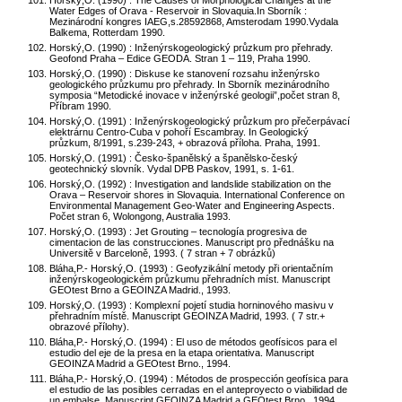
Horský,O. (1990) : The Causes of Morphological Changes at the
Water Edges of Orava - Reservoir in Slovaquia.In Sborník :
Mezinárodní kongres IAEG,s.28592868, Amsterodam 1990.Vydala
Balkema, Rotterdam 1990.
Horský,O. (1990) : Inženýrskogeologický průzkum pro přehrady.
Geofond Praha – Edice GEODA. Stran 1 – 119, Praha 1990.
Horský,O. (1990) : Diskuse ke stanovení rozsahu inženýrsko
geologického průzkumu pro přehrady. In Sborník mezinárodního
symposia “Metodické inovace v inženýrské geologii”,počet stran 8,
Příbram 1990.
Horský,O. (1991) : Inženýrskogeologický průzkum pro přečerpávací
elektrárnu Centro-Cuba v pohoří Escambray. In Geologický
průzkum, 8/1991, s.239-243, + obrazová příloha. Praha, 1991.
Horský,O. (1991) : Česko-španělský a španělsko-český
geotechnický slovník. Vydal DPB Paskov, 1991, s. 1-61.
Horský,O. (1992) : Investigation and landslide stabilization on the
Orava – Reservoir shores in Slovaquia. International Conference on
Environmental Management Geo-Water and Engineering Aspects.
Počet stran 6, Wolongong, Australia 1993.
Horský,O. (1993) : Jet Grouting – tecnología progresiva de
cimentacion de las construcciones. Manuscript pro přednášku na
Universitě v Barceloně, 1993. ( 7 stran + 7 obrázků)
Bláha,P.- Horský,O. (1993) : Geofyzikální metody při orientačním
inženýrskogeologickém průzkumu přehradních míst. Manuscript
GEOtest Brno a GEOINZA Madrid., 1993.
Horský,O. (1993) : Komplexní pojetí studia horninového masivu v
přehradním místě. Manuscript GEOINZA Madrid, 1993. ( 7 str.+
obrazové přílohy).
Bláha,P.- Horský,O. (1994) : El uso de métodos geofísicos para el
estudio del eje de la presa en la etapa orientativa. Manuscript
GEOINZA Madrid a GEOtest Brno., 1994.
Bláha,P.- Horský,O. (1994) : Métodos de prospección geofísica para
el estudio de las posibles cerradas en el anteproyecto o viabilidad de
un embalse. Manuscript GEOINZA Madrid a GEOtest Brno., 1994.