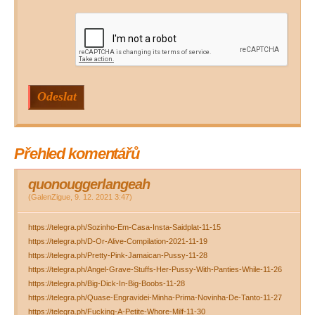
Přehled komentářů
quonouggerlangeah
(
GalenZigue
,
9. 12. 2021
3:47
)
https://telegra.ph/Sozinho-Em-Casa-Insta-Saidplat-11-15
https://telegra.ph/D-Or-Alive-Compilation-2021-11-19
https://telegra.ph/Pretty-Pink-Jamaican-Pussy-11-28
https://telegra.ph/Angel-Grave-Stuffs-Her-Pussy-With-Panties-While-11-26
https://telegra.ph/Big-Dick-In-Big-Boobs-11-28
https://telegra.ph/Quase-Engravidei-Minha-Prima-Novinha-De-Tanto-11-27
https://telegra.ph/Fucking-A-Petite-Whore-Milf-11-30