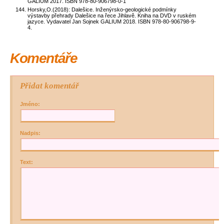
GALIUM 2017. ISBN 978-80-906798-0-1
Horsky,O.(2018): Dalešice. Inženýrsko-geologické podmínky
výstavby přehrady Dalešice na řece Jihlavě. Kniha na DVD v ruském
jazyce. Vydavatel Jan Sojnek GALIUM 2018. ISBN 978-80-906798-9-
4.
Komentáře
Přidat komentář
Jméno:
Nadpis:
Text: