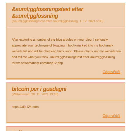
&auml;gglossningstest efter
&auml;gglossning
(
&auml;gglossningstest efter &auml;gglossning
,
1. 12. 2021
5:06
)
After exploring a number of the blog articles on your blog, I seriously
appreciate your technique of blogging. I book-marked it to my bookmark
website list and will be checking back soon. Please check out my website too
and tell me what you think. &auml;gglossningstest efter &auml;gglossning
terswi.sewomabest.com/map12.php
Odpovědět
bitcoin per i guadagni
(
Williamanatt
,
30. 11. 2021
19:18
)
https://alfa124.com
Odpovědět