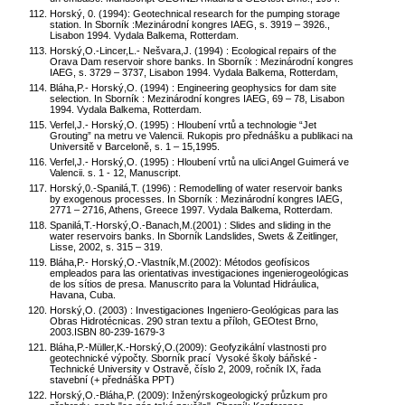
Horský, 0. (1994): Geotechnical research for the pumping storage
station. In Sborník :Mezinárodní kongres IAEG, s. 3919 – 3926.,
Lisabon 1994. Vydala Balkema, Rotterdam.
Horský,O.-Lincer,L.- Nešvara,J. (1994) : Ecological repairs of the
Orava Dam reservoir shore banks. In Sborník : Mezinárodní kongres
IAEG, s. 3729 – 3737, Lisabon 1994. Vydala Balkema, Rotterdam,
Bláha,P.- Horský,O. (1994) : Engineering geophysics for dam site
selection. In Sborník : Mezinárodní kongres IAEG, 69 – 78, Lisabon
1994. Vydala Balkema, Rotterdam.
Verfel,J.- Horský,O. (1995) : Hloubení vrtů a technologie “Jet
Grouting” na metru ve Valencii. Rukopis pro přednášku a publikaci na
Universitě v Barceloně, s. 1 – 15,1995.
Verfel,J.- Horský,O. (1995) : Hloubení vrtů na ulici Angel Guimerá ve
Valencii. s. 1 - 12, Manuscript.
Horský,0.-Spanilá,T. (1996) : Remodelling of water reservoir banks
by exogenous processes. In Sborník : Mezinárodní kongres IAEG,
2771 – 2716, Athens, Greece 1997. Vydala Balkema, Rotterdam.
Spanilá,T.-Horský,O.-Banach,M.(2001) : Slides and sliding in the
water reservoirs banks. In Sborník Landslides, Swets & Zeitlinger,
Lisse, 2002, s. 315 – 319.
Bláha,P.- Horský,O.-Vlastník,M.(2002): Métodos geofísicos
empleados para las orientativas investigaciones ingenierogeológicas
de los sítios de presa. Manuscrito para la Voluntad Hidráulica,
Havana, Cuba.
Horský,O. (2003) : Investigaciones Ingeniero-Geológicas para las
Obras Hidrotécnicas. 290 stran textu a příloh, GEOtest Brno,
2003.ISBN 80-239-1679-3
Bláha,P.-Müller,K.-Horský,O.(2009): Geofyzikální vlastnosti pro
geotechnické výpočty. Sborník prací Vysoké školy báňské -
Technické University v Ostravě, číslo 2, 2009, ročník IX, řada
stavební (+ přednáška PPT)
Horský,O.-Bláha,P. (2009): Inženýrskogeologický průzkum pro