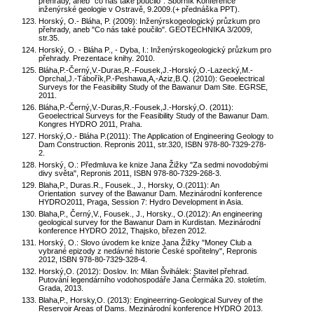
přehrady, aneb "co nás také poučilo". Sborník Konference
inženýrské geologie v Ostravě, 9.2009.(+ přednáška PPT).
Horský, O.- Bláha, P. (2009): Inženýrskogeologický průzkum pro
přehrady, aneb "Co nás také poučilo". GEOTECHNIKA 3/2009,
str.35.
Horský, O. - Bláha P., - Dyba, I.: Inženýrskogeologický průzkum pro
přehrady. Prezentace knihy. 2010.
Bláha,P.-Černý,V.-Duras,R.-Fousek,J.-Horský,O.-Lazecký,M.-
Oprchal,J.-Tábořík,P.-Peshawa,A,-Aziz,B.Q. (2010): Geoelectrical
Surveys for the Feasibility Study of the Bawanur Dam Site. EGRSE,
2011.
Bláha,P.-Černý,V.-Duras,R.-Fousek,J.-Horský,O. (2011):
Geoelectrical Surveys for the Feasibility Study of the Bawanur Dam.
Kongres HYDRO 2011, Praha.
Horský,O.- Bláha P.(2011): The Application of Engineering Geology to
Dam Construction. Repronis 2011, str.320, ISBN 978-80-7329-278-
2.
Horský, O.: Předmluva ke knize Jana Žižky "Za sedmi novodobými
divy světa", Repronis 2011, ISBN 978-80-7329-268-3.
Blaha,P., Duras.R., Fousek., J., Horsky, O.(2011): An
Orientation survey of the Bawanur Dam. Mezinárodní konference
HYDRO2011, Praga, Session 7: Hydro Development in Asia.
Blaha,P., Černý,V., Fousek., J., Horsky., O.(2012): An engineering
geological survey for the Bawanur Dam in Kurdistan. Mezinárodní
konference HYDRO 2012, Thajsko, březen 2012.
Horský, O.: Slovo úvodem ke knize Jana Žižky "Money Club a
vybrané epizody z nedávné historie České spořitelny", Repronis
2012, ISBN 978-80-7329-328-4.
Horský,O. (2012): Doslov. In: Milan Švihálek: Stavitel přehrad.
Putování legendárního vodohospodáře Jana Čermáka 20. stoletím.
Grada, 2013.
Blaha,P., Horsky,O. (2013): Engineerring-Geological Survey of the
Reservoir Areas of Dams. Mezinárodní konference HYDRO 2013.