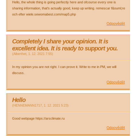
Hello, the whole thing is going perfectly here and ofcourse every one is
sharing information, that's actually good, keep up writing. remescar f&ouml;re
och efter wiele.sewomabest.com/map5.php
Odpovědět
Completely I share your opinion. It is
excellent idea. It is ready to support you.
(
Alberthet
,
1. 12. 2021
7:55
)
In my opinion you are not right. I can prove it. Write to me in PM, we will
discuss.
Odpovědět
Hello
(
HENNEMANN1717
,
1. 12. 2021
5:23
)
Good webpage https://arsclimate.ru
Odpovědět