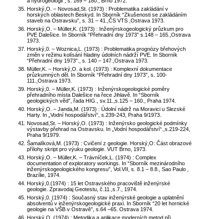
a hydrogeologii”, s. 169 – 180., Brno 1972.
Horský,O. – Novosad,St. (1973) : Problematika zakládání v
horských oblastech Beskyd. In Sborník “Zkušenosti se zakládáním
staveb na Ostravsku”, s. 31 – 41.,ČS VTS ,Ostrava 1973.
Horský,O. – Müller,K. (1973) : Inženýrskogeologický průzkum pro
PVE Dalešice. In Sborník “Přehradní dny 1973” s.148 – 165.,Ostrava
1973.
Horský,0. – Woznica,L. (1973) : Problematika prognózy břehových
změn v režimu kolísání hladiny údolních nádrží PVE. In Sborník
“Přehradní dny 1973”., s. 140 – 147.,Ostrava 1973.
Müller,K. – Horský,O. a kol. (1973) : Komplexní dokumentace
průzkumných děl. In Sborník “Přehradní dny 1973”, s. 100-
111.,Ostrava 1973.
Horský,0. – Müller,K. (1973) : Inženýrskogeologické poměry
přehradního místa Dalešice na řece Jihlavě. In “Sborník
geologických věd”, řada HIG., sv.11.,s.125 – 160., Praha 1974.
Horský,O. – Janda,M. (1973) : Údolní nádrž na Moravici u Slezské
Harty. In „Vodní hospodářství“, s.239-243, Praha 9/1973.
Novosad,St. – Horský,O. (1973) : Inženýrsko geologické podmínky
výstavby přehrad na Ostravsku. In „Vodní hospodářství“.,s.219-224,
Praha 9/1979.
Šamalíková,M. (1973) : Cvičení z geologie. Horský,O: Část obrazové
přílohy skript pro výuku geologie. VUT Brno, 1973.
Horský,O. – Müller,K. – Trávníček,L. (1974) : Complex
documentation of exploratory workings. In “Sborník mezinárodního
inženýrskogeologického kongresu”, Vol.VII, s. 8.1 – 8.8., Sao Paulo ,
Brazílie, 1974.
Horský,0.(1974) : 15 let Ostravského pracoviště inženýrské
geologie. Zpravodaj Geotestu, č.11.,s.7., 1974.
Horský,0. (1974) : Současný stav inženýrské geologie a uplatnění
absolventů v inženýrskogeologické praxi. In Sborník “20 let hornické
geologie na VŠB v Ostravě”, s.64 –65. Ostrava 1974.
Horský,O. (1974) : Metodika a aplikace moderních metod při