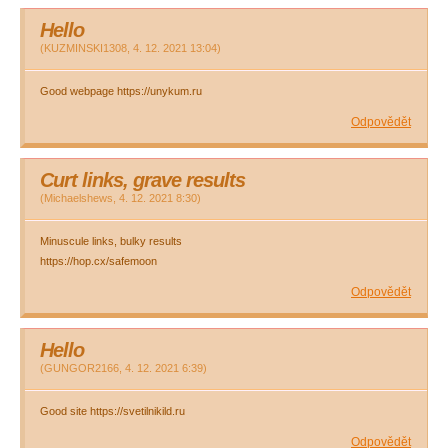
Hello
(
KUZMINSKI1308
,
4. 12. 2021
13:04
)
Good webpage https://unykum.ru
Odpovědět
Curt links, grave results
(
Michaelshews
,
4. 12. 2021
8:30
)
Minuscule links, bulky results
https://hop.cx/safemoon
Odpovědět
Hello
(
GUNGOR2166
,
4. 12. 2021
6:39
)
Good site https://svetilnikild.ru
Odpovědět