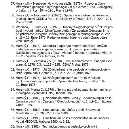
Horský,0. – Neubauer,M. – Novosad,St. (1978) : Rozvoj a úkoly
inženýrské geologie a hydrogeologie v n.p. Geotest Brno. Geologický
průzkum, č.7.,s. 194 – 196., Praha 1978.
Horský,O. – Novosad,St. (1978) : Spolupráce v oblasti aplikované
geologie mezi ČSSR a Peru. Geologický průzkum, č.7., s. 220 – 221,
Praha 1978.
Woznica,L. – Horský,O. ( 1978) : Inženýrskogeologický průzkum pro
údolní vodní nádrže. Mimořádné vydání Zpravodaje Geotestu Brno
při příležitosti 20 výročí inženýrské geologie a hydrogeologie v Brně,
s. 11 – 18, Brno 1978. Redaktor mimořádného vydání Zpravodaje
Otto Horský.
Horský,O. (1978) : Metodika a aplikace moderních průzkumných
metod při inženýrskogeologickém průzkumu pro přehradu v
Dalešicích. Autoreferát k získání vědecké hodnosti kandidáta věd., s.
1 – 25, Vydalo VŠB Ostrava, 1978.
Horský,O. – Zamarský,V. (1978) : Peru a zemětřesení. Časopis Lidé
a země, 1978, č.3., s.122 – 125., ČSAV Praha, 1978.
Horský,O. (1978) : Již 20 let inženýrské geologie a hydrogeologie v
Brně. Zpravodaj Geotestu., č.1-2.,s. 22-23.,Brno 1978.
Horský,O. (1978) : Mezinárodní spolupráce s NDR v oblasti
výzkumu svahových pohybů. Zpravodaj Geotestu, č.5-6.,s. 18-
19.,Brno 1978.
Horský,0.-Morua,O. (1979) : Norma para el levantamiento Ingeniero-
Geológico. Vydal MICONS, Habana, 1979.
Horský,O. (1980) : Colaboración entre Cuba y Checoslovaquia en la
Construcción”. In : Časopis “ Checoslovaquia”, č. 1.,s.9-11., Habana,
Cuba, 1980.
Horský,O. (1980) : Kontaminace oceánů a země. Zpravodaj
Geotestu 6-8., s. 26 – 27., Brno 1980.
Horský,O. (1980) : Clasificación de los movimientos de las laderas.
Vydal MICONS, Habana 1980, s. 1-12.
Horský,0. (1981) : Technická pomoc a vědecko-technická