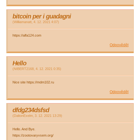
bitcoin per i guadagni
(
Williamanatt
,
4. 12. 2021
4:07
)
https://alfa124.com
Odpovědět
Hello
(
NIBERT2168
,
4. 12. 2021
0:35
)
Nice site https://mdm102.ru
Odpovědět
dfdg234dsfsd
(
DaltonExelm
,
3. 12. 2021
13:29
)
Hello. And Bye.
https://zootovaryvsem.org/