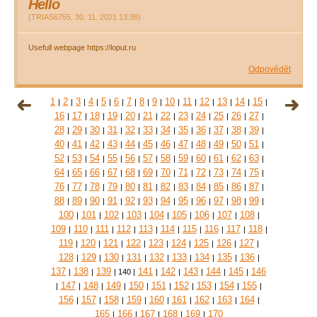
Hello
(
TRIAS6755
,
30. 11. 2021
13:38
)
Usefull webpage https://loput.ru
Odpovědět
1
2
3
4
5
6
7
8
9
10
11
12
13
14
15
|
|
|
|
|
|
|
|
|
|
|
|
|
|
|
16
17
18
19
20
21
22
23
24
25
26
27
|
|
|
|
|
|
|
|
|
|
|
|
28
29
30
31
32
33
34
35
36
37
38
39
|
|
|
|
|
|
|
|
|
|
|
|
40
41
42
43
44
45
46
47
48
49
50
51
|
|
|
|
|
|
|
|
|
|
|
|
52
53
54
55
56
57
58
59
60
61
62
63
|
|
|
|
|
|
|
|
|
|
|
|
64
65
66
67
68
69
70
71
72
73
74
75
|
|
|
|
|
|
|
|
|
|
|
|
76
77
78
79
80
81
82
83
84
85
86
87
|
|
|
|
|
|
|
|
|
|
|
|
88
89
90
91
92
93
94
95
96
97
98
99
|
|
|
|
|
|
|
|
|
|
|
|
100
101
102
103
104
105
106
107
108
|
|
|
|
|
|
|
|
|
109
110
111
112
113
114
115
116
117
118
|
|
|
|
|
|
|
|
|
|
119
120
121
122
123
124
125
126
127
|
|
|
|
|
|
|
|
|
128
129
130
131
132
133
134
135
136
|
|
|
|
|
|
|
|
|
137
138
139
141
142
143
144
145
146
|
|
|
140
|
|
|
|
|
|
147
148
149
150
151
152
153
154
155
|
|
|
|
|
|
|
|
|
|
156
157
158
159
160
161
162
163
164
|
|
|
|
|
|
|
|
|
165
166
167
168
169
170
|
|
|
|
|