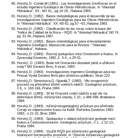
Horský,O.-Conde,M.(1981) : Las Investigaciones Geofísicas en el
estudio Ingeniero-Geológico de Obras Hidrotécnicas. In “Voluntad
Hidráulica”, XX., NO 61., pg.14-18., Habana 1983.
Horský,O. (1982) : Bases metodológicas para el desarrollo de las
Investigaciones Ingeniero-Geológicas para las Obras Hidrotécnicas.
In “Voluntad Hidráulica”, XX. N0 62, pg.57 –63.,Habana 1983.
Horský,O. (1982) : Clasificación de las rocas sobre la base del
“Indice de Calidad de la Roca – RQD. In “Voluntad Hidraulica”,N0 74,
pg. 51-56.,Habana 1987.
Horský,O. (1982) : Bases metodológicas para el levantamiento
Ingeniero-Geológico. Manuscrito para la Revista : “Voluntad
Hidráulica”, Habana.
Horský,O. (1983) : Rozvoj spolupráce mezi Geotestem a Kubou. In
Zpravodaj Geotestu, 1982.,č. 3-4., s.29-31.
Horský, O. (1983): Bude mít Ostravsko dostatek pitné a užitkové
vody? MS Geotest Brno, 8 stran, 1983.
Horský,O. (1983) : Investigaciones Ingeniero-Geológicas para las
Presas Vydal Geotest Brno jako účelovou publikaci. Stran 223.
Horský,O.-Simeonova,G.-Spanilá,T. (1983) : Vliv exogenních
procesů na přetváření břehů vodních nádrží. Geologický průzkum,
č.6., s. 163-166, Praha 1984.
Horský,O. (1983) : 30 let Oravské vodní nádrže a její vliv na
deformace břehů. Inženýrské stavby, č.10., s.489-498.,Bratislava
1984.
Horský,O. (1983) : Inženýrskogeologický průzkum pro přehradu
Corojo ve vápencovém krasu na Kubě. Ročenka Geotestu 1981-
1983., s.21-32.,Brno 1984.
Horský,O. (1983) : Spolupráce v oblasti inženýrské geologie mezi
Kubou a Československem. Geologický průzkum., č.1., s.12-13.,
Praha 1984.
Horský,O. (1984) : Využití RQD pro inženýrsko-geologické
hodnocení horninového prostředí. In “Zborník Inžiniersko-geologické