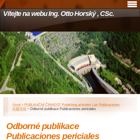
Vítejte na webu Ing. Otto Horský , CSc.
Úvod
»
PUBLIKAČNÍ ČINNOST Publishing activities Las Publicaciones
出版活动
»
Odborné publikace Publicaciones periciales
Odborné publikace
Publicaciones periciales