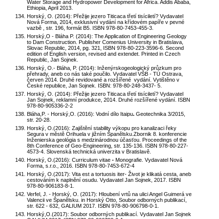
Water Storage and Hydropower Development for Africa. Addis Ababa,
Ethiopia, April 2013.
Horský, O. (2014): Přežije jezero Titicaca třetí tisíciletí? Vydavatel
Nová Forma, 2014, exklusivní vydání na křídovém papíře v pevné
vazbě , str. 196, formát B5. ISBN 978-80-7453-455-3.
Horský,O - Bláha P. (2014): The Application of Engineering Geology
to Dam Construction. Publisher Comenius University in Bratislava,
Slovac Republic, 2014, pg. 321, ISBN 978-80-223-3596-6. Second
edition of English version, revised and extendet. Printed in Czech
Republic, Jan Sojnek.
Horský, O.- Bláha, P. (2014): Inženýrskogeologický průzkum pro
přehrady, aneb co nás také poučilo. Vydavatel VŠB - TÚ Ostrava,
červen 2014. Druhé revidované a rozšířené vydání. Vytištěno v
České republice, Jan Sojnek. ISBN: 978-80-248-3437- 5.
Horský, O. (2014): Přežije jezero Titicaca třetí tisíciletí?
Vydavatel
Jan Sojnek, reklamní produkce, 2014. Druhé rozšířené vydání. ISBN
978-80-905336-2-2
Bláha,P. - Horský,O. (2016): Vodní dílo Itaipu
.
Geotechnika 3/2015,
str. 20-28.
Horský, O.(2016):
Zajištění stability výkopu pro kanalizaci řeky
Segura v městě Orihuela v jižním Španělsku.Zbornik 8. konferencie
Inženierska geológia s medzinárodnou účasťou. Proceedings of the
8th Conference of Geo-Engineering, str. 135-136. ISBN 978-80-227-
4573-4. Slovenská technická univerzita v Bratislavě.
Horský, O.(2016):
Curriculum vitae
-
Monografie.
Vydavatel Nová
Forma, s.r.o., 2016. ISBN 978-80-7453-672-4
Horský, O.(2017): Vita est a tortuosis iter- Život je klikatá cesta, aneb
cestováním k naplnění osudu. Vydavatel Jan Sojnek, 2017. ISBN
978-80-906183-8-1.
Verfel, J. - Horský, O. (2017): Hloubení vrtů na ulici Angel Guimerá ve
Valencii ve Španělsku. in Horský Otto, Soubor odborných publikací,
str. 622 - 632, GALIUM 2017. ISBN 978-80-906798-0-1.
Horský,O.(2017): Soubor odborných publikací. Vydavatel Jan Sojnek