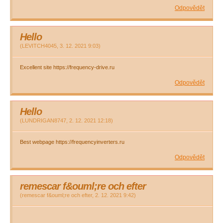
Odpovědět
Hello
(
LEVITCH4045
,
3. 12. 2021
9:03
)
Excellent site https://frequency-drive.ru
Odpovědět
Hello
(
LUNDRIGAN8747
,
2. 12. 2021
12:18
)
Best webpage https://frequencyinverters.ru
Odpovědět
remescar f&ouml;re och efter
(
remescar f&ouml;re och efter
,
2. 12. 2021
9:42
)