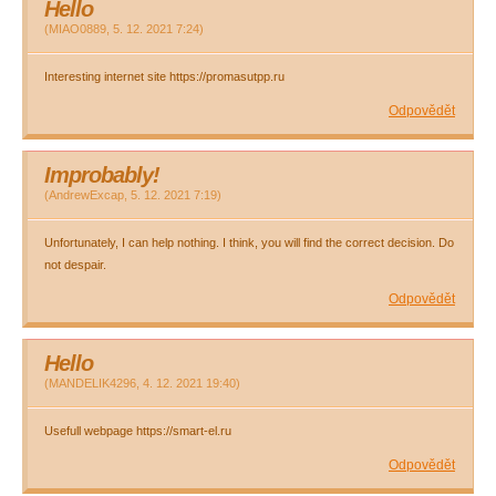
Hello
(
MIAO0889
,
5. 12. 2021
7:24
)
Interesting internet site https://promasutpp.ru
Odpovědět
Improbably!
(
AndrewExcap
,
5. 12. 2021
7:19
)
Unfortunately, I can help nothing. I think, you will find the correct decision. Do
not despair.
Odpovědět
Hello
(
MANDELIK4296
,
4. 12. 2021
19:40
)
Usefull webpage https://smart-el.ru
Odpovědět