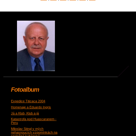
Fotoalbum
Expedice Titicaca 2004
Homenaje a Eduardo Ingris
Já a Klub, Klub a já
Katastrofa pod Huascaranem -
Peru
Miloslav Stingl v mých
nehasnoucích vzpomínkách na