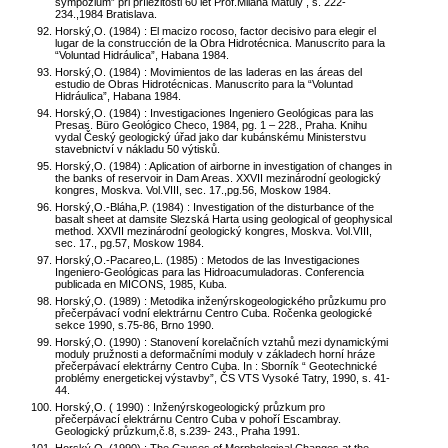
sympózium” při příležitosti 60 let Prof.Milana Matuly , s. 222-
234.,1984 Bratislava.
Horský,O. (1984) : El macizo rocoso, factor decisivo para elegir el
lugar de la construcción de la Obra Hidrotécnica. Manuscrito para la
“Voluntad Hidráulica”, Habana 1984.
Horský,O. (1984) : Movimientos de las laderas en las áreas del
estudio de Obras Hidrotécnicas. Manuscrito para la “Voluntad
Hidráulica”, Habana 1984.
Horský,O. (1984) : Investigaciones Ingeniero Geológicas para las
Presas. Büro Geológico Checo, 1984, pg. 1 – 228., Praha. Knihu
vydal Český geologický úřad jako dar kubánskému Ministerstvu
stavebnictví v nákladu 50 výtisků.
Horský,O. (1984) : Aplication of airborne in investigation of changes in
the banks of reservoir in Dam Areas. XXVII mezinárodní geologický
kongres, Moskva. Vol.VIII, sec. 17.,pg.56, Moskow 1984.
Horský,O.-Bláha,P. (1984) : Investigation of the disturbance of the
basalt sheet at damsite Slezská Harta using geological of geophysical
method. XXVII mezinárodní geologický kongres, Moskva. Vol.VIII,
sec. 17., pg.57, Moskow 1984.
Horský,O.-Pacareo,L. (1985) : Metodos de las Investigaciones
Ingeniero-Geológicas para las Hidroacumuladoras. Conferencia
publicada en MICONS, 1985, Kuba.
Horský,O. (1989) : Metodika inženýrskogeologického průzkumu pro
přečerpávací vodní elektrárnu Centro Cuba. Ročenka geologické
sekce 1990, s.75-86, Brno 1990.
Horský,O. (1990) : Stanovení korelačních vztahů mezi dynamickými
moduly pružnosti a deformačními moduly v základech horní hráze
přečerpávací elektrárny Centro Cuba. In : Sborník “ Geotechnické
problémy energetickej výstavby”, ČS VTS Vysoké Tatry, 1990, s. 41-
44.
Horský,O. ( 1990) : Inženýrskogeologický průzkum pro
přečerpávací elektrárnu Centro Cuba v pohoří Escambray.
Geologický průzkum,č.8, s.239- 243., Praha 1991.