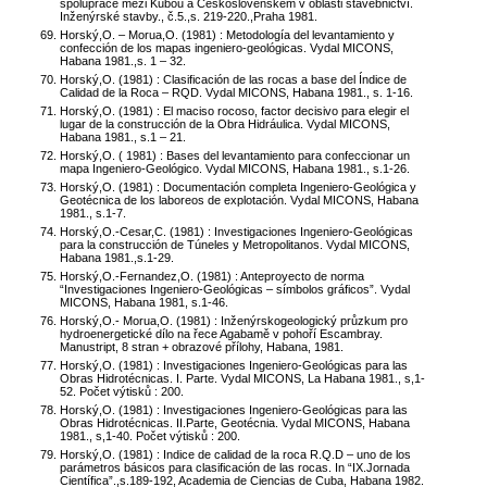
spolupráce mezi Kubou a Československem v oblasti stavebnictví.
Inženýrské stavby., č.5.,s. 219-220.,Praha 1981.
Horský,O. – Morua,O. (1981) : Metodología del levantamiento y
confección de los mapas ingeniero-geológicas. Vydal MICONS,
Habana 1981.,s. 1 – 32.
Horský,O. (1981) : Clasificación de las rocas a base del Índice de
Calidad de la Roca – RQD. Vydal MICONS, Habana 1981., s. 1-16.
Horský,O. (1981) : El maciso rocoso, factor decisivo para elegir el
lugar de la construcción de la Obra Hidráulica. Vydal MICONS,
Habana 1981., s.1 – 21.
Horský,O. ( 1981) : Bases del levantamiento para confeccionar un
mapa Ingeniero-Geológico. Vydal MICONS, Habana 1981., s.1-26.
Horský,O. (1981) : Documentación completa Ingeniero-Geológica y
Geotécnica de los laboreos de explotación. Vydal MICONS, Habana
1981., s.1-7.
Horský,O.-Cesar,C. (1981) : Investigaciones Ingeniero-Geológicas
para la construcción de Túneles y Metropolitanos. Vydal MICONS,
Habana 1981.,s.1-29.
Horský,O.-Fernandez,O. (1981) : Anteproyecto de norma
“Investigaciones Ingeniero-Geológicas – símbolos gráficos”. Vydal
MICONS, Habana 1981, s.1-46.
Horský,O.- Morua,O. (1981) : Inženýrskogeologický průzkum pro
hydroenergetické dílo na řece Agabamě v pohoří Escambray.
Manustript, 8 stran + obrazové přílohy, Habana, 1981.
Horský,O. (1981) : Investigaciones Ingeniero-Geológicas para las
Obras Hidrotécnicas. I. Parte. Vydal MICONS, La Habana 1981., s,1-
52. Počet výtisků : 200.
Horský,O. (1981) : Investigaciones Ingeniero-Geológicas para las
Obras Hidrotécnicas. II.Parte, Geotécnia. Vydal MICONS, Habana
1981., s,1-40. Počet výtisků : 200.
Horský,O. (1981) : Indice de calidad de la roca R.Q.D – uno de los
parámetros básicos para clasificación de las rocas. In “IX.Jornada
Científica”.,s.189-192, Academia de Ciencias de Cuba, Habana 1982.