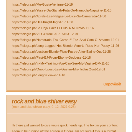
https://telegra.ph/Me-Gusta-Venirme-11-19
https://telegra.ph/Yusse-Da-Stanah-Puta-De-Nampula-Napipine-11-15
https://telegra.ph/Abrele-Las-Nalgas-Le-Dice-Su-Camarada-11-30
https://telegra.ph/Hell-Knight-Ingrid-1-11-30
https://telegra.ph/Le-Dejo-Caer-El-Culo-A-Mi-Novio-11-16
https://telegra.ph/VID-39780120-215153-12-01
https://telegra.ph/Namorada-Trai-Corno-E-Faz-Anal-Com-O-Amante-12-01
https://telegra.ph/Long-Legged-Hot-Blonde-Victoria-Rubs-Her-Pussy-11-26
https://telegra.ph/Lesbian-Blonde-Fists-Pussy-After-Eating-Out-11-28
https://telegra.ph/First-BJ-From-Ebony-Goddess-11-18
https://telegra.ph/In-My-Training-You-Can-See-My-Vagina-DM-11-18
https://telegra.ph/Quot-Iquest-Les-Gustan-Mis-TetitasQuot-12-01
https://telegra.ph/Longdicklowe-11-18
Odpovědět
rock and blue shiver easy
(
rock and blue shiver easy
,
9. 12. 2021
0:26
)
Hi there just wanted to give you a quick heads up. The text in your content
seem to be running off the screen in Opera. I'm not sure if this is a format