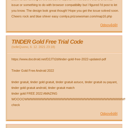
issue or something to do with browser compatibility but I figured I'd post to let
you know. The design look great though! Hope you get the issue solved soon.
Cheers rock and blue shiver easy comlya.prizsewoman.com/map16.php
Odpovědět
TINDER Gold Free Trial Code
(
belleQuono
,
6. 12. 2021
23:18
)
https://www.docdroid.net/D2JTt2d/tinder-gold-free-2022-updated-pdf
Tinder Gold Free Android 2022
tinder gratuit, tinder gold gratuit, tinder gratuit astuce, tinder gratuit ou payant,
tinder gold gratuit android, tinder gratuit match
tinder gold FREE 2022 AMAZING
WOOOOWWWWWWWWWWWWWWWWWWWWWWWWWWWWWWWWWWWW
check
Odpovědět