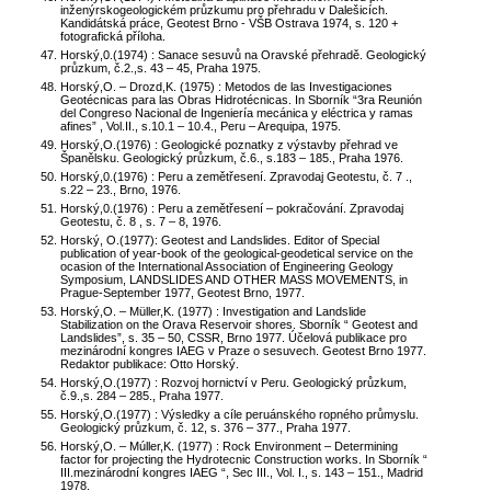
inženýrskogeologickém průzkumu pro přehradu v Dalešicích.
Kandidátská práce, Geotest Brno - VŠB Ostrava 1974, s. 120 +
fotografická příloha.
Horský,0.(1974) : Sanace sesuvů na Oravské přehradě. Geologický
průzkum, č.2.,s. 43 – 45, Praha 1975.
Horský,O. – Drozd,K. (1975) : Metodos de las Investigaciones
Geotécnicas para las Obras Hidrotécnicas. In Sborník “3ra Reunión
del Congreso Nacional de Ingeniería mecánica y eléctrica y ramas
afines” , Vol.II., s.10.1 – 10.4., Peru – Arequipa, 1975.
Horský,O.(1976) : Geologické poznatky z výstavby přehrad ve
Španělsku. Geologický průzkum, č.6., s.183 – 185., Praha 1976.
Horský,0.(1976) : Peru a zemětřesení. Zpravodaj Geotestu, č. 7 .,
s.22 – 23., Brno, 1976.
Horský,0.(1976) : Peru a zemětřesení – pokračování. Zpravodaj
Geotestu, č. 8 , s. 7 – 8, 1976.
Horský, O.(1977): Geotest and Landslides. Editor of Special
publication of year-book of the geological-geodetical service on the
ocasion of the International Association of Engineering Geology
Symposium, LANDSLIDES AND OTHER MASS MOVEMENTS, in
Prague-September 1977, Geotest Brno, 1977.
Horský,O. – Müller,K. (1977) : Investigation and Landslide
Stabilization on the Orava Reservoir shores. Sborník “ Geotest and
Landslides”, s. 35 – 50, CSSR, Brno 1977. Účelová publikace pro
mezinárodní kongres IAEG v Praze o sesuvech. Geotest Brno 1977.
Redaktor publikace: Otto Horský.
Horský,O.(1977) : Rozvoj hornictví v Peru. Geologický průzkum,
č.9.,s. 284 – 285., Praha 1977.
Horský,O.(1977) : Výsledky a cíle peruánského ropného průmyslu.
Geologický průzkum, č. 12, s. 376 – 377., Praha 1977.
Horský,O. – Múller,K. (1977) : Rock Environment – Determining
factor for projecting the Hydrotecnic Construction works. In Sborník “
III.mezinárodní kongres IAEG “, Sec III., Vol. I., s. 143 – 151., Madrid
1978.