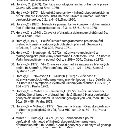
Horský, O. (1969): Cambios morfológicos en las orillas de la presa
Orava. MS Geotest Brno, 1969.
Horský,0.(1970) : Metodické poznámky k inženýrskogeologickému
průzkumu pro klenbovou hráz na řece Jihlavě u Dalešic. Ročenka
geologické sekce, č.2., s.44-59.,Brno 1970.
Horský,O.(1970) : Metodické poznámky ke komplexní dokumentaci
štol. Ročenka geologické sekce , č.3., s. 53-61, Brno 1970.
Horský,O. ( 1970) : Oravská přehrada a deformace břehů nádrže.
Lidé a země, 1970.
Horský,0.(1971) : Použití letecké fotogrammetrie pro sledování
břehových změn v zátopových oblastech přehrad. Geologický
průzkum, č. 10.,s. 300-302, Praha 1971.
Horský,O. - Neubauer,M. (1972) : Inženýrsko-geologické a
hydrogeologické průzkumy realizované Geotestem Brno. In Sborník
Vodní hospodářství v povodí Odry, s.299 – 304., Ostrava 1972.
Horský,0.(1972) : Vliv Oravské vodní nádrže na proces břehových
změn. In Sborník I, Přehradní dny 1972., s. 121 – 130., Banská
Bystrica 1972.
Horský,O. – Novosad,St. – Müller,K.(1972) : Zkušenosti z
inženýrskogeologického průzkumu pro klenbovou hráz v Dalešicích.
In Sborník ze symposia o výstavbě klenbových přehrad, ČS VTS., s.
154 – 177., Praha 1972.
Horský,O. – Müller,K. – Trávníček,L.(1972) : Průzkum porušení
čedičového příkrovu v přehradním místě Slezská Harta geologicko
geofyzikálními metodami. In Sborník geologických věd, řada HIG.,sv.
10.,s.39 – 58., Praha 1972.
Horský,0. – Müller,K. (1972) : Sesuvy na březích Oravské přehrady.
In Sborník geologfických věd, řada HIG.,sv. 10.,s. 59 – 71.,Praha
1972.
Müller,K. – Horský,O. a kol. (1972) : Zkušenosti z použití
geofyzikálních metod při inženýrskogeolgickém průzkumu
přehradních míst. In Sborník “Využití geofyziky v inženýrské geologii