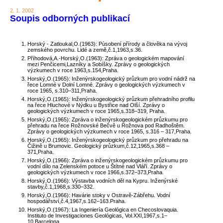
2. 1. 2002
Soupis odborných publikací
Horský - Zatloukal,O.(1963): Pùsobení přírody a člověka na vývoj
zemského povrchu. Lidé a země,č.1,1963,s.36.
Příhodová,A.-Horský,O.(1963): Zpráva o geologickém mapování
mezi Penčicemi,Lazníky a Sobíšky. Zprávy o geologických
výzkumech v roce 1963,s.154,Praha.
Horský,O.(1965): Inženýrskogeologický průzkum pro vodní nádrž na
řece Lomné v Dolní Lomné. Zprávy o geologických výzkumech v
roce 1965, s.310–311,Praha.
Horský,O.(1965): Inženýrskogeologický průzkum přehradního profilu
na řece Hluchové v Nýdku u Bystřice nad Olší. Zprávy o
geologických výzkumech v roce 1965,s.318–319, Praha.
Horský,O.(1965): Zpráva o inženýrskogeologickém průzkumu pro
přehradu na řece Rožnovské Bečvě u Rožnova pod Radhoštěm.
Zprávy o geologických výzkumech v roce 1965, s.316 – 317,Praha.
Horský,O.(1965): Inženýrskogeologický průzkum pro přehradu na
Čižině u Brumovic. Geologický průzkum,č.12,1965,s.368 –
371,Praha.
Horský,O.(1966): Zpráva o inženýrskogeologickém průzkumu pro
vodní dílo na Zelenském potoce u Štítné nad Vláří. Zprávy o
geologických výzkumech v roce 1966,s.372–373,Praha.
Horský,O.(1966): Výstavba vodních děl na Kypru. Inženýrské
stavby,č.1,1968,s.330–332.
Horský,O.(1966): Havárie stoky v Ostravě-Zábřehu. Vodní
hospodářství,č.4,1967,s.162–163.Praha.
Horský,O.(1967): La Ingeniería Geológica en Checoslovaquia.
Instituto de Investigaciones Geológicas, Vol.XXI,1967,s.1–
10,Barcelona.