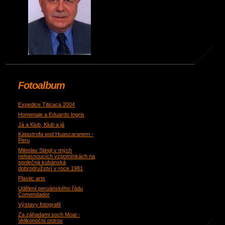
Fotoalbum
Expedice Titicaca 2004
Homenaje a Eduardo Ingris
Já a Klub, Klub a já
Katastrofa pod Huascaranem -
Peru
Miloslav Stingl v mých
nehasnoucích vzpomínkách na
společná kubánská
dobrodružství v roce 1981
Plastic arts
Udělení peruánského řádu
Comendador
Výstavy fotografií
Za záhadami soch Moai -
Velikonoční ostrov