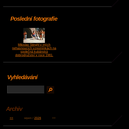
Poslední fotografie
Miloslav Stinghl v mých
nehasnoucích vzpomínkách na
společná kubánská
dobrodružství v roce 1981.
Vyhledávání
Archiv
<<
srpen /
2026
>>