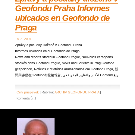
Geofondu Praha Informes
ubicados en Geofondo de
Praga
18. 3. 2007
Zprávy a posudky uložené v Geofondu Praha
Informes ubicados en el Geofondo de Praga
News and
reports
stored
in
Geofond
Prague,
Nouvelles et
rapports
stockés
dans
Geofond
Prague,
News und
Berichte in
Prag
Geofond
gespeichert,
Notícias
e
relatórios armazenados
em
Geofond
Praga,
新
聞與
存儲在
Geofund
布拉格
報告,
المخزنة في
الأخبار والتقارير
Geofond
براغ
Celý příspěvek
|
Rubrika:
ARCHIV GEOFONDU PRAHA
|
Komentářů:
1