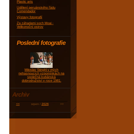
Plastic arts
Udělení peruánského řádu
Comendador
Výstavy fotografií
Za záhadami soch Moai -
Velikonoční ostrov
Poslední fotografie
Miloslav Stinghl v mých
nehasnoucích vzpomínkách na
společná kubánská
dobrodružství v roce 1981.
Archiv
<<
srpen /
2026
>>