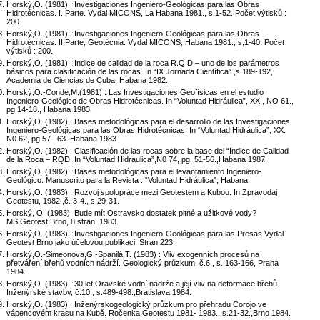
Horský,O. (1981) : Investigaciones Ingeniero-Geológicas para las Obras
Hidrotécnicas. I. Parte. Vydal MICONS, La Habana 1981., s,1-52. Počet výtisků :
200.
Horský,O. (1981) : Investigaciones Ingeniero-Geológicas para las Obras
Hidrotécnicas. II.Parte, Geotécnia. Vydal MICONS, Habana 1981., s,1-40. Počet
výtisků : 200.
Horský,O. (1981) : Indice de calidad de la roca R.Q.D – uno de los parámetros
básicos para clasificación de las rocas. In “IX.Jornada Científica”.,s.189-192,
Academia de Ciencias de Cuba, Habana 1982.
Horský,O.-Conde,M.(1981) : Las Investigaciones Geofísicas en el estudio
Ingeniero-Geológico de Obras Hidrotécnicas. In “Voluntad Hidráulica”, XX., NO 61.,
pg.14-18., Habana 1983.
Horský,O. (1982) : Bases metodológicas para el desarrollo de las Investigaciones
Ingeniero-Geológicas para las Obras Hidrotécnicas. In “Voluntad Hidráulica”, XX.
N0 62, pg.57 –63.,Habana 1983.
Horský,O. (1982) : Clasificación de las rocas sobre la base del “Indice de Calidad
de la Roca – RQD. In “Voluntad Hidraulica”,N0 74, pg. 51-56.,Habana 1987.
Horský,O. (1982) : Bases metodológicas para el levantamiento Ingeniero-
Geológico. Manuscrito para la Revista : “Voluntad Hidráulica”, Habana.
Horský,O. (1983) : Rozvoj spolupráce mezi Geotestem a Kubou. In Zpravodaj
Geotestu, 1982.,č. 3-4., s.29-31.
Horský, O. (1983): Bude mít Ostravsko dostatek pitné a užitkové vody?
MS Geotest Brno, 8 stran, 1983.
Horský,O. (1983) : Investigaciones Ingeniero-Geológicas para las Presas Vydal
Geotest Brno jako účelovou publikaci. Stran 223.
Horský,O.-Simeonova,G.-Spanilá,T. (1983) : Vliv exogenních procesů na
přetváření břehů vodních nádrží. Geologický průzkum, č.6., s. 163-166, Praha
1984.
Horský,O. (1983) : 30 let Oravské vodní nádrže a její vliv na deformace břehů.
Inženýrské stavby, č.10., s.489-498.,Bratislava 1984.
Horský,O. (1983) : Inženýrskogeologický průzkum pro přehradu Corojo ve
vápencovém krasu na Kubě. Ročenka Geotestu 1981- 1983., s.21-32.,Brno 1984.