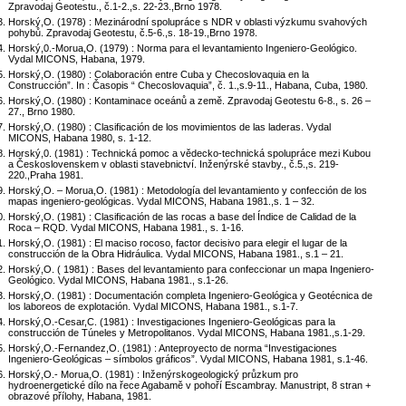
Zpravodaj Geotestu., č.1-2.,s. 22-23.,Brno 1978.
Horský,O. (1978) : Mezinárodní spolupráce s NDR v oblasti výzkumu svahových
pohybů. Zpravodaj Geotestu, č.5-6.,s. 18-19.,Brno 1978.
Horský,0.-Morua,O. (1979) : Norma para el levantamiento Ingeniero-Geológico.
Vydal MICONS, Habana, 1979.
Horský,O. (1980) : Colaboración entre Cuba y Checoslovaquia en la
Construcción”. In : Časopis “ Checoslovaquia”, č. 1.,s.9-11., Habana, Cuba, 1980.
Horský,O. (1980) : Kontaminace oceánů a země. Zpravodaj Geotestu 6-8., s. 26 –
27., Brno 1980.
Horský,O. (1980) : Clasificación de los movimientos de las laderas. Vydal
MICONS, Habana 1980, s. 1-12.
Horský,0. (1981) : Technická pomoc a vědecko-technická spolupráce mezi Kubou
a Československem v oblasti stavebnictví. Inženýrské stavby., č.5.,s. 219-
220.,Praha 1981.
Horský,O. – Morua,O. (1981) : Metodología del levantamiento y confección de los
mapas ingeniero-geológicas. Vydal MICONS, Habana 1981.,s. 1 – 32.
Horský,O. (1981) : Clasificación de las rocas a base del Índice de Calidad de la
Roca – RQD. Vydal MICONS, Habana 1981., s. 1-16.
Horský,O. (1981) : El maciso rocoso, factor decisivo para elegir el lugar de la
construcción de la Obra Hidráulica. Vydal MICONS, Habana 1981., s.1 – 21.
Horský,O. ( 1981) : Bases del levantamiento para confeccionar un mapa Ingeniero-
Geológico. Vydal MICONS, Habana 1981., s.1-26.
Horský,O. (1981) : Documentación completa Ingeniero-Geológica y Geotécnica de
los laboreos de explotación. Vydal MICONS, Habana 1981., s.1-7.
Horský,O.-Cesar,C. (1981) : Investigaciones Ingeniero-Geológicas para la
construcción de Túneles y Metropolitanos. Vydal MICONS, Habana 1981.,s.1-29.
Horský,O.-Fernandez,O. (1981) : Anteproyecto de norma “Investigaciones
Ingeniero-Geológicas – símbolos gráficos”. Vydal MICONS, Habana 1981, s.1-46.
Horský,O.- Morua,O. (1981) : Inženýrskogeologický průzkum pro
hydroenergetické dílo na řece Agabamě v pohoří Escambray. Manustript, 8 stran +
obrazové přílohy, Habana, 1981.