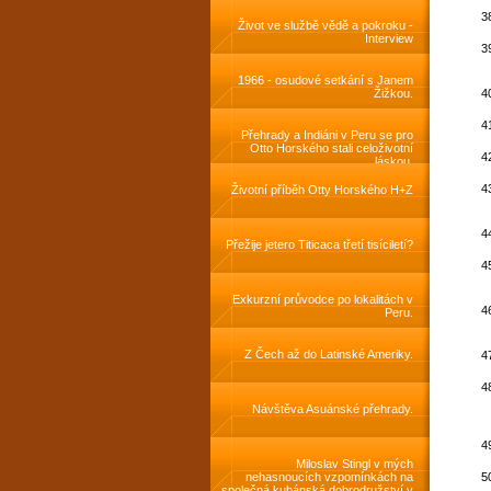
Život ve službě vědě a pokroku -
Interview
1966 - osudové setkání s Janem
Žižkou.
Přehrady a Indiáni v Peru se pro
Otto Horského stali celoživotní
láskou.
Životní příběh Otty Horského H+Z
Přežije jetero Titicaca třetí tisíciletí?
Exkurzní průvodce po lokalitách v
Peru.
Z Čech až do Latinské Ameriky.
Návštěva Asuánské přehrady.
Miloslav Stingl v mých
nehasnoucích vzpomínkách na
společná kubánská dobrodružství v