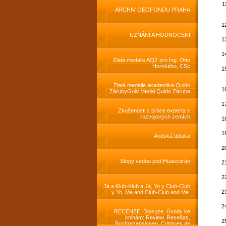
activities
ARCHIV GEOFONDU PRAHA
UZNÁNÍ A HODNOCENÍ
Zlatá medaile AQZ pro Ing. Otto
Horského, CSc
Zlatá medaile akademika Quido
ZárubyGold Medal Quido Záruba
Zkušenosti z práce experta v
rozvojových zemích
Andská oblaka
Stopy vedou pod Huascarán
Já a Klub-Klub a Já, Yo y Club-Club
y Yo, Me and Club-Club and Me.
RECENZE, Diskuze, Úvody ke
knihám: Review, Reseňas,
Buchrezensionen, Critiques de