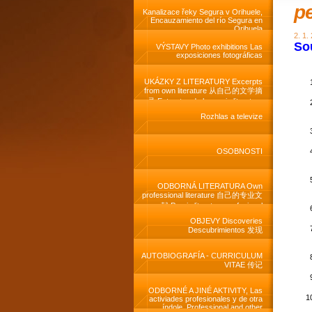
pe
Kanalizace řeky Segura v Orihuele,
Encauzamiento del río Segura en
Orihuela
2. 1.
So
VÝSTAVY Photo exhibitions Las
exposiciones fotográficas
UKÁZKY Z LITERATURY Excerpts
from own literature 从自己的文学摘
录 Extractos de la propia literatura
Rozhlas a televize
OSOBNOSTI
ODBORNÁ LITERATURA Own
professional literature 自己的专业文
献 Propia literatura profesional
OBJEVY Discoveries
Descubrimientos 发现
AUTOBIOGRAFÍA - CURRICULUM
VITAE 传记
ODBORNÉ A JINÉ AKTIVITY, Las
activiades profesionales y de otra
índole, Professional and other