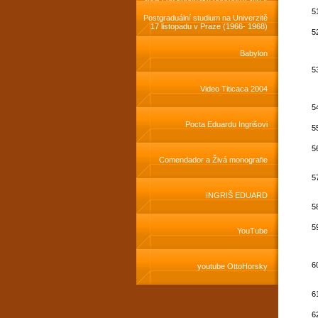
roce 1981
Postgraduální studium na Univerzitě
17 listopadu v Praze (1966- 1968)
Babylon
Video Titicaca 2004
Pocta Eduardu Ingrišovi
Comendador a Živá monografie
INGRIŠ EDUARD
YouTube
youtube OttoHorsky