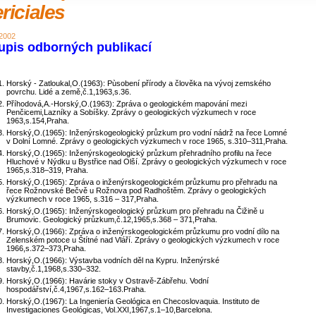
riciales
 2002
upis odborných publikací
Horský - Zatloukal,O.(1963): Pùsobení přírody a člověka na vývoj zemského
povrchu. Lidé a země,č.1,1963,s.36.
Příhodová,A.-Horský,O.(1963): Zpráva o geologickém mapování mezi
Penčicemi,Lazníky a Sobíšky. Zprávy o geologických výzkumech v roce
1963,s.154,Praha.
Horský,O.(1965): Inženýrskogeologický průzkum pro vodní nádrž na řece Lomné
v Dolní Lomné. Zprávy o geologických výzkumech v roce 1965, s.310–311,Praha.
Horský,O.(1965): Inženýrskogeologický průzkum přehradního profilu na řece
Hluchové v Nýdku u Bystřice nad Olší. Zprávy o geologických výzkumech v roce
1965,s.318–319, Praha.
Horský,O.(1965): Zpráva o inženýrskogeologickém průzkumu pro přehradu na
řece Rožnovské Bečvě u Rožnova pod Radhoštěm. Zprávy o geologických
výzkumech v roce 1965, s.316 – 317,Praha.
Horský,O.(1965): Inženýrskogeologický průzkum pro přehradu na Čižině u
Brumovic. Geologický průzkum,č.12,1965,s.368 – 371,Praha.
Horský,O.(1966): Zpráva o inženýrskogeologickém průzkumu pro vodní dílo na
Zelenském potoce u Štítné nad Vláří. Zprávy o geologických výzkumech v roce
1966,s.372–373,Praha.
Horský,O.(1966): Výstavba vodních děl na Kypru. Inženýrské
stavby,č.1,1968,s.330–332.
Horský,O.(1966): Havárie stoky v Ostravě-Zábřehu. Vodní
hospodářství,č.4,1967,s.162–163.Praha.
Horský,O.(1967): La Ingeniería Geológica en Checoslovaquia. Instituto de
Investigaciones Geológicas, Vol.XXI,1967,s.1–10,Barcelona.