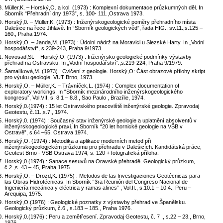
Müller,K. – Horský,O. a kol. (1973) : Komplexní dokumentace průzkumných děl. In
Sborník “Přehradní dny 1973”, s. 100- 111.,Ostrava 1973.
Horský,0. – Müller,K. (1973) : Inženýrskogeologické poměry přehradního místa
Dalešice na řece Jihlavě. In “Sborník geologických věd”, řada HIG., sv.11.,s.125 –
160., Praha 1974.
Horský,O. – Janda,M. (1973) : Údolní nádrž na Moravici u Slezské Harty. In „Vodní
hospodářství“, s.239-243, Praha 9/1973.
Novosad,St. – Horský,O. (1973) : Inženýrsko geologické podmínky výstavby
přehrad na Ostravsku. In „Vodní hospodářství“.,s.219-224, Praha 9/1979.
Šamalíková,M. (1973) : Cvičení z geologie. Horský,O: Část obrazové přílohy skript
pro výuku geologie. VUT Brno, 1973.
Horský,O. – Müller,K. – Trávníček,L. (1974) : Complex documentation of
exploratory workings. In “Sborník mezinárodního inženýrskogeologického
kongresu”, Vol.VII, s. 8.1 – 8.8., Sao Paulo , Brazílie, 1974.
Horský,0.(1974) : 15 let Ostravského pracoviště inženýrské geologie. Zpravodaj
Geotestu, č.11.,s.7., 1974.
Horský,0. (1974) : Současný stav inženýrské geologie a uplatnění absolventů v
inženýrskogeologické praxi. In Sborník “20 let hornické geologie na VŠB v
Ostravě”, s.64 –65. Ostrava 1974.
Horský,O. (1974) : Metodika a aplikace moderních metod při
inženýrskogeologickém průzkumu pro přehradu v Dalešicích. Kandidátská práce,
Geotest Brno - VŠB Ostrava 1974, s. 120 + fotografická příloha.
Horský,0.(1974) : Sanace sesuvů na Oravské přehradě. Geologický průzkum,
č.2.,s. 43 – 45, Praha 1975.
Horský,O. – Drozd,K. (1975) : Metodos de las Investigaciones Geotécnicas para
las Obras Hidrotécnicas. In Sborník “3ra Reunión del Congreso Nacional de
Ingeniería mecánica y eléctrica y ramas afines” , Vol.II., s.10.1 – 10.4., Peru –
Arequipa, 1975.
Horský,O.(1976) : Geologické poznatky z výstavby přehrad ve Španělsku.
Geologický průzkum, č.6., s.183 – 185., Praha 1976.
Horský,0.(1976) : Peru a zemětřesení. Zpravodaj Geotestu, č. 7 ., s.22 – 23., Brno,
1976.