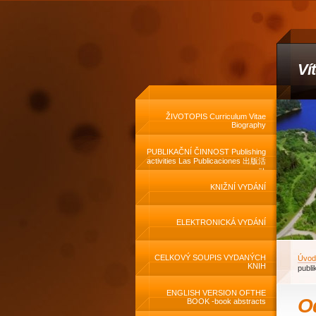
Ví
ŽIVOTOPIS Curriculum Vitae
Biography
PUBLIKAČNÍ ČINNOST Publishing
activities Las Publicaciones 出版活
动
KNIŽNÍ VYDÁNÍ
ELEKTRONICKÁ VYDÁNÍ
CELKOVÝ SOUPIS VYDANÝCH
Úvod
KNIH
publi
ENGLISH VERSION OFTHE
O
BOOK -book abstracts