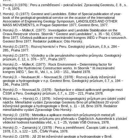
Horský,0.(1976) : Peru a zemětřesení – pokračování. Zpravodaj Geotestu, č. 8 , s.
7 – 8, 1976.
Horský, O.(1977): Geotest and Landslides. Editor of Special publication of year-
book of the geological-geodetical service on the ocasion of the International
Association of Engineering Geology Symposium, LANDSLIDES AND OTHER
MASS MOVEMENTS, in Prague-September 1977, Geotest Brno, 1977.
Horský,O. – Müller,K. (1977) : Investigation and Landslide Stabilization on the
Orava Reservoir shores. Sborník “ Geotest and Landslides”, s. 35 – 50, CSSR,
Brno 1977. Účelová publikace pro mezinárodní kongres IAEG v Praze o sesuvech.
Geotest Brno 1977. Redaktor publikace: Otto Horský.
Horský,O.(1977) : Rozvoj hornictví v Peru. Geologický průzkum, č.9.,s. 284 –
285., Praha 1977.
Horský,O.(1977) : Výsledky a cíle peruánského ropného průmyslu. Geologický
průzkum, č. 12, s. 376 – 377., Praha 1977.
Horský,O. – Múller,K. (1977) : Rock Environment – Determining factor for
projecting the Hydrotecnic Construction works. In Sborník “ III.mezinárodní
kongres IAEG “, Sec III., Vol. I., s. 143 – 151., Madrid 1978.
Horský,0. – Neubauer,M. – Novosad,St. (1978) : Rozvoj a úkoly inženýrské
geologie a hydrogeologie v n.p. Geotest Brno. Geologický průzkum, č.7.,s. 194 –
196., Praha 1978.
Horský,O. – Novosad,St. (1978) : Spolupráce v oblasti aplikované geologie mezi
ČSSR a Peru. Geologický průzkum, č.7., s. 220 – 221, Praha 1978.
Woznica,L. – Horský,O. ( 1978) : Inženýrskogeologický průzkum pro údolní vodní
nádrže. Mimořádné vydání Zpravodaje Geotestu Brno při příležitosti 20 výročí
inženýrské geologie a hydrogeologie v Brně, s. 11 – 18, Brno 1978. Redaktor
mimořádného vydání Zpravodaje Otto Horský.
Horský,O. (1978) : Metodika a aplikace moderních průzkumných metod při
inženýrskogeologickém průzkumu pro přehradu v Dalešicích. Autoreferát k získání
vědecké hodnosti kandidáta věd., s. 1 – 25, Vydalo VŠB Ostrava, 1978.
Horský,O. – Zamarský,V. (1978) : Peru a zemětřesení. Časopis Lidé a země,
1978, č.3., s.122 – 125., ČSAV Praha, 1978.
Horský,O. (1978) : Již 20 let inženýrské geologie a hydrogeologie v Brně.