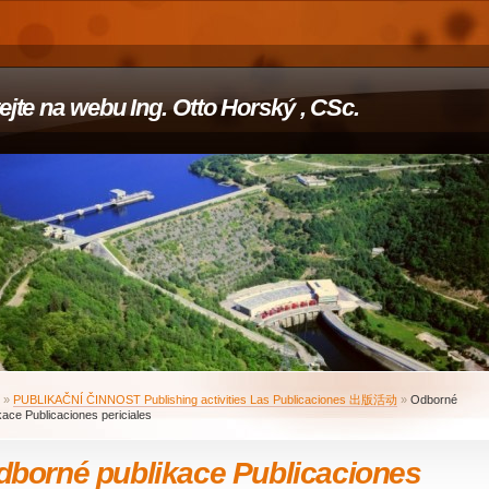
tejte na webu Ing. Otto Horský , CSc.
»
PUBLIKAČNÍ ČINNOST Publishing activities Las Publicaciones 出版活动
»
Odborné
kace Publicaciones periciales
dborné publikace Publicaciones