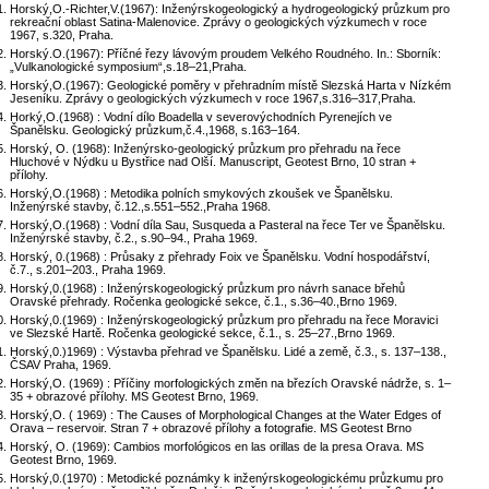
Horský,O.-Richter,V.(1967): Inženýrskogeologický a hydrogeologický průzkum pro
rekreační oblast Satina-Malenovice. Zprávy o geologických výzkumech v roce
1967, s.320, Praha.
Horský.O.(1967): Příčné řezy lávovým proudem Velkého Roudného. In.: Sborník:
„Vulkanologické symposium“,s.18–21,Praha.
Horský,O.(1967): Geologické poměry v přehradním místě Slezská Harta v Nízkém
Jeseníku. Zprávy o geologických výzkumech v roce 1967,s.316–317,Praha.
Horký,O.(1968) : Vodní dílo Boadella v severovýchodních Pyrenejích ve
Španělsku. Geologický průzkum,č.4.,1968, s.163–164.
Horský, O. (1968): Inženýrsko-geologický průzkum pro přehradu na řece
Hluchové v Nýdku u Bystřice nad Olší. Manuscript, Geotest Brno, 10 stran +
přílohy.
Horský,O.(1968) : Metodika polních smykových zkoušek ve Španělsku.
Inženýrské stavby, č.12.,s.551–552.,Praha 1968.
Horský,O.(1968) : Vodní díla Sau, Susqueda a Pasteral na řece Ter ve Španělsku.
Inženýrské stavby, č.2., s.90–94., Praha 1969.
Horský, 0.(1968) : Průsaky z přehrady Foix ve Španělsku. Vodní hospodářství,
č.7., s.201–203., Praha 1969.
Horský,0.(1968) : Inženýrskogeologický průzkum pro návrh sanace břehů
Oravské přehrady. Ročenka geologické sekce, č.1., s.36–40.,Brno 1969.
Horský,0.(1969) : Inženýrskogeologický průzkum pro přehradu na řece Moravici
ve Slezské Hartě. Ročenka geologické sekce, č.1., s. 25–27.,Brno 1969.
Horský,0.)1969) : Výstavba přehrad ve Španělsku. Lidé a země, č.3., s. 137–138.,
ČSAV Praha, 1969.
Horský,O. (1969) : Příčiny morfologických změn na březích Oravské nádrže, s. 1–
35 + obrazové přílohy. MS Geotest Brno, 1969.
Horský,O. ( 1969) : The Causes of Morphological Changes at the Water Edges of
Orava – reservoir. Stran 7 + obrazové přílohy a fotografie. MS Geotest Brno
Horský, O. (1969): Cambios morfológicos en las orillas de la presa Orava. MS
Geotest Brno, 1969.
Horský,0.(1970) : Metodické poznámky k inženýrskogeologickému průzkumu pro