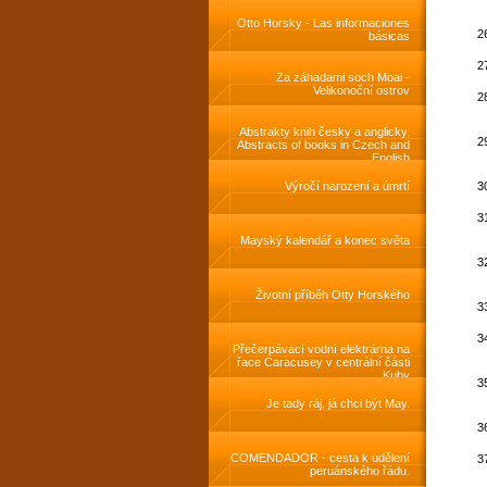
livres
Otto Horsky - Las informaciones
básicas
Za záhadami soch Moai -
Velikonoční ostrov
Abstrakty knih česky a anglicky,
Abstracts of books in Czech and
English
Výročí narození a úmrtí
Mayský kalendář a konec světa
Životní příběh Otty Horského
Přečerpávací vodní elektrárna na
řace Caracusey v centrální části
Kuby
Je tady ráj, já chci být May.
COMENDADOR - cesta k udělení
peruánského řádu.