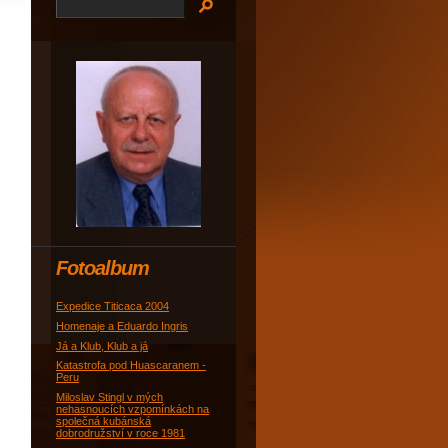
Fotoalbum
Expedice Titicaca 2004
Homenaje a Eduardo Ingris
Já a Klub, Klub a já
Katastrofa pod Huascaranem -
Peru
Miloslav Stingl v mých
nehasnoucích vzpomínkách na
společná kubánská
dobrodružství v roce 1981