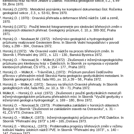
klenbovou hráz na řece Jihlavě u Dalešic. Ročenka geologické sekce, č.2., s.44-
59.,Brno 1970.
Horský,O.(1970) : Metodické poznámky ke komplexní dokumentaci štol. Ročenka
geologické sekce , č.3., s. 53-61, Brno 1970.
Horský,O. ( 1970) : Oravská přehrada a deformace břehů nádrže. Lidé a země,
1970.
Horský,0.(1971) : Použití letecké fotogrammetrie pro sledování břehových změn v
zátopových oblastech přehrad. Geologický průzkum, č. 10.,s. 300-302, Praha
1971.
Horský,O. - Neubauer,M. (1972) : Inženýrsko-geologické a hydrogeologické
průzkumy realizované Geotestem Brno. In Sborník Vodní hospodářství v povodí
Odry, s.299 – 304., Ostrava 1972.
Horský,0.(1972) : Vliv Oravské vodní nádrže na proces břehových změn. In
Sborník I, Přehradní dny 1972., s. 121 – 130., Banská Bystrica 1972.
Horský,O. – Novosad,St. – Müller,K.(1972) : Zkušenosti z inženýrskogeologického
průzkumu pro klenbovou hráz v Dalešicích. In Sborník ze symposia o výstavbě
klenbových přehrad, ČS VTS., s. 154 – 177., Praha 1972.
Horský,O. – Müller,K. – Trávníček,L.(1972) : Průzkum porušení čedičového
příkrovu v přehradním místě Slezská Harta geologicko geofyzikálními metodami. In
Sborník geologických věd, řada HIG.,sv. 10.,s.39 – 58., Praha 1972.
Horský,0. – Müller,K. (1972) : Sesuvy na březích Oravské přehrady. In Sborník
geologfických věd, řada HIG.,sv. 10.,s. 59 – 71.,Praha 1972.
Müller,K. – Horský,O. a kol. (1972) : Zkušenosti z použití geofyzikálních metod při
inženýrskogeolgickém průzkumu přehradních míst. In Sborník “Využití geofyziky v
inženýrské geologii a hydrogeologii”, s. 169 – 180., Brno 1972.
Horský,O. – Novosad,St. (1973) : Problematika zakládání v horských oblastech
Beskyd. In Sborník “Zkušenosti se zakládáním staveb na Ostravsku”, s. 31 –
41.,ČS VTS ,Ostrava 1973.
Horský,O. – Müller,K. (1973) : Inženýrskogeologický průzkum pro PVE Dalešice. In
Sborník “Přehradní dny 1973” s.148 – 165.,Ostrava 1973.
Horský,0. – Woznica,L. (1973) : Problematika prognózy břehových změn v režimu
kolísání hladiny údolních nádrží PVE. In Sborník “Přehradní dny 1973”., s. 140 –
147.,Ostrava 1973.