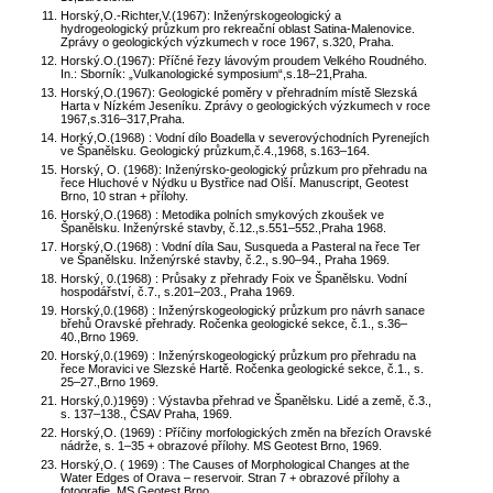
Horský,O.-Richter,V.(1967): Inženýrskogeologický a
hydrogeologický průzkum pro rekreační oblast Satina-Malenovice.
Zprávy o geologických výzkumech v roce 1967, s.320, Praha.
Horský.O.(1967): Příčné řezy lávovým proudem Velkého Roudného.
In.: Sborník: „Vulkanologické symposium“,s.18–21,Praha.
Horský,O.(1967): Geologické poměry v přehradním místě Slezská
Harta v Nízkém Jeseníku. Zprávy o geologických výzkumech v roce
1967,s.316–317,Praha.
Horký,O.(1968) : Vodní dílo Boadella v severovýchodních Pyrenejích
ve Španělsku. Geologický průzkum,č.4.,1968, s.163–164.
Horský, O. (1968): Inženýrsko-geologický průzkum pro přehradu na
řece Hluchové v Nýdku u Bystřice nad Olší. Manuscript, Geotest
Brno, 10 stran + přílohy.
Horský,O.(1968) : Metodika polních smykových zkoušek ve
Španělsku. Inženýrské stavby, č.12.,s.551–552.,Praha 1968.
Horský,O.(1968) : Vodní díla Sau, Susqueda a Pasteral na řece Ter
ve Španělsku. Inženýrské stavby, č.2., s.90–94., Praha 1969.
Horský, 0.(1968) : Průsaky z přehrady Foix ve Španělsku. Vodní
hospodářství, č.7., s.201–203., Praha 1969.
Horský,0.(1968) : Inženýrskogeologický průzkum pro návrh sanace
břehů Oravské přehrady. Ročenka geologické sekce, č.1., s.36–
40.,Brno 1969.
Horský,0.(1969) : Inženýrskogeologický průzkum pro přehradu na
řece Moravici ve Slezské Hartě. Ročenka geologické sekce, č.1., s.
25–27.,Brno 1969.
Horský,0.)1969) : Výstavba přehrad ve Španělsku. Lidé a země, č.3.,
s. 137–138., ČSAV Praha, 1969.
Horský,O. (1969) : Příčiny morfologických změn na březích Oravské
nádrže, s. 1–35 + obrazové přílohy. MS Geotest Brno, 1969.
Horský,O. ( 1969) : The Causes of Morphological Changes at the
Water Edges of Orava – reservoir. Stran 7 + obrazové přílohy a
fotografie. MS Geotest Brno