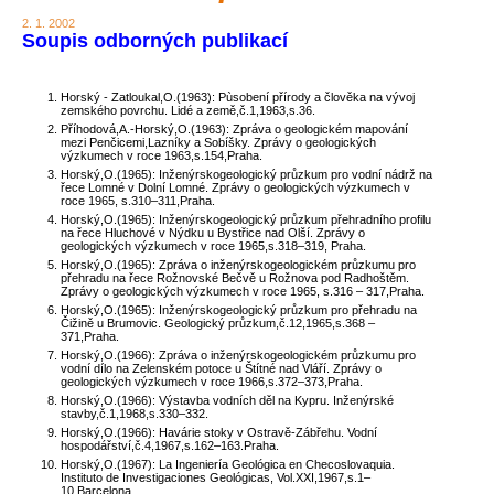
2. 1. 2002
Soupis odborných publikací
Horský - Zatloukal,O.(1963): Pùsobení přírody a člověka na vývoj
zemského povrchu. Lidé a země,č.1,1963,s.36.
Příhodová,A.-Horský,O.(1963): Zpráva o geologickém mapování
mezi Penčicemi,Lazníky a Sobíšky. Zprávy o geologických
výzkumech v roce 1963,s.154,Praha.
Horský,O.(1965): Inženýrskogeologický průzkum pro vodní nádrž na
řece Lomné v Dolní Lomné. Zprávy o geologických výzkumech v
roce 1965, s.310–311,Praha.
Horský,O.(1965): Inženýrskogeologický průzkum přehradního profilu
na řece Hluchové v Nýdku u Bystřice nad Olší. Zprávy o
geologických výzkumech v roce 1965,s.318–319, Praha.
Horský,O.(1965): Zpráva o inženýrskogeologickém průzkumu pro
přehradu na řece Rožnovské Bečvě u Rožnova pod Radhoštěm.
Zprávy o geologických výzkumech v roce 1965, s.316 – 317,Praha.
Horský,O.(1965): Inženýrskogeologický průzkum pro přehradu na
Čižině u Brumovic. Geologický průzkum,č.12,1965,s.368 –
371,Praha.
Horský,O.(1966): Zpráva o inženýrskogeologickém průzkumu pro
vodní dílo na Zelenském potoce u Štítné nad Vláří. Zprávy o
geologických výzkumech v roce 1966,s.372–373,Praha.
Horský,O.(1966): Výstavba vodních děl na Kypru. Inženýrské
stavby,č.1,1968,s.330–332.
Horský,O.(1966): Havárie stoky v Ostravě-Zábřehu. Vodní
hospodářství,č.4,1967,s.162–163.Praha.
Horský,O.(1967): La Ingeniería Geológica en Checoslovaquia.
Instituto de Investigaciones Geológicas, Vol.XXI,1967,s.1–
10,Barcelona.