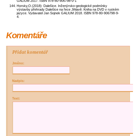
GALIUM 2017. ISBN 978-80-906798-0-1
Horsky,O.(2018): Dalešice. Inženýrsko-geologické podmínky
výstavby přehrady Dalešice na řece Jihlavě. Kniha na DVD v ruském
jazyce. Vydavatel Jan Sojnek GALIUM 2018. ISBN 978-80-906798-9-
4.
Komentáře
Přidat komentář
Jméno:
Nadpis:
Text: