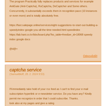
The program Practically fully replaces products and services for example
AntiGate (Anti-Captcha), RuCaptcha, DeCaptcher and Some others.
Concurrently, it substantially exceeds them in recognition pace (10 instances
or even more) and is totally absolutely free.
https://fast.salepage.online/services/eight-suggestions-to-start-out-building-a-
speedyindex-google-you-all-the-time-needed.html speedindex
https://lab.hani.co.kr/bbs/board.php?bo_table=free&wr_id=18068 speedy
index google docs
@d@=
Odpovědět
captcha service
(
Samuelbloff
,
28. 2. 2024
9:53
)
I'll immediately take hold of your rss feed as I can't to find your e-mail
subscription hyperlink or e-newsletter service. Do you have any? Kindly
permit me recognize in order that I could subscribe. Thanks.
look also at my pages and give a rating