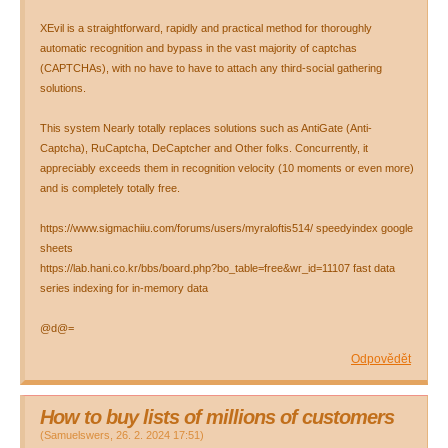
XEvil is a straightforward, rapidly and practical method for thoroughly
automatic recognition and bypass in the vast majority of captchas
(CAPTCHAs), with no have to have to attach any third-social gathering
solutions.
This system Nearly totally replaces solutions such as AntiGate (Anti-
Captcha), RuCaptcha, DeCaptcher and Other folks. Concurrently, it
appreciably exceeds them in recognition velocity (10 moments or even more)
and is completely totally free.
https://www.sigmachiiu.com/forums/users/myraloftis514/ speedyindex google
sheets
https://lab.hani.co.kr/bbs/board.php?bo_table=free&wr_id=11107 fast data
series indexing for in-memory data
@d@=
Odpovědět
How to buy lists of millions of customers
(
Samuelswers
,
26. 2. 2024
17:51
)