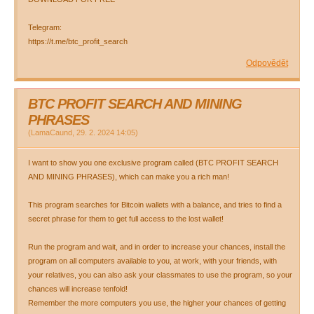
Telegram:
https://t.me/btc_profit_search
Odpovědět
BTC PROFIT SEARCH AND MINING
PHRASES
(
LamaCaund
,
29. 2. 2024
14:05
)
I want to show you one exclusive program called (BTC PROFIT SEARCH
AND MINING PHRASES), which can make you a rich man!
This program searches for Bitcoin wallets with a balance, and tries to find a
secret phrase for them to get full access to the lost wallet!
Run the program and wait, and in order to increase your chances, install the
program on all computers available to you, at work, with your friends, with
your relatives, you can also ask your classmates to use the program, so your
chances will increase tenfold!
Remember the more computers you use, the higher your chances of getting