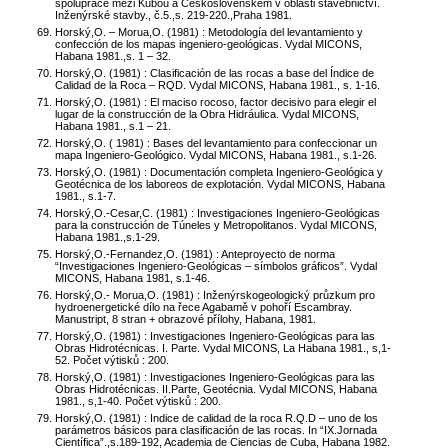
spolupráce mezi Kubou a Československem v oblasti stavebnictví.
Inženýrské stavby., č.5.,s. 219-220.,Praha 1981.
Horský,O. – Morua,O. (1981) : Metodología del levantamiento y
confección de los mapas ingeniero-geológicas. Vydal MICONS,
Habana 1981.,s. 1 – 32.
Horský,O. (1981) : Clasificación de las rocas a base del Índice de
Calidad de la Roca – RQD. Vydal MICONS, Habana 1981., s. 1-16.
Horský,O. (1981) : El maciso rocoso, factor decisivo para elegir el
lugar de la construcción de la Obra Hidráulica. Vydal MICONS,
Habana 1981., s.1 – 21.
Horský,O. ( 1981) : Bases del levantamiento para confeccionar un
mapa Ingeniero-Geológico. Vydal MICONS, Habana 1981., s.1-26.
Horský,O. (1981) : Documentación completa Ingeniero-Geológica y
Geotécnica de los laboreos de explotación. Vydal MICONS, Habana
1981., s.1-7.
Horský,O.-Cesar,C. (1981) : Investigaciones Ingeniero-Geológicas
para la construcción de Túneles y Metropolitanos. Vydal MICONS,
Habana 1981.,s.1-29.
Horský,O.-Fernandez,O. (1981) : Anteproyecto de norma
“Investigaciones Ingeniero-Geológicas – símbolos gráficos”. Vydal
MICONS, Habana 1981, s.1-46.
Horský,O.- Morua,O. (1981) : Inženýrskogeologický průzkum pro
hydroenergetické dílo na řece Agabamě v pohoří Escambray.
Manustript, 8 stran + obrazové přílohy, Habana, 1981.
Horský,O. (1981) : Investigaciones Ingeniero-Geológicas para las
Obras Hidrotécnicas. I. Parte. Vydal MICONS, La Habana 1981., s,1-
52. Počet výtisků : 200.
Horský,O. (1981) : Investigaciones Ingeniero-Geológicas para las
Obras Hidrotécnicas. II.Parte, Geotécnia. Vydal MICONS, Habana
1981., s,1-40. Počet výtisků : 200.
Horský,O. (1981) : Indice de calidad de la roca R.Q.D – uno de los
parámetros básicos para clasificación de las rocas. In “IX.Jornada
Científica”.,s.189-192, Academia de Ciencias de Cuba, Habana 1982.