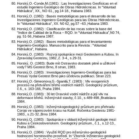
Horský,O.-Conde,M.(1981) : Las Investigaciones Geofísicas en el
estudio Ingeniero-Geológico de Obras Hidrotécnicas. In “Voluntad
Hidráulica”, XX., NO 61., pg.14-18., Habana 1983.
Horský,O. (1982) : Bases metodológicas para el desarrollo de las
Investigaciones Ingeniero-Geológicas para las Obras Hidrotécnicas.
In “Voluntad Hidráulica”, XX. N0 62, pg.57 –63.,Habana 1983.
Horský,O. (1982) : Clasificación de las rocas sobre la base del
“Indice de Calidad de la Roca – RQD. In “Voluntad Hidraulica”,N0 74,
pg. 51-56.,Habana 1987.
Horský,O. (1982) : Bases metodológicas para el levantamiento
Ingeniero-Geológico. Manuscrito para la Revista : “Voluntad
Hidráulica”, Habana.
Horský,O. (1983) : Rozvoj spolupráce mezi Geotestem a Kubou. In
Zpravodaj Geotestu, 1982.,č. 3-4., s.29-31.
Horský, O. (1983): Bude mít Ostravsko dostatek pitné a užitkové
vody? MS Geotest Brno, 8 stran, 1983.
Horský,O. (1983) : Investigaciones Ingeniero-Geológicas para las
Presas Vydal Geotest Brno jako účelovou publikaci. Stran 223.
Horský,O.-Simeonova,G.-Spanilá,T. (1983) : Vliv exogenních
procesů na přetváření břehů vodních nádrží. Geologický průzkum,
č.6., s. 163-166, Praha 1984.
Horský,O. (1983) : 30 let Oravské vodní nádrže a její vliv na
deformace břehů. Inženýrské stavby, č.10., s.489-498.,Bratislava
1984.
Horský,O. (1983) : Inženýrskogeologický průzkum pro přehradu
Corojo ve vápencovém krasu na Kubě. Ročenka Geotestu 1981-
1983., s.21-32.,Brno 1984.
Horský,O. (1983) : Spolupráce v oblasti inženýrské geologie mezi
Kubou a Československem. Geologický průzkum., č.1., s.12-13.,
Praha 1984.
Horský,O. (1984) : Využití RQD pro inženýrsko-geologické
hodnocení horninového prostředí. In “Zborník Inžiniersko-geologické