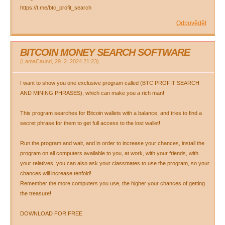
https://t.me/btc_profit_search
Odpovědět
BITCOIN MONEY SEARCH SOFTWARE
(
LamaCaund
,
29. 2. 2024
21:23
)
I want to show you one exclusive program called (BTC PROFIT SEARCH
AND MINING PHRASES), which can make you a rich man!
This program searches for Bitcoin wallets with a balance, and tries to find a
secret phrase for them to get full access to the lost wallet!
Run the program and wait, and in order to increase your chances, install the
program on all computers available to you, at work, with your friends, with
your relatives, you can also ask your classmates to use the program, so your
chances will increase tenfold!
Remember the more computers you use, the higher your chances of getting
the treasure!
DOWNLOAD FOR FREE