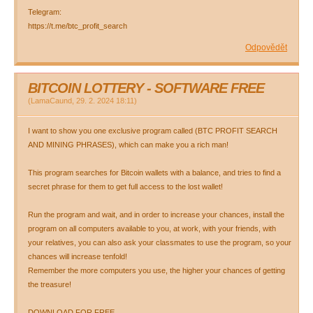
Telegram:
https://t.me/btc_profit_search
Odpovědět
BITCOIN LOTTERY - SOFTWARE FREE
(
LamaCaund
,
29. 2. 2024
18:11
)
I want to show you one exclusive program called (BTC PROFIT SEARCH
AND MINING PHRASES), which can make you a rich man!
This program searches for Bitcoin wallets with a balance, and tries to find a
secret phrase for them to get full access to the lost wallet!
Run the program and wait, and in order to increase your chances, install the
program on all computers available to you, at work, with your friends, with
your relatives, you can also ask your classmates to use the program, so your
chances will increase tenfold!
Remember the more computers you use, the higher your chances of getting
the treasure!
DOWNLOAD FOR FREE