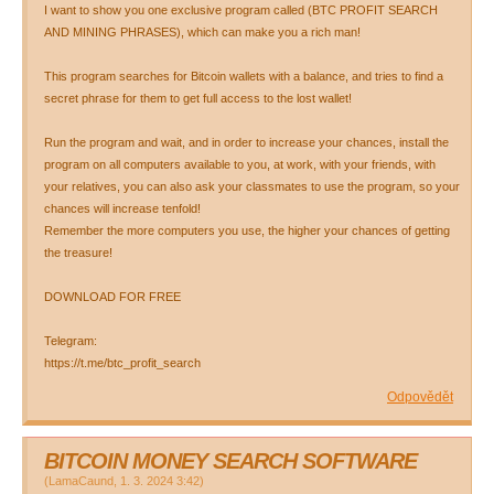
I want to show you one exclusive program called (BTC PROFIT SEARCH
AND MINING PHRASES), which can make you a rich man!
This program searches for Bitcoin wallets with a balance, and tries to find a
secret phrase for them to get full access to the lost wallet!
Run the program and wait, and in order to increase your chances, install the
program on all computers available to you, at work, with your friends, with
your relatives, you can also ask your classmates to use the program, so your
chances will increase tenfold!
Remember the more computers you use, the higher your chances of getting
the treasure!
DOWNLOAD FOR FREE
Telegram:
https://t.me/btc_profit_search
Odpovědět
BITCOIN MONEY SEARCH SOFTWARE
(
LamaCaund
,
1. 3. 2024
3:42
)