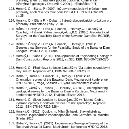
přehrady, aneb "co nás také poučilo". Sborník Konference
inženýrské geologie v Ostravě, 9.2009.(+ přednáška PPT).
Horský, O.- Bláha, P. (2009): Inženýrskogeologický průzkum pro
přehrady, aneb "Co nás také poučilo". GEOTECHNIKA 3/2009,
str.35.
Horský, O. - Bláha P., - Dyba, I.: Inženýrskogeologický průzkum pro
přehrady. Prezentace knihy. 2010.
Bláha,P.-Černý,V.-Duras,R.-Fousek,J.-Horský,O.-Lazecký,M.-
Oprchal,J.-Tábořík,P.-Peshawa,A,-Aziz,B.Q. (2010): Geoelectrical
Surveys for the Feasibility Study of the Bawanur Dam Site. EGRSE,
2011.
Bláha,P.-Černý,V.-Duras,R.-Fousek,J.-Horský,O. (2011):
Geoelectrical Surveys for the Feasibility Study of the Bawanur Dam.
Kongres HYDRO 2011, Praha.
Horský,O.- Bláha P.(2011): The Application of Engineering Geology to
Dam Construction. Repronis 2011, str.320, ISBN 978-80-7329-278-
2.
Horský, O.: Předmluva ke knize Jana Žižky "Za sedmi novodobými
divy světa", Repronis 2011, ISBN 978-80-7329-268-3.
Blaha,P., Duras.R., Fousek., J., Horsky, O.(2011): An
Orientation survey of the Bawanur Dam. Mezinárodní konference
HYDRO2011, Praga, Session 7: Hydro Development in Asia.
Blaha,P., Černý,V., Fousek., J., Horsky., O.(2012): An engineering
geological survey for the Bawanur Dam in Kurdistan. Mezinárodní
konference HYDRO 2012, Thajsko, březen 2012.
Horský, O.: Slovo úvodem ke knize Jana Žižky "Money Club a
vybrané epizody z nedávné historie České spořitelny", Repronis
2012, ISBN 978-80-7329-328-4.
Horský,O. (2012): Doslov. In: Milan Švihálek: Stavitel přehrad.
Putování legendárního vodohospodáře Jana Čermáka 20. stoletím.
Grada, 2013.
Blaha,P., Horsky,O. (2013): Engineerring-Geological Survey of the
Reservoir Areas of Dams. Mezinárodní konference HYDRO 2013.