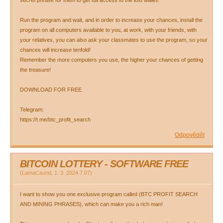
secret phrase for them to get full access to the lost wallet!
Run the program and wait, and in order to increase your chances, install the
program on all computers available to you, at work, with your friends, with
your relatives, you can also ask your classmates to use the program, so your
chances will increase tenfold!
Remember the more computers you use, the higher your chances of getting
the treasure!
DOWNLOAD FOR FREE
Telegram:
https://t.me/btc_profit_search
Odpovědět
BITCOIN LOTTERY - SOFTWARE FREE
(
LamaCaund
,
1. 3. 2024
7:07
)
I want to show you one exclusive program called (BTC PROFIT SEARCH
AND MINING PHRASES), which can make you a rich man!