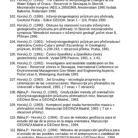
Horský,O. (1990) : The Causes of Morphological Changes at the
Water Edges of Orava - Reservoir in Slovaquia.In Sborník :
Mezinárodní kongres IAEG,s.28592868, Amsterodam 1990.Vydala
Balkema, Rotterdam 1990.
Horský,O. (1990) : Inženýrskogeologický průzkum pro přehrady.
Geofond Praha – Edice GEODA. Stran 1 – 119, Praha 1990.
Horský,O. (1990) : Diskuse ke stanovení rozsahu inženýrsko
geologického průzkumu pro přehrady. In Sborník mezinárodního
symposia “Metodické inovace v inženýrské geologii”,počet stran 8,
Příbram 1990.
Horský,O. (1991) : Inženýrskogeologický průzkum pro přečerpávací
elektrárnu Centro-Cuba v pohoří Escambray. In Geologický
průzkum, 8/1991, s.239-243, + obrazová příloha. Praha, 1991.
Horský,O. (1991) : Česko-španělský a španělsko-český
geotechnický slovník. Vydal DPB Paskov, 1991, s. 1-61.
Horský,O. (1992) : Investigation and landslide stabilization on the
Orava – Reservoir shores in Slovaquia. International Conference on
Environmental Management Geo-Water and Engineering Aspects.
Počet stran 6, Wolongong, Australia 1993.
Horský,O. (1993) : Jet Grouting – tecnología progresiva de
cimentacion de las construcciones. Manuscript pro přednášku na
Universitě v Barceloně, 1993. ( 7 stran + 7 obrázků)
Bláha,P.- Horský,O. (1993) : Geofyzikální metody při orientačním
inženýrskogeologickém průzkumu přehradních míst. Manuscript
GEOtest Brno a GEOINZA Madrid., 1993.
Horský,O. (1993) : Komplexní pojetí studia horninového masivu v
přehradním místě. Manuscript GEOINZA Madrid, 1993. ( 7 str.+
obrazové přílohy).
Bláha,P.- Horský,O. (1994) : El uso de métodos geofísicos para el
estudio del eje de la presa en la etapa orientativa. Manuscript
GEOINZA Madrid a GEOtest Brno., 1994.
Bláha,P.- Horský,O. (1994) : Métodos de prospección geofísica para
el estudio de las posibles cerradas en el anteproyecto o viabilidad de
un embalse. Manuscript GEOINZA Madrid a GEOtest Brno., 1994.