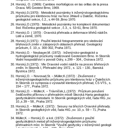
Horský, O. (1969): Cambios morfológicos en las orillas de la presa
Orava. MS Geotest Brno, 1969.
Horský,0.(1970) : Metodické poznámky k inženýrskogeologickému
průzkumu pro klenbovou hráz na řece Jihlavě u Dalešic. Ročenka
geologické sekce, č.2., s.44-59.,Brno 1970.
Horský,O.(1970) : Metodické poznámky ke komplexní dokumentaci
štol. Ročenka geologické sekce , č.3., s. 53-61, Brno 1970.
Horský,O. ( 1970) : Oravská přehrada a deformace břehů nádrže.
Lidé a země, 1970.
Horský,0.(1971) : Použití letecké fotogrammetrie pro sledování
břehových změn v zátopových oblastech přehrad. Geologický
průzkum, č. 10.,s. 300-302, Praha 1971.
Horský,O. - Neubauer,M. (1972) : Inženýrsko-geologické a
hydrogeologické průzkumy realizované Geotestem Brno. In Sborník
Vodní hospodářství v povodí Odry, s.299 – 304., Ostrava 1972.
Horský,0.(1972) : Vliv Oravské vodní nádrže na proces břehových
změn. In Sborník I, Přehradní dny 1972., s. 121 – 130., Banská
Bystrica 1972.
Horský,O. – Novosad,St. – Müller,K.(1972) : Zkušenosti z
inženýrskogeologického průzkumu pro klenbovou hráz v Dalešicích.
In Sborník ze symposia o výstavbě klenbových přehrad, ČS VTS., s.
154 – 177., Praha 1972.
Horský,O. – Müller,K. – Trávníček,L.(1972) : Průzkum porušení
čedičového příkrovu v přehradním místě Slezská Harta geologicko
geofyzikálními metodami. In Sborník geologických věd, řada HIG.,sv.
10.,s.39 – 58., Praha 1972.
Horský,0. – Müller,K. (1972) : Sesuvy na březích Oravské přehrady.
In Sborník geologfických věd, řada HIG.,sv. 10.,s. 59 – 71.,Praha
1972.
Müller,K. – Horský,O. a kol. (1972) : Zkušenosti z použití
geofyzikálních metod při inženýrskogeolgickém průzkumu
přehradních míst. In Sborník “Využití geofyziky v inženýrské geologii