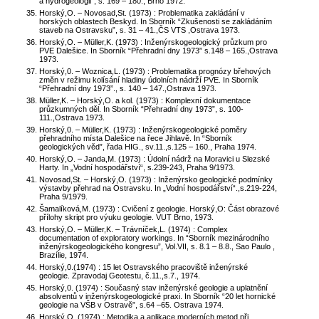
a hydrogeologii”, s. 169 – 180., Brno 1972.
Horský,O. – Novosad,St. (1973) : Problematika zakládání v
horských oblastech Beskyd. In Sborník “Zkušenosti se zakládáním
staveb na Ostravsku”, s. 31 – 41.,ČS VTS ,Ostrava 1973.
Horský,O. – Müller,K. (1973) : Inženýrskogeologický průzkum pro
PVE Dalešice. In Sborník “Přehradní dny 1973” s.148 – 165.,Ostrava
1973.
Horský,0. – Woznica,L. (1973) : Problematika prognózy břehových
změn v režimu kolísání hladiny údolních nádrží PVE. In Sborník
“Přehradní dny 1973”., s. 140 – 147.,Ostrava 1973.
Müller,K. – Horský,O. a kol. (1973) : Komplexní dokumentace
průzkumných děl. In Sborník “Přehradní dny 1973”, s. 100-
111.,Ostrava 1973.
Horský,0. – Müller,K. (1973) : Inženýrskogeologické poměry
přehradního místa Dalešice na řece Jihlavě. In “Sborník
geologických věd”, řada HIG., sv.11.,s.125 – 160., Praha 1974.
Horský,O. – Janda,M. (1973) : Údolní nádrž na Moravici u Slezské
Harty. In „Vodní hospodářství“, s.239-243, Praha 9/1973.
Novosad,St. – Horský,O. (1973) : Inženýrsko geologické podmínky
výstavby přehrad na Ostravsku. In „Vodní hospodářství“.,s.219-224,
Praha 9/1979.
Šamalíková,M. (1973) : Cvičení z geologie. Horský,O: Část obrazové
přílohy skript pro výuku geologie. VUT Brno, 1973.
Horský,O. – Müller,K. – Trávníček,L. (1974) : Complex
documentation of exploratory workings. In “Sborník mezinárodního
inženýrskogeologického kongresu”, Vol.VII, s. 8.1 – 8.8., Sao Paulo ,
Brazílie, 1974.
Horský,0.(1974) : 15 let Ostravského pracoviště inženýrské
geologie. Zpravodaj Geotestu, č.11.,s.7., 1974.
Horský,0. (1974) : Současný stav inženýrské geologie a uplatnění
absolventů v inženýrskogeologické praxi. In Sborník “20 let hornické
geologie na VŠB v Ostravě”, s.64 –65. Ostrava 1974.
Horský,O. (1974) : Metodika a aplikace moderních metod při