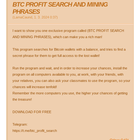
BTC PROFIT SEARCH AND MINING
PHRASES
(
LamaCaund
,
1. 3. 2024
0:37
)
I want to show you one exclusive program called (BTC PROFIT SEARCH
AND MINING PHRASES), which can make you a rich man!
This program searches for Bitcoin wallets with a balance, and tries to find a
secret phrase for them to get full access to the lost wallet!
Run the program and wait, and in order to increase your chances, install the
program on all computers available to you, at work, with your friends, with
your relatives, you can also ask your classmates to use the program, so your
chances will increase tenfold!
Remember the more computers you use, the higher your chances of getting
the treasure!
DOWNLOAD FOR FREE
Telegram:
https://t.me/btc_profit_search