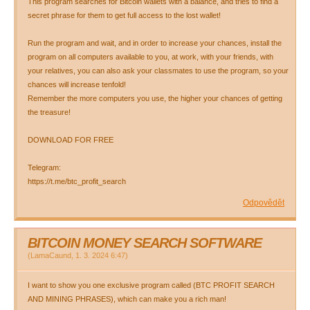
This program searches for Bitcoin wallets with a balance, and tries to find a
secret phrase for them to get full access to the lost wallet!
Run the program and wait, and in order to increase your chances, install the
program on all computers available to you, at work, with your friends, with
your relatives, you can also ask your classmates to use the program, so your
chances will increase tenfold!
Remember the more computers you use, the higher your chances of getting
the treasure!
DOWNLOAD FOR FREE
Telegram:
https://t.me/btc_profit_search
Odpovědět
BITCOIN MONEY SEARCH SOFTWARE
(
LamaCaund
,
1. 3. 2024
6:47
)
I want to show you one exclusive program called (BTC PROFIT SEARCH
AND MINING PHRASES), which can make you a rich man!