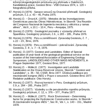
inženýrskogeologickém průzkumu pro přehradu v Dalešicích.
Kandidátská práce, Geotest Brno - VŠB Ostrava 1974, s. 120 +
fotografická příloha.
Horský,0.(1974) : Sanace sesuvů na Oravské přehradě. Geologický
průzkum, č.2.,s. 43 – 45, Praha 1975.
Horský,O. – Drozd,K. (1975) : Metodos de las Investigaciones
Geotécnicas para las Obras Hidrotécnicas. In Sborník “3ra Reunión
del Congreso Nacional de Ingeniería mecánica y eléctrica y ramas
afines” , Vol.II., s.10.1 – 10.4., Peru – Arequipa, 1975.
Horský,O.(1976) : Geologické poznatky z výstavby přehrad ve
Španělsku. Geologický průzkum, č.6., s.183 – 185., Praha 1976.
Horský,0.(1976) : Peru a zemětřesení. Zpravodaj Geotestu, č. 7 .,
s.22 – 23., Brno, 1976.
Horský,0.(1976) : Peru a zemětřesení – pokračování. Zpravodaj
Geotestu, č. 8 , s. 7 – 8, 1976.
Horský, O.(1977): Geotest and Landslides. Editor of Special
publication of year-book of the geological-geodetical service on the
ocasion of the International Association of Engineering Geology
Symposium, LANDSLIDES AND OTHER MASS MOVEMENTS, in
Prague-September 1977, Geotest Brno, 1977.
Horský,O. – Müller,K. (1977) : Investigation and Landslide
Stabilization on the Orava Reservoir shores. Sborník “ Geotest and
Landslides”, s. 35 – 50, CSSR, Brno 1977. Účelová publikace pro
mezinárodní kongres IAEG v Praze o sesuvech. Geotest Brno 1977.
Redaktor publikace: Otto Horský.
Horský,O.(1977) : Rozvoj hornictví v Peru. Geologický průzkum,
č.9.,s. 284 – 285., Praha 1977.
Horský,O.(1977) : Výsledky a cíle peruánského ropného průmyslu.
Geologický průzkum, č. 12, s. 376 – 377., Praha 1977.
Horský,O. – Múller,K. (1977) : Rock Environment – Determining
factor for projecting the Hydrotecnic Construction works. In Sborník “
III.mezinárodní kongres IAEG “, Sec III., Vol. I., s. 143 – 151., Madrid
1978.