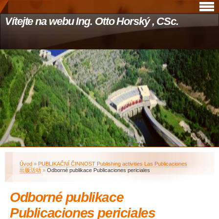
Vítejte na webu Ing. Otto Horský , CSc.
Úvod
»
PUBLIKAČNÍ ČINNOST Publishing activities Las Publicaciones
出版活动
»
Odborné publikace Publicaciones periciales
Odborné publikace
Publicaciones periciales