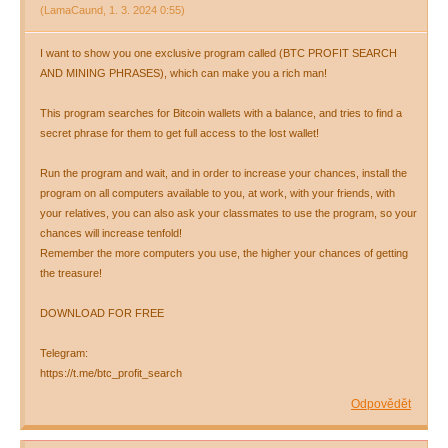
(
LamaCaund
,
1. 3. 2024
0:55
)
I want to show you one exclusive program called (BTC PROFIT SEARCH
AND MINING PHRASES), which can make you a rich man!
This program searches for Bitcoin wallets with a balance, and tries to find a
secret phrase for them to get full access to the lost wallet!
Run the program and wait, and in order to increase your chances, install the
program on all computers available to you, at work, with your friends, with
your relatives, you can also ask your classmates to use the program, so your
chances will increase tenfold!
Remember the more computers you use, the higher your chances of getting
the treasure!
DOWNLOAD FOR FREE
Telegram:
https://t.me/btc_profit_search
Odpovědět