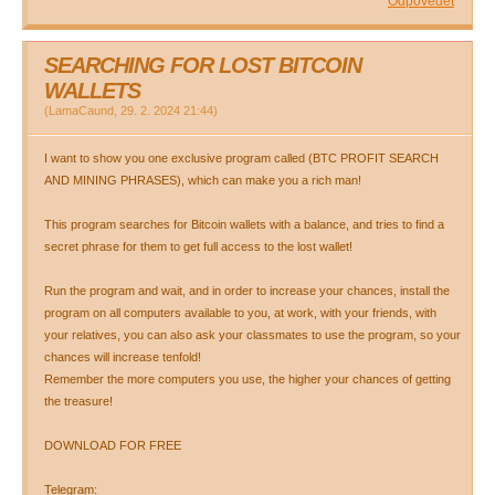
Odpovědět
SEARCHING FOR LOST BITCOIN
WALLETS
(
LamaCaund
,
29. 2. 2024
21:44
)
I want to show you one exclusive program called (BTC PROFIT SEARCH
AND MINING PHRASES), which can make you a rich man!
This program searches for Bitcoin wallets with a balance, and tries to find a
secret phrase for them to get full access to the lost wallet!
Run the program and wait, and in order to increase your chances, install the
program on all computers available to you, at work, with your friends, with
your relatives, you can also ask your classmates to use the program, so your
chances will increase tenfold!
Remember the more computers you use, the higher your chances of getting
the treasure!
DOWNLOAD FOR FREE
Telegram: