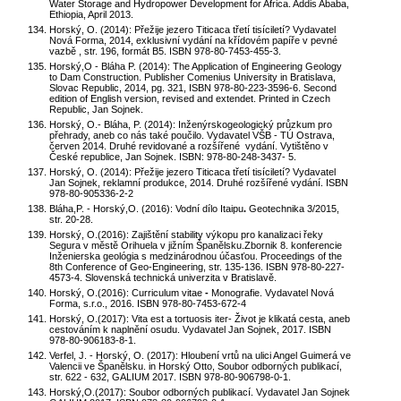
Water Storage and Hydropower Development for Africa. Addis Ababa,
Ethiopia, April 2013.
Horský, O. (2014): Přežije jezero Titicaca třetí tisíciletí? Vydavatel
Nová Forma, 2014, exklusivní vydání na křídovém papíře v pevné
vazbě , str. 196, formát B5. ISBN 978-80-7453-455-3.
Horský,O - Bláha P. (2014): The Application of Engineering Geology
to Dam Construction. Publisher Comenius University in Bratislava,
Slovac Republic, 2014, pg. 321, ISBN 978-80-223-3596-6. Second
edition of English version, revised and extendet. Printed in Czech
Republic, Jan Sojnek.
Horský, O.- Bláha, P. (2014): Inženýrskogeologický průzkum pro
přehrady, aneb co nás také poučilo. Vydavatel VŠB - TÚ Ostrava,
červen 2014. Druhé revidované a rozšířené vydání. Vytištěno v
České republice, Jan Sojnek. ISBN: 978-80-248-3437- 5.
Horský, O. (2014): Přežije jezero Titicaca třetí tisíciletí?
Vydavatel
Jan Sojnek, reklamní produkce, 2014. Druhé rozšířené vydání. ISBN
978-80-905336-2-2
Bláha,P. - Horský,O. (2016): Vodní dílo Itaipu
.
Geotechnika 3/2015,
str. 20-28.
Horský, O.(2016):
Zajištění stability výkopu pro kanalizaci řeky
Segura v městě Orihuela v jižním Španělsku.Zbornik 8. konferencie
Inženierska geológia s medzinárodnou účasťou. Proceedings of the
8th Conference of Geo-Engineering, str. 135-136. ISBN 978-80-227-
4573-4. Slovenská technická univerzita v Bratislavě.
Horský, O.(2016):
Curriculum vitae
-
Monografie.
Vydavatel Nová
Forma, s.r.o., 2016. ISBN 978-80-7453-672-4
Horský, O.(2017): Vita est a tortuosis iter- Život je klikatá cesta, aneb
cestováním k naplnění osudu. Vydavatel Jan Sojnek, 2017. ISBN
978-80-906183-8-1.
Verfel, J. - Horský, O. (2017): Hloubení vrtů na ulici Angel Guimerá ve
Valencii ve Španělsku. in Horský Otto, Soubor odborných publikací,
str. 622 - 632, GALIUM 2017. ISBN 978-80-906798-0-1.
Horský,O.(2017): Soubor odborných publikací. Vydavatel Jan Sojnek