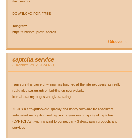
the treasure!
DOWNLOAD FOR FREE
Telegram:
https://t.me/btc_profit_search
Odpovědět
captcha service
(
Calebbloff
,
29. 2. 2024
4:21
)
I am sure this piece of writing has touched all the internet users, its really
really nice paragraph on building up new website.
look also at my pages and give a rating
XEvil is a straightforward, quickly and handy software for absolutely
automated recognition and bypass of your vast majority of captchas
(CAPTCHAs), with no want to connect any 3rd-occasion products and
services.