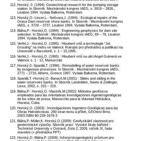
Horský, 0. (1994): Geotechnical research for the pumping storage
station. In Sborník :Mezinárodní kongres IAEG, s. 3919 – 3926.,
Lisabon 1994. Vydala Balkema, Rotterdam.
Horský,O.-Lincer,L.- Nešvara,J. (1994) : Ecological repairs of the
Orava Dam reservoir shore banks. In Sborník : Mezinárodní kongres
IAEG, s. 3729 – 3737, Lisabon 1994. Vydala Balkema, Rotterdam,
Bláha,P.- Horský,O. (1994) : Engineering geophysics for dam site
selection. In Sborník : Mezinárodní kongres IAEG, 69 – 78, Lisabon
1994. Vydala Balkema, Rotterdam.
Verfel,J.- Horský,O. (1995) : Hloubení vrtů a technologie “Jet
Grouting” na metru ve Valencii. Rukopis pro přednášku a publikaci na
Universitě v Barceloně, s. 1 – 15,1995.
Verfel,J.- Horský,O. (1995) : Hloubení vrtů na ulici Angel Guimerá ve
Valencii. s. 1 - 12, Manuscript.
Horský,0.-Spanilá,T. (1996) : Remodelling of water reservoir banks
by exogenous processes. In Sborník : Mezinárodní kongres IAEG,
2771 – 2716, Athens, Greece 1997. Vydala Balkema, Rotterdam.
Spanilá,T.-Horský,O.-Banach,M.(2001) : Slides and sliding in the
water reservoirs banks. In Sborník Landslides, Swets & Zeitlinger,
Lisse, 2002, s. 315 – 319.
Bláha,P.- Horský,O.-Vlastník,M.(2002): Métodos geofísicos
empleados para las orientativas investigaciones ingenierogeológicas
de los sítios de presa. Manuscrito para la Voluntad Hidráulica,
Havana, Cuba.
Horský,O. (2003) : Investigaciones Ingeniero-Geológicas para las
Obras Hidrotécnicas. 290 stran textu a příloh, GEOtest Brno,
2003.ISBN 80-239-1679-3
Bláha,P.-Müller,K.-Horský,O.(2009): Geofyzikální vlastnosti pro
geotechnické výpočty. Sborník prací Vysoké školy báňské -
Technické University v Ostravě, číslo 2, 2009, ročník IX, řada
stavební (+ přednáška PPT)
Horský,O.-Bláha,P. (2009): Inženýrskogeologický průzkum pro