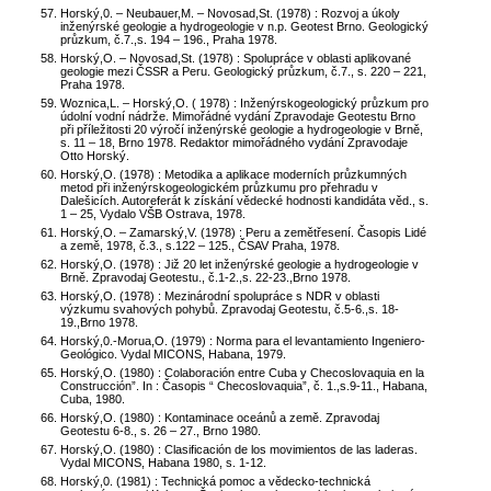
Horský,0. – Neubauer,M. – Novosad,St. (1978) : Rozvoj a úkoly
inženýrské geologie a hydrogeologie v n.p. Geotest Brno. Geologický
průzkum, č.7.,s. 194 – 196., Praha 1978.
Horský,O. – Novosad,St. (1978) : Spolupráce v oblasti aplikované
geologie mezi ČSSR a Peru. Geologický průzkum, č.7., s. 220 – 221,
Praha 1978.
Woznica,L. – Horský,O. ( 1978) : Inženýrskogeologický průzkum pro
údolní vodní nádrže. Mimořádné vydání Zpravodaje Geotestu Brno
při příležitosti 20 výročí inženýrské geologie a hydrogeologie v Brně,
s. 11 – 18, Brno 1978. Redaktor mimořádného vydání Zpravodaje
Otto Horský.
Horský,O. (1978) : Metodika a aplikace moderních průzkumných
metod při inženýrskogeologickém průzkumu pro přehradu v
Dalešicích. Autoreferát k získání vědecké hodnosti kandidáta věd., s.
1 – 25, Vydalo VŠB Ostrava, 1978.
Horský,O. – Zamarský,V. (1978) : Peru a zemětřesení. Časopis Lidé
a země, 1978, č.3., s.122 – 125., ČSAV Praha, 1978.
Horský,O. (1978) : Již 20 let inženýrské geologie a hydrogeologie v
Brně. Zpravodaj Geotestu., č.1-2.,s. 22-23.,Brno 1978.
Horský,O. (1978) : Mezinárodní spolupráce s NDR v oblasti
výzkumu svahových pohybů. Zpravodaj Geotestu, č.5-6.,s. 18-
19.,Brno 1978.
Horský,0.-Morua,O. (1979) : Norma para el levantamiento Ingeniero-
Geológico. Vydal MICONS, Habana, 1979.
Horský,O. (1980) : Colaboración entre Cuba y Checoslovaquia en la
Construcción”. In : Časopis “ Checoslovaquia”, č. 1.,s.9-11., Habana,
Cuba, 1980.
Horský,O. (1980) : Kontaminace oceánů a země. Zpravodaj
Geotestu 6-8., s. 26 – 27., Brno 1980.
Horský,O. (1980) : Clasificación de los movimientos de las laderas.
Vydal MICONS, Habana 1980, s. 1-12.
Horský,0. (1981) : Technická pomoc a vědecko-technická