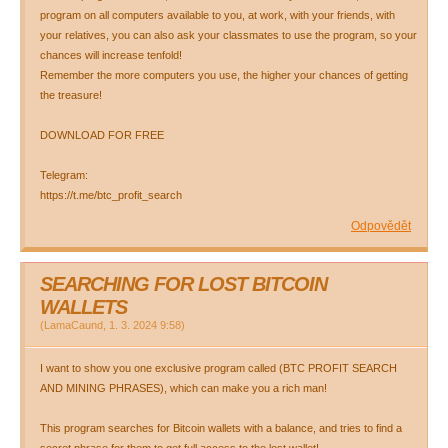
program on all computers available to you, at work, with your friends, with
your relatives, you can also ask your classmates to use the program, so your
chances will increase tenfold!
Remember the more computers you use, the higher your chances of getting
the treasure!
DOWNLOAD FOR FREE
Telegram:
https://t.me/btc_profit_search
Odpovědět
SEARCHING FOR LOST BITCOIN
WALLETS
(
LamaCaund
,
1. 3. 2024
9:58
)
I want to show you one exclusive program called (BTC PROFIT SEARCH
AND MINING PHRASES), which can make you a rich man!
This program searches for Bitcoin wallets with a balance, and tries to find a