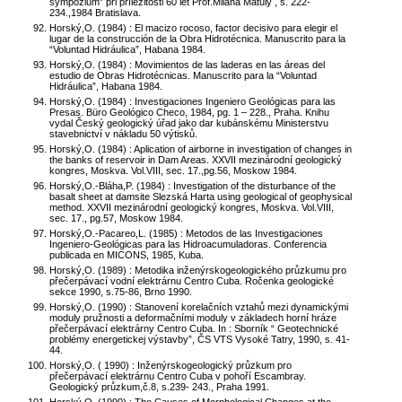
sympózium” při příležitosti 60 let Prof.Milana Matuly , s. 222-
234.,1984 Bratislava.
Horský,O. (1984) : El macizo rocoso, factor decisivo para elegir el
lugar de la construcción de la Obra Hidrotécnica. Manuscrito para la
“Voluntad Hidráulica”, Habana 1984.
Horský,O. (1984) : Movimientos de las laderas en las áreas del
estudio de Obras Hidrotécnicas. Manuscrito para la “Voluntad
Hidráulica”, Habana 1984.
Horský,O. (1984) : Investigaciones Ingeniero Geológicas para las
Presas. Büro Geológico Checo, 1984, pg. 1 – 228., Praha. Knihu
vydal Český geologický úřad jako dar kubánskému Ministerstvu
stavebnictví v nákladu 50 výtisků.
Horský,O. (1984) : Aplication of airborne in investigation of changes in
the banks of reservoir in Dam Areas. XXVII mezinárodní geologický
kongres, Moskva. Vol.VIII, sec. 17.,pg.56, Moskow 1984.
Horský,O.-Bláha,P. (1984) : Investigation of the disturbance of the
basalt sheet at damsite Slezská Harta using geological of geophysical
method. XXVII mezinárodní geologický kongres, Moskva. Vol.VIII,
sec. 17., pg.57, Moskow 1984.
Horský,O.-Pacareo,L. (1985) : Metodos de las Investigaciones
Ingeniero-Geológicas para las Hidroacumuladoras. Conferencia
publicada en MICONS, 1985, Kuba.
Horský,O. (1989) : Metodika inženýrskogeologického průzkumu pro
přečerpávací vodní elektrárnu Centro Cuba. Ročenka geologické
sekce 1990, s.75-86, Brno 1990.
Horský,O. (1990) : Stanovení korelačních vztahů mezi dynamickými
moduly pružnosti a deformačními moduly v základech horní hráze
přečerpávací elektrárny Centro Cuba. In : Sborník “ Geotechnické
problémy energetickej výstavby”, ČS VTS Vysoké Tatry, 1990, s. 41-
44.
Horský,O. ( 1990) : Inženýrskogeologický průzkum pro
přečerpávací elektrárnu Centro Cuba v pohoří Escambray.
Geologický průzkum,č.8, s.239- 243., Praha 1991.