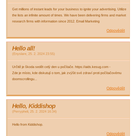
Get millions of instant leads for your business to ignite your advertising. Utilize
the lists an infinite amount of times. We have been delivering firms and market
research firms with information since 2012. Email Marketing
Odpovědět
Hello all!
(
Enyslare
,
25. 2. 2024
23:55
)
Určitě je škoda sedět celý den u počítače. https://aids.kesug.com -
Zde je místo, kde diskutují o tom, jak zvýšit své zdraví proti počítačovému
doomscrollingu...
Odpovědět
Hello, Kiddishop
(
Perrypheli
,
25. 2. 2024
16:34
)
Hello from Kiddishop.
Odpovědět