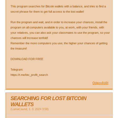
This program searches for Bitcoin wallets with a balance, and tries to find a
secret phrase for them to get full access to the lost wallet!
Run the program and wait, and in order to increase your chances, install the
program on all computers available to you, at work, with your friends, with
your relatives, you can also ask your classmates to use the program, so your
chances will increase tenfold!
Remember the more computers you use, the higher your chances of getting
the treasure!
DOWNLOAD FOR FREE
Telegram:
https://t.me/btc_profit_search
Odpovědět
SEARCHING FOR LOST BITCOIN
WALLETS
(
LamaCaund
,
1. 3. 2024
3:58
)