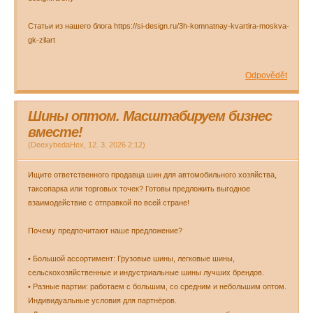
Статьи из нашего блога https://si-design.ru/3h-komnatnay-kvartira-moskva-
gk-zilart
Odpovědět
Шины оптом. Масштабируем бизнес
вместе!
(
DeexybedaHex
,
12. 3. 2026
2:12
)
Ищите ответственного продавца шин для автомобильного хозяйства,
таксопарка или торговых точек? Готовы предложить выгодное
взаимодействие с отправкой по всей стране!
Почему предпочитают наше предложение?
• Большой ассортимент: Грузовые шины, легковые шины,
сельскохозяйственные и индустриальные шины лучших брендов.
• Разные партии: работаем c большим, со средним и небольшим оптом.
Индивидуальные условия для партнёров.