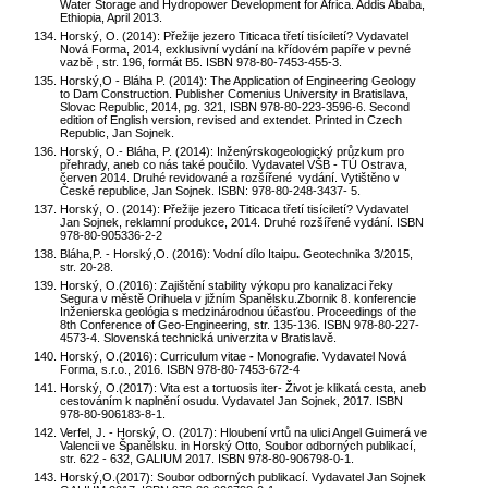
Water Storage and Hydropower Development for Africa. Addis Ababa,
Ethiopia, April 2013.
Horský, O. (2014): Přežije jezero Titicaca třetí tisíciletí? Vydavatel
Nová Forma, 2014, exklusivní vydání na křídovém papíře v pevné
vazbě , str. 196, formát B5. ISBN 978-80-7453-455-3.
Horský,O - Bláha P. (2014): The Application of Engineering Geology
to Dam Construction. Publisher Comenius University in Bratislava,
Slovac Republic, 2014, pg. 321, ISBN 978-80-223-3596-6. Second
edition of English version, revised and extendet. Printed in Czech
Republic, Jan Sojnek.
Horský, O.- Bláha, P. (2014): Inženýrskogeologický průzkum pro
přehrady, aneb co nás také poučilo. Vydavatel VŠB - TÚ Ostrava,
červen 2014. Druhé revidované a rozšířené vydání. Vytištěno v
České republice, Jan Sojnek. ISBN: 978-80-248-3437- 5.
Horský, O. (2014): Přežije jezero Titicaca třetí tisíciletí?
Vydavatel
Jan Sojnek, reklamní produkce, 2014. Druhé rozšířené vydání. ISBN
978-80-905336-2-2
Bláha,P. - Horský,O. (2016): Vodní dílo Itaipu
.
Geotechnika 3/2015,
str. 20-28.
Horský, O.(2016):
Zajištění stability výkopu pro kanalizaci řeky
Segura v městě Orihuela v jižním Španělsku.Zbornik 8. konferencie
Inženierska geológia s medzinárodnou účasťou. Proceedings of the
8th Conference of Geo-Engineering, str. 135-136. ISBN 978-80-227-
4573-4. Slovenská technická univerzita v Bratislavě.
Horský, O.(2016):
Curriculum vitae
-
Monografie.
Vydavatel Nová
Forma, s.r.o., 2016. ISBN 978-80-7453-672-4
Horský, O.(2017): Vita est a tortuosis iter- Život je klikatá cesta, aneb
cestováním k naplnění osudu. Vydavatel Jan Sojnek, 2017. ISBN
978-80-906183-8-1.
Verfel, J. - Horský, O. (2017): Hloubení vrtů na ulici Angel Guimerá ve
Valencii ve Španělsku. in Horský Otto, Soubor odborných publikací,
str. 622 - 632, GALIUM 2017. ISBN 978-80-906798-0-1.
Horský,O.(2017): Soubor odborných publikací. Vydavatel Jan Sojnek