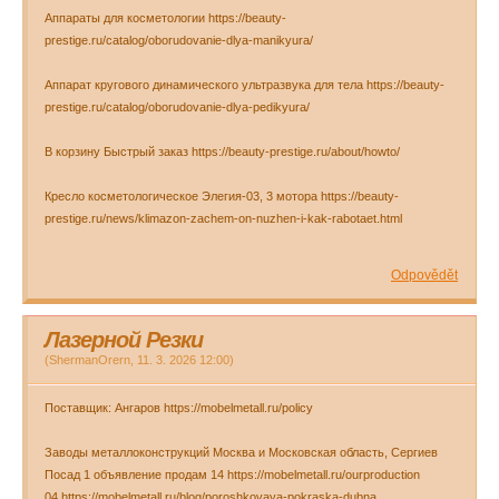
Аппараты для косметологии https://beauty-
prestige.ru/catalog/oborudovanie-dlya-manikyura/
Аппарат кругового динамического ультразвука для тела https://beauty-
prestige.ru/catalog/oborudovanie-dlya-pedikyura/
В корзину Быстрый заказ https://beauty-prestige.ru/about/howto/
Кресло косметологическое Элегия-03, 3 мотора https://beauty-
prestige.ru/news/klimazon-zachem-on-nuzhen-i-kak-rabotaet.html
Odpovědět
Лазерной Резки
(
ShermanOrern
,
11. 3. 2026
12:00
)
Поставщик: Ангаров https://mobelmetall.ru/policy
Заводы металлоконструкций Москва и Московская область, Сергиев
Посад 1 объявление продам 14 https://mobelmetall.ru/ourproduction
04 https://mobelmetall.ru/blog/poroshkovaya-pokraska-dubna