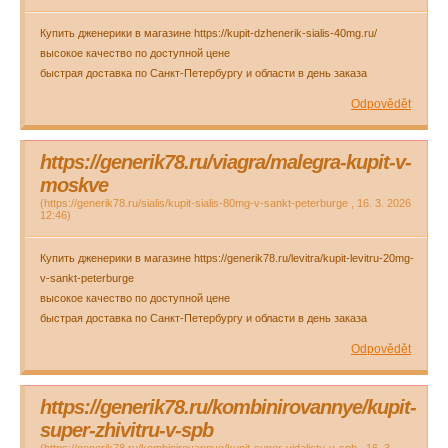
Купить дженерики в магазине https://kupit-dzhenerik-sialis-40mg.ru/
высокое качество по доступной цене
быстрая доставка по Санкт-Петербургу и области в день заказа
Odpovědět
https://generik78.ru/viagra/malegra-kupit-v-
moskve
(
https://generik78.ru/sialis/kupit-sialis-80mg-v-sankt-peterburge
,
16. 3. 2026
12:46
)
Купить дженерики в магазине https://generik78.ru/levitra/kupit-levitru-20mg-
v-sankt-peterburge
высокое качество по доступной цене
быстрая доставка по Санкт-Петербургу и области в день заказа
Odpovědět
https://generik78.ru/kombinirovannye/kupit-
super-zhivitru-v-spb