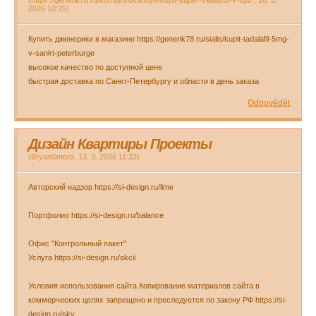
(
https://generik78.ru/kombinirovannye/kupit-super-vidalistu-v-spb
,
16. 3.
2026
10:25
)
Купить дженерики в магазине https://generik78.ru/sialis/kupit-tadalafil-5mg-
v-sankt-peterburge
высокое качество по доступной цене
быстрая доставка по Санкт-Петербургу и области в день заказа
Odpovědět
Дизайн Квартиры Проекты
(
BryanSmorp
,
13. 3. 2026
11:33
)
Авторский надзор https://si-design.ru/lime
Портфолио https://si-design.ru/balance
Офис "Контрольный пакет"
Услуга https://si-design.ru/akcii
Условия использования сайта Копирование материалов сайта в
коммерческих целях запрещено и преследуется по закону РФ https://si-
design.ru/sky