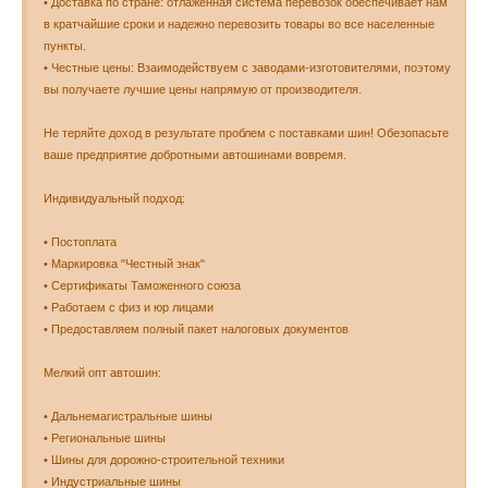
• Доставка по стране: отлаженная система перевозок обеспечивает нам
в кратчайшие сроки и надежно перевозить товары во все населенные
пункты.
• Честные цены: Взаимодействуем с заводами-изготовителями, поэтому
вы получаете лучшие цены напрямую от производителя.
Не теряйте доход в результате проблем с поставками шин! Обезопасьте
ваше предприятие добротными автошинами вовремя.
Индивидуальный подход:
• Постоплата
• Маркировка "Честный знак"
• Сертификаты Таможенного союза
• Работаем с физ и юр лицами
• Предоставляем полный пакет налоговых документов
Мелкий опт автошин:
• Дальнемагистральные шины
• Региональные шины
• Шины для дорожно-строительной техники
• Индустриальные шины