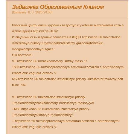
Задвижка Обрезиненным Клином
(
Danielniz
,
8. 3. 2026
20:58
)
Классный центр, очень удобно что доступ к учебным материалам есть в
любое время https://sbn-66.ru/
И лицензии есть и данные заносятся в ФРДО https://sbn-66.ru/kontrolno-
izmeritelnye-pribory-1/gazoanalitka/sistemy-gazoanaliticheskie-
mnogokomponentnye-sgaes/
Я в восторге!
VT https://sbn-66.ru/raskhodomery-shtray-mass-1/
1808 https://sbn-66.ru/truboprovodnaya-armatura/zadvizhki-s-obrezinennym-
klinom-avk-vag-talis-orbinox-t/
RG https://sbn-66.ru/kontrolno-izmeritelnye-pribory-1/kalibrator-tokovoy-petli-
fluke-707/
VT https://sbn-66.ru/kontrolno-izmeritelnye-pribory-
1/raskhodomery/raskhodomery-koriolisovye-massovye/
TM50 https://sbn-66.ru/kontrolno-izmeritelnye-pribory-
1/raskhodomery/vihrevye-raskhodomery/
T https://sbn-66.ru/truboprovodnaya-armatura/zadvizhki-s-obrezinennym-
klinom-avk-vag-talis-orbinox-t/