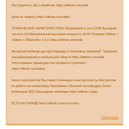
Инструменты J&J и Medtronic https://ellman.ru/needle
Цена по запросу https://ellman.ru/scalpel
ТЕХНИЧЕСКИЕ ХАРАКТЕРИСТИКИ Напряжение в сети 220В Выходная
частота 3,8 Максимальная выходная мощность 90 Вт Размеры 200мм х
160мм х 230мм Вес 4,5 кг https://ellman.ru/needle
Авторский вебинар доктора Надежды Степановны Зверевой: “Удаление
новообразований в генитальной области https://ellman.ru/needle
Неоспоримые преимущества аппарата Сургитрон”
https://ellman.ru/catalog
Анонс мероприятий Выставки Семинары и мастер-классы Инструктаж
по работе на генераторах Программы обучения на кафедрах Анонс
вебинаров 2022 Прошедшие вебинары https://ellman.ru/tips
ЕСТЬ НА СКЛАДЕ https://ellman.ru/accessories
Odpovědět