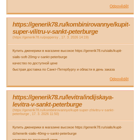
Odpovědět
https://generik78.ru/kombinirovannye/kupit-
super-vilitru-v-sankt-peterburge
(
https://generik78.ru/poppersy
,
17. 3. 2026
14:19
)
Купить дженерики в магазине высокое https://generik78.ru/sialis/kupit-
sialis-soft-20mg-v-sankt-peterburge
качество по доступной цене
быстрая доставка по Санкт-Петербургу и области в день заказа
Odpovědět
https://generik78.ru/levitra/indijskaya-
levitra-v-sankt-peterburge
(
https://generik78.ru/kombinirovannye/kupit-super-zhivitru-v-sankt-
peterburge
,
17. 3. 2026
11:50
)
Купить дженерики в магазине высокое https://generik78.ru/sialis/kupit-
dzhenerik-sialis-40mg-v-sankt-peterburge
качество по доступной цене