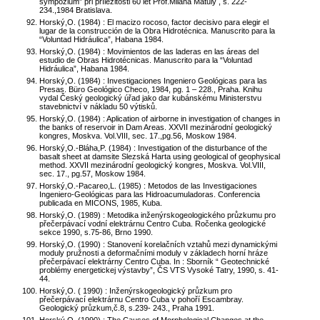
sympózium” při příležitosti 60 let Prof.Milana Matuly , s. 222-
234.,1984 Bratislava.
Horský,O. (1984) : El macizo rocoso, factor decisivo para elegir el
lugar de la construcción de la Obra Hidrotécnica. Manuscrito para la
“Voluntad Hidráulica”, Habana 1984.
Horský,O. (1984) : Movimientos de las laderas en las áreas del
estudio de Obras Hidrotécnicas. Manuscrito para la “Voluntad
Hidráulica”, Habana 1984.
Horský,O. (1984) : Investigaciones Ingeniero Geológicas para las
Presas. Büro Geológico Checo, 1984, pg. 1 – 228., Praha. Knihu
vydal Český geologický úřad jako dar kubánskému Ministerstvu
stavebnictví v nákladu 50 výtisků.
Horský,O. (1984) : Aplication of airborne in investigation of changes in
the banks of reservoir in Dam Areas. XXVII mezinárodní geologický
kongres, Moskva. Vol.VIII, sec. 17.,pg.56, Moskow 1984.
Horský,O.-Bláha,P. (1984) : Investigation of the disturbance of the
basalt sheet at damsite Slezská Harta using geological of geophysical
method. XXVII mezinárodní geologický kongres, Moskva. Vol.VIII,
sec. 17., pg.57, Moskow 1984.
Horský,O.-Pacareo,L. (1985) : Metodos de las Investigaciones
Ingeniero-Geológicas para las Hidroacumuladoras. Conferencia
publicada en MICONS, 1985, Kuba.
Horský,O. (1989) : Metodika inženýrskogeologického průzkumu pro
přečerpávací vodní elektrárnu Centro Cuba. Ročenka geologické
sekce 1990, s.75-86, Brno 1990.
Horský,O. (1990) : Stanovení korelačních vztahů mezi dynamickými
moduly pružnosti a deformačními moduly v základech horní hráze
přečerpávací elektrárny Centro Cuba. In : Sborník “ Geotechnické
problémy energetickej výstavby”, ČS VTS Vysoké Tatry, 1990, s. 41-
44.
Horský,O. ( 1990) : Inženýrskogeologický průzkum pro
přečerpávací elektrárnu Centro Cuba v pohoří Escambray.
Geologický průzkum,č.8, s.239- 243., Praha 1991.