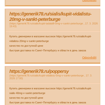
Odpovědět
https://generik78.ru/sialis/kupit-vidalistu-
20mg-v-sankt-peterburge
(
https://generik78.ru/sialis/kupit-tadalafil-5mg-v-sankt-peterburge
,
17. 3. 2026
19:43
)
Купить дженерики в магазине высокое https://generik78.ru/sialis/kupit-
vidalistu-20mg-v-sankt-peterburge
качество по доступной цене
быстрая доставка по Санкт-Петербургу и области в день заказа
Odpovědět
https://generik78.ru/poppersy
(
https://generik78.ru/sialis/kupit-vidalistu-5mg-v-sankt-peterburge
,
17. 3.
2026
17:00
)
Купить дженерики в магазине высокое https://generik78.ru/sialis/kupit-
sialis-40mg-v-sankt-peterburge
качество по доступной цене
быстрая доставка по Санкт-Петербургу и области в день заказа