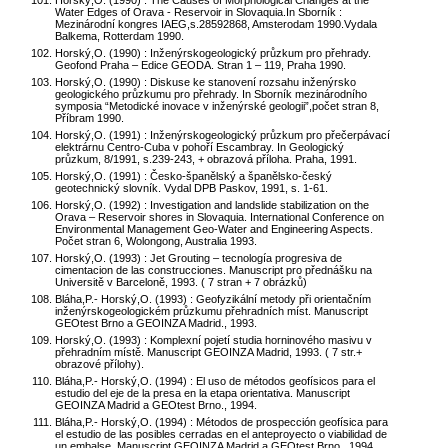
Horský,O. (1990) : The Causes of Morphological Changes at the
Water Edges of Orava - Reservoir in Slovaquia.In Sborník :
Mezinárodní kongres IAEG,s.28592868, Amsterodam 1990.Vydala
Balkema, Rotterdam 1990.
Horský,O. (1990) : Inženýrskogeologický průzkum pro přehrady.
Geofond Praha – Edice GEODA. Stran 1 – 119, Praha 1990.
Horský,O. (1990) : Diskuse ke stanovení rozsahu inženýrsko
geologického průzkumu pro přehrady. In Sborník mezinárodního
symposia “Metodické inovace v inženýrské geologii”,počet stran 8,
Příbram 1990.
Horský,O. (1991) : Inženýrskogeologický průzkum pro přečerpávací
elektrárnu Centro-Cuba v pohoří Escambray. In Geologický
průzkum, 8/1991, s.239-243, + obrazová příloha. Praha, 1991.
Horský,O. (1991) : Česko-španělský a španělsko-český
geotechnický slovník. Vydal DPB Paskov, 1991, s. 1-61.
Horský,O. (1992) : Investigation and landslide stabilization on the
Orava – Reservoir shores in Slovaquia. International Conference on
Environmental Management Geo-Water and Engineering Aspects.
Počet stran 6, Wolongong, Australia 1993.
Horský,O. (1993) : Jet Grouting – tecnología progresiva de
cimentacion de las construcciones. Manuscript pro přednášku na
Universitě v Barceloně, 1993. ( 7 stran + 7 obrázků)
Bláha,P.- Horský,O. (1993) : Geofyzikální metody při orientačním
inženýrskogeologickém průzkumu přehradních míst. Manuscript
GEOtest Brno a GEOINZA Madrid., 1993.
Horský,O. (1993) : Komplexní pojetí studia horninového masivu v
přehradním místě. Manuscript GEOINZA Madrid, 1993. ( 7 str.+
obrazové přílohy).
Bláha,P.- Horský,O. (1994) : El uso de métodos geofísicos para el
estudio del eje de la presa en la etapa orientativa. Manuscript
GEOINZA Madrid a GEOtest Brno., 1994.
Bláha,P.- Horský,O. (1994) : Métodos de prospección geofísica para
el estudio de las posibles cerradas en el anteproyecto o viabilidad de
un embalse. Manuscript GEOINZA Madrid a GEOtest Brno., 1994.