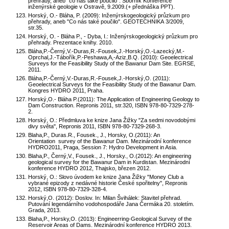
přehrady, aneb "co nás také poučilo". Sborník Konference
inženýrské geologie v Ostravě, 9.2009.(+ přednáška PPT).
Horský, O.- Bláha, P. (2009): Inženýrskogeologický průzkum pro
přehrady, aneb "Co nás také poučilo". GEOTECHNIKA 3/2009,
str.35.
Horský, O. - Bláha P., - Dyba, I.: Inženýrskogeologický průzkum pro
přehrady. Prezentace knihy. 2010.
Bláha,P.-Černý,V.-Duras,R.-Fousek,J.-Horský,O.-Lazecký,M.-
Oprchal,J.-Tábořík,P.-Peshawa,A,-Aziz,B.Q. (2010): Geoelectrical
Surveys for the Feasibility Study of the Bawanur Dam Site. EGRSE,
2011.
Bláha,P.-Černý,V.-Duras,R.-Fousek,J.-Horský,O. (2011):
Geoelectrical Surveys for the Feasibility Study of the Bawanur Dam.
Kongres HYDRO 2011, Praha.
Horský,O.- Bláha P.(2011): The Application of Engineering Geology to
Dam Construction. Repronis 2011, str.320, ISBN 978-80-7329-278-
2.
Horský, O.: Předmluva ke knize Jana Žižky "Za sedmi novodobými
divy světa", Repronis 2011, ISBN 978-80-7329-268-3.
Blaha,P., Duras.R., Fousek., J., Horsky, O.(2011): An
Orientation survey of the Bawanur Dam. Mezinárodní konference
HYDRO2011, Praga, Session 7: Hydro Development in Asia.
Blaha,P., Černý,V., Fousek., J., Horsky., O.(2012): An engineering
geological survey for the Bawanur Dam in Kurdistan. Mezinárodní
konference HYDRO 2012, Thajsko, březen 2012.
Horský, O.: Slovo úvodem ke knize Jana Žižky "Money Club a
vybrané epizody z nedávné historie České spořitelny", Repronis
2012, ISBN 978-80-7329-328-4.
Horský,O. (2012): Doslov. In: Milan Švihálek: Stavitel přehrad.
Putování legendárního vodohospodáře Jana Čermáka 20. stoletím.
Grada, 2013.
Blaha,P., Horsky,O. (2013): Engineerring-Geological Survey of the
Reservoir Areas of Dams. Mezinárodní konference HYDRO 2013.