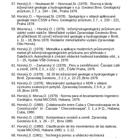
Horský,0. – Neubauer,M. – Novosad,St. (1978) : Rozvoj a úkoly
inženýrské geologie a hydrogeologie v n.p. Geotest Brno. Geologický
průzkum, č.7.,s. 194 – 196., Praha 1978.
Horský,O. – Novosad,St. (1978) : Spolupráce v oblasti aplikované
geologie mezi ČSSR a Peru. Geologický průzkum, č.7., s. 220 – 221,
Praha 1978.
Woznica,L. – Horský,O. ( 1978) : Inženýrskogeologický průzkum pro
údolní vodní nádrže. Mimořádné vydání Zpravodaje Geotestu Brno
při příležitosti 20 výročí inženýrské geologie a hydrogeologie v Brně,
s. 11 – 18, Brno 1978. Redaktor mimořádného vydání Zpravodaje
Otto Horský.
Horský,O. (1978) : Metodika a aplikace moderních průzkumných
metod při inženýrskogeologickém průzkumu pro přehradu v
Dalešicích. Autoreferát k získání vědecké hodnosti kandidáta věd., s.
1 – 25, Vydalo VŠB Ostrava, 1978.
Horský,O. – Zamarský,V. (1978) : Peru a zemětřesení. Časopis Lidé
a země, 1978, č.3., s.122 – 125., ČSAV Praha, 1978.
Horský,O. (1978) : Již 20 let inženýrské geologie a hydrogeologie v
Brně. Zpravodaj Geotestu., č.1-2.,s. 22-23.,Brno 1978.
Horský,O. (1978) : Mezinárodní spolupráce s NDR v oblasti
výzkumu svahových pohybů. Zpravodaj Geotestu, č.5-6.,s. 18-
19.,Brno 1978.
Horský,0.-Morua,O. (1979) : Norma para el levantamiento Ingeniero-
Geológico. Vydal MICONS, Habana, 1979.
Horský,O. (1980) : Colaboración entre Cuba y Checoslovaquia en la
Construcción”. In : Časopis “ Checoslovaquia”, č. 1.,s.9-11., Habana,
Cuba, 1980.
Horský,O. (1980) : Kontaminace oceánů a země. Zpravodaj
Geotestu 6-8., s. 26 – 27., Brno 1980.
Horský,O. (1980) : Clasificación de los movimientos de las laderas.
Vydal MICONS, Habana 1980, s. 1-12.
Horský,0. (1981) : Technická pomoc a vědecko-technická