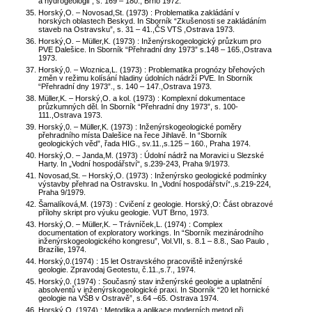
a hydrogeologii”, s. 169 – 180., Brno 1972.
Horský,O. – Novosad,St. (1973) : Problematika zakládání v
horských oblastech Beskyd. In Sborník “Zkušenosti se zakládáním
staveb na Ostravsku”, s. 31 – 41.,ČS VTS ,Ostrava 1973.
Horský,O. – Müller,K. (1973) : Inženýrskogeologický průzkum pro
PVE Dalešice. In Sborník “Přehradní dny 1973” s.148 – 165.,Ostrava
1973.
Horský,0. – Woznica,L. (1973) : Problematika prognózy břehových
změn v režimu kolísání hladiny údolních nádrží PVE. In Sborník
“Přehradní dny 1973”., s. 140 – 147.,Ostrava 1973.
Müller,K. – Horský,O. a kol. (1973) : Komplexní dokumentace
průzkumných děl. In Sborník “Přehradní dny 1973”, s. 100-
111.,Ostrava 1973.
Horský,0. – Müller,K. (1973) : Inženýrskogeologické poměry
přehradního místa Dalešice na řece Jihlavě. In “Sborník
geologických věd”, řada HIG., sv.11.,s.125 – 160., Praha 1974.
Horský,O. – Janda,M. (1973) : Údolní nádrž na Moravici u Slezské
Harty. In „Vodní hospodářství“, s.239-243, Praha 9/1973.
Novosad,St. – Horský,O. (1973) : Inženýrsko geologické podmínky
výstavby přehrad na Ostravsku. In „Vodní hospodářství“.,s.219-224,
Praha 9/1979.
Šamalíková,M. (1973) : Cvičení z geologie. Horský,O: Část obrazové
přílohy skript pro výuku geologie. VUT Brno, 1973.
Horský,O. – Müller,K. – Trávníček,L. (1974) : Complex
documentation of exploratory workings. In “Sborník mezinárodního
inženýrskogeologického kongresu”, Vol.VII, s. 8.1 – 8.8., Sao Paulo ,
Brazílie, 1974.
Horský,0.(1974) : 15 let Ostravského pracoviště inženýrské
geologie. Zpravodaj Geotestu, č.11.,s.7., 1974.
Horský,0. (1974) : Současný stav inženýrské geologie a uplatnění
absolventů v inženýrskogeologické praxi. In Sborník “20 let hornické
geologie na VŠB v Ostravě”, s.64 –65. Ostrava 1974.
Horský,O. (1974) : Metodika a aplikace moderních metod při