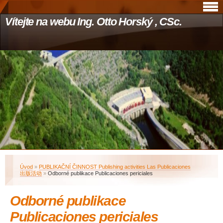
Vítejte na webu Ing. Otto Horský , CSc.
Úvod
»
PUBLIKAČNÍ ČINNOST Publishing activities Las Publicaciones
出版活动
»
Odborné publikace Publicaciones periciales
Odborné publikace
Publicaciones periciales