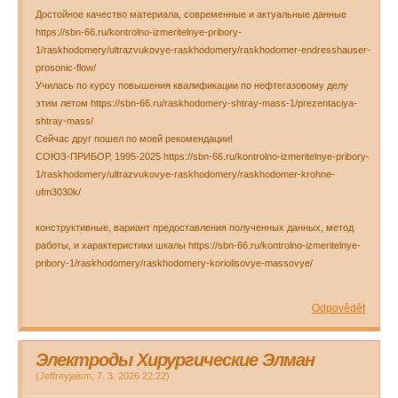
Достойное качество материала, современные и актуальные данные
https://sbn-66.ru/kontrolno-izmeritelnye-pribory-
1/raskhodomery/ultrazvukovye-raskhodomery/raskhodomer-endresshauser-
prosonic-flow/
Училась по курсу повышения квалификации по нефтегазовому делу
этим летом https://sbn-66.ru/raskhodomery-shtray-mass-1/prezentaciya-
shtray-mass/
Сейчас друг пошел по моей рекомендации!
СОЮЗ-ПРИБОР, 1995-2025 https://sbn-66.ru/kontrolno-izmeritelnye-pribory-
1/raskhodomery/ultrazvukovye-raskhodomery/raskhodomer-krohne-
ufm3030k/
конструктивные, вариант предоставления полученных данных, метод
работы, и характеристики шкалы https://sbn-66.ru/kontrolno-izmeritelnye-
pribory-1/raskhodomery/raskhodomery-koriolisovye-massovye/
Odpovědět
Электроды Хирургические Элман
(
Jeffreyjaism
,
7. 3. 2026
22:22
)