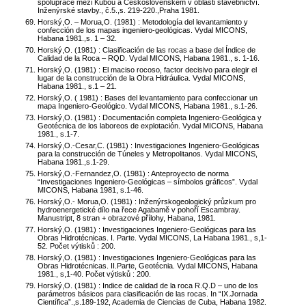
spolupráce mezi Kubou a Československem v oblasti stavebnictví.
Inženýrské stavby., č.5.,s. 219-220.,Praha 1981.
Horský,O. – Morua,O. (1981) : Metodología del levantamiento y
confección de los mapas ingeniero-geológicas. Vydal MICONS,
Habana 1981.,s. 1 – 32.
Horský,O. (1981) : Clasificación de las rocas a base del Índice de
Calidad de la Roca – RQD. Vydal MICONS, Habana 1981., s. 1-16.
Horský,O. (1981) : El maciso rocoso, factor decisivo para elegir el
lugar de la construcción de la Obra Hidráulica. Vydal MICONS,
Habana 1981., s.1 – 21.
Horský,O. ( 1981) : Bases del levantamiento para confeccionar un
mapa Ingeniero-Geológico. Vydal MICONS, Habana 1981., s.1-26.
Horský,O. (1981) : Documentación completa Ingeniero-Geológica y
Geotécnica de los laboreos de explotación. Vydal MICONS, Habana
1981., s.1-7.
Horský,O.-Cesar,C. (1981) : Investigaciones Ingeniero-Geológicas
para la construcción de Túneles y Metropolitanos. Vydal MICONS,
Habana 1981.,s.1-29.
Horský,O.-Fernandez,O. (1981) : Anteproyecto de norma
“Investigaciones Ingeniero-Geológicas – símbolos gráficos”. Vydal
MICONS, Habana 1981, s.1-46.
Horský,O.- Morua,O. (1981) : Inženýrskogeologický průzkum pro
hydroenergetické dílo na řece Agabamě v pohoří Escambray.
Manustript, 8 stran + obrazové přílohy, Habana, 1981.
Horský,O. (1981) : Investigaciones Ingeniero-Geológicas para las
Obras Hidrotécnicas. I. Parte. Vydal MICONS, La Habana 1981., s,1-
52. Počet výtisků : 200.
Horský,O. (1981) : Investigaciones Ingeniero-Geológicas para las
Obras Hidrotécnicas. II.Parte, Geotécnia. Vydal MICONS, Habana
1981., s,1-40. Počet výtisků : 200.
Horský,O. (1981) : Indice de calidad de la roca R.Q.D – uno de los
parámetros básicos para clasificación de las rocas. In “IX.Jornada
Científica”.,s.189-192, Academia de Ciencias de Cuba, Habana 1982.