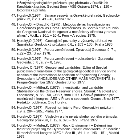
inženýrskogeologickém průzkumu pro přehradu v Dalešicích.
Kandidátská práce, Geotest Brno - VŠB Ostrava 1974, s. 120 +
fotografická příloha.
Horský,0.(1974) : Sanace sesuvů na Oravské přehradě. Geologický
průzkum, č.2.,s. 43 – 45, Praha 1975.
Horský,O. – Drozd,K. (1975) : Metodos de las Investigaciones
Geotécnicas para las Obras Hidrotécnicas. In Sborník “3ra Reunión
del Congreso Nacional de Ingeniería mecánica y eléctrica y ramas
afines” , Vol.II., s.10.1 – 10.4., Peru – Arequipa, 1975.
Horský,O.(1976) : Geologické poznatky z výstavby přehrad ve
Španělsku. Geologický průzkum, č.6., s.183 – 185., Praha 1976.
Horský,0.(1976) : Peru a zemětřesení. Zpravodaj Geotestu, č. 7 .,
s.22 – 23., Brno, 1976.
Horský,0.(1976) : Peru a zemětřesení – pokračování. Zpravodaj
Geotestu, č. 8 , s. 7 – 8, 1976.
Horský, O.(1977): Geotest and Landslides. Editor of Special
publication of year-book of the geological-geodetical service on the
ocasion of the International Association of Engineering Geology
Symposium, LANDSLIDES AND OTHER MASS MOVEMENTS, in
Prague-September 1977, Geotest Brno, 1977.
Horský,O. – Müller,K. (1977) : Investigation and Landslide
Stabilization on the Orava Reservoir shores. Sborník “ Geotest and
Landslides”, s. 35 – 50, CSSR, Brno 1977. Účelová publikace pro
mezinárodní kongres IAEG v Praze o sesuvech. Geotest Brno 1977.
Redaktor publikace: Otto Horský.
Horský,O.(1977) : Rozvoj hornictví v Peru. Geologický průzkum,
č.9.,s. 284 – 285., Praha 1977.
Horský,O.(1977) : Výsledky a cíle peruánského ropného průmyslu.
Geologický průzkum, č. 12, s. 376 – 377., Praha 1977.
Horský,O. – Múller,K. (1977) : Rock Environment – Determining
factor for projecting the Hydrotecnic Construction works. In Sborník “
III.mezinárodní kongres IAEG “, Sec III., Vol. I., s. 143 – 151., Madrid
1978.