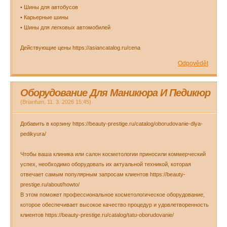
• Шины для автобусов
• Карьерные шины
• Шины для легковых автомобилей
Действующие цены https://asiancatalog.ru/cena
Odpovědět
Оборудование Для Маникюра И Педикюр
(
Brianfum
,
11. 3. 2026
15:45
)
Добавить в корзину https://beauty-prestige.ru/catalog/oborudovanie-dlya-
pedikyura/
Чтобы ваша клиника или салон косметологии приносили коммерческий
успех, необходимо оборудовать их актуальной техникой, которая
отвечает самым популярным запросам клиентов https://beauty-
prestige.ru/about/howto/
В этом поможет профессиональное косметологическое оборудование,
которое обеспечивает высокое качество процедур и удовлетворенность
клиентов https://beauty-prestige.ru/catalog/tatu-oborudovanie/