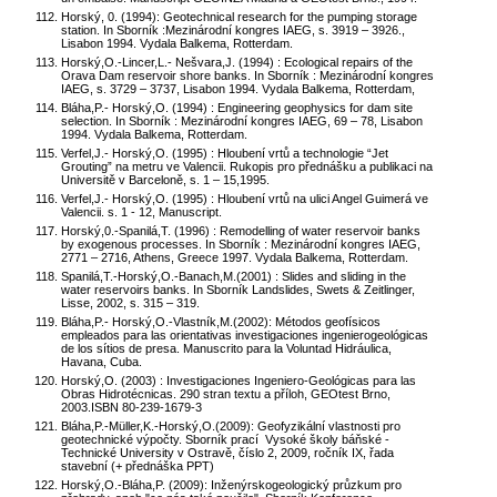
Horský, 0. (1994): Geotechnical research for the pumping storage
station. In Sborník :Mezinárodní kongres IAEG, s. 3919 – 3926.,
Lisabon 1994. Vydala Balkema, Rotterdam.
Horský,O.-Lincer,L.- Nešvara,J. (1994) : Ecological repairs of the
Orava Dam reservoir shore banks. In Sborník : Mezinárodní kongres
IAEG, s. 3729 – 3737, Lisabon 1994. Vydala Balkema, Rotterdam,
Bláha,P.- Horský,O. (1994) : Engineering geophysics for dam site
selection. In Sborník : Mezinárodní kongres IAEG, 69 – 78, Lisabon
1994. Vydala Balkema, Rotterdam.
Verfel,J.- Horský,O. (1995) : Hloubení vrtů a technologie “Jet
Grouting” na metru ve Valencii. Rukopis pro přednášku a publikaci na
Universitě v Barceloně, s. 1 – 15,1995.
Verfel,J.- Horský,O. (1995) : Hloubení vrtů na ulici Angel Guimerá ve
Valencii. s. 1 - 12, Manuscript.
Horský,0.-Spanilá,T. (1996) : Remodelling of water reservoir banks
by exogenous processes. In Sborník : Mezinárodní kongres IAEG,
2771 – 2716, Athens, Greece 1997. Vydala Balkema, Rotterdam.
Spanilá,T.-Horský,O.-Banach,M.(2001) : Slides and sliding in the
water reservoirs banks. In Sborník Landslides, Swets & Zeitlinger,
Lisse, 2002, s. 315 – 319.
Bláha,P.- Horský,O.-Vlastník,M.(2002): Métodos geofísicos
empleados para las orientativas investigaciones ingenierogeológicas
de los sítios de presa. Manuscrito para la Voluntad Hidráulica,
Havana, Cuba.
Horský,O. (2003) : Investigaciones Ingeniero-Geológicas para las
Obras Hidrotécnicas. 290 stran textu a příloh, GEOtest Brno,
2003.ISBN 80-239-1679-3
Bláha,P.-Müller,K.-Horský,O.(2009): Geofyzikální vlastnosti pro
geotechnické výpočty. Sborník prací Vysoké školy báňské -
Technické University v Ostravě, číslo 2, 2009, ročník IX, řada
stavební (+ přednáška PPT)
Horský,O.-Bláha,P. (2009): Inženýrskogeologický průzkum pro