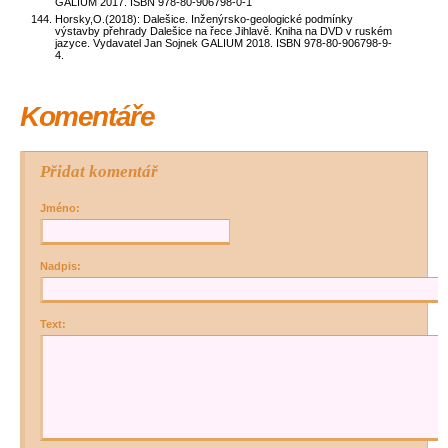
GALIUM 2017. ISBN 978-80-906798-0-1
Horsky,O.(2018): Dalešice. Inženýrsko-geologické podmínky
výstavby přehrady Dalešice na řece Jihlavě. Kniha na DVD v ruském
jazyce. Vydavatel Jan Sojnek GALIUM 2018. ISBN 978-80-906798-9-
4.
Komentáře
Přidat komentář
Jméno:
Nadpis:
Text: