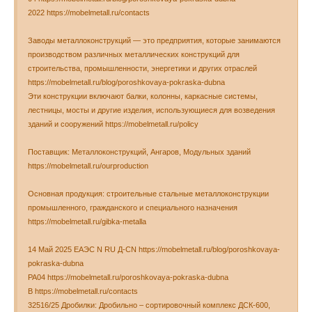
2022 https://mobelmetall.ru/contacts
Заводы металлоконструкций — это предприятия, которые занимаются
производством различных металлических конструкций для
строительства, промышленности, энергетики и других отраслей
https://mobelmetall.ru/blog/poroshkovaya-pokraska-dubna
Эти конструкции включают балки, колонны, каркасные системы,
лестницы, мосты и другие изделия, использующиеся для возведения
зданий и сооружений https://mobelmetall.ru/policy
Поставщик: Металлоконструкций, Ангаров, Модульных зданий
https://mobelmetall.ru/ourproduction
Основная продукция: строительные стальные металлоконструкции
промышленного, гражданского и специального назначения
https://mobelmetall.ru/gibka-metalla
14 Май 2025 ЕАЭС N RU Д-CN https://mobelmetall.ru/blog/poroshkovaya-
pokraska-dubna
РА04 https://mobelmetall.ru/poroshkovaya-pokraska-dubna
В https://mobelmetall.ru/contacts
32516/25 Дробилки: Дробильно – сортировочный комплекс ДСК-600,