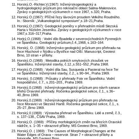
Horský,O.-Richter,V.(1967): Inženýrskogeologický a
hydrogeologický průzkum pro rekreační oblast Satina-Malenovice.
Zprávy o geologických výzkumech v roce 1967, s.320, Praha.
Horský.O.(1967): Příčné řezy lávovým proudem Velkého Roudného.
In.: Sborník: „Vulkanologické symposium“,s.18–21,Praha.
Horský,O.(1967): Geologické poměry v přehradním místě Slezská
Harta v Nízkém Jeseníku. Zprávy o geologických výzkumech v roce
1967,s.316–317,Praha.
Horký,O.(1968) : Vodní dílo Boadella v severovýchodních Pyrenejích
ve Španělsku. Geologický průzkum,č.4.,1968, s.163–164.
Horský, O. (1968): Inženýrsko-geologický průzkum pro přehradu na
řece Hluchové v Nýdku u Bystřice nad Olší. Manuscript, Geotest
Brno, 10 stran + přílohy.
Horský,O.(1968) : Metodika polních smykových zkoušek ve
Španělsku. Inženýrské stavby, č.12.,s.551–552.,Praha 1968.
Horský,O.(1968) : Vodní díla Sau, Susqueda a Pasteral na řece Ter
ve Španělsku. Inženýrské stavby, č.2., s.90–94., Praha 1969.
Horský, 0.(1968) : Průsaky z přehrady Foix ve Španělsku. Vodní
hospodářství, č.7., s.201–203., Praha 1969.
Horský,0.(1968) : Inženýrskogeologický průzkum pro návrh sanace
břehů Oravské přehrady. Ročenka geologické sekce, č.1., s.36–
40.,Brno 1969.
Horský,0.(1969) : Inženýrskogeologický průzkum pro přehradu na
řece Moravici ve Slezské Hartě. Ročenka geologické sekce, č.1., s.
25–27.,Brno 1969.
Horský,0.)1969) : Výstavba přehrad ve Španělsku. Lidé a země, č.3.,
s. 137–138., ČSAV Praha, 1969.
Horský,O. (1969) : Příčiny morfologických změn na březích Oravské
nádrže, s. 1–35 + obrazové přílohy. MS Geotest Brno, 1969.
Horský,O. ( 1969) : The Causes of Morphological Changes at the
Water Edges of Orava – reservoir. Stran 7 + obrazové přílohy a
fotografie. MS Geotest Brno