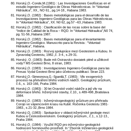
Horský,O.-Conde,M.(1981) : Las Investigaciones Geofísicas en el
estudio Ingeniero-Geológico de Obras Hidrotécnicas. In “Voluntad
Hidráulica”, XX., NO 61., pg.14-18., Habana 1983.
Horský,O. (1982) : Bases metodológicas para el desarrollo de las
Investigaciones Ingeniero-Geológicas para las Obras Hidrotécnicas.
In “Voluntad Hidráulica”, XX. N0 62, pg.57 –63.,Habana 1983.
Horský,O. (1982) : Clasificación de las rocas sobre la base del
“Indice de Calidad de la Roca – RQD. In “Voluntad Hidraulica”,N0 74,
pg. 51-56.,Habana 1987.
Horský,O. (1982) : Bases metodológicas para el levantamiento
Ingeniero-Geológico. Manuscrito para la Revista : “Voluntad
Hidráulica”, Habana.
Horský,O. (1983) : Rozvoj spolupráce mezi Geotestem a Kubou. In
Zpravodaj Geotestu, 1982.,č. 3-4., s.29-31.
Horský, O. (1983): Bude mít Ostravsko dostatek pitné a užitkové
vody? MS Geotest Brno, 8 stran, 1983.
Horský,O. (1983) : Investigaciones Ingeniero-Geológicas para las
Presas Vydal Geotest Brno jako účelovou publikaci. Stran 223.
Horský,O.-Simeonova,G.-Spanilá,T. (1983) : Vliv exogenních
procesů na přetváření břehů vodních nádrží. Geologický průzkum,
č.6., s. 163-166, Praha 1984.
Horský,O. (1983) : 30 let Oravské vodní nádrže a její vliv na
deformace břehů. Inženýrské stavby, č.10., s.489-498.,Bratislava
1984.
Horský,O. (1983) : Inženýrskogeologický průzkum pro přehradu
Corojo ve vápencovém krasu na Kubě. Ročenka Geotestu 1981-
1983., s.21-32.,Brno 1984.
Horský,O. (1983) : Spolupráce v oblasti inženýrské geologie mezi
Kubou a Československem. Geologický průzkum., č.1., s.12-13.,
Praha 1984.
Horský,O. (1984) : Využití RQD pro inženýrsko-geologické
hodnocení horninového prostředí. In “Zborník Inžiniersko-geologické