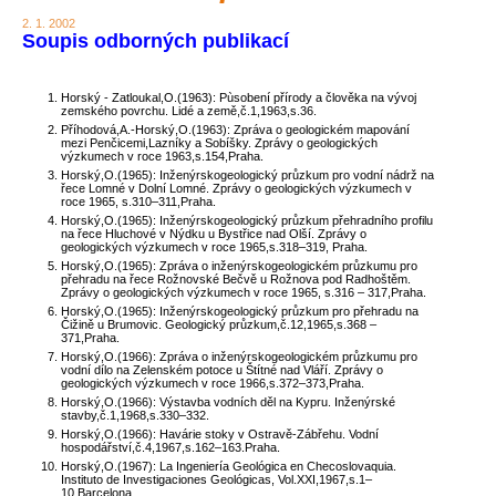
2. 1. 2002
Soupis odborných publikací
Horský - Zatloukal,O.(1963): Pùsobení přírody a člověka na vývoj
zemského povrchu. Lidé a země,č.1,1963,s.36.
Příhodová,A.-Horský,O.(1963): Zpráva o geologickém mapování
mezi Penčicemi,Lazníky a Sobíšky. Zprávy o geologických
výzkumech v roce 1963,s.154,Praha.
Horský,O.(1965): Inženýrskogeologický průzkum pro vodní nádrž na
řece Lomné v Dolní Lomné. Zprávy o geologických výzkumech v
roce 1965, s.310–311,Praha.
Horský,O.(1965): Inženýrskogeologický průzkum přehradního profilu
na řece Hluchové v Nýdku u Bystřice nad Olší. Zprávy o
geologických výzkumech v roce 1965,s.318–319, Praha.
Horský,O.(1965): Zpráva o inženýrskogeologickém průzkumu pro
přehradu na řece Rožnovské Bečvě u Rožnova pod Radhoštěm.
Zprávy o geologických výzkumech v roce 1965, s.316 – 317,Praha.
Horský,O.(1965): Inženýrskogeologický průzkum pro přehradu na
Čižině u Brumovic. Geologický průzkum,č.12,1965,s.368 –
371,Praha.
Horský,O.(1966): Zpráva o inženýrskogeologickém průzkumu pro
vodní dílo na Zelenském potoce u Štítné nad Vláří. Zprávy o
geologických výzkumech v roce 1966,s.372–373,Praha.
Horský,O.(1966): Výstavba vodních děl na Kypru. Inženýrské
stavby,č.1,1968,s.330–332.
Horský,O.(1966): Havárie stoky v Ostravě-Zábřehu. Vodní
hospodářství,č.4,1967,s.162–163.Praha.
Horský,O.(1967): La Ingeniería Geológica en Checoslovaquia.
Instituto de Investigaciones Geológicas, Vol.XXI,1967,s.1–
10,Barcelona.