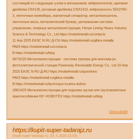
состоящий из следующих узлов и механизмов: вибропитатели, щековая
дробилка C6X145, роторная дробилка CI5X1415, виброгрохоты S5X2760-
3, ленточные конвейеры, магнитный сепаратор, металлоискатель,
ленточные весы, металлический бункер, центральная система
управления, опорные металлоконструкции, Henan Liming Heavy Industry
Science & Technology Co., Ltd https://mobelmetall.ru/contacts
11 Апр 2025 ЕАЭС N RU Д-CN https://mobelmetall.ru/gibka-metalla
РА03 https://mobelmetall.ru/contacts
В https://mobelmetall.ru/blog
56732/25 Металлоконструкции - система трекера для монтажа pv
фотоэлектрической станции Powerway Renewable Energy Co., Ltd 10 Апр
2025 ЕАЭС N RU Д-RU https://mobelmetall.ru/questions
РА03 https://mobelmetall.ru/gibka-metalla
В https://mobelmetall.ru/lazernaya-svarka-dubna
29814/25 Металлоконструкции для подъема грузов или грузозахватные
приспособления ЮГ-НОВОТЕХ https://mobelmetall.ru/blog
Odpovědět
https://kupit-super-tadarajz.ru
(
kupit-super-tadarajz.ru
,
10. 3. 2026
22:03
)