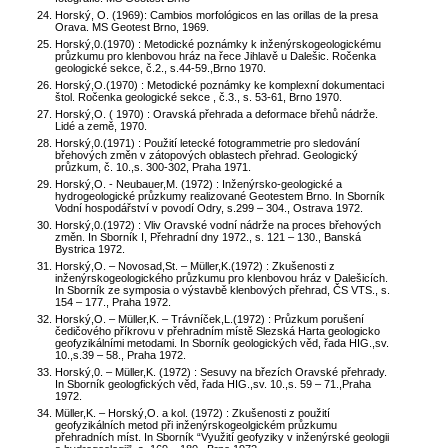
Horský, O. (1969): Cambios morfológicos en las orillas de la presa
Orava. MS Geotest Brno, 1969.
Horský,0.(1970) : Metodické poznámky k inženýrskogeologickému
průzkumu pro klenbovou hráz na řece Jihlavě u Dalešic. Ročenka
geologické sekce, č.2., s.44-59.,Brno 1970.
Horský,O.(1970) : Metodické poznámky ke komplexní dokumentaci
štol. Ročenka geologické sekce , č.3., s. 53-61, Brno 1970.
Horský,O. ( 1970) : Oravská přehrada a deformace břehů nádrže.
Lidé a země, 1970.
Horský,0.(1971) : Použití letecké fotogrammetrie pro sledování
břehových změn v zátopových oblastech přehrad. Geologický
průzkum, č. 10.,s. 300-302, Praha 1971.
Horský,O. - Neubauer,M. (1972) : Inženýrsko-geologické a
hydrogeologické průzkumy realizované Geotestem Brno. In Sborník
Vodní hospodářství v povodí Odry, s.299 – 304., Ostrava 1972.
Horský,0.(1972) : Vliv Oravské vodní nádrže na proces břehových
změn. In Sborník I, Přehradní dny 1972., s. 121 – 130., Banská
Bystrica 1972.
Horský,O. – Novosad,St. – Müller,K.(1972) : Zkušenosti z
inženýrskogeologického průzkumu pro klenbovou hráz v Dalešicích.
In Sborník ze symposia o výstavbě klenbových přehrad, ČS VTS., s.
154 – 177., Praha 1972.
Horský,O. – Müller,K. – Trávníček,L.(1972) : Průzkum porušení
čedičového příkrovu v přehradním místě Slezská Harta geologicko
geofyzikálními metodami. In Sborník geologických věd, řada HIG.,sv.
10.,s.39 – 58., Praha 1972.
Horský,0. – Müller,K. (1972) : Sesuvy na březích Oravské přehrady.
In Sborník geologfických věd, řada HIG.,sv. 10.,s. 59 – 71.,Praha
1972.
Müller,K. – Horský,O. a kol. (1972) : Zkušenosti z použití
geofyzikálních metod při inženýrskogeolgickém průzkumu
přehradních míst. In Sborník “Využití geofyziky v inženýrské geologii