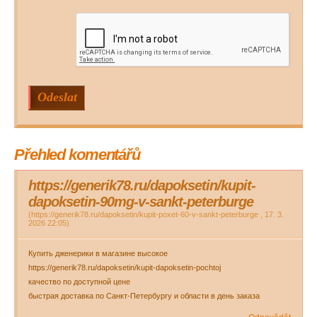
Přehled komentářů
https://generik78.ru/dapoksetin/kupit-
dapoksetin-90mg-v-sankt-peterburge
(
https://generik78.ru/dapoksetin/kupit-poxet-60-v-sankt-peterburge
,
17. 3.
2026
22:05
)
Купить дженерики в магазине высокое
https://generik78.ru/dapoksetin/kupit-dapoksetin-pochtoj
качество по доступной цене
быстрая доставка по Санкт-Петербургу и области в день заказа