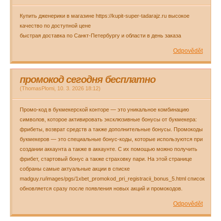
Купить дженерики в магазине https://kupit-super-tadarajz.ru высокое
качество по доступной цене
быстрая доставка по Санкт-Петербургу и области в день заказа
Odpovědět
промокод сегодня бесплатно
(
ThomasPlomi
,
10. 3. 2026
18:12
)
Промо-код в букмекерской конторе — это уникальное комбинацию
символов, которое активировать эксклюзивные бонусы от букмекера:
фрибеты, возврат средств а также дополнительные бонусы. Промокоды
букмекеров — это специальные бонус-коды, которые используются при
создании аккаунта а также в аккаунте. С их помощью можно получить
фрибет, стартовый бонус а также страховку пари. На этой странице
собраны самые актуальные акции в списке
madguy.ru/images/pgs/1xbet_promokod_pri_registracii_bonus_5.html список
обновляется сразу после появления новых акций и промокодов.
Odpovědět