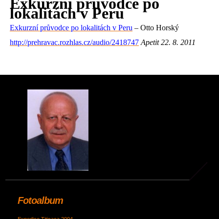
Exkurzní průvodce po
lokalitách v Peru
Exkurzní průvodce po lokalitách v Peru
– Otto Horský
http://prehravac.rozhlas.cz/audio/2418747
Apetit 22. 8. 2011
Fotoalbum