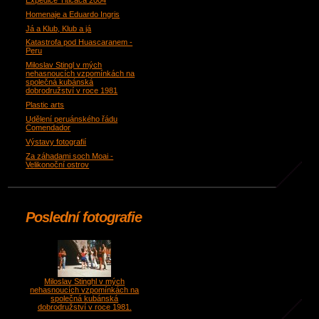
Expedice Titicaca 2004
Homenaje a Eduardo Ingris
Já a Klub, Klub a já
Katastrofa pod Huascaranem -
Peru
Miloslav Stingl v mých
nehasnoucích vzpomínkách na
společná kubánská
dobrodružství v roce 1981
Plastic arts
Udělení peruánského řádu
Comendador
Výstavy fotografií
Za záhadami soch Moai -
Velikonoční ostrov
Poslední fotografie
Miloslav Stinghl v mých
nehasnoucích vzpomínkách na
společná kubánská
dobrodružství v roce 1981.