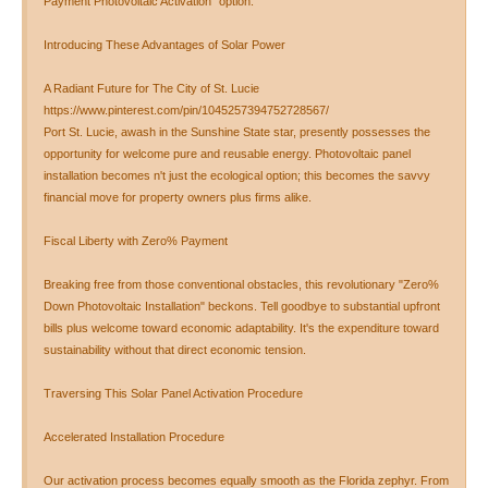
Payment Photovoltaic Activation" option.
Introducing These Advantages of Solar Power
A Radiant Future for The City of St. Lucie
https://www.pinterest.com/pin/1045257394752728567/
Port St. Lucie, awash in the Sunshine State star, presently possesses the
opportunity for welcome pure and reusable energy. Photovoltaic panel
installation becomes n't just the ecological option; this becomes the savvy
financial move for property owners plus firms alike.
Fiscal Liberty with Zero% Payment
Breaking free from those conventional obstacles, this revolutionary "Zero%
Down Photovoltaic Installation" beckons. Tell goodbye to substantial upfront
bills plus welcome toward economic adaptability. It's the expenditure toward
sustainability without that direct economic tension.
Traversing This Solar Panel Activation Procedure
Accelerated Installation Procedure
Our activation process becomes equally smooth as the Florida zephyr. From