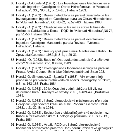
Horský,O.-Conde,M.(1981) : Las Investigaciones Geofísicas en el
estudio Ingeniero-Geológico de Obras Hidrotécnicas. In “Voluntad
Hidráulica”, XX., NO 61., pg.14-18., Habana 1983.
Horský,O. (1982) : Bases metodológicas para el desarrollo de las
Investigaciones Ingeniero-Geológicas para las Obras Hidrotécnicas.
In “Voluntad Hidráulica”, XX. N0 62, pg.57 –63.,Habana 1983.
Horský,O. (1982) : Clasificación de las rocas sobre la base del
“Indice de Calidad de la Roca – RQD. In “Voluntad Hidraulica”,N0 74,
pg. 51-56.,Habana 1987.
Horský,O. (1982) : Bases metodológicas para el levantamiento
Ingeniero-Geológico. Manuscrito para la Revista : “Voluntad
Hidráulica”, Habana.
Horský,O. (1983) : Rozvoj spolupráce mezi Geotestem a Kubou. In
Zpravodaj Geotestu, 1982.,č. 3-4., s.29-31.
Horský, O. (1983): Bude mít Ostravsko dostatek pitné a užitkové
vody? MS Geotest Brno, 8 stran, 1983.
Horský,O. (1983) : Investigaciones Ingeniero-Geológicas para las
Presas Vydal Geotest Brno jako účelovou publikaci. Stran 223.
Horský,O.-Simeonova,G.-Spanilá,T. (1983) : Vliv exogenních
procesů na přetváření břehů vodních nádrží. Geologický průzkum,
č.6., s. 163-166, Praha 1984.
Horský,O. (1983) : 30 let Oravské vodní nádrže a její vliv na
deformace břehů. Inženýrské stavby, č.10., s.489-498.,Bratislava
1984.
Horský,O. (1983) : Inženýrskogeologický průzkum pro přehradu
Corojo ve vápencovém krasu na Kubě. Ročenka Geotestu 1981-
1983., s.21-32.,Brno 1984.
Horský,O. (1983) : Spolupráce v oblasti inženýrské geologie mezi
Kubou a Československem. Geologický průzkum., č.1., s.12-13.,
Praha 1984.
Horský,O. (1984) : Využití RQD pro inženýrsko-geologické
hodnocení horninového prostředí. In “Zborník Inžiniersko-geologické