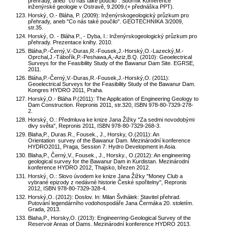
přehrady, aneb "co nás také poučilo". Sborník Konference
inženýrské geologie v Ostravě, 9.2009.(+ přednáška PPT).
Horský, O.- Bláha, P. (2009): Inženýrskogeologický průzkum pro
přehrady, aneb "Co nás také poučilo". GEOTECHNIKA 3/2009,
str.35.
Horský, O. - Bláha P., - Dyba, I.: Inženýrskogeologický průzkum pro
přehrady. Prezentace knihy. 2010.
Bláha,P.-Černý,V.-Duras,R.-Fousek,J.-Horský,O.-Lazecký,M.-
Oprchal,J.-Tábořík,P.-Peshawa,A,-Aziz,B.Q. (2010): Geoelectrical
Surveys for the Feasibility Study of the Bawanur Dam Site. EGRSE,
2011.
Bláha,P.-Černý,V.-Duras,R.-Fousek,J.-Horský,O. (2011):
Geoelectrical Surveys for the Feasibility Study of the Bawanur Dam.
Kongres HYDRO 2011, Praha.
Horský,O.- Bláha P.(2011): The Application of Engineering Geology to
Dam Construction. Repronis 2011, str.320, ISBN 978-80-7329-278-
2.
Horský, O.: Předmluva ke knize Jana Žižky "Za sedmi novodobými
divy světa", Repronis 2011, ISBN 978-80-7329-268-3.
Blaha,P., Duras.R., Fousek., J., Horsky, O.(2011): An
Orientation survey of the Bawanur Dam. Mezinárodní konference
HYDRO2011, Praga, Session 7: Hydro Development in Asia.
Blaha,P., Černý,V., Fousek., J., Horsky., O.(2012): An engineering
geological survey for the Bawanur Dam in Kurdistan. Mezinárodní
konference HYDRO 2012, Thajsko, březen 2012.
Horský, O.: Slovo úvodem ke knize Jana Žižky "Money Club a
vybrané epizody z nedávné historie České spořitelny", Repronis
2012, ISBN 978-80-7329-328-4.
Horský,O. (2012): Doslov. In: Milan Švihálek: Stavitel přehrad.
Putování legendárního vodohospodáře Jana Čermáka 20. stoletím.
Grada, 2013.
Blaha,P., Horsky,O. (2013): Engineerring-Geological Survey of the
Reservoir Areas of Dams. Mezinárodní konference HYDRO 2013.