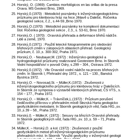
Horský, O. (1969): Cambios morfológicos en las orillas de la presa
Orava. MS Geotest Brno, 1969.
Horský,0.(1970) : Metodické poznámky k inženýrskogeologickému
průzkumu pro klenbovou hráz na řece Jihlavě u Dalešic. Ročenka
geologické sekce, č.2., s.44-59.,Brno 1970.
Horský,O.(1970) : Metodické poznámky ke komplexní dokumentaci
štol. Ročenka geologické sekce , č.3., s. 53-61, Brno 1970.
Horský,O. ( 1970) : Oravská přehrada a deformace břehů nádrže.
Lidé a země, 1970.
Horský,0.(1971) : Použití letecké fotogrammetrie pro sledování
břehových změn v zátopových oblastech přehrad. Geologický
průzkum, č. 10.,s. 300-302, Praha 1971.
Horský,O. - Neubauer,M. (1972) : Inženýrsko-geologické a
hydrogeologické průzkumy realizované Geotestem Brno. In Sborník
Vodní hospodářství v povodí Odry, s.299 – 304., Ostrava 1972.
Horský,0.(1972) : Vliv Oravské vodní nádrže na proces břehových
změn. In Sborník I, Přehradní dny 1972., s. 121 – 130., Banská
Bystrica 1972.
Horský,O. – Novosad,St. – Müller,K.(1972) : Zkušenosti z
inženýrskogeologického průzkumu pro klenbovou hráz v Dalešicích.
In Sborník ze symposia o výstavbě klenbových přehrad, ČS VTS., s.
154 – 177., Praha 1972.
Horský,O. – Müller,K. – Trávníček,L.(1972) : Průzkum porušení
čedičového příkrovu v přehradním místě Slezská Harta geologicko
geofyzikálními metodami. In Sborník geologických věd, řada HIG.,sv.
10.,s.39 – 58., Praha 1972.
Horský,0. – Müller,K. (1972) : Sesuvy na březích Oravské přehrady.
In Sborník geologfických věd, řada HIG.,sv. 10.,s. 59 – 71.,Praha
1972.
Müller,K. – Horský,O. a kol. (1972) : Zkušenosti z použití
geofyzikálních metod při inženýrskogeolgickém průzkumu
přehradních míst. In Sborník “Využití geofyziky v inženýrské geologii