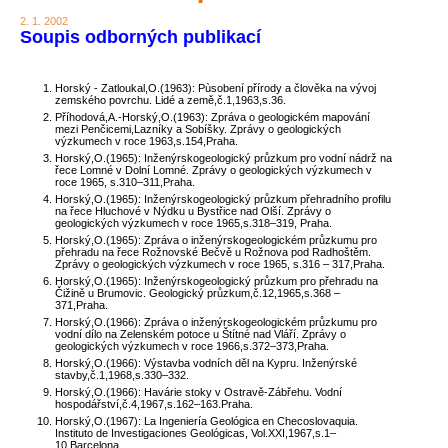
2. 1. 2002
Soupis odborných publikací
Horský - Zatloukal,O.(1963): Pùsobení přírody a člověka na vývoj
zemského povrchu. Lidé a země,č.1,1963,s.36.
Příhodová,A.-Horský,O.(1963): Zpráva o geologickém mapování
mezi Penčicemi,Lazníky a Sobíšky. Zprávy o geologických
výzkumech v roce 1963,s.154,Praha.
Horský,O.(1965): Inženýrskogeologický průzkum pro vodní nádrž na
řece Lomné v Dolní Lomné. Zprávy o geologických výzkumech v
roce 1965, s.310–311,Praha.
Horský,O.(1965): Inženýrskogeologický průzkum přehradního profilu
na řece Hluchové v Nýdku u Bystřice nad Olší. Zprávy o
geologických výzkumech v roce 1965,s.318–319, Praha.
Horský,O.(1965): Zpráva o inženýrskogeologickém průzkumu pro
přehradu na řece Rožnovské Bečvě u Rožnova pod Radhoštěm.
Zprávy o geologických výzkumech v roce 1965, s.316 – 317,Praha.
Horský,O.(1965): Inženýrskogeologický průzkum pro přehradu na
Čižině u Brumovic. Geologický průzkum,č.12,1965,s.368 –
371,Praha.
Horský,O.(1966): Zpráva o inženýrskogeologickém průzkumu pro
vodní dílo na Zelenském potoce u Štítné nad Vláří. Zprávy o
geologických výzkumech v roce 1966,s.372–373,Praha.
Horský,O.(1966): Výstavba vodních děl na Kypru. Inženýrské
stavby,č.1,1968,s.330–332.
Horský,O.(1966): Havárie stoky v Ostravě-Zábřehu. Vodní
hospodářství,č.4,1967,s.162–163.Praha.
Horský,O.(1967): La Ingeniería Geológica en Checoslovaquia.
Instituto de Investigaciones Geológicas, Vol.XXI,1967,s.1–
10,Barcelona.