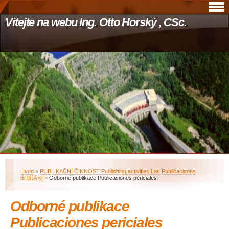
Vítejte na webu Ing. Otto Horský , CSc.
Úvod
»
PUBLIKAČNÍ ČINNOST Publishing activities Las Publicaciones
出版活动
»
Odborné publikace Publicaciones periciales
Odborné publikace
Publicaciones periciales