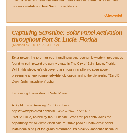
Join this solar shift and welcome that more luminous future via photovoltaic
module installation in Port Saint. Lucie, Florida.
Odpovědět
Capturing Sunshine: Solar Panel Activation
throughout Port St. Lucie, Florida
(
MichaelLex
,
18. 12. 2023
19:02
)
Solar power, the torch for eco-friendliness plus economic wisdom, possesses
found its path toward the sunny vistas in The City of Saint. Lucie, Florida.
Within this piece, let's discover that smooth transition to solar power,
presenting an environmentally-friendly option having the pioneering "Zero%
Down Solar Installation" option.
Introducing These Pros of Solar Power
A Bright Future Awaiting Port Saint. Lucie
https://www.pinterest.com/pin/1045257394752728567/
Port St. Lucie, bathed by that Sunshine State star, presently owns the
opportunity for welcome clean plus reusable power. Photovoltaic panel
installation is n't just the green preference; it's a savvy economic action for