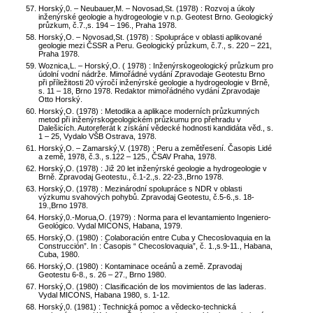
Horský,0. – Neubauer,M. – Novosad,St. (1978) : Rozvoj a úkoly
inženýrské geologie a hydrogeologie v n.p. Geotest Brno. Geologický
průzkum, č.7.,s. 194 – 196., Praha 1978.
Horský,O. – Novosad,St. (1978) : Spolupráce v oblasti aplikované
geologie mezi ČSSR a Peru. Geologický průzkum, č.7., s. 220 – 221,
Praha 1978.
Woznica,L. – Horský,O. ( 1978) : Inženýrskogeologický průzkum pro
údolní vodní nádrže. Mimořádné vydání Zpravodaje Geotestu Brno
při příležitosti 20 výročí inženýrské geologie a hydrogeologie v Brně,
s. 11 – 18, Brno 1978. Redaktor mimořádného vydání Zpravodaje
Otto Horský.
Horský,O. (1978) : Metodika a aplikace moderních průzkumných
metod při inženýrskogeologickém průzkumu pro přehradu v
Dalešicích. Autoreferát k získání vědecké hodnosti kandidáta věd., s.
1 – 25, Vydalo VŠB Ostrava, 1978.
Horský,O. – Zamarský,V. (1978) : Peru a zemětřesení. Časopis Lidé
a země, 1978, č.3., s.122 – 125., ČSAV Praha, 1978.
Horský,O. (1978) : Již 20 let inženýrské geologie a hydrogeologie v
Brně. Zpravodaj Geotestu., č.1-2.,s. 22-23.,Brno 1978.
Horský,O. (1978) : Mezinárodní spolupráce s NDR v oblasti
výzkumu svahových pohybů. Zpravodaj Geotestu, č.5-6.,s. 18-
19.,Brno 1978.
Horský,0.-Morua,O. (1979) : Norma para el levantamiento Ingeniero-
Geológico. Vydal MICONS, Habana, 1979.
Horský,O. (1980) : Colaboración entre Cuba y Checoslovaquia en la
Construcción”. In : Časopis “ Checoslovaquia”, č. 1.,s.9-11., Habana,
Cuba, 1980.
Horský,O. (1980) : Kontaminace oceánů a země. Zpravodaj
Geotestu 6-8., s. 26 – 27., Brno 1980.
Horský,O. (1980) : Clasificación de los movimientos de las laderas.
Vydal MICONS, Habana 1980, s. 1-12.
Horský,0. (1981) : Technická pomoc a vědecko-technická