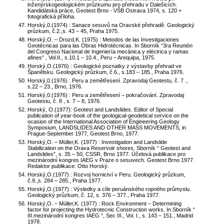
inženýrskogeologickém průzkumu pro přehradu v Dalešicích.
Kandidátská práce, Geotest Brno - VŠB Ostrava 1974, s. 120 +
fotografická příloha.
Horský,0.(1974) : Sanace sesuvů na Oravské přehradě. Geologický
průzkum, č.2.,s. 43 – 45, Praha 1975.
Horský,O. – Drozd,K. (1975) : Metodos de las Investigaciones
Geotécnicas para las Obras Hidrotécnicas. In Sborník “3ra Reunión
del Congreso Nacional de Ingeniería mecánica y eléctrica y ramas
afines” , Vol.II., s.10.1 – 10.4., Peru – Arequipa, 1975.
Horský,O.(1976) : Geologické poznatky z výstavby přehrad ve
Španělsku. Geologický průzkum, č.6., s.183 – 185., Praha 1976.
Horský,0.(1976) : Peru a zemětřesení. Zpravodaj Geotestu, č. 7 .,
s.22 – 23., Brno, 1976.
Horský,0.(1976) : Peru a zemětřesení – pokračování. Zpravodaj
Geotestu, č. 8 , s. 7 – 8, 1976.
Horský, O.(1977): Geotest and Landslides. Editor of Special
publication of year-book of the geological-geodetical service on the
ocasion of the International Association of Engineering Geology
Symposium, LANDSLIDES AND OTHER MASS MOVEMENTS, in
Prague-September 1977, Geotest Brno, 1977.
Horský,O. – Müller,K. (1977) : Investigation and Landslide
Stabilization on the Orava Reservoir shores. Sborník “ Geotest and
Landslides”, s. 35 – 50, CSSR, Brno 1977. Účelová publikace pro
mezinárodní kongres IAEG v Praze o sesuvech. Geotest Brno 1977.
Redaktor publikace: Otto Horský.
Horský,O.(1977) : Rozvoj hornictví v Peru. Geologický průzkum,
č.9.,s. 284 – 285., Praha 1977.
Horský,O.(1977) : Výsledky a cíle peruánského ropného průmyslu.
Geologický průzkum, č. 12, s. 376 – 377., Praha 1977.
Horský,O. – Múller,K. (1977) : Rock Environment – Determining
factor for projecting the Hydrotecnic Construction works. In Sborník “
III.mezinárodní kongres IAEG “, Sec III., Vol. I., s. 143 – 151., Madrid
1978.