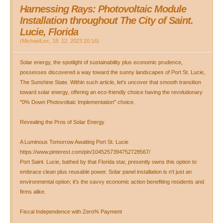
Harnessing Rays: Photovoltaic Module
Installation throughout The City of Saint.
Lucie, Florida
(
MichaelLex
,
18. 12. 2023
20:16
)
Solar energy, the spotlight of sustainability plus economic prudence,
possesses discovered a way toward the sunny landscapes of Port St. Lucie,
The Sunshine State. Within such article, let's uncover that smooth transition
toward solar energy, offering an eco-friendly choice having the revolutionary
"0% Down Photovoltaic Implementation" choice.
Revealing the Pros of Solar Energy
A Luminous Tomorrow Awaiting Port St. Lucie
https://www.pinterest.com/pin/1045257394752728567/
Port Saint. Lucie, bathed by that Florida star, presently owns this option to
embrace clean plus reusable power. Solar panel installation is n't just an
environmental option; it's the savvy economic action benefiting residents and
firms alike.
Fiscal Independence with Zero% Payment