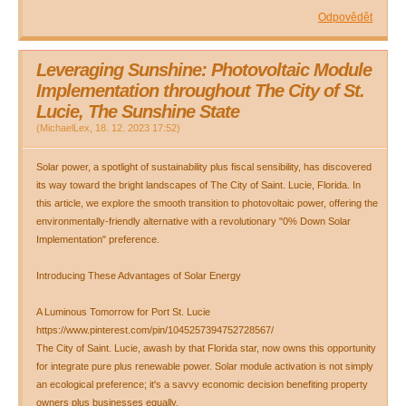
Odpovědět
Leveraging Sunshine: Photovoltaic Module
Implementation throughout The City of St.
Lucie, The Sunshine State
(
MichaelLex
,
18. 12. 2023
17:52
)
Solar power, a spotlight of sustainability plus fiscal sensibility, has discovered
its way toward the bright landscapes of The City of Saint. Lucie, Florida. In
this article, we explore the smooth transition to photovoltaic power, offering the
environmentally-friendly alternative with a revolutionary "0% Down Solar
Implementation" preference.
Introducing These Advantages of Solar Energy
A Luminous Tomorrow for Port St. Lucie
https://www.pinterest.com/pin/1045257394752728567/
The City of Saint. Lucie, awash by that Florida star, now owns this opportunity
for integrate pure plus renewable power. Solar module activation is not simply
an ecological preference; it's a savvy economic decision benefiting property
owners plus businesses equally.