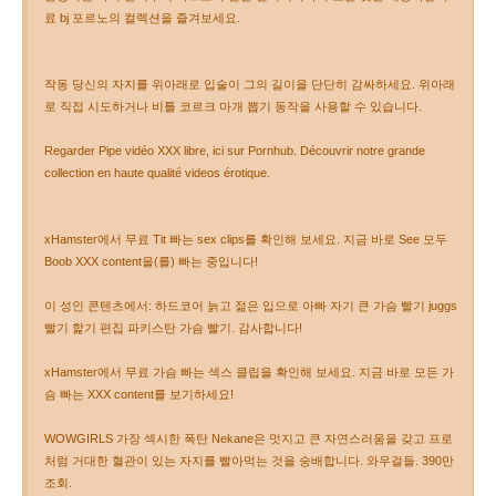
료 bj 포르노의 컬렉션을 즐겨보세요.
작동 당신의 자지를 위아래로 입술이 그의 길이을 단단히 감싸하세요. 위아래
로 직접 시도하거나 비틀 코르크 마개 뽑기 동작을 사용할 수 있습니다.
Regarder Pipe vidéo XXX libre, ici sur Pornhub. Découvrir notre grande
collection en haute qualité videos érotique.
xHamster에서 무료 Tit 빠는 sex clips를 확인해 보세요. 지금 바로 See 모두
Boob XXX content을(를) 빠는 중입니다!
이 성인 콘텐츠에서: 하드코어 늙고 젊은 입으로 아빠 자기 큰 가슴 빨기 juggs
빨기 핥기 편집 파키스탄 가슴 빨기. 감사합니다!
xHamster에서 무료 가슴 빠는 섹스 클립을 확인해 보세요. 지금 바로 모든 가
슴 빠는 XXX content를 보기하세요!
WOWGIRLS 가장 섹시한 폭탄 Nekane은 멋지고 큰 자연스러움을 갖고 프로
처럼 거대한 혈관이 있는 자지를 빨아먹는 것을 숭배합니다. 와우걸들. 390만
조회.