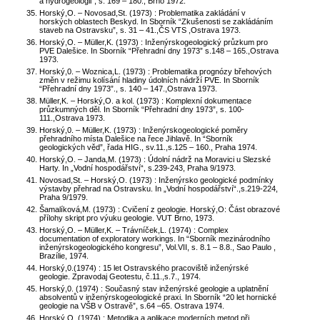
a hydrogeologii”, s. 169 – 180., Brno 1972.
Horský,O. – Novosad,St. (1973) : Problematika zakládání v
horských oblastech Beskyd. In Sborník “Zkušenosti se zakládáním
staveb na Ostravsku”, s. 31 – 41.,ČS VTS ,Ostrava 1973.
Horský,O. – Müller,K. (1973) : Inženýrskogeologický průzkum pro
PVE Dalešice. In Sborník “Přehradní dny 1973” s.148 – 165.,Ostrava
1973.
Horský,0. – Woznica,L. (1973) : Problematika prognózy břehových
změn v režimu kolísání hladiny údolních nádrží PVE. In Sborník
“Přehradní dny 1973”., s. 140 – 147.,Ostrava 1973.
Müller,K. – Horský,O. a kol. (1973) : Komplexní dokumentace
průzkumných děl. In Sborník “Přehradní dny 1973”, s. 100-
111.,Ostrava 1973.
Horský,0. – Müller,K. (1973) : Inženýrskogeologické poměry
přehradního místa Dalešice na řece Jihlavě. In “Sborník
geologických věd”, řada HIG., sv.11.,s.125 – 160., Praha 1974.
Horský,O. – Janda,M. (1973) : Údolní nádrž na Moravici u Slezské
Harty. In „Vodní hospodářství“, s.239-243, Praha 9/1973.
Novosad,St. – Horský,O. (1973) : Inženýrsko geologické podmínky
výstavby přehrad na Ostravsku. In „Vodní hospodářství“.,s.219-224,
Praha 9/1979.
Šamalíková,M. (1973) : Cvičení z geologie. Horský,O: Část obrazové
přílohy skript pro výuku geologie. VUT Brno, 1973.
Horský,O. – Müller,K. – Trávníček,L. (1974) : Complex
documentation of exploratory workings. In “Sborník mezinárodního
inženýrskogeologického kongresu”, Vol.VII, s. 8.1 – 8.8., Sao Paulo ,
Brazílie, 1974.
Horský,0.(1974) : 15 let Ostravského pracoviště inženýrské
geologie. Zpravodaj Geotestu, č.11.,s.7., 1974.
Horský,0. (1974) : Současný stav inženýrské geologie a uplatnění
absolventů v inženýrskogeologické praxi. In Sborník “20 let hornické
geologie na VŠB v Ostravě”, s.64 –65. Ostrava 1974.
Horský,O. (1974) : Metodika a aplikace moderních metod při