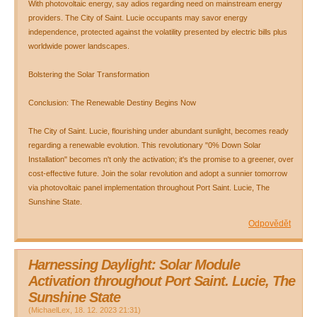
With photovoltaic energy, say adios regarding need on mainstream energy
providers. The City of Saint. Lucie occupants may savor energy
independence, protected against the volatility presented by electric bills plus
worldwide power landscapes.
Bolstering the Solar Transformation
Conclusion: The Renewable Destiny Begins Now
The City of Saint. Lucie, flourishing under abundant sunlight, becomes ready
regarding a renewable evolution. This revolutionary "0% Down Solar
Installation" becomes n't only the activation; it's the promise to a greener, over
cost-effective future. Join the solar revolution and adopt a sunnier tomorrow
via photovoltaic panel implementation throughout Port Saint. Lucie, The
Sunshine State.
Odpovědět
Harnessing Daylight: Solar Module
Activation throughout Port Saint. Lucie, The
Sunshine State
(
MichaelLex
,
18. 12. 2023
21:31
)