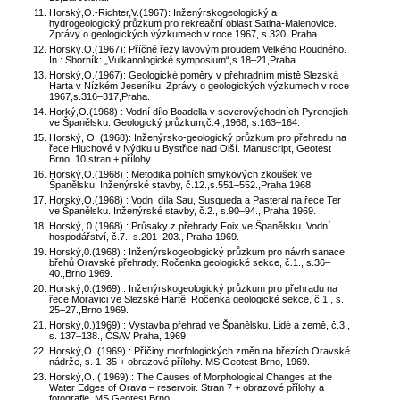
Horský,O.-Richter,V.(1967): Inženýrskogeologický a
hydrogeologický průzkum pro rekreační oblast Satina-Malenovice.
Zprávy o geologických výzkumech v roce 1967, s.320, Praha.
Horský.O.(1967): Příčné řezy lávovým proudem Velkého Roudného.
In.: Sborník: „Vulkanologické symposium“,s.18–21,Praha.
Horský,O.(1967): Geologické poměry v přehradním místě Slezská
Harta v Nízkém Jeseníku. Zprávy o geologických výzkumech v roce
1967,s.316–317,Praha.
Horký,O.(1968) : Vodní dílo Boadella v severovýchodních Pyrenejích
ve Španělsku. Geologický průzkum,č.4.,1968, s.163–164.
Horský, O. (1968): Inženýrsko-geologický průzkum pro přehradu na
řece Hluchové v Nýdku u Bystřice nad Olší. Manuscript, Geotest
Brno, 10 stran + přílohy.
Horský,O.(1968) : Metodika polních smykových zkoušek ve
Španělsku. Inženýrské stavby, č.12.,s.551–552.,Praha 1968.
Horský,O.(1968) : Vodní díla Sau, Susqueda a Pasteral na řece Ter
ve Španělsku. Inženýrské stavby, č.2., s.90–94., Praha 1969.
Horský, 0.(1968) : Průsaky z přehrady Foix ve Španělsku. Vodní
hospodářství, č.7., s.201–203., Praha 1969.
Horský,0.(1968) : Inženýrskogeologický průzkum pro návrh sanace
břehů Oravské přehrady. Ročenka geologické sekce, č.1., s.36–
40.,Brno 1969.
Horský,0.(1969) : Inženýrskogeologický průzkum pro přehradu na
řece Moravici ve Slezské Hartě. Ročenka geologické sekce, č.1., s.
25–27.,Brno 1969.
Horský,0.)1969) : Výstavba přehrad ve Španělsku. Lidé a země, č.3.,
s. 137–138., ČSAV Praha, 1969.
Horský,O. (1969) : Příčiny morfologických změn na březích Oravské
nádrže, s. 1–35 + obrazové přílohy. MS Geotest Brno, 1969.
Horský,O. ( 1969) : The Causes of Morphological Changes at the
Water Edges of Orava – reservoir. Stran 7 + obrazové přílohy a
fotografie. MS Geotest Brno