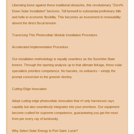
Liberating loose against those traditional obstacles, this revolutionary "Zero%
Down Solar Installation" beckons. Tell farewell to substantial preliminary bills
and hello to economic flexibility. This becomes an investment in renewability
absent the direct fiscal tension.
Traversing This Photovoltaic Module Installation Procedure
Accelerated Implementation Procedure
Our installation methodology is equally seamless as the Sunshine State
breeze. Through the opening analysis up to that ultimate linkage, these solar
specialists prioritize competence. No hassles, no setbacks – simply the
prompt conversion to the greener destiny.
Cutting-Edge Innovation
Adopt cutting-edge photovoltaic innovation that n't only harnesses rays
capably but also seamlessly integrates into your premises. Our equipment
become crafted for supreme competence, guaranteeing you get the most
from per every ray of luminosity.
Why Select Solar Energy in Port Saint. Lucie?