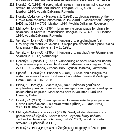
Horský, 0. (1994): Geotechnical research for the pumping storage
station. In Sborník :Mezinárodní kongres IAEG, s. 3919 – 3926.,
Lisabon 1994. Vydala Balkema, Rotterdam.
Horský,O.-Lincer,L.- Nešvara,J. (1994) : Ecological repairs of the
Orava Dam reservoir shore banks. In Sborník : Mezinárodní kongres
IAEG, s. 3729 – 3737, Lisabon 1994. Vydala Balkema, Rotterdam,
Bláha,P.- Horský,O. (1994) : Engineering geophysics for dam site
selection. In Sborník : Mezinárodní kongres IAEG, 69 – 78, Lisabon
1994. Vydala Balkema, Rotterdam.
Verfel,J.- Horský,O. (1995) : Hloubení vrtů a technologie “Jet
Grouting” na metru ve Valencii. Rukopis pro přednášku a publikaci na
Universitě v Barceloně, s. 1 – 15,1995.
Verfel,J.- Horský,O. (1995) : Hloubení vrtů na ulici Angel Guimerá ve
Valencii. s. 1 - 12, Manuscript.
Horský,0.-Spanilá,T. (1996) : Remodelling of water reservoir banks
by exogenous processes. In Sborník : Mezinárodní kongres IAEG,
2771 – 2716, Athens, Greece 1997. Vydala Balkema, Rotterdam.
Spanilá,T.-Horský,O.-Banach,M.(2001) : Slides and sliding in the
water reservoirs banks. In Sborník Landslides, Swets & Zeitlinger,
Lisse, 2002, s. 315 – 319.
Bláha,P.- Horský,O.-Vlastník,M.(2002): Métodos geofísicos
empleados para las orientativas investigaciones ingenierogeológicas
de los sítios de presa. Manuscrito para la Voluntad Hidráulica,
Havana, Cuba.
Horský,O. (2003) : Investigaciones Ingeniero-Geológicas para las
Obras Hidrotécnicas. 290 stran textu a příloh, GEOtest Brno,
2003.ISBN 80-239-1679-3
Bláha,P.-Müller,K.-Horský,O.(2009): Geofyzikální vlastnosti pro
geotechnické výpočty. Sborník prací Vysoké školy báňské -
Technické University v Ostravě, číslo 2, 2009, ročník IX, řada
stavební (+ přednáška PPT)
Horský,O.-Bláha,P. (2009): Inženýrskogeologický průzkum pro