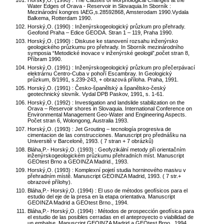
Horský,O. (1990) : The Causes of Morphological Changes at the
Water Edges of Orava - Reservoir in Slovaquia.In Sborník :
Mezinárodní kongres IAEG,s.28592868, Amsterodam 1990.Vydala
Balkema, Rotterdam 1990.
Horský,O. (1990) : Inženýrskogeologický průzkum pro přehrady.
Geofond Praha – Edice GEODA. Stran 1 – 119, Praha 1990.
Horský,O. (1990) : Diskuse ke stanovení rozsahu inženýrsko
geologického průzkumu pro přehrady. In Sborník mezinárodního
symposia “Metodické inovace v inženýrské geologii”,počet stran 8,
Příbram 1990.
Horský,O. (1991) : Inženýrskogeologický průzkum pro přečerpávací
elektrárnu Centro-Cuba v pohoří Escambray. In Geologický
průzkum, 8/1991, s.239-243, + obrazová příloha. Praha, 1991.
Horský,O. (1991) : Česko-španělský a španělsko-český
geotechnický slovník. Vydal DPB Paskov, 1991, s. 1-61.
Horský,O. (1992) : Investigation and landslide stabilization on the
Orava – Reservoir shores in Slovaquia. International Conference on
Environmental Management Geo-Water and Engineering Aspects.
Počet stran 6, Wolongong, Australia 1993.
Horský,O. (1993) : Jet Grouting – tecnología progresiva de
cimentacion de las construcciones. Manuscript pro přednášku na
Universitě v Barceloně, 1993. ( 7 stran + 7 obrázků)
Bláha,P.- Horský,O. (1993) : Geofyzikální metody při orientačním
inženýrskogeologickém průzkumu přehradních míst. Manuscript
GEOtest Brno a GEOINZA Madrid., 1993.
Horský,O. (1993) : Komplexní pojetí studia horninového masivu v
přehradním místě. Manuscript GEOINZA Madrid, 1993. ( 7 str.+
obrazové přílohy).
Bláha,P.- Horský,O. (1994) : El uso de métodos geofísicos para el
estudio del eje de la presa en la etapa orientativa. Manuscript
GEOINZA Madrid a GEOtest Brno., 1994.
Bláha,P.- Horský,O. (1994) : Métodos de prospección geofísica para
el estudio de las posibles cerradas en el anteproyecto o viabilidad de
un embalse. Manuscript GEOINZA Madrid a GEOtest Brno., 1994.