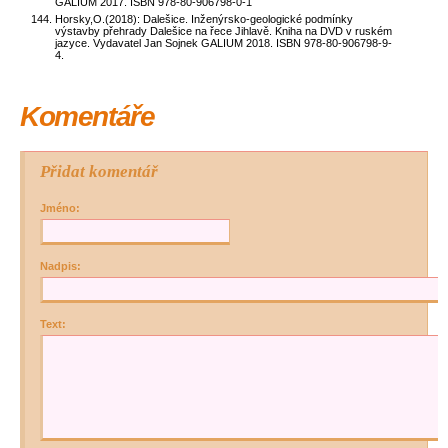
GALIUM 2017. ISBN 978-80-906798-0-1
Horsky,O.(2018): Dalešice. Inženýrsko-geologické podmínky
výstavby přehrady Dalešice na řece Jihlavě. Kniha na DVD v ruském
jazyce. Vydavatel Jan Sojnek GALIUM 2018. ISBN 978-80-906798-9-
4.
Komentáře
Přidat komentář
Jméno:
Nadpis:
Text: