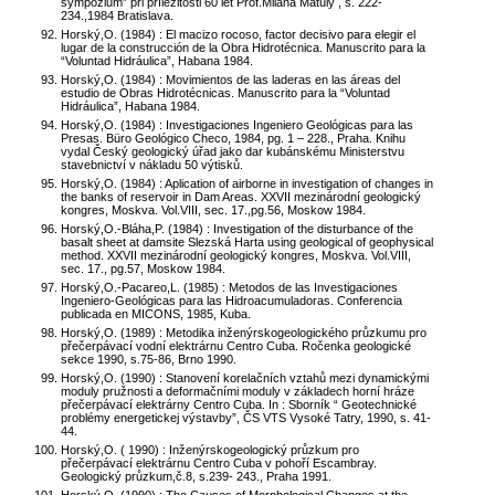
sympózium” při příležitosti 60 let Prof.Milana Matuly , s. 222-
234.,1984 Bratislava.
Horský,O. (1984) : El macizo rocoso, factor decisivo para elegir el
lugar de la construcción de la Obra Hidrotécnica. Manuscrito para la
“Voluntad Hidráulica”, Habana 1984.
Horský,O. (1984) : Movimientos de las laderas en las áreas del
estudio de Obras Hidrotécnicas. Manuscrito para la “Voluntad
Hidráulica”, Habana 1984.
Horský,O. (1984) : Investigaciones Ingeniero Geológicas para las
Presas. Büro Geológico Checo, 1984, pg. 1 – 228., Praha. Knihu
vydal Český geologický úřad jako dar kubánskému Ministerstvu
stavebnictví v nákladu 50 výtisků.
Horský,O. (1984) : Aplication of airborne in investigation of changes in
the banks of reservoir in Dam Areas. XXVII mezinárodní geologický
kongres, Moskva. Vol.VIII, sec. 17.,pg.56, Moskow 1984.
Horský,O.-Bláha,P. (1984) : Investigation of the disturbance of the
basalt sheet at damsite Slezská Harta using geological of geophysical
method. XXVII mezinárodní geologický kongres, Moskva. Vol.VIII,
sec. 17., pg.57, Moskow 1984.
Horský,O.-Pacareo,L. (1985) : Metodos de las Investigaciones
Ingeniero-Geológicas para las Hidroacumuladoras. Conferencia
publicada en MICONS, 1985, Kuba.
Horský,O. (1989) : Metodika inženýrskogeologického průzkumu pro
přečerpávací vodní elektrárnu Centro Cuba. Ročenka geologické
sekce 1990, s.75-86, Brno 1990.
Horský,O. (1990) : Stanovení korelačních vztahů mezi dynamickými
moduly pružnosti a deformačními moduly v základech horní hráze
přečerpávací elektrárny Centro Cuba. In : Sborník “ Geotechnické
problémy energetickej výstavby”, ČS VTS Vysoké Tatry, 1990, s. 41-
44.
Horský,O. ( 1990) : Inženýrskogeologický průzkum pro
přečerpávací elektrárnu Centro Cuba v pohoří Escambray.
Geologický průzkum,č.8, s.239- 243., Praha 1991.