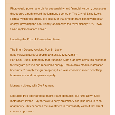
Photovoltaic power, a torch for sustainability and financial wisdom, possesses
discovered a path toward the luminous scenes of The City of Saint. Lucie,
Florida. Within this article, let's discover that smooth transition toward solar
energy, providing the eco-friendly choice with the revolutionary "0% Down
Solar Implementation" choice.
Unveiling the Pros of Photovoltaic Power
The Bright Destiny Awaiting Port St. Lucie
https://www.pinterest.com/pin/1045257394752728567/
Port Saint. Lucie, bathed by that Sunshine State star, now owns this prospect
for integrate pristine and renewable energy. Photovoltaic module installation
becomes n't simply the green option; it's a wise economic move benefiting
homeowners and companies equally.
Monetary Liberty with 0% Payment
Liberating free against those mainstream obstacles, our "0% Down Solar
Installation" invites. Say farewell to hefty preliminary bills plus hello to fiscal
adaptability. This becomes the investment in renewability without that direct
economic pressure.