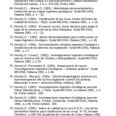
spolupráce mezi Kubou a Československem v oblasti stavebnictví.
Inženýrské stavby., č.5.,s. 219-220.,Praha 1981.
Horský,O. – Morua,O. (1981) : Metodología del levantamiento y
confección de los mapas ingeniero-geológicas. Vydal MICONS,
Habana 1981.,s. 1 – 32.
Horský,O. (1981) : Clasificación de las rocas a base del Índice de
Calidad de la Roca – RQD. Vydal MICONS, Habana 1981., s. 1-16.
Horský,O. (1981) : El maciso rocoso, factor decisivo para elegir el
lugar de la construcción de la Obra Hidráulica. Vydal MICONS,
Habana 1981., s.1 – 21.
Horský,O. ( 1981) : Bases del levantamiento para confeccionar un
mapa Ingeniero-Geológico. Vydal MICONS, Habana 1981., s.1-26.
Horský,O. (1981) : Documentación completa Ingeniero-Geológica y
Geotécnica de los laboreos de explotación. Vydal MICONS, Habana
1981., s.1-7.
Horský,O.-Cesar,C. (1981) : Investigaciones Ingeniero-Geológicas
para la construcción de Túneles y Metropolitanos. Vydal MICONS,
Habana 1981.,s.1-29.
Horský,O.-Fernandez,O. (1981) : Anteproyecto de norma
“Investigaciones Ingeniero-Geológicas – símbolos gráficos”. Vydal
MICONS, Habana 1981, s.1-46.
Horský,O.- Morua,O. (1981) : Inženýrskogeologický průzkum pro
hydroenergetické dílo na řece Agabamě v pohoří Escambray.
Manustript, 8 stran + obrazové přílohy, Habana, 1981.
Horský,O. (1981) : Investigaciones Ingeniero-Geológicas para las
Obras Hidrotécnicas. I. Parte. Vydal MICONS, La Habana 1981., s,1-
52. Počet výtisků : 200.
Horský,O. (1981) : Investigaciones Ingeniero-Geológicas para las
Obras Hidrotécnicas. II.Parte, Geotécnia. Vydal MICONS, Habana
1981., s,1-40. Počet výtisků : 200.
Horský,O. (1981) : Indice de calidad de la roca R.Q.D – uno de los
parámetros básicos para clasificación de las rocas. In “IX.Jornada
Científica”.,s.189-192, Academia de Ciencias de Cuba, Habana 1982.