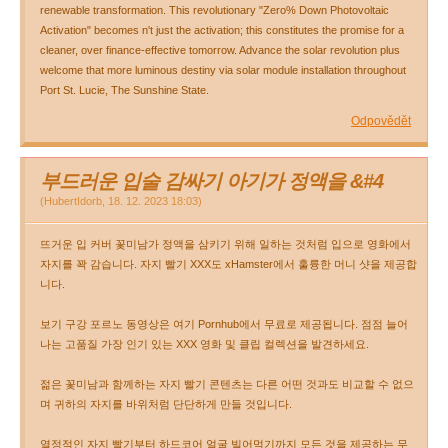
renewable transformation. This revolutionary "Zero% Down Photovoltaic
Activation" becomes n't just the activation; this constitutes the promise for a
cleaner, over finance-effective tomorrow. Advance the solar revolution plus
welcome that more luminous destiny via solar module installation throughout
Port St. Lucie, The Sunshine State.
Odpovědět
부드러운 입술 감싸기 아기가 정액을 &#4
(
HubertIdorb
,
18. 12. 2023
18:03
)
뜨거운 입 커버 꽃미남가 정액을 삼키기 위해 일하는 것처럼 입으로 영화에서
자지를 꽉 감습니다. 자지 빨기 XXX도 xHamster에서 훌륭한 머니 샷을 제공합
니다.
보기 구강 포르노 동영상은 여기 Pornhub에서 무료로 제공됩니다. 점점 늘어
나는 고품질 가장 인기 있는 XXX 영화 및 클립 컬렉션을 발견하세요.
젊은 꽃미남과 함께하는 자지 빨기 콘텐츠는 다른 어떤 것과도 비교할 수 없으
며 귀하의 자지를 바위처럼 단단하게 만들 것입니다.
열정적인 자지 빨기부터 하드코어 얼굴 빌어먹기까지 모든 것을 제공하는 무