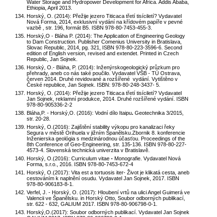
Water Storage and Hydropower Development for Africa. Addis Ababa,
Ethiopia, April 2013.
Horský, O. (2014): Přežije jezero Titicaca třetí tisíciletí? Vydavatel
Nová Forma, 2014, exklusivní vydání na křídovém papíře v pevné
vazbě , str. 196, formát B5. ISBN 978-80-7453-455-3.
Horský,O - Bláha P. (2014): The Application of Engineering Geology
to Dam Construction. Publisher Comenius University in Bratislava,
Slovac Republic, 2014, pg. 321, ISBN 978-80-223-3596-6. Second
edition of English version, revised and extendet. Printed in Czech
Republic, Jan Sojnek.
Horský, O.- Bláha, P. (2014): Inženýrskogeologický průzkum pro
přehrady, aneb co nás také poučilo. Vydavatel VŠB - TÚ Ostrava,
červen 2014. Druhé revidované a rozšířené vydání. Vytištěno v
České republice, Jan Sojnek. ISBN: 978-80-248-3437- 5.
Horský, O. (2014): Přežije jezero Titicaca třetí tisíciletí?
Vydavatel
Jan Sojnek, reklamní produkce, 2014. Druhé rozšířené vydání. ISBN
978-80-905336-2-2
Bláha,P. - Horský,O. (2016): Vodní dílo Itaipu
.
Geotechnika 3/2015,
str. 20-28.
Horský, O.(2016):
Zajištění stability výkopu pro kanalizaci řeky
Segura v městě Orihuela v jižním Španělsku.Zbornik 8. konferencie
Inženierska geológia s medzinárodnou účasťou. Proceedings of the
8th Conference of Geo-Engineering, str. 135-136. ISBN 978-80-227-
4573-4. Slovenská technická univerzita v Bratislavě.
Horský, O.(2016):
Curriculum vitae
-
Monografie.
Vydavatel Nová
Forma, s.r.o., 2016. ISBN 978-80-7453-672-4
Horský, O.(2017): Vita est a tortuosis iter- Život je klikatá cesta, aneb
cestováním k naplnění osudu. Vydavatel Jan Sojnek, 2017. ISBN
978-80-906183-8-1.
Verfel, J. - Horský, O. (2017): Hloubení vrtů na ulici Angel Guimerá ve
Valencii ve Španělsku. in Horský Otto, Soubor odborných publikací,
str. 622 - 632, GALIUM 2017. ISBN 978-80-906798-0-1.
Horský,O.(2017): Soubor odborných publikací. Vydavatel Jan Sojnek