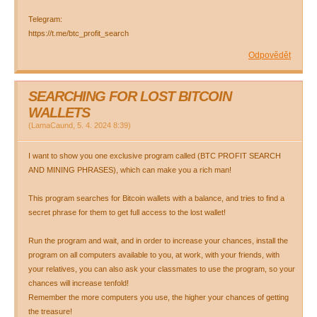
Telegram:
https://t.me/btc_profit_search
Odpovědět
SEARCHING FOR LOST BITCOIN
WALLETS
(
LamaCaund
,
5. 4. 2024
8:39
)
I want to show you one exclusive program called (BTC PROFIT SEARCH
AND MINING PHRASES), which can make you a rich man!
This program searches for Bitcoin wallets with a balance, and tries to find a
secret phrase for them to get full access to the lost wallet!
Run the program and wait, and in order to increase your chances, install the
program on all computers available to you, at work, with your friends, with
your relatives, you can also ask your classmates to use the program, so your
chances will increase tenfold!
Remember the more computers you use, the higher your chances of getting
the treasure!