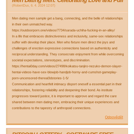
Men Dating Men: Celebrating Love and Pull
(
RobertDus
,
6. 4. 2024
12:07
)
Men dating men sample get a bang, connecting, and the belle of relationships
in their own unmatched way.
https://outdoorporn.one/videos/7734/sarada-uchiha-fucking-in-an-alley/
In a life that embraces distinctiveness and inclusivity, same-sex relationships
suffer with develop their place. Men who fixture men direct the joys and
challenges of erection expressive connections based on authenticity and
reciprocal understanding. They consecrate enjoyment from while overcoming
societal expectations, stereotypes, and discrimination.
https://hentai0day.com/videos/27498/koikatsu-tanjiro-nezuko-demon-slayer-
hentai-videos-have-sex-blowjob-handjob-horny-and-cumshot-gameplay-
porn-uncensored-thereal3dstories-1-5/
Communication and heartfelt intimacy disport oneself a essential part in their
relationships, fostering reliability and deepening their bond. As institute
progresses toward justice, it is important to approve and regard the care
shared between men dating men, embracing their unique experiences and
contributions to the tapestry of anthropoid connections.
Odpovědět