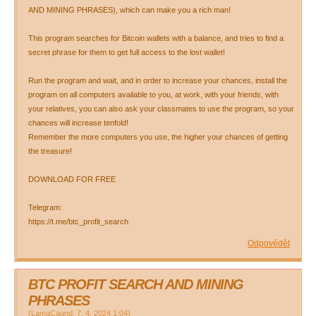
AND MINING PHRASES), which can make you a rich man!
This program searches for Bitcoin wallets with a balance, and tries to find a
secret phrase for them to get full access to the lost wallet!
Run the program and wait, and in order to increase your chances, install the
program on all computers available to you, at work, with your friends, with
your relatives, you can also ask your classmates to use the program, so your
chances will increase tenfold!
Remember the more computers you use, the higher your chances of getting
the treasure!
DOWNLOAD FOR FREE
Telegram:
https://t.me/btc_profit_search
Odpovědět
BTC PROFIT SEARCH AND MINING
PHRASES
(
LamaCaund
,
7. 4. 2024
1:04
)