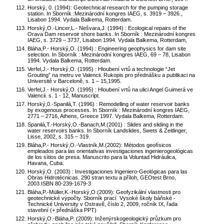
Horský, 0. (1994): Geotechnical research for the pumping storage
station. In Sborník :Mezinárodní kongres IAEG, s. 3919 – 3926.,
Lisabon 1994. Vydala Balkema, Rotterdam.
Horský,O.-Lincer,L.- Nešvara,J. (1994) : Ecological repairs of the
Orava Dam reservoir shore banks. In Sborník : Mezinárodní kongres
IAEG, s. 3729 – 3737, Lisabon 1994. Vydala Balkema, Rotterdam,
Bláha,P.- Horský,O. (1994) : Engineering geophysics for dam site
selection. In Sborník : Mezinárodní kongres IAEG, 69 – 78, Lisabon
1994. Vydala Balkema, Rotterdam.
Verfel,J.- Horský,O. (1995) : Hloubení vrtů a technologie “Jet
Grouting” na metru ve Valencii. Rukopis pro přednášku a publikaci na
Universitě v Barceloně, s. 1 – 15,1995.
Verfel,J.- Horský,O. (1995) : Hloubení vrtů na ulici Angel Guimerá ve
Valencii. s. 1 - 12, Manuscript.
Horský,0.-Spanilá,T. (1996) : Remodelling of water reservoir banks
by exogenous processes. In Sborník : Mezinárodní kongres IAEG,
2771 – 2716, Athens, Greece 1997. Vydala Balkema, Rotterdam.
Spanilá,T.-Horský,O.-Banach,M.(2001) : Slides and sliding in the
water reservoirs banks. In Sborník Landslides, Swets & Zeitlinger,
Lisse, 2002, s. 315 – 319.
Bláha,P.- Horský,O.-Vlastník,M.(2002): Métodos geofísicos
empleados para las orientativas investigaciones ingenierogeológicas
de los sítios de presa. Manuscrito para la Voluntad Hidráulica,
Havana, Cuba.
Horský,O. (2003) : Investigaciones Ingeniero-Geológicas para las
Obras Hidrotécnicas. 290 stran textu a příloh, GEOtest Brno,
2003.ISBN 80-239-1679-3
Bláha,P.-Müller,K.-Horský,O.(2009): Geofyzikální vlastnosti pro
geotechnické výpočty. Sborník prací Vysoké školy báňské -
Technické University v Ostravě, číslo 2, 2009, ročník IX, řada
stavební (+ přednáška PPT)
Horský,O.-Bláha,P. (2009): Inženýrskogeologický průzkum pro