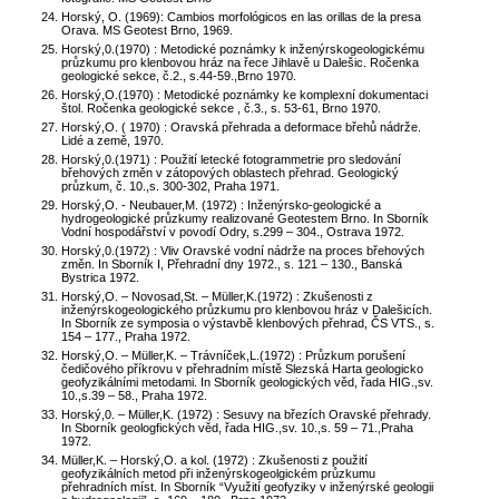
Horský, O. (1969): Cambios morfológicos en las orillas de la presa
Orava. MS Geotest Brno, 1969.
Horský,0.(1970) : Metodické poznámky k inženýrskogeologickému
průzkumu pro klenbovou hráz na řece Jihlavě u Dalešic. Ročenka
geologické sekce, č.2., s.44-59.,Brno 1970.
Horský,O.(1970) : Metodické poznámky ke komplexní dokumentaci
štol. Ročenka geologické sekce , č.3., s. 53-61, Brno 1970.
Horský,O. ( 1970) : Oravská přehrada a deformace břehů nádrže.
Lidé a země, 1970.
Horský,0.(1971) : Použití letecké fotogrammetrie pro sledování
břehových změn v zátopových oblastech přehrad. Geologický
průzkum, č. 10.,s. 300-302, Praha 1971.
Horský,O. - Neubauer,M. (1972) : Inženýrsko-geologické a
hydrogeologické průzkumy realizované Geotestem Brno. In Sborník
Vodní hospodářství v povodí Odry, s.299 – 304., Ostrava 1972.
Horský,0.(1972) : Vliv Oravské vodní nádrže na proces břehových
změn. In Sborník I, Přehradní dny 1972., s. 121 – 130., Banská
Bystrica 1972.
Horský,O. – Novosad,St. – Müller,K.(1972) : Zkušenosti z
inženýrskogeologického průzkumu pro klenbovou hráz v Dalešicích.
In Sborník ze symposia o výstavbě klenbových přehrad, ČS VTS., s.
154 – 177., Praha 1972.
Horský,O. – Müller,K. – Trávníček,L.(1972) : Průzkum porušení
čedičového příkrovu v přehradním místě Slezská Harta geologicko
geofyzikálními metodami. In Sborník geologických věd, řada HIG.,sv.
10.,s.39 – 58., Praha 1972.
Horský,0. – Müller,K. (1972) : Sesuvy na březích Oravské přehrady.
In Sborník geologfických věd, řada HIG.,sv. 10.,s. 59 – 71.,Praha
1972.
Müller,K. – Horský,O. a kol. (1972) : Zkušenosti z použití
geofyzikálních metod při inženýrskogeolgickém průzkumu
přehradních míst. In Sborník “Využití geofyziky v inženýrské geologii