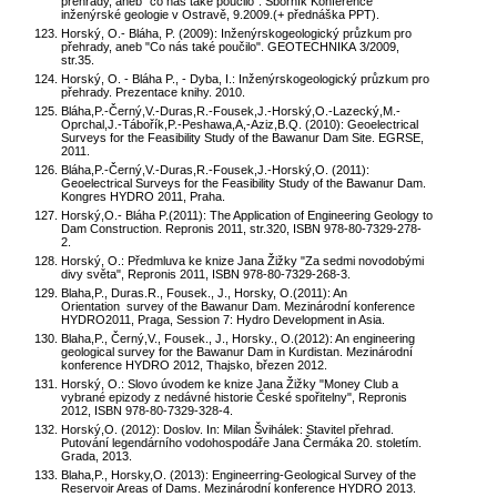
přehrady, aneb "co nás také poučilo". Sborník Konference
inženýrské geologie v Ostravě, 9.2009.(+ přednáška PPT).
Horský, O.- Bláha, P. (2009): Inženýrskogeologický průzkum pro
přehrady, aneb "Co nás také poučilo". GEOTECHNIKA 3/2009,
str.35.
Horský, O. - Bláha P., - Dyba, I.: Inženýrskogeologický průzkum pro
přehrady. Prezentace knihy. 2010.
Bláha,P.-Černý,V.-Duras,R.-Fousek,J.-Horský,O.-Lazecký,M.-
Oprchal,J.-Tábořík,P.-Peshawa,A,-Aziz,B.Q. (2010): Geoelectrical
Surveys for the Feasibility Study of the Bawanur Dam Site. EGRSE,
2011.
Bláha,P.-Černý,V.-Duras,R.-Fousek,J.-Horský,O. (2011):
Geoelectrical Surveys for the Feasibility Study of the Bawanur Dam.
Kongres HYDRO 2011, Praha.
Horský,O.- Bláha P.(2011): The Application of Engineering Geology to
Dam Construction. Repronis 2011, str.320, ISBN 978-80-7329-278-
2.
Horský, O.: Předmluva ke knize Jana Žižky "Za sedmi novodobými
divy světa", Repronis 2011, ISBN 978-80-7329-268-3.
Blaha,P., Duras.R., Fousek., J., Horsky, O.(2011): An
Orientation survey of the Bawanur Dam. Mezinárodní konference
HYDRO2011, Praga, Session 7: Hydro Development in Asia.
Blaha,P., Černý,V., Fousek., J., Horsky., O.(2012): An engineering
geological survey for the Bawanur Dam in Kurdistan. Mezinárodní
konference HYDRO 2012, Thajsko, březen 2012.
Horský, O.: Slovo úvodem ke knize Jana Žižky "Money Club a
vybrané epizody z nedávné historie České spořitelny", Repronis
2012, ISBN 978-80-7329-328-4.
Horský,O. (2012): Doslov. In: Milan Švihálek: Stavitel přehrad.
Putování legendárního vodohospodáře Jana Čermáka 20. stoletím.
Grada, 2013.
Blaha,P., Horsky,O. (2013): Engineerring-Geological Survey of the
Reservoir Areas of Dams. Mezinárodní konference HYDRO 2013.