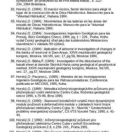
sympózium” při příležitosti 60 let Prof.Milana Matuly , s. 222-
234.,1984 Bratislava.
Horský,O. (1984) : El macizo rocoso, factor decisivo para elegir el
lugar de la construcción de la Obra Hidrotécnica. Manuscrito para la
“Voluntad Hidráulica”, Habana 1984.
Horský,O. (1984) : Movimientos de las laderas en las áreas del
estudio de Obras Hidrotécnicas. Manuscrito para la “Voluntad
Hidráulica”, Habana 1984.
Horský,O. (1984) : Investigaciones Ingeniero Geológicas para las
Presas. Büro Geológico Checo, 1984, pg. 1 – 228., Praha. Knihu
vydal Český geologický úřad jako dar kubánskému Ministerstvu
stavebnictví v nákladu 50 výtisků.
Horský,O. (1984) : Aplication of airborne in investigation of changes in
the banks of reservoir in Dam Areas. XXVII mezinárodní geologický
kongres, Moskva. Vol.VIII, sec. 17.,pg.56, Moskow 1984.
Horský,O.-Bláha,P. (1984) : Investigation of the disturbance of the
basalt sheet at damsite Slezská Harta using geological of geophysical
method. XXVII mezinárodní geologický kongres, Moskva. Vol.VIII,
sec. 17., pg.57, Moskow 1984.
Horský,O.-Pacareo,L. (1985) : Metodos de las Investigaciones
Ingeniero-Geológicas para las Hidroacumuladoras. Conferencia
publicada en MICONS, 1985, Kuba.
Horský,O. (1989) : Metodika inženýrskogeologického průzkumu pro
přečerpávací vodní elektrárnu Centro Cuba. Ročenka geologické
sekce 1990, s.75-86, Brno 1990.
Horský,O. (1990) : Stanovení korelačních vztahů mezi dynamickými
moduly pružnosti a deformačními moduly v základech horní hráze
přečerpávací elektrárny Centro Cuba. In : Sborník “ Geotechnické
problémy energetickej výstavby”, ČS VTS Vysoké Tatry, 1990, s. 41-
44.
Horský,O. ( 1990) : Inženýrskogeologický průzkum pro
přečerpávací elektrárnu Centro Cuba v pohoří Escambray.
Geologický průzkum,č.8, s.239- 243., Praha 1991.