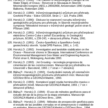
Horský,O. (1990) : The Causes of Morphological Changes at the
Water Edges of Orava - Reservoir in Slovaquia.In Sborník :
Mezinárodní kongres IAEG,s.28592868, Amsterodam 1990.Vydala
Balkema, Rotterdam 1990.
Horský,O. (1990) : Inženýrskogeologický průzkum pro přehrady.
Geofond Praha – Edice GEODA. Stran 1 – 119, Praha 1990.
Horský,O. (1990) : Diskuse ke stanovení rozsahu inženýrsko
geologického průzkumu pro přehrady. In Sborník mezinárodního
symposia “Metodické inovace v inženýrské geologii”,počet stran 8,
Příbram 1990.
Horský,O. (1991) : Inženýrskogeologický průzkum pro přečerpávací
elektrárnu Centro-Cuba v pohoří Escambray. In Geologický
průzkum, 8/1991, s.239-243, + obrazová příloha. Praha, 1991.
Horský,O. (1991) : Česko-španělský a španělsko-český
geotechnický slovník. Vydal DPB Paskov, 1991, s. 1-61.
Horský,O. (1992) : Investigation and landslide stabilization on the
Orava – Reservoir shores in Slovaquia. International Conference on
Environmental Management Geo-Water and Engineering Aspects.
Počet stran 6, Wolongong, Australia 1993.
Horský,O. (1993) : Jet Grouting – tecnología progresiva de
cimentacion de las construcciones. Manuscript pro přednášku na
Universitě v Barceloně, 1993. ( 7 stran + 7 obrázků)
Bláha,P.- Horský,O. (1993) : Geofyzikální metody při orientačním
inženýrskogeologickém průzkumu přehradních míst. Manuscript
GEOtest Brno a GEOINZA Madrid., 1993.
Horský,O. (1993) : Komplexní pojetí studia horninového masivu v
přehradním místě. Manuscript GEOINZA Madrid, 1993. ( 7 str.+
obrazové přílohy).
Bláha,P.- Horský,O. (1994) : El uso de métodos geofísicos para el
estudio del eje de la presa en la etapa orientativa. Manuscript
GEOINZA Madrid a GEOtest Brno., 1994.
Bláha,P.- Horský,O. (1994) : Métodos de prospección geofísica para
el estudio de las posibles cerradas en el anteproyecto o viabilidad de
un embalse. Manuscript GEOINZA Madrid a GEOtest Brno., 1994.