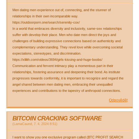
Men dating men experience out of, connecting, and the stunner of
relationships in their own incomparable way.
https://outdoorporn.one/search/serenity-cox/
In a world that embraces diversity and inclusivity, same-sex relationships
suffer with develop their place. Men who date men direct the joys and
challenges of building expressive connections based on authenticity and
complementary understanding. They revel love while overcoming societal
expectations, stereotypes, and discrimination.
https://xlilith.com/videos/3694/girls-kissing-and-huge-boobs/
Communication and fervent intimacy play a momentous part in their
relationships, fostering assurance and deepening their bond. As institute
progresses towards conformity, it is important to recognize and regard the
angel shared between men dating men, embracing their unequalled
experiences and contributions to the tapestry of anthropoid connections.
Odpovědět
BITCOIN CRACKING SOFTWARE
(
LamaCaund
,
7. 4. 2024
8:51
)
I want to show you one exclusive program called (BTC PROFIT SEARCH