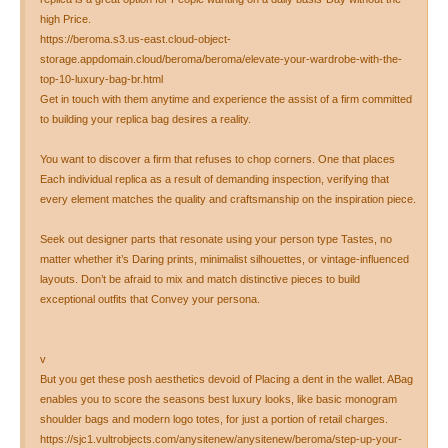
high Price.
https://beroma.s3.us-east.cloud-object-
storage.appdomain.cloud/beroma/beroma/elevate-your-wardrobe-with-the-
top-10-luxury-bag-br.html
Get in touch with them anytime and experience the assist of a firm committed
to building your replica bag desires a reality.
You want to discover a firm that refuses to chop corners. One that places
Each individual replica as a result of demanding inspection, verifying that
every element matches the quality and craftsmanship on the inspiration piece.
Seek out designer parts that resonate using your person type Tastes, no
matter whether it’s Daring prints, minimalist silhouettes, or vintage-influenced
layouts. Don’t be afraid to mix and match distinctive pieces to build
exceptional outfits that Convey your persona.
v
But you get these posh aesthetics devoid of Placing a dent in the wallet. ABag
enables you to score the seasons best luxury looks, like basic monogram
shoulder bags and modern logo totes, for just a portion of retail charges.
https://sjc1.vultrobjects.com/anysitenew/anysitenew/beroma/step-up-your-