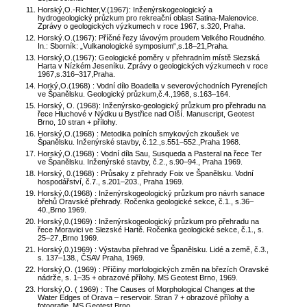
Horský,O.-Richter,V.(1967): Inženýrskogeologický a
hydrogeologický průzkum pro rekreační oblast Satina-Malenovice.
Zprávy o geologických výzkumech v roce 1967, s.320, Praha.
Horský.O.(1967): Příčné řezy lávovým proudem Velkého Roudného.
In.: Sborník: „Vulkanologické symposium“,s.18–21,Praha.
Horský,O.(1967): Geologické poměry v přehradním místě Slezská
Harta v Nízkém Jeseníku. Zprávy o geologických výzkumech v roce
1967,s.316–317,Praha.
Horký,O.(1968) : Vodní dílo Boadella v severovýchodních Pyrenejích
ve Španělsku. Geologický průzkum,č.4.,1968, s.163–164.
Horský, O. (1968): Inženýrsko-geologický průzkum pro přehradu na
řece Hluchové v Nýdku u Bystřice nad Olší. Manuscript, Geotest
Brno, 10 stran + přílohy.
Horský,O.(1968) : Metodika polních smykových zkoušek ve
Španělsku. Inženýrské stavby, č.12.,s.551–552.,Praha 1968.
Horský,O.(1968) : Vodní díla Sau, Susqueda a Pasteral na řece Ter
ve Španělsku. Inženýrské stavby, č.2., s.90–94., Praha 1969.
Horský, 0.(1968) : Průsaky z přehrady Foix ve Španělsku. Vodní
hospodářství, č.7., s.201–203., Praha 1969.
Horský,0.(1968) : Inženýrskogeologický průzkum pro návrh sanace
břehů Oravské přehrady. Ročenka geologické sekce, č.1., s.36–
40.,Brno 1969.
Horský,0.(1969) : Inženýrskogeologický průzkum pro přehradu na
řece Moravici ve Slezské Hartě. Ročenka geologické sekce, č.1., s.
25–27.,Brno 1969.
Horský,0.)1969) : Výstavba přehrad ve Španělsku. Lidé a země, č.3.,
s. 137–138., ČSAV Praha, 1969.
Horský,O. (1969) : Příčiny morfologických změn na březích Oravské
nádrže, s. 1–35 + obrazové přílohy. MS Geotest Brno, 1969.
Horský,O. ( 1969) : The Causes of Morphological Changes at the
Water Edges of Orava – reservoir. Stran 7 + obrazové přílohy a
fotografie. MS Geotest Brno