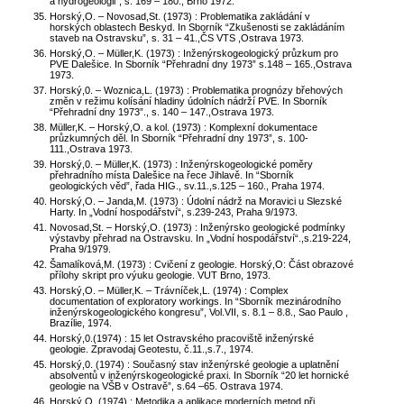
a hydrogeologii”, s. 169 – 180., Brno 1972.
Horský,O. – Novosad,St. (1973) : Problematika zakládání v
horských oblastech Beskyd. In Sborník “Zkušenosti se zakládáním
staveb na Ostravsku”, s. 31 – 41.,ČS VTS ,Ostrava 1973.
Horský,O. – Müller,K. (1973) : Inženýrskogeologický průzkum pro
PVE Dalešice. In Sborník “Přehradní dny 1973” s.148 – 165.,Ostrava
1973.
Horský,0. – Woznica,L. (1973) : Problematika prognózy břehových
změn v režimu kolísání hladiny údolních nádrží PVE. In Sborník
“Přehradní dny 1973”., s. 140 – 147.,Ostrava 1973.
Müller,K. – Horský,O. a kol. (1973) : Komplexní dokumentace
průzkumných děl. In Sborník “Přehradní dny 1973”, s. 100-
111.,Ostrava 1973.
Horský,0. – Müller,K. (1973) : Inženýrskogeologické poměry
přehradního místa Dalešice na řece Jihlavě. In “Sborník
geologických věd”, řada HIG., sv.11.,s.125 – 160., Praha 1974.
Horský,O. – Janda,M. (1973) : Údolní nádrž na Moravici u Slezské
Harty. In „Vodní hospodářství“, s.239-243, Praha 9/1973.
Novosad,St. – Horský,O. (1973) : Inženýrsko geologické podmínky
výstavby přehrad na Ostravsku. In „Vodní hospodářství“.,s.219-224,
Praha 9/1979.
Šamalíková,M. (1973) : Cvičení z geologie. Horský,O: Část obrazové
přílohy skript pro výuku geologie. VUT Brno, 1973.
Horský,O. – Müller,K. – Trávníček,L. (1974) : Complex
documentation of exploratory workings. In “Sborník mezinárodního
inženýrskogeologického kongresu”, Vol.VII, s. 8.1 – 8.8., Sao Paulo ,
Brazílie, 1974.
Horský,0.(1974) : 15 let Ostravského pracoviště inženýrské
geologie. Zpravodaj Geotestu, č.11.,s.7., 1974.
Horský,0. (1974) : Současný stav inženýrské geologie a uplatnění
absolventů v inženýrskogeologické praxi. In Sborník “20 let hornické
geologie na VŠB v Ostravě”, s.64 –65. Ostrava 1974.
Horský,O. (1974) : Metodika a aplikace moderních metod při