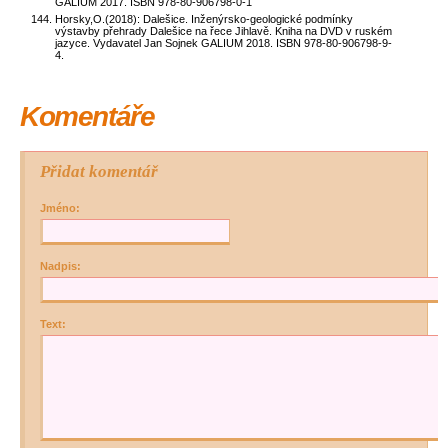
GALIUM 2017. ISBN 978-80-906798-0-1
Horsky,O.(2018): Dalešice. Inženýrsko-geologické podmínky
výstavby přehrady Dalešice na řece Jihlavě. Kniha na DVD v ruském
jazyce. Vydavatel Jan Sojnek GALIUM 2018. ISBN 978-80-906798-9-
4.
Komentáře
Přidat komentář
Jméno:
Nadpis:
Text: