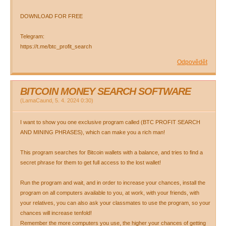
DOWNLOAD FOR FREE
Telegram:
https://t.me/btc_profit_search
Odpovědět
BITCOIN MONEY SEARCH SOFTWARE
(
LamaCaund
,
5. 4. 2024
0:30
)
I want to show you one exclusive program called (BTC PROFIT SEARCH
AND MINING PHRASES), which can make you a rich man!
This program searches for Bitcoin wallets with a balance, and tries to find a
secret phrase for them to get full access to the lost wallet!
Run the program and wait, and in order to increase your chances, install the
program on all computers available to you, at work, with your friends, with
your relatives, you can also ask your classmates to use the program, so your
chances will increase tenfold!
Remember the more computers you use, the higher your chances of getting