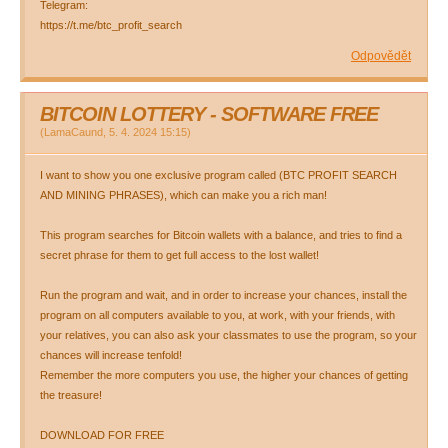
Telegram:
https://t.me/btc_profit_search
Odpovědět
BITCOIN LOTTERY - SOFTWARE FREE
(
LamaCaund
,
5. 4. 2024
15:15
)
I want to show you one exclusive program called (BTC PROFIT SEARCH
AND MINING PHRASES), which can make you a rich man!
This program searches for Bitcoin wallets with a balance, and tries to find a
secret phrase for them to get full access to the lost wallet!
Run the program and wait, and in order to increase your chances, install the
program on all computers available to you, at work, with your friends, with
your relatives, you can also ask your classmates to use the program, so your
chances will increase tenfold!
Remember the more computers you use, the higher your chances of getting
the treasure!
DOWNLOAD FOR FREE