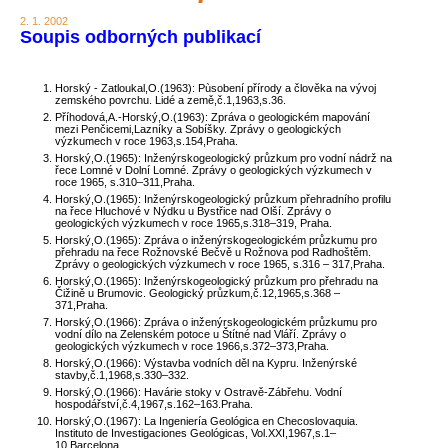
2. 1. 2002
Soupis odborných publikací
Horský - Zatloukal,O.(1963): Pùsobení přírody a člověka na vývoj
zemského povrchu. Lidé a země,č.1,1963,s.36.
Příhodová,A.-Horský,O.(1963): Zpráva o geologickém mapování
mezi Penčicemi,Lazníky a Sobíšky. Zprávy o geologických
výzkumech v roce 1963,s.154,Praha.
Horský,O.(1965): Inženýrskogeologický průzkum pro vodní nádrž na
řece Lomné v Dolní Lomné. Zprávy o geologických výzkumech v
roce 1965, s.310–311,Praha.
Horský,O.(1965): Inženýrskogeologický průzkum přehradního profilu
na řece Hluchové v Nýdku u Bystřice nad Olší. Zprávy o
geologických výzkumech v roce 1965,s.318–319, Praha.
Horský,O.(1965): Zpráva o inženýrskogeologickém průzkumu pro
přehradu na řece Rožnovské Bečvě u Rožnova pod Radhoštěm.
Zprávy o geologických výzkumech v roce 1965, s.316 – 317,Praha.
Horský,O.(1965): Inženýrskogeologický průzkum pro přehradu na
Čižině u Brumovic. Geologický průzkum,č.12,1965,s.368 –
371,Praha.
Horský,O.(1966): Zpráva o inženýrskogeologickém průzkumu pro
vodní dílo na Zelenském potoce u Štítné nad Vláří. Zprávy o
geologických výzkumech v roce 1966,s.372–373,Praha.
Horský,O.(1966): Výstavba vodních děl na Kypru. Inženýrské
stavby,č.1,1968,s.330–332.
Horský,O.(1966): Havárie stoky v Ostravě-Zábřehu. Vodní
hospodářství,č.4,1967,s.162–163.Praha.
Horský,O.(1967): La Ingeniería Geológica en Checoslovaquia.
Instituto de Investigaciones Geológicas, Vol.XXI,1967,s.1–
10,Barcelona.