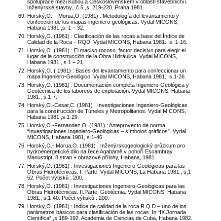
spolupráce mezi Kubou a Československem v oblasti stavebnictví.
Inženýrské stavby., č.5.,s. 219-220.,Praha 1981.
Horský,O. – Morua,O. (1981) : Metodología del levantamiento y
confección de los mapas ingeniero-geológicas. Vydal MICONS,
Habana 1981.,s. 1 – 32.
Horský,O. (1981) : Clasificación de las rocas a base del Índice de
Calidad de la Roca – RQD. Vydal MICONS, Habana 1981., s. 1-16.
Horský,O. (1981) : El maciso rocoso, factor decisivo para elegir el
lugar de la construcción de la Obra Hidráulica. Vydal MICONS,
Habana 1981., s.1 – 21.
Horský,O. ( 1981) : Bases del levantamiento para confeccionar un
mapa Ingeniero-Geológico. Vydal MICONS, Habana 1981., s.1-26.
Horský,O. (1981) : Documentación completa Ingeniero-Geológica y
Geotécnica de los laboreos de explotación. Vydal MICONS, Habana
1981., s.1-7.
Horský,O.-Cesar,C. (1981) : Investigaciones Ingeniero-Geológicas
para la construcción de Túneles y Metropolitanos. Vydal MICONS,
Habana 1981.,s.1-29.
Horský,O.-Fernandez,O. (1981) : Anteproyecto de norma
“Investigaciones Ingeniero-Geológicas – símbolos gráficos”. Vydal
MICONS, Habana 1981, s.1-46.
Horský,O.- Morua,O. (1981) : Inženýrskogeologický průzkum pro
hydroenergetické dílo na řece Agabamě v pohoří Escambray.
Manustript, 8 stran + obrazové přílohy, Habana, 1981.
Horský,O. (1981) : Investigaciones Ingeniero-Geológicas para las
Obras Hidrotécnicas. I. Parte. Vydal MICONS, La Habana 1981., s,1-
52. Počet výtisků : 200.
Horský,O. (1981) : Investigaciones Ingeniero-Geológicas para las
Obras Hidrotécnicas. II.Parte, Geotécnia. Vydal MICONS, Habana
1981., s,1-40. Počet výtisků : 200.
Horský,O. (1981) : Indice de calidad de la roca R.Q.D – uno de los
parámetros básicos para clasificación de las rocas. In “IX.Jornada
Científica”.,s.189-192, Academia de Ciencias de Cuba, Habana 1982.