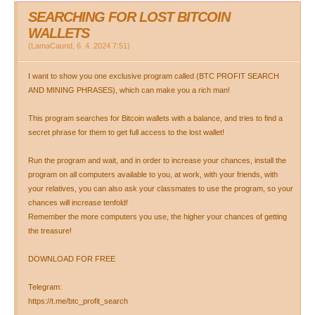
SEARCHING FOR LOST BITCOIN
WALLETS
(
LamaCaund
,
6. 4. 2024
7:51
)
I want to show you one exclusive program called (BTC PROFIT SEARCH
AND MINING PHRASES), which can make you a rich man!
This program searches for Bitcoin wallets with a balance, and tries to find a
secret phrase for them to get full access to the lost wallet!
Run the program and wait, and in order to increase your chances, install the
program on all computers available to you, at work, with your friends, with
your relatives, you can also ask your classmates to use the program, so your
chances will increase tenfold!
Remember the more computers you use, the higher your chances of getting
the treasure!
DOWNLOAD FOR FREE
Telegram:
https://t.me/btc_profit_search