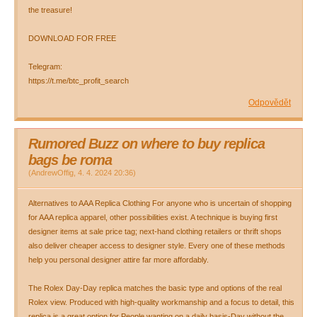
the treasure!
DOWNLOAD FOR FREE
Telegram:
https://t.me/btc_profit_search
Odpovědět
Rumored Buzz on where to buy replica
bags be roma
(
AndrewOffig
,
4. 4. 2024
20:36
)
Alternatives to AAA Replica Clothing For anyone who is uncertain of shopping
for AAA replica apparel, other possibilities exist. A technique is buying first
designer items at sale price tag; next-hand clothing retailers or thrift shops
also deliver cheaper access to designer style. Every one of these methods
help you personal designer attire far more affordably.
The Rolex Day-Day replica matches the basic type and options of the real
Rolex view. Produced with high-quality workmanship and a focus to detail, this
replica is a great option for People wanting on a daily basis-Day without the