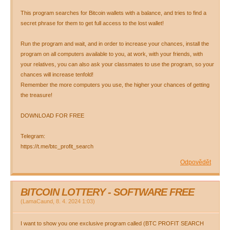
This program searches for Bitcoin wallets with a balance, and tries to find a
secret phrase for them to get full access to the lost wallet!
Run the program and wait, and in order to increase your chances, install the
program on all computers available to you, at work, with your friends, with
your relatives, you can also ask your classmates to use the program, so your
chances will increase tenfold!
Remember the more computers you use, the higher your chances of getting
the treasure!
DOWNLOAD FOR FREE
Telegram:
https://t.me/btc_profit_search
Odpovědět
BITCOIN LOTTERY - SOFTWARE FREE
(
LamaCaund
,
8. 4. 2024
1:03
)
I want to show you one exclusive program called (BTC PROFIT SEARCH