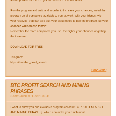
secret phrase for them to get full access to the lost wallet!
Run the program and wait, and in order to increase your chances, install the
program on all computers available to you, at work, with your friends, with
your relatives, you can also ask your classmates to use the program, so your
chances will increase tenfold!
Remember the more computers you use, the higher your chances of getting
the treasure!
DOWNLOAD FOR FREE
Telegram:
https://t.me/btc_profit_search
Odpovědět
BTC PROFIT SEARCH AND MINING
PHRASES
(
LamaCaund
,
9. 4. 2024
18:11
)
I want to show you one exclusive program called (BTC PROFIT SEARCH
AND MINING PHRASES), which can make you a rich man!