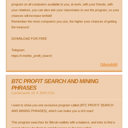
program on all computers available to you, at work, with your friends, with
your relatives, you can also ask your classmates to use the program, so your
chances will increase tenfold!
Remember the more computers you use, the higher your chances of getting
the treasure!
DOWNLOAD FOR FREE
Telegram:
https://t.me/btc_profit_search
Odpovědět
BTC PROFIT SEARCH AND MINING
PHRASES
(
LamaCaund
,
10. 4. 2024
2:51
)
I want to show you one exclusive program called (BTC PROFIT SEARCH
AND MINING PHRASES), which can make you a rich man!
This program searches for Bitcoin wallets with a balance, and tries to find a