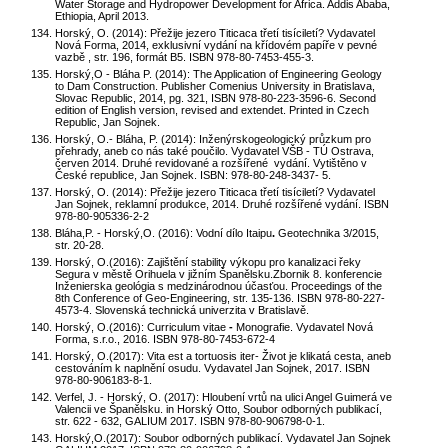
Water Storage and Hydropower Development for Africa. Addis Ababa,
Ethiopia, April 2013.
Horský, O. (2014): Přežije jezero Titicaca třetí tisíciletí? Vydavatel
Nová Forma, 2014, exklusivní vydání na křídovém papíře v pevné
vazbě , str. 196, formát B5. ISBN 978-80-7453-455-3.
Horský,O - Bláha P. (2014): The Application of Engineering Geology
to Dam Construction. Publisher Comenius University in Bratislava,
Slovac Republic, 2014, pg. 321, ISBN 978-80-223-3596-6. Second
edition of English version, revised and extendet. Printed in Czech
Republic, Jan Sojnek.
Horský, O.- Bláha, P. (2014): Inženýrskogeologický průzkum pro
přehrady, aneb co nás také poučilo. Vydavatel VŠB - TÚ Ostrava,
červen 2014. Druhé revidované a rozšířené vydání. Vytištěno v
České republice, Jan Sojnek. ISBN: 978-80-248-3437- 5.
Horský, O. (2014): Přežije jezero Titicaca třetí tisíciletí?
Vydavatel
Jan Sojnek, reklamní produkce, 2014. Druhé rozšířené vydání. ISBN
978-80-905336-2-2
Bláha,P. - Horský,O. (2016): Vodní dílo Itaipu
.
Geotechnika 3/2015,
str. 20-28.
Horský, O.(2016):
Zajištění stability výkopu pro kanalizaci řeky
Segura v městě Orihuela v jižním Španělsku.Zbornik 8. konferencie
Inženierska geológia s medzinárodnou účasťou. Proceedings of the
8th Conference of Geo-Engineering, str. 135-136. ISBN 978-80-227-
4573-4. Slovenská technická univerzita v Bratislavě.
Horský, O.(2016):
Curriculum vitae
-
Monografie.
Vydavatel Nová
Forma, s.r.o., 2016. ISBN 978-80-7453-672-4
Horský, O.(2017): Vita est a tortuosis iter- Život je klikatá cesta, aneb
cestováním k naplnění osudu. Vydavatel Jan Sojnek, 2017. ISBN
978-80-906183-8-1.
Verfel, J. - Horský, O. (2017): Hloubení vrtů na ulici Angel Guimerá ve
Valencii ve Španělsku. in Horský Otto, Soubor odborných publikací,
str. 622 - 632, GALIUM 2017. ISBN 978-80-906798-0-1.
Horský,O.(2017): Soubor odborných publikací. Vydavatel Jan Sojnek