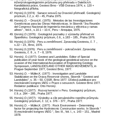
inženýrskogeologickém průzkumu pro přehradu v Dalešicích.
Kandidátská práce, Geotest Brno - VŠB Ostrava 1974, s. 120 +
fotografická příloha.
Horský,0.(1974) : Sanace sesuvů na Oravské přehradě. Geologický
průzkum, č.2.,s. 43 – 45, Praha 1975.
Horský,O. – Drozd,K. (1975) : Metodos de las Investigaciones
Geotécnicas para las Obras Hidrotécnicas. In Sborník “3ra Reunión
del Congreso Nacional de Ingeniería mecánica y eléctrica y ramas
afines” , Vol.II., s.10.1 – 10.4., Peru – Arequipa, 1975.
Horský,O.(1976) : Geologické poznatky z výstavby přehrad ve
Španělsku. Geologický průzkum, č.6., s.183 – 185., Praha 1976.
Horský,0.(1976) : Peru a zemětřesení. Zpravodaj Geotestu, č. 7 .,
s.22 – 23., Brno, 1976.
Horský,0.(1976) : Peru a zemětřesení – pokračování. Zpravodaj
Geotestu, č. 8 , s. 7 – 8, 1976.
Horský, O.(1977): Geotest and Landslides. Editor of Special
publication of year-book of the geological-geodetical service on the
ocasion of the International Association of Engineering Geology
Symposium, LANDSLIDES AND OTHER MASS MOVEMENTS, in
Prague-September 1977, Geotest Brno, 1977.
Horský,O. – Müller,K. (1977) : Investigation and Landslide
Stabilization on the Orava Reservoir shores. Sborník “ Geotest and
Landslides”, s. 35 – 50, CSSR, Brno 1977. Účelová publikace pro
mezinárodní kongres IAEG v Praze o sesuvech. Geotest Brno 1977.
Redaktor publikace: Otto Horský.
Horský,O.(1977) : Rozvoj hornictví v Peru. Geologický průzkum,
č.9.,s. 284 – 285., Praha 1977.
Horský,O.(1977) : Výsledky a cíle peruánského ropného průmyslu.
Geologický průzkum, č. 12, s. 376 – 377., Praha 1977.
Horský,O. – Múller,K. (1977) : Rock Environment – Determining
factor for projecting the Hydrotecnic Construction works. In Sborník “
III.mezinárodní kongres IAEG “, Sec III., Vol. I., s. 143 – 151., Madrid
1978.