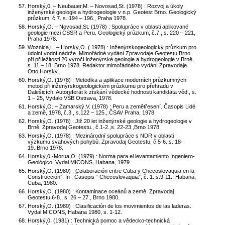
Horský,0. – Neubauer,M. – Novosad,St. (1978) : Rozvoj a úkoly
inženýrské geologie a hydrogeologie v n.p. Geotest Brno. Geologický
průzkum, č.7.,s. 194 – 196., Praha 1978.
Horský,O. – Novosad,St. (1978) : Spolupráce v oblasti aplikované
geologie mezi ČSSR a Peru. Geologický průzkum, č.7., s. 220 – 221,
Praha 1978.
Woznica,L. – Horský,O. ( 1978) : Inženýrskogeologický průzkum pro
údolní vodní nádrže. Mimořádné vydání Zpravodaje Geotestu Brno
při příležitosti 20 výročí inženýrské geologie a hydrogeologie v Brně,
s. 11 – 18, Brno 1978. Redaktor mimořádného vydání Zpravodaje
Otto Horský.
Horský,O. (1978) : Metodika a aplikace moderních průzkumných
metod při inženýrskogeologickém průzkumu pro přehradu v
Dalešicích. Autoreferát k získání vědecké hodnosti kandidáta věd., s.
1 – 25, Vydalo VŠB Ostrava, 1978.
Horský,O. – Zamarský,V. (1978) : Peru a zemětřesení. Časopis Lidé
a země, 1978, č.3., s.122 – 125., ČSAV Praha, 1978.
Horský,O. (1978) : Již 20 let inženýrské geologie a hydrogeologie v
Brně. Zpravodaj Geotestu., č.1-2.,s. 22-23.,Brno 1978.
Horský,O. (1978) : Mezinárodní spolupráce s NDR v oblasti
výzkumu svahových pohybů. Zpravodaj Geotestu, č.5-6.,s. 18-
19.,Brno 1978.
Horský,0.-Morua,O. (1979) : Norma para el levantamiento Ingeniero-
Geológico. Vydal MICONS, Habana, 1979.
Horský,O. (1980) : Colaboración entre Cuba y Checoslovaquia en la
Construcción”. In : Časopis “ Checoslovaquia”, č. 1.,s.9-11., Habana,
Cuba, 1980.
Horský,O. (1980) : Kontaminace oceánů a země. Zpravodaj
Geotestu 6-8., s. 26 – 27., Brno 1980.
Horský,O. (1980) : Clasificación de los movimientos de las laderas.
Vydal MICONS, Habana 1980, s. 1-12.
Horský,0. (1981) : Technická pomoc a vědecko-technická