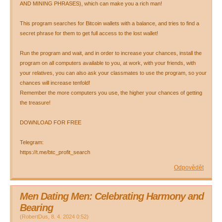
AND MINING PHRASES), which can make you a rich man!
This program searches for Bitcoin wallets with a balance, and tries to find a
secret phrase for them to get full access to the lost wallet!
Run the program and wait, and in order to increase your chances, install the
program on all computers available to you, at work, with your friends, with
your relatives, you can also ask your classmates to use the program, so your
chances will increase tenfold!
Remember the more computers you use, the higher your chances of getting
the treasure!
DOWNLOAD FOR FREE
Telegram:
https://t.me/btc_profit_search
Odpovědět
Men Dating Men: Celebrating Harmony and
Bearing
(
RobertDus
,
8. 4. 2024
0:52
)