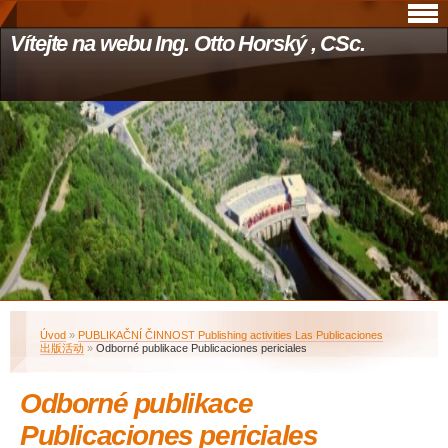
Vítejte na webu Ing. Otto Horský , CSc.
Úvod
»
PUBLIKAČNÍ ČINNOST Publishing activities Las Publicaciones
出版活动
»
Odborné publikace Publicaciones periciales
Odborné publikace
Publicaciones periciales