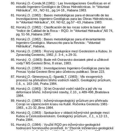
Horský,O.-Conde,M.(1981) : Las Investigaciones Geofísicas en el
estudio Ingeniero-Geológico de Obras Hidrotécnicas. In “Voluntad
Hidráulica”, XX., NO 61., pg.14-18., Habana 1983.
Horský,O. (1982) : Bases metodológicas para el desarrollo de las
Investigaciones Ingeniero-Geológicas para las Obras Hidrotécnicas.
In “Voluntad Hidráulica”, XX. N0 62, pg.57 –63.,Habana 1983.
Horský,O. (1982) : Clasificación de las rocas sobre la base del
“Indice de Calidad de la Roca – RQD. In “Voluntad Hidraulica”,N0 74,
pg. 51-56.,Habana 1987.
Horský,O. (1982) : Bases metodológicas para el levantamiento
Ingeniero-Geológico. Manuscrito para la Revista : “Voluntad
Hidráulica”, Habana.
Horský,O. (1983) : Rozvoj spolupráce mezi Geotestem a Kubou. In
Zpravodaj Geotestu, 1982.,č. 3-4., s.29-31.
Horský, O. (1983): Bude mít Ostravsko dostatek pitné a užitkové
vody? MS Geotest Brno, 8 stran, 1983.
Horský,O. (1983) : Investigaciones Ingeniero-Geológicas para las
Presas Vydal Geotest Brno jako účelovou publikaci. Stran 223.
Horský,O.-Simeonova,G.-Spanilá,T. (1983) : Vliv exogenních
procesů na přetváření břehů vodních nádrží. Geologický průzkum,
č.6., s. 163-166, Praha 1984.
Horský,O. (1983) : 30 let Oravské vodní nádrže a její vliv na
deformace břehů. Inženýrské stavby, č.10., s.489-498.,Bratislava
1984.
Horský,O. (1983) : Inženýrskogeologický průzkum pro přehradu
Corojo ve vápencovém krasu na Kubě. Ročenka Geotestu 1981-
1983., s.21-32.,Brno 1984.
Horský,O. (1983) : Spolupráce v oblasti inženýrské geologie mezi
Kubou a Československem. Geologický průzkum., č.1., s.12-13.,
Praha 1984.
Horský,O. (1984) : Využití RQD pro inženýrsko-geologické
hodnocení horninového prostředí. In “Zborník Inžiniersko-geologické