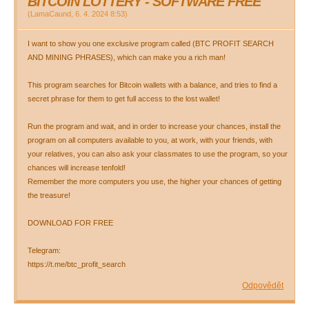
BITCOIN LOTTERY - SOFTWARE FREE
(
LamaCaund
,
6. 4. 2024
8:53
)
I want to show you one exclusive program called (BTC PROFIT SEARCH
AND MINING PHRASES), which can make you a rich man!
This program searches for Bitcoin wallets with a balance, and tries to find a
secret phrase for them to get full access to the lost wallet!
Run the program and wait, and in order to increase your chances, install the
program on all computers available to you, at work, with your friends, with
your relatives, you can also ask your classmates to use the program, so your
chances will increase tenfold!
Remember the more computers you use, the higher your chances of getting
the treasure!
DOWNLOAD FOR FREE
Telegram:
https://t.me/btc_profit_search
Odpovědět