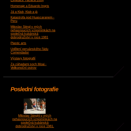
Expedice Titicaca 2004
Homenaje a Eduardo Ingris
Já a Klub, Klub a já
Katastrofa pod Huascaranem -
Peru
Miloslav Stingl v mých
nehasnoucích vzpomínkách na
společná kubánská
dobrodružství v roce 1981
Plastic arts
Udělení peruánského řádu
Comendador
Výstavy fotografií
Za záhadami soch Moai -
Velikonoční ostrov
Poslední fotografie
Miloslav Stinghl v mých
nehasnoucích vzpomínkách na
společná kubánská
dobrodružství v roce 1981.