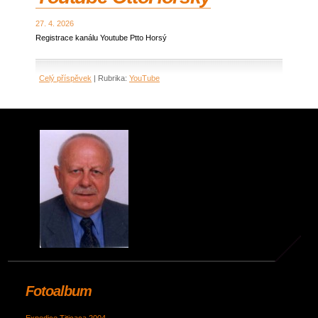
27. 4. 2026
Registrace kanálu Youtube Ptto Horsý
Celý příspěvek
|
Rubrika:
YouTube
Fotoalbum