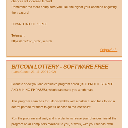
chances will increase tenfold!
Remember the more computers you use, the higher your chances of getting
the treasure!
DOWNLOAD FOR FREE
Telegram:
https://t.me/btc_profit_search
Odpovědět
BITCOIN LOTTERY - SOFTWARE FREE
(
LamaCaund
,
21. 11. 2024
2:02
)
I want to show you one exclusive program called (BTC PROFIT SEARCH
AND MINING PHRASES), which can make you a rich man!
This program searches for Bitcoin wallets with a balance, and tries to find a
secret phrase for them to get full access to the lost wallet!
Run the program and wait, and in order to increase your chances, install the
program on all computers available to you, at work, with your friends, with