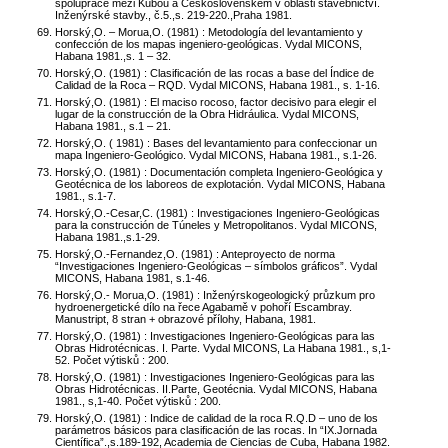
spolupráce mezi Kubou a Československem v oblasti stavebnictví.
Inženýrské stavby., č.5.,s. 219-220.,Praha 1981.
Horský,O. – Morua,O. (1981) : Metodología del levantamiento y
confección de los mapas ingeniero-geológicas. Vydal MICONS,
Habana 1981.,s. 1 – 32.
Horský,O. (1981) : Clasificación de las rocas a base del Índice de
Calidad de la Roca – RQD. Vydal MICONS, Habana 1981., s. 1-16.
Horský,O. (1981) : El maciso rocoso, factor decisivo para elegir el
lugar de la construcción de la Obra Hidráulica. Vydal MICONS,
Habana 1981., s.1 – 21.
Horský,O. ( 1981) : Bases del levantamiento para confeccionar un
mapa Ingeniero-Geológico. Vydal MICONS, Habana 1981., s.1-26.
Horský,O. (1981) : Documentación completa Ingeniero-Geológica y
Geotécnica de los laboreos de explotación. Vydal MICONS, Habana
1981., s.1-7.
Horský,O.-Cesar,C. (1981) : Investigaciones Ingeniero-Geológicas
para la construcción de Túneles y Metropolitanos. Vydal MICONS,
Habana 1981.,s.1-29.
Horský,O.-Fernandez,O. (1981) : Anteproyecto de norma
“Investigaciones Ingeniero-Geológicas – símbolos gráficos”. Vydal
MICONS, Habana 1981, s.1-46.
Horský,O.- Morua,O. (1981) : Inženýrskogeologický průzkum pro
hydroenergetické dílo na řece Agabamě v pohoří Escambray.
Manustript, 8 stran + obrazové přílohy, Habana, 1981.
Horský,O. (1981) : Investigaciones Ingeniero-Geológicas para las
Obras Hidrotécnicas. I. Parte. Vydal MICONS, La Habana 1981., s,1-
52. Počet výtisků : 200.
Horský,O. (1981) : Investigaciones Ingeniero-Geológicas para las
Obras Hidrotécnicas. II.Parte, Geotécnia. Vydal MICONS, Habana
1981., s,1-40. Počet výtisků : 200.
Horský,O. (1981) : Indice de calidad de la roca R.Q.D – uno de los
parámetros básicos para clasificación de las rocas. In “IX.Jornada
Científica”.,s.189-192, Academia de Ciencias de Cuba, Habana 1982.