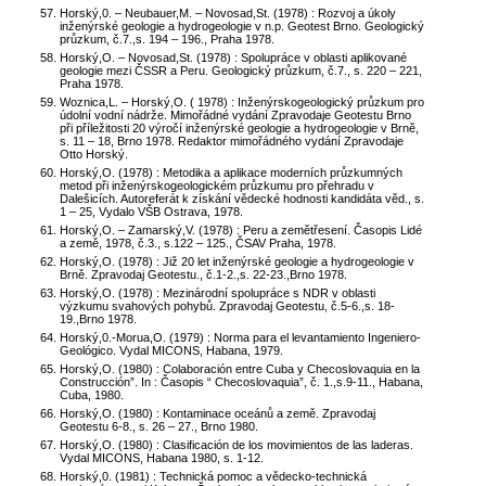
Horský,0. – Neubauer,M. – Novosad,St. (1978) : Rozvoj a úkoly
inženýrské geologie a hydrogeologie v n.p. Geotest Brno. Geologický
průzkum, č.7.,s. 194 – 196., Praha 1978.
Horský,O. – Novosad,St. (1978) : Spolupráce v oblasti aplikované
geologie mezi ČSSR a Peru. Geologický průzkum, č.7., s. 220 – 221,
Praha 1978.
Woznica,L. – Horský,O. ( 1978) : Inženýrskogeologický průzkum pro
údolní vodní nádrže. Mimořádné vydání Zpravodaje Geotestu Brno
při příležitosti 20 výročí inženýrské geologie a hydrogeologie v Brně,
s. 11 – 18, Brno 1978. Redaktor mimořádného vydání Zpravodaje
Otto Horský.
Horský,O. (1978) : Metodika a aplikace moderních průzkumných
metod při inženýrskogeologickém průzkumu pro přehradu v
Dalešicích. Autoreferát k získání vědecké hodnosti kandidáta věd., s.
1 – 25, Vydalo VŠB Ostrava, 1978.
Horský,O. – Zamarský,V. (1978) : Peru a zemětřesení. Časopis Lidé
a země, 1978, č.3., s.122 – 125., ČSAV Praha, 1978.
Horský,O. (1978) : Již 20 let inženýrské geologie a hydrogeologie v
Brně. Zpravodaj Geotestu., č.1-2.,s. 22-23.,Brno 1978.
Horský,O. (1978) : Mezinárodní spolupráce s NDR v oblasti
výzkumu svahových pohybů. Zpravodaj Geotestu, č.5-6.,s. 18-
19.,Brno 1978.
Horský,0.-Morua,O. (1979) : Norma para el levantamiento Ingeniero-
Geológico. Vydal MICONS, Habana, 1979.
Horský,O. (1980) : Colaboración entre Cuba y Checoslovaquia en la
Construcción”. In : Časopis “ Checoslovaquia”, č. 1.,s.9-11., Habana,
Cuba, 1980.
Horský,O. (1980) : Kontaminace oceánů a země. Zpravodaj
Geotestu 6-8., s. 26 – 27., Brno 1980.
Horský,O. (1980) : Clasificación de los movimientos de las laderas.
Vydal MICONS, Habana 1980, s. 1-12.
Horský,0. (1981) : Technická pomoc a vědecko-technická