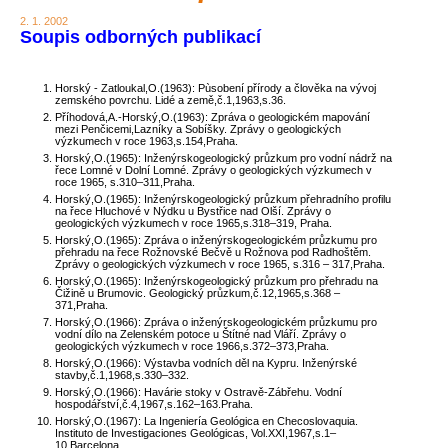
2. 1. 2002
Soupis odborných publikací
Horský - Zatloukal,O.(1963): Pùsobení přírody a člověka na vývoj
zemského povrchu. Lidé a země,č.1,1963,s.36.
Příhodová,A.-Horský,O.(1963): Zpráva o geologickém mapování
mezi Penčicemi,Lazníky a Sobíšky. Zprávy o geologických
výzkumech v roce 1963,s.154,Praha.
Horský,O.(1965): Inženýrskogeologický průzkum pro vodní nádrž na
řece Lomné v Dolní Lomné. Zprávy o geologických výzkumech v
roce 1965, s.310–311,Praha.
Horský,O.(1965): Inženýrskogeologický průzkum přehradního profilu
na řece Hluchové v Nýdku u Bystřice nad Olší. Zprávy o
geologických výzkumech v roce 1965,s.318–319, Praha.
Horský,O.(1965): Zpráva o inženýrskogeologickém průzkumu pro
přehradu na řece Rožnovské Bečvě u Rožnova pod Radhoštěm.
Zprávy o geologických výzkumech v roce 1965, s.316 – 317,Praha.
Horský,O.(1965): Inženýrskogeologický průzkum pro přehradu na
Čižině u Brumovic. Geologický průzkum,č.12,1965,s.368 –
371,Praha.
Horský,O.(1966): Zpráva o inženýrskogeologickém průzkumu pro
vodní dílo na Zelenském potoce u Štítné nad Vláří. Zprávy o
geologických výzkumech v roce 1966,s.372–373,Praha.
Horský,O.(1966): Výstavba vodních děl na Kypru. Inženýrské
stavby,č.1,1968,s.330–332.
Horský,O.(1966): Havárie stoky v Ostravě-Zábřehu. Vodní
hospodářství,č.4,1967,s.162–163.Praha.
Horský,O.(1967): La Ingeniería Geológica en Checoslovaquia.
Instituto de Investigaciones Geológicas, Vol.XXI,1967,s.1–
10,Barcelona.