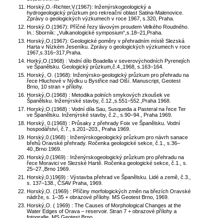
Horský,O.-Richter,V.(1967): Inženýrskogeologický a
hydrogeologický průzkum pro rekreační oblast Satina-Malenovice.
Zprávy o geologických výzkumech v roce 1967, s.320, Praha.
Horský.O.(1967): Příčné řezy lávovým proudem Velkého Roudného.
In.: Sborník: „Vulkanologické symposium“,s.18–21,Praha.
Horský,O.(1967): Geologické poměry v přehradním místě Slezská
Harta v Nízkém Jeseníku. Zprávy o geologických výzkumech v roce
1967,s.316–317,Praha.
Horký,O.(1968) : Vodní dílo Boadella v severovýchodních Pyrenejích
ve Španělsku. Geologický průzkum,č.4.,1968, s.163–164.
Horský, O. (1968): Inženýrsko-geologický průzkum pro přehradu na
řece Hluchové v Nýdku u Bystřice nad Olší. Manuscript, Geotest
Brno, 10 stran + přílohy.
Horský,O.(1968) : Metodika polních smykových zkoušek ve
Španělsku. Inženýrské stavby, č.12.,s.551–552.,Praha 1968.
Horský,O.(1968) : Vodní díla Sau, Susqueda a Pasteral na řece Ter
ve Španělsku. Inženýrské stavby, č.2., s.90–94., Praha 1969.
Horský, 0.(1968) : Průsaky z přehrady Foix ve Španělsku. Vodní
hospodářství, č.7., s.201–203., Praha 1969.
Horský,0.(1968) : Inženýrskogeologický průzkum pro návrh sanace
břehů Oravské přehrady. Ročenka geologické sekce, č.1., s.36–
40.,Brno 1969.
Horský,0.(1969) : Inženýrskogeologický průzkum pro přehradu na
řece Moravici ve Slezské Hartě. Ročenka geologické sekce, č.1., s.
25–27.,Brno 1969.
Horský,0.)1969) : Výstavba přehrad ve Španělsku. Lidé a země, č.3.,
s. 137–138., ČSAV Praha, 1969.
Horský,O. (1969) : Příčiny morfologických změn na březích Oravské
nádrže, s. 1–35 + obrazové přílohy. MS Geotest Brno, 1969.
Horský,O. ( 1969) : The Causes of Morphological Changes at the
Water Edges of Orava – reservoir. Stran 7 + obrazové přílohy a
fotografie. MS Geotest Brno