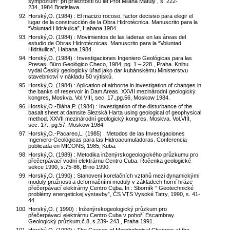
sympózium” při příležitosti 60 let Prof.Milana Matuly , s. 222-
234.,1984 Bratislava.
Horský,O. (1984) : El macizo rocoso, factor decisivo para elegir el
lugar de la construcción de la Obra Hidrotécnica. Manuscrito para la
“Voluntad Hidráulica”, Habana 1984.
Horský,O. (1984) : Movimientos de las laderas en las áreas del
estudio de Obras Hidrotécnicas. Manuscrito para la “Voluntad
Hidráulica”, Habana 1984.
Horský,O. (1984) : Investigaciones Ingeniero Geológicas para las
Presas. Büro Geológico Checo, 1984, pg. 1 – 228., Praha. Knihu
vydal Český geologický úřad jako dar kubánskému Ministerstvu
stavebnictví v nákladu 50 výtisků.
Horský,O. (1984) : Aplication of airborne in investigation of changes in
the banks of reservoir in Dam Areas. XXVII mezinárodní geologický
kongres, Moskva. Vol.VIII, sec. 17.,pg.56, Moskow 1984.
Horský,O.-Bláha,P. (1984) : Investigation of the disturbance of the
basalt sheet at damsite Slezská Harta using geological of geophysical
method. XXVII mezinárodní geologický kongres, Moskva. Vol.VIII,
sec. 17., pg.57, Moskow 1984.
Horský,O.-Pacareo,L. (1985) : Metodos de las Investigaciones
Ingeniero-Geológicas para las Hidroacumuladoras. Conferencia
publicada en MICONS, 1985, Kuba.
Horský,O. (1989) : Metodika inženýrskogeologického průzkumu pro
přečerpávací vodní elektrárnu Centro Cuba. Ročenka geologické
sekce 1990, s.75-86, Brno 1990.
Horský,O. (1990) : Stanovení korelačních vztahů mezi dynamickými
moduly pružnosti a deformačními moduly v základech horní hráze
přečerpávací elektrárny Centro Cuba. In : Sborník “ Geotechnické
problémy energetickej výstavby”, ČS VTS Vysoké Tatry, 1990, s. 41-
44.
Horský,O. ( 1990) : Inženýrskogeologický průzkum pro
přečerpávací elektrárnu Centro Cuba v pohoří Escambray.
Geologický průzkum,č.8, s.239- 243., Praha 1991.