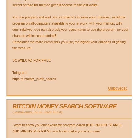
secret phrase for them to get full access to the lost wallet!
Run the program and wait, and in order to increase your chances, install the
program on all computers available to you, at work, with your friends, with
your relatives, you can also ask your classmates to use the program, so your
chances will increase tenfold!
Remember the more computers you use, the higher your chances of getting
the treasure!
DOWNLOAD FOR FREE
Telegram:
https://t.me/btc_profit_search
Odpovědět
BITCOIN MONEY SEARCH SOFTWARE
(
LamaCaund
,
20. 11. 2024
15:03
)
I want to show you one exclusive program called (BTC PROFIT SEARCH
AND MINING PHRASES), which can make you a rich man!