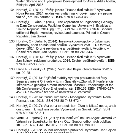
Water Storage and Hydropower Development for Africa. Addis Ababa,
Ethiopia, April 2013.
Horský, O. (2014): Přežije jezero Titicaca třetí tisíciletí? Vydavatel
Nová Forma, 2014, exklusivní vydání na křídovém papíře v pevné
vazbě , str. 196, formát B5. ISBN 978-80-7453-455-3.
Horský,O - Bláha P. (2014): The Application of Engineering Geology
to Dam Construction. Publisher Comenius University in Bratislava,
Slovac Republic, 2014, pg. 321, ISBN 978-80-223-3596-6. Second
edition of English version, revised and extendet. Printed in Czech
Republic, Jan Sojnek.
Horský, O.- Bláha, P. (2014): Inženýrskogeologický průzkum pro
přehrady, aneb co nás také poučilo. Vydavatel VŠB - TÚ Ostrava,
červen 2014. Druhé revidované a rozšířené vydání. Vytištěno v
České republice, Jan Sojnek. ISBN: 978-80-248-3437- 5.
Horský, O. (2014): Přežije jezero Titicaca třetí tisíciletí?
Vydavatel
Jan Sojnek, reklamní produkce, 2014. Druhé rozšířené vydání. ISBN
978-80-905336-2-2
Bláha,P. - Horský,O. (2016): Vodní dílo Itaipu
.
Geotechnika 3/2015,
str. 20-28.
Horský, O.(2016):
Zajištění stability výkopu pro kanalizaci řeky
Segura v městě Orihuela v jižním Španělsku.Zbornik 8. konferencie
Inženierska geológia s medzinárodnou účasťou. Proceedings of the
8th Conference of Geo-Engineering, str. 135-136. ISBN 978-80-227-
4573-4. Slovenská technická univerzita v Bratislavě.
Horský, O.(2016):
Curriculum vitae
-
Monografie.
Vydavatel Nová
Forma, s.r.o., 2016. ISBN 978-80-7453-672-4
Horský, O.(2017): Vita est a tortuosis iter- Život je klikatá cesta, aneb
cestováním k naplnění osudu. Vydavatel Jan Sojnek, 2017. ISBN
978-80-906183-8-1.
Verfel, J. - Horský, O. (2017): Hloubení vrtů na ulici Angel Guimerá ve
Valencii ve Španělsku. in Horský Otto, Soubor odborných publikací,
str. 622 - 632, GALIUM 2017. ISBN 978-80-906798-0-1.
Horský,O.(2017): Soubor odborných publikací. Vydavatel Jan Sojnek