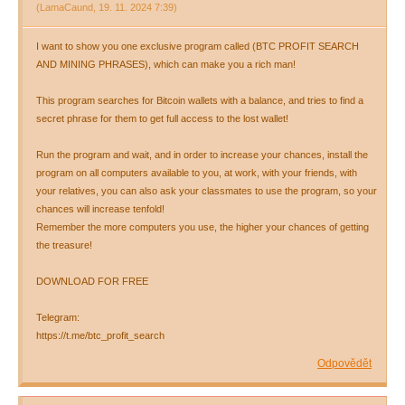
(
LamaCaund
,
19. 11. 2024
7:39
)
I want to show you one exclusive program called (BTC PROFIT SEARCH
AND MINING PHRASES), which can make you a rich man!
This program searches for Bitcoin wallets with a balance, and tries to find a
secret phrase for them to get full access to the lost wallet!
Run the program and wait, and in order to increase your chances, install the
program on all computers available to you, at work, with your friends, with
your relatives, you can also ask your classmates to use the program, so your
chances will increase tenfold!
Remember the more computers you use, the higher your chances of getting
the treasure!
DOWNLOAD FOR FREE
Telegram:
https://t.me/btc_profit_search
Odpovědět