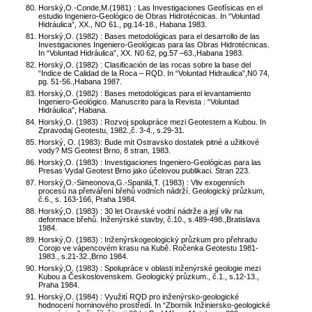
Horský,O.-Conde,M.(1981) : Las Investigaciones Geofísicas en el
estudio Ingeniero-Geológico de Obras Hidrotécnicas. In “Voluntad
Hidráulica”, XX., NO 61., pg.14-18., Habana 1983.
Horský,O. (1982) : Bases metodológicas para el desarrollo de las
Investigaciones Ingeniero-Geológicas para las Obras Hidrotécnicas.
In “Voluntad Hidráulica”, XX. N0 62, pg.57 –63.,Habana 1983.
Horský,O. (1982) : Clasificación de las rocas sobre la base del
“Indice de Calidad de la Roca – RQD. In “Voluntad Hidraulica”,N0 74,
pg. 51-56.,Habana 1987.
Horský,O. (1982) : Bases metodológicas para el levantamiento
Ingeniero-Geológico. Manuscrito para la Revista : “Voluntad
Hidráulica”, Habana.
Horský,O. (1983) : Rozvoj spolupráce mezi Geotestem a Kubou. In
Zpravodaj Geotestu, 1982.,č. 3-4., s.29-31.
Horský, O. (1983): Bude mít Ostravsko dostatek pitné a užitkové
vody? MS Geotest Brno, 8 stran, 1983.
Horský,O. (1983) : Investigaciones Ingeniero-Geológicas para las
Presas Vydal Geotest Brno jako účelovou publikaci. Stran 223.
Horský,O.-Simeonova,G.-Spanilá,T. (1983) : Vliv exogenních
procesů na přetváření břehů vodních nádrží. Geologický průzkum,
č.6., s. 163-166, Praha 1984.
Horský,O. (1983) : 30 let Oravské vodní nádrže a její vliv na
deformace břehů. Inženýrské stavby, č.10., s.489-498.,Bratislava
1984.
Horský,O. (1983) : Inženýrskogeologický průzkum pro přehradu
Corojo ve vápencovém krasu na Kubě. Ročenka Geotestu 1981-
1983., s.21-32.,Brno 1984.
Horský,O. (1983) : Spolupráce v oblasti inženýrské geologie mezi
Kubou a Československem. Geologický průzkum., č.1., s.12-13.,
Praha 1984.
Horský,O. (1984) : Využití RQD pro inženýrsko-geologické
hodnocení horninového prostředí. In “Zborník Inžiniersko-geologické