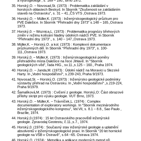
a hydrogeologii”, s. 169 – 180., Brno 1972.
Horský,O. – Novosad,St. (1973) : Problematika zakládání v
horských oblastech Beskyd. In Sborník “Zkušenosti se zakládáním
staveb na Ostravsku”, s. 31 – 41.,ČS VTS ,Ostrava 1973.
Horský,O. – Müller,K. (1973) : Inženýrskogeologický průzkum pro
PVE Dalešice. In Sborník “Přehradní dny 1973” s.148 – 165.,Ostrava
1973.
Horský,0. – Woznica,L. (1973) : Problematika prognózy břehových
změn v režimu kolísání hladiny údolních nádrží PVE. In Sborník
“Přehradní dny 1973”., s. 140 – 147.,Ostrava 1973.
Müller,K. – Horský,O. a kol. (1973) : Komplexní dokumentace
průzkumných děl. In Sborník “Přehradní dny 1973”, s. 100-
111.,Ostrava 1973.
Horský,0. – Müller,K. (1973) : Inženýrskogeologické poměry
přehradního místa Dalešice na řece Jihlavě. In “Sborník
geologických věd”, řada HIG., sv.11.,s.125 – 160., Praha 1974.
Horský,O. – Janda,M. (1973) : Údolní nádrž na Moravici u Slezské
Harty. In „Vodní hospodářství“, s.239-243, Praha 9/1973.
Novosad,St. – Horský,O. (1973) : Inženýrsko geologické podmínky
výstavby přehrad na Ostravsku. In „Vodní hospodářství“.,s.219-224,
Praha 9/1979.
Šamalíková,M. (1973) : Cvičení z geologie. Horský,O: Část obrazové
přílohy skript pro výuku geologie. VUT Brno, 1973.
Horský,O. – Müller,K. – Trávníček,L. (1974) : Complex
documentation of exploratory workings. In “Sborník mezinárodního
inženýrskogeologického kongresu”, Vol.VII, s. 8.1 – 8.8., Sao Paulo ,
Brazílie, 1974.
Horský,0.(1974) : 15 let Ostravského pracoviště inženýrské
geologie. Zpravodaj Geotestu, č.11.,s.7., 1974.
Horský,0. (1974) : Současný stav inženýrské geologie a uplatnění
absolventů v inženýrskogeologické praxi. In Sborník “20 let hornické
geologie na VŠB v Ostravě”, s.64 –65. Ostrava 1974.
Horský,O. (1974) : Metodika a aplikace moderních metod při