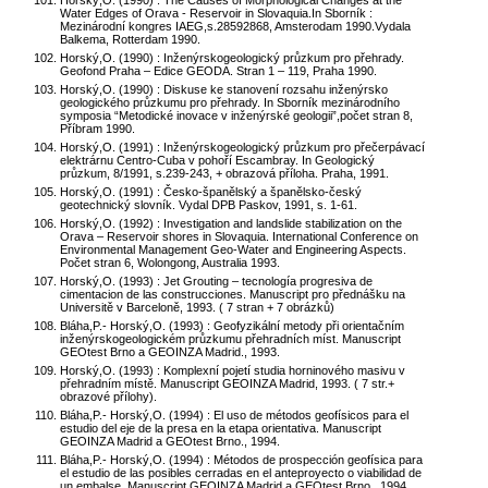
Horský,O. (1990) : The Causes of Morphological Changes at the
Water Edges of Orava - Reservoir in Slovaquia.In Sborník :
Mezinárodní kongres IAEG,s.28592868, Amsterodam 1990.Vydala
Balkema, Rotterdam 1990.
Horský,O. (1990) : Inženýrskogeologický průzkum pro přehrady.
Geofond Praha – Edice GEODA. Stran 1 – 119, Praha 1990.
Horský,O. (1990) : Diskuse ke stanovení rozsahu inženýrsko
geologického průzkumu pro přehrady. In Sborník mezinárodního
symposia “Metodické inovace v inženýrské geologii”,počet stran 8,
Příbram 1990.
Horský,O. (1991) : Inženýrskogeologický průzkum pro přečerpávací
elektrárnu Centro-Cuba v pohoří Escambray. In Geologický
průzkum, 8/1991, s.239-243, + obrazová příloha. Praha, 1991.
Horský,O. (1991) : Česko-španělský a španělsko-český
geotechnický slovník. Vydal DPB Paskov, 1991, s. 1-61.
Horský,O. (1992) : Investigation and landslide stabilization on the
Orava – Reservoir shores in Slovaquia. International Conference on
Environmental Management Geo-Water and Engineering Aspects.
Počet stran 6, Wolongong, Australia 1993.
Horský,O. (1993) : Jet Grouting – tecnología progresiva de
cimentacion de las construcciones. Manuscript pro přednášku na
Universitě v Barceloně, 1993. ( 7 stran + 7 obrázků)
Bláha,P.- Horský,O. (1993) : Geofyzikální metody při orientačním
inženýrskogeologickém průzkumu přehradních míst. Manuscript
GEOtest Brno a GEOINZA Madrid., 1993.
Horský,O. (1993) : Komplexní pojetí studia horninového masivu v
přehradním místě. Manuscript GEOINZA Madrid, 1993. ( 7 str.+
obrazové přílohy).
Bláha,P.- Horský,O. (1994) : El uso de métodos geofísicos para el
estudio del eje de la presa en la etapa orientativa. Manuscript
GEOINZA Madrid a GEOtest Brno., 1994.
Bláha,P.- Horský,O. (1994) : Métodos de prospección geofísica para
el estudio de las posibles cerradas en el anteproyecto o viabilidad de
un embalse. Manuscript GEOINZA Madrid a GEOtest Brno., 1994.