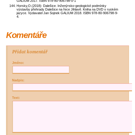
GALIUM 2017. ISBN 978-80-906798-0-1
Horsky,O.(2018): Dalešice. Inženýrsko-geologické podmínky
výstavby přehrady Dalešice na řece Jihlavě. Kniha na DVD v ruském
jazyce. Vydavatel Jan Sojnek GALIUM 2018. ISBN 978-80-906798-9-
4.
Komentáře
Přidat komentář
Jméno:
Nadpis:
Text: