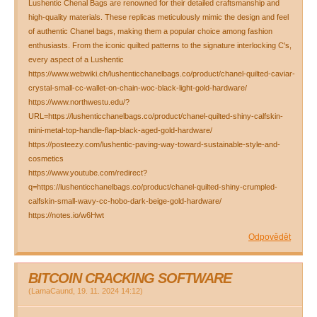
Lushentic Chenal Bags are renowned for their detailed craftsmanship and
high-quality materials. These replicas meticulously mimic the design and feel
of authentic Chanel bags, making them a popular choice among fashion
enthusiasts. From the iconic quilted patterns to the signature interlocking C's,
every aspect of a Lushentic
https://www.webwiki.ch/lushenticchanelbags.co/product/chanel-quilted-caviar-
crystal-small-cc-wallet-on-chain-woc-black-light-gold-hardware/
https://www.northwestu.edu/?
URL=https://lushenticchanelbags.co/product/chanel-quilted-shiny-calfskin-
mini-metal-top-handle-flap-black-aged-gold-hardware/
https://posteezy.com/lushentic-paving-way-toward-sustainable-style-and-
cosmetics
https://www.youtube.com/redirect?
q=https://lushenticchanelbags.co/product/chanel-quilted-shiny-crumpled-
calfskin-small-wavy-cc-hobo-dark-beige-gold-hardware/
https://notes.io/w6Hwt
Odpovědět
BITCOIN CRACKING SOFTWARE
(
LamaCaund
,
19. 11. 2024
14:12
)