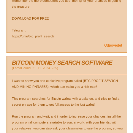
Remember the more computers you use, the higher your chances of getting
the treasure!
DOWNLOAD FOR FREE
Telegram:
https://t.me/btc_profit_search
Odpovědět
BITCOIN MONEY SEARCH SOFTWARE
(
LamaCaund
,
21. 11. 2024
5:35
)
I want to show you one exclusive program called (BTC PROFIT SEARCH
AND MINING PHRASES), which can make you a rich man!
This program searches for Bitcoin wallets with a balance, and tries to find a
secret phrase for them to get full access to the lost wallet!
Run the program and wait, and in order to increase your chances, install the
program on all computers available to you, at work, with your friends, with
your relatives, you can also ask your classmates to use the program, so your