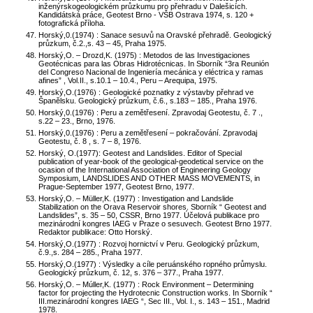
inženýrskogeologickém průzkumu pro přehradu v Dalešicích.
Kandidátská práce, Geotest Brno - VŠB Ostrava 1974, s. 120 +
fotografická příloha.
Horský,0.(1974) : Sanace sesuvů na Oravské přehradě. Geologický
průzkum, č.2.,s. 43 – 45, Praha 1975.
Horský,O. – Drozd,K. (1975) : Metodos de las Investigaciones
Geotécnicas para las Obras Hidrotécnicas. In Sborník “3ra Reunión
del Congreso Nacional de Ingeniería mecánica y eléctrica y ramas
afines” , Vol.II., s.10.1 – 10.4., Peru – Arequipa, 1975.
Horský,O.(1976) : Geologické poznatky z výstavby přehrad ve
Španělsku. Geologický průzkum, č.6., s.183 – 185., Praha 1976.
Horský,0.(1976) : Peru a zemětřesení. Zpravodaj Geotestu, č. 7 .,
s.22 – 23., Brno, 1976.
Horský,0.(1976) : Peru a zemětřesení – pokračování. Zpravodaj
Geotestu, č. 8 , s. 7 – 8, 1976.
Horský, O.(1977): Geotest and Landslides. Editor of Special
publication of year-book of the geological-geodetical service on the
ocasion of the International Association of Engineering Geology
Symposium, LANDSLIDES AND OTHER MASS MOVEMENTS, in
Prague-September 1977, Geotest Brno, 1977.
Horský,O. – Müller,K. (1977) : Investigation and Landslide
Stabilization on the Orava Reservoir shores. Sborník “ Geotest and
Landslides”, s. 35 – 50, CSSR, Brno 1977. Účelová publikace pro
mezinárodní kongres IAEG v Praze o sesuvech. Geotest Brno 1977.
Redaktor publikace: Otto Horský.
Horský,O.(1977) : Rozvoj hornictví v Peru. Geologický průzkum,
č.9.,s. 284 – 285., Praha 1977.
Horský,O.(1977) : Výsledky a cíle peruánského ropného průmyslu.
Geologický průzkum, č. 12, s. 376 – 377., Praha 1977.
Horský,O. – Múller,K. (1977) : Rock Environment – Determining
factor for projecting the Hydrotecnic Construction works. In Sborník “
III.mezinárodní kongres IAEG “, Sec III., Vol. I., s. 143 – 151., Madrid
1978.