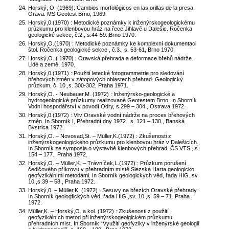
Horský, O. (1969): Cambios morfológicos en las orillas de la presa
Orava. MS Geotest Brno, 1969.
Horský,0.(1970) : Metodické poznámky k inženýrskogeologickému
průzkumu pro klenbovou hráz na řece Jihlavě u Dalešic. Ročenka
geologické sekce, č.2., s.44-59.,Brno 1970.
Horský,O.(1970) : Metodické poznámky ke komplexní dokumentaci
štol. Ročenka geologické sekce , č.3., s. 53-61, Brno 1970.
Horský,O. ( 1970) : Oravská přehrada a deformace břehů nádrže.
Lidé a země, 1970.
Horský,0.(1971) : Použití letecké fotogrammetrie pro sledování
břehových změn v zátopových oblastech přehrad. Geologický
průzkum, č. 10.,s. 300-302, Praha 1971.
Horský,O. - Neubauer,M. (1972) : Inženýrsko-geologické a
hydrogeologické průzkumy realizované Geotestem Brno. In Sborník
Vodní hospodářství v povodí Odry, s.299 – 304., Ostrava 1972.
Horský,0.(1972) : Vliv Oravské vodní nádrže na proces břehových
změn. In Sborník I, Přehradní dny 1972., s. 121 – 130., Banská
Bystrica 1972.
Horský,O. – Novosad,St. – Müller,K.(1972) : Zkušenosti z
inženýrskogeologického průzkumu pro klenbovou hráz v Dalešicích.
In Sborník ze symposia o výstavbě klenbových přehrad, ČS VTS., s.
154 – 177., Praha 1972.
Horský,O. – Müller,K. – Trávníček,L.(1972) : Průzkum porušení
čedičového příkrovu v přehradním místě Slezská Harta geologicko
geofyzikálními metodami. In Sborník geologických věd, řada HIG.,sv.
10.,s.39 – 58., Praha 1972.
Horský,0. – Müller,K. (1972) : Sesuvy na březích Oravské přehrady.
In Sborník geologfických věd, řada HIG.,sv. 10.,s. 59 – 71.,Praha
1972.
Müller,K. – Horský,O. a kol. (1972) : Zkušenosti z použití
geofyzikálních metod při inženýrskogeolgickém průzkumu
přehradních míst. In Sborník “Využití geofyziky v inženýrské geologii