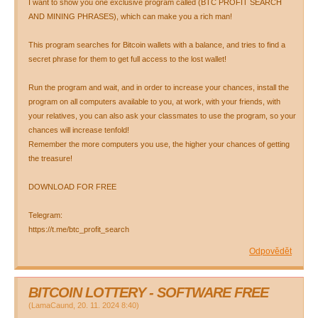
I want to show you one exclusive program called (BTC PROFIT SEARCH
AND MINING PHRASES), which can make you a rich man!
This program searches for Bitcoin wallets with a balance, and tries to find a
secret phrase for them to get full access to the lost wallet!
Run the program and wait, and in order to increase your chances, install the
program on all computers available to you, at work, with your friends, with
your relatives, you can also ask your classmates to use the program, so your
chances will increase tenfold!
Remember the more computers you use, the higher your chances of getting
the treasure!
DOWNLOAD FOR FREE
Telegram:
https://t.me/btc_profit_search
Odpovědět
BITCOIN LOTTERY - SOFTWARE FREE
(
LamaCaund
,
20. 11. 2024
8:40
)