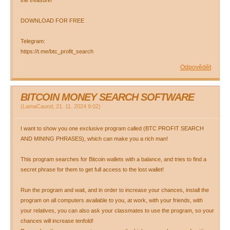
the treasure!
DOWNLOAD FOR FREE
Telegram:
https://t.me/btc_profit_search
Odpovědět
BITCOIN MONEY SEARCH SOFTWARE
(
LamaCaund
,
21. 11. 2024
9:02
)
I want to show you one exclusive program called (BTC PROFIT SEARCH
AND MINING PHRASES), which can make you a rich man!
This program searches for Bitcoin wallets with a balance, and tries to find a
secret phrase for them to get full access to the lost wallet!
Run the program and wait, and in order to increase your chances, install the
program on all computers available to you, at work, with your friends, with
your relatives, you can also ask your classmates to use the program, so your
chances will increase tenfold!