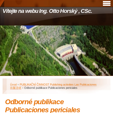
Vítejte na webu Ing. Otto Horský , CSc.
Úvod
»
PUBLIKAČNÍ ČINNOST Publishing activities Las Publicaciones
出版活动
»
Odborné publikace Publicaciones periciales
Odborné publikace
Publicaciones periciales