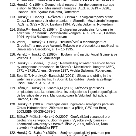
Horský, 0. (1994): Geotechnical research for the pumping storage
station. In Sborník :Mezinárodní kongres IAEG, s. 3919 – 3926.,
Lisabon 1994. Vydala Balkema, Rotterdam.
Horský,O.-Lincer,L.- Nešvara,J. (1994) : Ecological repairs of the
Orava Dam reservoir shore banks. In Sborník : Mezinárodní kongres
IAEG, s. 3729 – 3737, Lisabon 1994. Vydala Balkema, Rotterdam,
Bláha,P.- Horský,O. (1994) : Engineering geophysics for dam site
selection. In Sborník : Mezinárodní kongres IAEG, 69 – 78, Lisabon
1994. Vydala Balkema, Rotterdam.
Verfel,J.- Horský,O. (1995) : Hloubení vrtů a technologie “Jet
Grouting” na metru ve Valencii. Rukopis pro přednášku a publikaci na
Universitě v Barceloně, s. 1 – 15,1995.
Verfel,J.- Horský,O. (1995) : Hloubení vrtů na ulici Angel Guimerá ve
Valencii. s. 1 - 12, Manuscript.
Horský,0.-Spanilá,T. (1996) : Remodelling of water reservoir banks
by exogenous processes. In Sborník : Mezinárodní kongres IAEG,
2771 – 2716, Athens, Greece 1997. Vydala Balkema, Rotterdam.
Spanilá,T.-Horský,O.-Banach,M.(2001) : Slides and sliding in the
water reservoirs banks. In Sborník Landslides, Swets & Zeitlinger,
Lisse, 2002, s. 315 – 319.
Bláha,P.- Horský,O.-Vlastník,M.(2002): Métodos geofísicos
empleados para las orientativas investigaciones ingenierogeológicas
de los sítios de presa. Manuscrito para la Voluntad Hidráulica,
Havana, Cuba.
Horský,O. (2003) : Investigaciones Ingeniero-Geológicas para las
Obras Hidrotécnicas. 290 stran textu a příloh, GEOtest Brno,
2003.ISBN 80-239-1679-3
Bláha,P.-Müller,K.-Horský,O.(2009): Geofyzikální vlastnosti pro
geotechnické výpočty. Sborník prací Vysoké školy báňské -
Technické University v Ostravě, číslo 2, 2009, ročník IX, řada
stavební (+ přednáška PPT)
Horský,O.-Bláha,P. (2009): Inženýrskogeologický průzkum pro