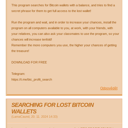
This program searches for Bitcoin wallets with a balance, and tries to find a
secret phrase for them to get full access to the lost wallet!
Run the program and wait, and in order to increase your chances, install the
program on all computers available to you, at work, with your friends, with
your relatives, you can also ask your classmates to use the program, so your
chances will increase tenfold!
Remember the more computers you use, the higher your chances of getting
the treasure!
DOWNLOAD FOR FREE
Telegram:
https://t.me/btc_profit_search
Odpovědět
SEARCHING FOR LOST BITCOIN
WALLETS
(
LamaCaund
,
20. 11. 2024
14:33
)