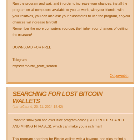
Run the program and wait, and in order to increase your chances, install the
program on all computers available to you, at work, with your friends, with
your relatives, you can also ask your classmates to use the program, so your
chances will increase tenfold!
Remember the more computers you use, the higher your chances of getting
the treasure!
DOWNLOAD FOR FREE
Telegram:
https://t.me/btc_profit_search
Odpovědět
SEARCHING FOR LOST BITCOIN
WALLETS
(
LamaCaund
,
20. 11. 2024
18:42
)
I want to show you one exclusive program called (BTC PROFIT SEARCH
AND MINING PHRASES), which can make you a rich man!
This program searches for Bitcoin wallets with a balance, and tries to find a