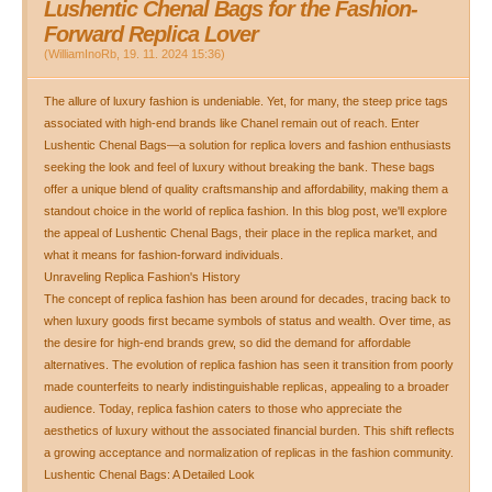
Lushentic Chenal Bags for the Fashion-
Forward Replica Lover
(
WilliamInoRb
,
19. 11. 2024
15:36
)
The allure of luxury fashion is undeniable. Yet, for many, the steep price tags
associated with high-end brands like Chanel remain out of reach. Enter
Lushentic Chenal Bags—a solution for replica lovers and fashion enthusiasts
seeking the look and feel of luxury without breaking the bank. These bags
offer a unique blend of quality craftsmanship and affordability, making them a
standout choice in the world of replica fashion. In this blog post, we'll explore
the appeal of Lushentic Chenal Bags, their place in the replica market, and
what it means for fashion-forward individuals.
Unraveling Replica Fashion's History
The concept of replica fashion has been around for decades, tracing back to
when luxury goods first became symbols of status and wealth. Over time, as
the desire for high-end brands grew, so did the demand for affordable
alternatives. The evolution of replica fashion has seen it transition from poorly
made counterfeits to nearly indistinguishable replicas, appealing to a broader
audience. Today, replica fashion caters to those who appreciate the
aesthetics of luxury without the associated financial burden. This shift reflects
a growing acceptance and normalization of replicas in the fashion community.
Lushentic Chenal Bags: A Detailed Look