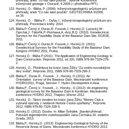
přehrady, aneb "co nás také poučilo". Sborník Konference
inženýrské geologie v Ostravě, 9.2009.(+ přednáška PPT).
Horský, O.- Bláha, P. (2009): Inženýrskogeologický průzkum pro
přehrady, aneb "Co nás také poučilo". GEOTECHNIKA 3/2009,
str.35.
Horský, O. - Bláha P., - Dyba, I.: Inženýrskogeologický průzkum pro
přehrady. Prezentace knihy. 2010.
Bláha,P.-Černý,V.-Duras,R.-Fousek,J.-Horský,O.-Lazecký,M.-
Oprchal,J.-Tábořík,P.-Peshawa,A,-Aziz,B.Q. (2010): Geoelectrical
Surveys for the Feasibility Study of the Bawanur Dam Site. EGRSE,
2011.
Bláha,P.-Černý,V.-Duras,R.-Fousek,J.-Horský,O. (2011):
Geoelectrical Surveys for the Feasibility Study of the Bawanur Dam.
Kongres HYDRO 2011, Praha.
Horský,O.- Bláha P.(2011): The Application of Engineering Geology to
Dam Construction. Repronis 2011, str.320, ISBN 978-80-7329-278-
2.
Horský, O.: Předmluva ke knize Jana Žižky "Za sedmi novodobými
divy světa", Repronis 2011, ISBN 978-80-7329-268-3.
Blaha,P., Duras.R., Fousek., J., Horsky, O.(2011): An
Orientation survey of the Bawanur Dam. Mezinárodní konference
HYDRO2011, Praga, Session 7: Hydro Development in Asia.
Blaha,P., Černý,V., Fousek., J., Horsky., O.(2012): An engineering
geological survey for the Bawanur Dam in Kurdistan. Mezinárodní
konference HYDRO 2012, Thajsko, březen 2012.
Horský, O.: Slovo úvodem ke knize Jana Žižky "Money Club a
vybrané epizody z nedávné historie České spořitelny", Repronis
2012, ISBN 978-80-7329-328-4.
Horský,O. (2012): Doslov. In: Milan Švihálek: Stavitel přehrad.
Putování legendárního vodohospodáře Jana Čermáka 20. stoletím.
Grada, 2013.
Blaha,P., Horsky,O. (2013): Engineerring-Geological Survey of the
Reservoir Areas of Dams. Mezinárodní konference HYDRO 2013.