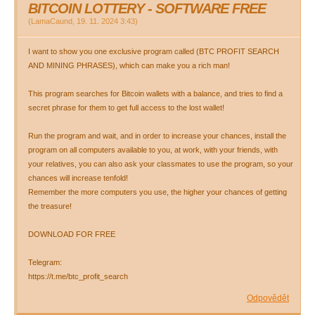
BITCOIN LOTTERY - SOFTWARE FREE
(
LamaCaund
,
19. 11. 2024
3:43
)
I want to show you one exclusive program called (BTC PROFIT SEARCH
AND MINING PHRASES), which can make you a rich man!
This program searches for Bitcoin wallets with a balance, and tries to find a
secret phrase for them to get full access to the lost wallet!
Run the program and wait, and in order to increase your chances, install the
program on all computers available to you, at work, with your friends, with
your relatives, you can also ask your classmates to use the program, so your
chances will increase tenfold!
Remember the more computers you use, the higher your chances of getting
the treasure!
DOWNLOAD FOR FREE
Telegram:
https://t.me/btc_profit_search
Odpovědět