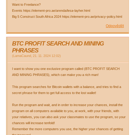
Want to Freelance?
Events https://element-pro.ae/arenda/lesa-layher.html
Big 5 Construct South Africa 2024 https://element-pro.ae/privacy-policy.html
Odpovědět
BTC PROFIT SEARCH AND MINING
PHRASES
(
LamaCaund
,
21. 11. 2024
12:02
)
I want to show you one exclusive program called (BTC PROFIT SEARCH
AND MINING PHRASES), which can make you a rich man!
This program searches for Bitcoin wallets with a balance, and tries to find a
secret phrase for them to get full access to the lost wallet!
Run the program and wait, and in order to increase your chances, install the
program on all computers available to you, at work, with your friends, with
your relatives, you can also ask your classmates to use the program, so your
chances will increase tenfold!
Remember the more computers you use, the higher your chances of getting