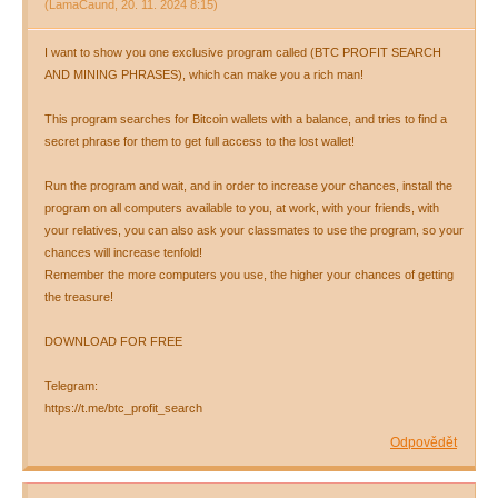
(
LamaCaund
,
20. 11. 2024
8:15
)
I want to show you one exclusive program called (BTC PROFIT SEARCH
AND MINING PHRASES), which can make you a rich man!
This program searches for Bitcoin wallets with a balance, and tries to find a
secret phrase for them to get full access to the lost wallet!
Run the program and wait, and in order to increase your chances, install the
program on all computers available to you, at work, with your friends, with
your relatives, you can also ask your classmates to use the program, so your
chances will increase tenfold!
Remember the more computers you use, the higher your chances of getting
the treasure!
DOWNLOAD FOR FREE
Telegram:
https://t.me/btc_profit_search
Odpovědět