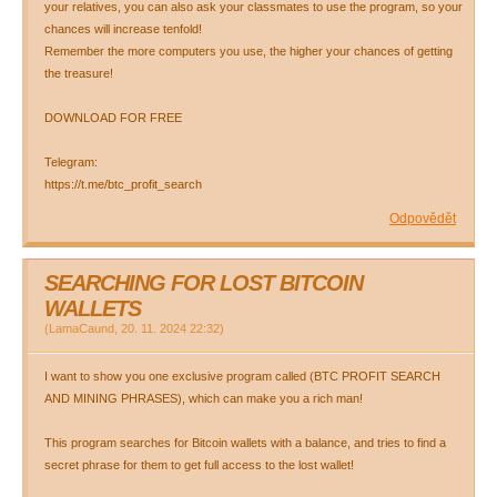
your relatives, you can also ask your classmates to use the program, so your
chances will increase tenfold!
Remember the more computers you use, the higher your chances of getting
the treasure!
DOWNLOAD FOR FREE
Telegram:
https://t.me/btc_profit_search
Odpovědět
SEARCHING FOR LOST BITCOIN
WALLETS
(
LamaCaund
,
20. 11. 2024
22:32
)
I want to show you one exclusive program called (BTC PROFIT SEARCH
AND MINING PHRASES), which can make you a rich man!
This program searches for Bitcoin wallets with a balance, and tries to find a
secret phrase for them to get full access to the lost wallet!