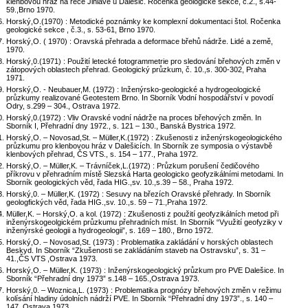
klenbovou hráz na řece Jihlavě u Dalešic. Ročenka geologické sekce, č.2., s.44-
59.,Brno 1970.
Horský,O.(1970) : Metodické poznámky ke komplexní dokumentaci štol. Ročenka
geologické sekce , č.3., s. 53-61, Brno 1970.
Horský,O. ( 1970) : Oravská přehrada a deformace břehů nádrže. Lidé a země,
1970.
Horský,0.(1971) : Použití letecké fotogrammetrie pro sledování břehových změn v
zátopových oblastech přehrad. Geologický průzkum, č. 10.,s. 300-302, Praha
1971.
Horský,O. - Neubauer,M. (1972) : Inženýrsko-geologické a hydrogeologické
průzkumy realizované Geotestem Brno. In Sborník Vodní hospodářství v povodí
Odry, s.299 – 304., Ostrava 1972.
Horský,0.(1972) : Vliv Oravské vodní nádrže na proces břehových změn. In
Sborník I, Přehradní dny 1972., s. 121 – 130., Banská Bystrica 1972.
Horský,O. – Novosad,St. – Müller,K.(1972) : Zkušenosti z inženýrskogeologického
průzkumu pro klenbovou hráz v Dalešicích. In Sborník ze symposia o výstavbě
klenbových přehrad, ČS VTS., s. 154 – 177., Praha 1972.
Horský,O. – Müller,K. – Trávníček,L.(1972) : Průzkum porušení čedičového
příkrovu v přehradním místě Slezská Harta geologicko geofyzikálními metodami. In
Sborník geologických věd, řada HIG.,sv. 10.,s.39 – 58., Praha 1972.
Horský,0. – Müller,K. (1972) : Sesuvy na březích Oravské přehrady. In Sborník
geologfických věd, řada HIG.,sv. 10.,s. 59 – 71.,Praha 1972.
Müller,K. – Horský,O. a kol. (1972) : Zkušenosti z použití geofyzikálních metod při
inženýrskogeolgickém průzkumu přehradních míst. In Sborník “Využití geofyziky v
inženýrské geologii a hydrogeologii”, s. 169 – 180., Brno 1972.
Horský,O. – Novosad,St. (1973) : Problematika zakládání v horských oblastech
Beskyd. In Sborník “Zkušenosti se zakládáním staveb na Ostravsku”, s. 31 –
41.,ČS VTS ,Ostrava 1973.
Horský,O. – Müller,K. (1973) : Inženýrskogeologický průzkum pro PVE Dalešice. In
Sborník “Přehradní dny 1973” s.148 – 165.,Ostrava 1973.
Horský,0. – Woznica,L. (1973) : Problematika prognózy břehových změn v režimu
kolísání hladiny údolních nádrží PVE. In Sborník “Přehradní dny 1973”., s. 140 –
147.,Ostrava 1973.