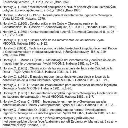
Zpravodaj Geotestu., č.1-2.,s. 22-23.,Brno 1978.
Horský,O. (1978) : Mezinárodní spolupráce s NDR v oblasti výzkumu svahových
pohybů. Zpravodaj Geotestu, č.5-6.,s. 18-19.,Brno 1978.
Horský,0.-Morua,O. (1979) : Norma para el levantamiento Ingeniero-Geológico.
Vydal MICONS, Habana, 1979.
Horský,O. (1980) : Colaboración entre Cuba y Checoslovaquia en la
Construcción”. In : Časopis “ Checoslovaquia”, č. 1.,s.9-11., Habana, Cuba, 1980.
Horský,O. (1980) : Kontaminace oceánů a země. Zpravodaj Geotestu 6-8., s. 26 –
27., Brno 1980.
Horský,O. (1980) : Clasificación de los movimientos de las laderas. Vydal
MICONS, Habana 1980, s. 1-12.
Horský,0. (1981) : Technická pomoc a vědecko-technická spolupráce mezi Kubou
a Československem v oblasti stavebnictví. Inženýrské stavby., č.5.,s. 219-
220.,Praha 1981.
Horský,O. – Morua,O. (1981) : Metodología del levantamiento y confección de los
mapas ingeniero-geológicas. Vydal MICONS, Habana 1981.,s. 1 – 32.
Horský,O. (1981) : Clasificación de las rocas a base del Índice de Calidad de la
Roca – RQD. Vydal MICONS, Habana 1981., s. 1-16.
Horský,O. (1981) : El maciso rocoso, factor decisivo para elegir el lugar de la
construcción de la Obra Hidráulica. Vydal MICONS, Habana 1981., s.1 – 21.
Horský,O. ( 1981) : Bases del levantamiento para confeccionar un mapa Ingeniero-
Geológico. Vydal MICONS, Habana 1981., s.1-26.
Horský,O. (1981) : Documentación completa Ingeniero-Geológica y Geotécnica de
los laboreos de explotación. Vydal MICONS, Habana 1981., s.1-7.
Horský,O.-Cesar,C. (1981) : Investigaciones Ingeniero-Geológicas para la
construcción de Túneles y Metropolitanos. Vydal MICONS, Habana 1981.,s.1-29.
Horský,O.-Fernandez,O. (1981) : Anteproyecto de norma “Investigaciones
Ingeniero-Geológicas – símbolos gráficos”. Vydal MICONS, Habana 1981, s.1-46.
Horský,O.- Morua,O. (1981) : Inženýrskogeologický průzkum pro
hydroenergetické dílo na řece Agabamě v pohoří Escambray. Manustript, 8 stran +
obrazové přílohy, Habana, 1981.