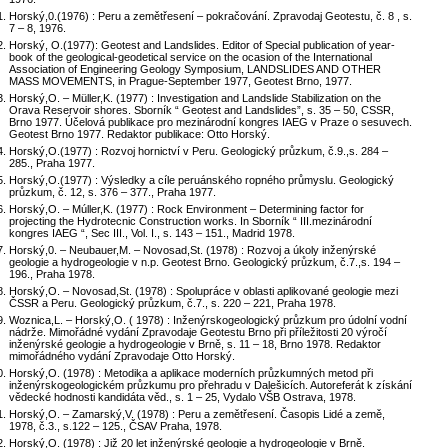
Horský,0.(1976) : Peru a zemětřesení – pokračování. Zpravodaj Geotestu, č. 8 , s.
7 – 8, 1976.
Horský, O.(1977): Geotest and Landslides. Editor of Special publication of year-
book of the geological-geodetical service on the ocasion of the International
Association of Engineering Geology Symposium, LANDSLIDES AND OTHER
MASS MOVEMENTS, in Prague-September 1977, Geotest Brno, 1977.
Horský,O. – Müller,K. (1977) : Investigation and Landslide Stabilization on the
Orava Reservoir shores. Sborník “ Geotest and Landslides”, s. 35 – 50, CSSR,
Brno 1977. Účelová publikace pro mezinárodní kongres IAEG v Praze o sesuvech.
Geotest Brno 1977. Redaktor publikace: Otto Horský.
Horský,O.(1977) : Rozvoj hornictví v Peru. Geologický průzkum, č.9.,s. 284 –
285., Praha 1977.
Horský,O.(1977) : Výsledky a cíle peruánského ropného průmyslu. Geologický
průzkum, č. 12, s. 376 – 377., Praha 1977.
Horský,O. – Múller,K. (1977) : Rock Environment – Determining factor for
projecting the Hydrotecnic Construction works. In Sborník “ III.mezinárodní
kongres IAEG “, Sec III., Vol. I., s. 143 – 151., Madrid 1978.
Horský,0. – Neubauer,M. – Novosad,St. (1978) : Rozvoj a úkoly inženýrské
geologie a hydrogeologie v n.p. Geotest Brno. Geologický průzkum, č.7.,s. 194 –
196., Praha 1978.
Horský,O. – Novosad,St. (1978) : Spolupráce v oblasti aplikované geologie mezi
ČSSR a Peru. Geologický průzkum, č.7., s. 220 – 221, Praha 1978.
Woznica,L. – Horský,O. ( 1978) : Inženýrskogeologický průzkum pro údolní vodní
nádrže. Mimořádné vydání Zpravodaje Geotestu Brno při příležitosti 20 výročí
inženýrské geologie a hydrogeologie v Brně, s. 11 – 18, Brno 1978. Redaktor
mimořádného vydání Zpravodaje Otto Horský.
Horský,O. (1978) : Metodika a aplikace moderních průzkumných metod při
inženýrskogeologickém průzkumu pro přehradu v Dalešicích. Autoreferát k získání
vědecké hodnosti kandidáta věd., s. 1 – 25, Vydalo VŠB Ostrava, 1978.
Horský,O. – Zamarský,V. (1978) : Peru a zemětřesení. Časopis Lidé a země,
1978, č.3., s.122 – 125., ČSAV Praha, 1978.
Horský,O. (1978) : Již 20 let inženýrské geologie a hydrogeologie v Brně.