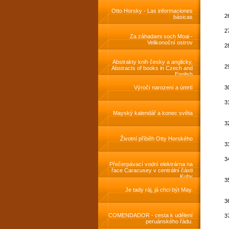
livres
Otto Horsky - Las informaciones
básicas
Za záhadami soch Moai -
Velikonoční ostrov
Abstrakty knih česky a anglicky,
Abstracts of books in Czech and
English
Výročí narození a úmrtí
Mayský kalendář a konec světa
Životní příběh Otty Horského
Přečerpávací vodní elektrárna na
řace Caracusey v centrální části
Kuby
Je tady ráj, já chci být May.
COMENDADOR - cesta k udělení
peruánského řádu.