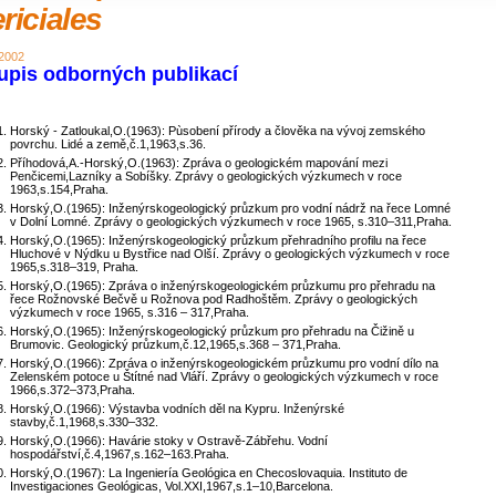
riciales
 2002
upis odborných publikací
Horský - Zatloukal,O.(1963): Pùsobení přírody a člověka na vývoj zemského
povrchu. Lidé a země,č.1,1963,s.36.
Příhodová,A.-Horský,O.(1963): Zpráva o geologickém mapování mezi
Penčicemi,Lazníky a Sobíšky. Zprávy o geologických výzkumech v roce
1963,s.154,Praha.
Horský,O.(1965): Inženýrskogeologický průzkum pro vodní nádrž na řece Lomné
v Dolní Lomné. Zprávy o geologických výzkumech v roce 1965, s.310–311,Praha.
Horský,O.(1965): Inženýrskogeologický průzkum přehradního profilu na řece
Hluchové v Nýdku u Bystřice nad Olší. Zprávy o geologických výzkumech v roce
1965,s.318–319, Praha.
Horský,O.(1965): Zpráva o inženýrskogeologickém průzkumu pro přehradu na
řece Rožnovské Bečvě u Rožnova pod Radhoštěm. Zprávy o geologických
výzkumech v roce 1965, s.316 – 317,Praha.
Horský,O.(1965): Inženýrskogeologický průzkum pro přehradu na Čižině u
Brumovic. Geologický průzkum,č.12,1965,s.368 – 371,Praha.
Horský,O.(1966): Zpráva o inženýrskogeologickém průzkumu pro vodní dílo na
Zelenském potoce u Štítné nad Vláří. Zprávy o geologických výzkumech v roce
1966,s.372–373,Praha.
Horský,O.(1966): Výstavba vodních děl na Kypru. Inženýrské
stavby,č.1,1968,s.330–332.
Horský,O.(1966): Havárie stoky v Ostravě-Zábřehu. Vodní
hospodářství,č.4,1967,s.162–163.Praha.
Horský,O.(1967): La Ingeniería Geológica en Checoslovaquia. Instituto de
Investigaciones Geológicas, Vol.XXI,1967,s.1–10,Barcelona.