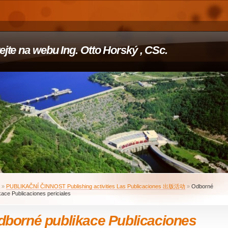
tejte na webu Ing. Otto Horský , CSc.
»
PUBLIKAČNÍ ČINNOST Publishing activities Las Publicaciones 出版活动
»
Odborné
kace Publicaciones periciales
dborné publikace Publicaciones