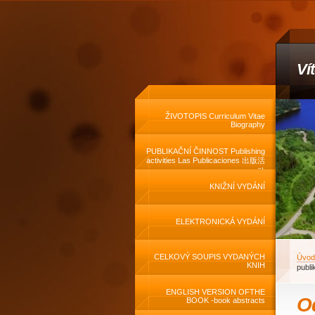
Ví
ŽIVOTOPIS Curriculum Vitae
Biography
PUBLIKAČNÍ ČINNOST Publishing
activities Las Publicaciones 出版活
动
KNIŽNÍ VYDÁNÍ
ELEKTRONICKÁ VYDÁNÍ
CELKOVÝ SOUPIS VYDANÝCH
Úvod
KNIH
publi
ENGLISH VERSION OFTHE
O
BOOK -book abstracts