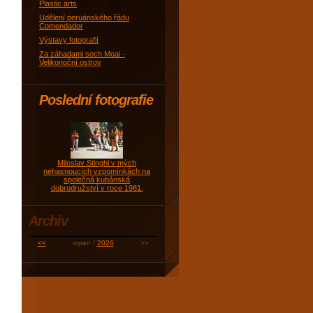
Plastic arts
Udělení peruánského řádu
Comendador
Výstavy fotografií
Za záhadami soch Moai -
Velikonoční ostrov
Poslední fotografie
Miloslav Stinghl v mých
nehasnoucích vzpomínkách na
společná kubánská
dobrodružství v roce 1981.
Archiv
<<
srpen /
2026
>>