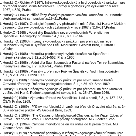
Horský,O.-Richter,V.(1967): Inženýrskogeologický a hydrogeologický průzkum pro
rekreační oblast Satina-Malenovice. Zprávy o geologických výzkumech v roce
1967, s.320, Praha.
Horský.O.(1967): Příčné řezy lávovým proudem Velkého Roudného. In.: Sborník:
„Vulkanologické symposium“,s.18–21,Praha.
Horský,O.(1967): Geologické poměry v přehradním místě Slezská Harta v Nízkém
Jeseníku. Zprávy o geologických výzkumech v roce 1967,s.316–317,Praha.
Horký,O.(1968) : Vodní dílo Boadella v severovýchodních Pyrenejích ve
Španělsku. Geologický průzkum,č.4.,1968, s.163–164.
Horský, O. (1968): Inženýrsko-geologický průzkum pro přehradu na řece
Hluchové v Nýdku u Bystřice nad Olší. Manuscript, Geotest Brno, 10 stran +
přílohy.
Horský,O.(1968) : Metodika polních smykových zkoušek ve Španělsku.
Inženýrské stavby, č.12.,s.551–552.,Praha 1968.
Horský,O.(1968) : Vodní díla Sau, Susqueda a Pasteral na řece Ter ve Španělsku.
Inženýrské stavby, č.2., s.90–94., Praha 1969.
Horský, 0.(1968) : Průsaky z přehrady Foix ve Španělsku. Vodní hospodářství,
č.7., s.201–203., Praha 1969.
Horský,0.(1968) : Inženýrskogeologický průzkum pro návrh sanace břehů
Oravské přehrady. Ročenka geologické sekce, č.1., s.36–40.,Brno 1969.
Horský,0.(1969) : Inženýrskogeologický průzkum pro přehradu na řece Moravici
ve Slezské Hartě. Ročenka geologické sekce, č.1., s. 25–27.,Brno 1969.
Horský,0.)1969) : Výstavba přehrad ve Španělsku. Lidé a země, č.3., s. 137–138.,
ČSAV Praha, 1969.
Horský,O. (1969) : Příčiny morfologických změn na březích Oravské nádrže, s. 1–
35 + obrazové přílohy. MS Geotest Brno, 1969.
Horský,O. ( 1969) : The Causes of Morphological Changes at the Water Edges of
Orava – reservoir. Stran 7 + obrazové přílohy a fotografie. MS Geotest Brno
Horský, O. (1969): Cambios morfológicos en las orillas de la presa Orava. MS
Geotest Brno, 1969.
Horský,0.(1970) : Metodické poznámky k inženýrskogeologickému průzkumu pro