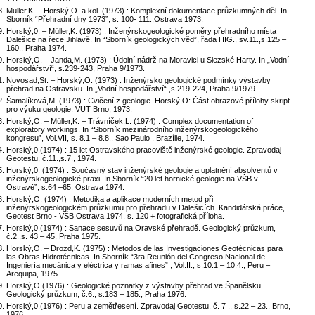
Müller,K. – Horský,O. a kol. (1973) : Komplexní dokumentace průzkumných děl. In
Sborník “Přehradní dny 1973”, s. 100- 111.,Ostrava 1973.
Horský,0. – Müller,K. (1973) : Inženýrskogeologické poměry přehradního místa
Dalešice na řece Jihlavě. In “Sborník geologických věd”, řada HIG., sv.11.,s.125 –
160., Praha 1974.
Horský,O. – Janda,M. (1973) : Údolní nádrž na Moravici u Slezské Harty. In „Vodní
hospodářství“, s.239-243, Praha 9/1973.
Novosad,St. – Horský,O. (1973) : Inženýrsko geologické podmínky výstavby
přehrad na Ostravsku. In „Vodní hospodářství“.,s.219-224, Praha 9/1979.
Šamalíková,M. (1973) : Cvičení z geologie. Horský,O: Část obrazové přílohy skript
pro výuku geologie. VUT Brno, 1973.
Horský,O. – Müller,K. – Trávníček,L. (1974) : Complex documentation of
exploratory workings. In “Sborník mezinárodního inženýrskogeologického
kongresu”, Vol.VII, s. 8.1 – 8.8., Sao Paulo , Brazílie, 1974.
Horský,0.(1974) : 15 let Ostravského pracoviště inženýrské geologie. Zpravodaj
Geotestu, č.11.,s.7., 1974.
Horský,0. (1974) : Současný stav inženýrské geologie a uplatnění absolventů v
inženýrskogeologické praxi. In Sborník “20 let hornické geologie na VŠB v
Ostravě”, s.64 –65. Ostrava 1974.
Horský,O. (1974) : Metodika a aplikace moderních metod při
inženýrskogeologickém průzkumu pro přehradu v Dalešicích. Kandidátská práce,
Geotest Brno - VŠB Ostrava 1974, s. 120 + fotografická příloha.
Horský,0.(1974) : Sanace sesuvů na Oravské přehradě. Geologický průzkum,
č.2.,s. 43 – 45, Praha 1975.
Horský,O. – Drozd,K. (1975) : Metodos de las Investigaciones Geotécnicas para
las Obras Hidrotécnicas. In Sborník “3ra Reunión del Congreso Nacional de
Ingeniería mecánica y eléctrica y ramas afines” , Vol.II., s.10.1 – 10.4., Peru –
Arequipa, 1975.
Horský,O.(1976) : Geologické poznatky z výstavby přehrad ve Španělsku.
Geologický průzkum, č.6., s.183 – 185., Praha 1976.
Horský,0.(1976) : Peru a zemětřesení. Zpravodaj Geotestu, č. 7 ., s.22 – 23., Brno,
1976.