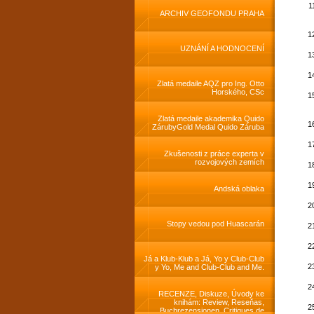
activities
ARCHIV GEOFONDU PRAHA
UZNÁNÍ A HODNOCENÍ
Zlatá medaile AQZ pro Ing. Otto
Horského, CSc
Zlatá medaile akademika Quido
ZárubyGold Medal Quido Záruba
Zkušenosti z práce experta v
rozvojových zemích
Andská oblaka
Stopy vedou pod Huascarán
Já a Klub-Klub a Já, Yo y Club-Club
y Yo, Me and Club-Club and Me.
RECENZE, Diskuze, Úvody ke
knihám: Review, Reseňas,
Buchrezensionen, Critiques de