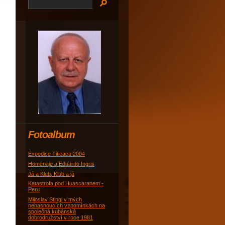
Fotoalbum
Expedice Titicaca 2004
Homenaje a Eduardo Ingris
Já a Klub, Klub a já
Katastrofa pod Huascaranem -
Peru
Miloslav Stingl v mých
nehasnoucích vzpomínkách na
společná kubánská
dobrodružství v roce 1981