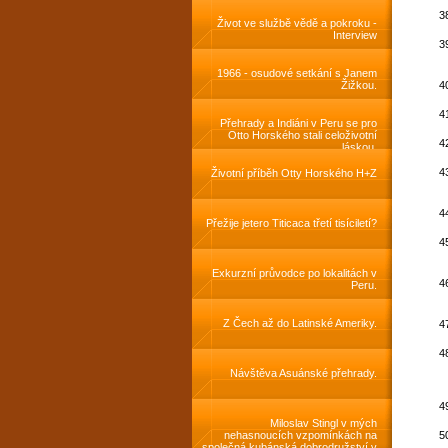
Život ve službě vědě a pokroku -
Interview
1966 - osudové setkání s Janem
Žižkou.
Přehrady a Indiáni v Peru se pro
Otto Horského stali celoživotní
láskou.
Životní příběh Otty Horského H+Z
Přežije jetero Titicaca třetí tisíciletí?
Exkurzní průvodce po lokalitách v
Peru.
Z Čech až do Latinské Ameriky.
Návštěva Asuánské přehrady.
Miloslav Stingl v mých
nehasnoucích vzpomínkách na
společná kubánská dobrodružství v