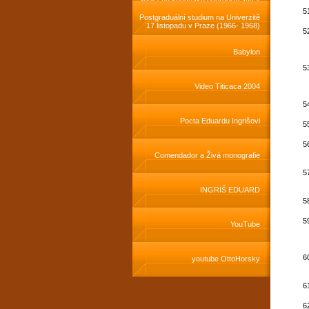
roce 1981
Postgraduální studium na Univerzitě
17 listopadu v Praze (1966- 1968)
Babylon
Video Titicaca 2004
Pocta Eduardu Ingrišovi
Comendador a Živá monografie
INGRIŠ EDUARD
YouTube
youtube OttoHorsky