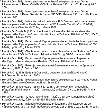
Horský,O. (1981) : Investigaciones Ingeniero-Geológicas para las Obras
Hidrotécnicas. I. Parte. Vydal MICONS, La Habana 1981., s,1-52. Počet výtisků :
200.
Horský,O. (1981) : Investigaciones Ingeniero-Geológicas para las Obras
Hidrotécnicas. II.Parte, Geotécnia. Vydal MICONS, Habana 1981., s,1-40. Počet
výtisků : 200.
Horský,O. (1981) : Indice de calidad de la roca R.Q.D – uno de los parámetros
básicos para clasificación de las rocas. In “IX.Jornada Científica”.,s.189-192,
Academia de Ciencias de Cuba, Habana 1982.
Horský,O.-Conde,M.(1981) : Las Investigaciones Geofísicas en el estudio
Ingeniero-Geológico de Obras Hidrotécnicas. In “Voluntad Hidráulica”, XX., NO 61.,
pg.14-18., Habana 1983.
Horský,O. (1982) : Bases metodológicas para el desarrollo de las Investigaciones
Ingeniero-Geológicas para las Obras Hidrotécnicas. In “Voluntad Hidráulica”, XX.
N0 62, pg.57 –63.,Habana 1983.
Horský,O. (1982) : Clasificación de las rocas sobre la base del “Indice de Calidad
de la Roca – RQD. In “Voluntad Hidraulica”,N0 74, pg. 51-56.,Habana 1987.
Horský,O. (1982) : Bases metodológicas para el levantamiento Ingeniero-
Geológico. Manuscrito para la Revista : “Voluntad Hidráulica”, Habana.
Horský,O. (1983) : Rozvoj spolupráce mezi Geotestem a Kubou. In Zpravodaj
Geotestu, 1982.,č. 3-4., s.29-31.
Horský, O. (1983): Bude mít Ostravsko dostatek pitné a užitkové vody?
MS Geotest Brno, 8 stran, 1983.
Horský,O. (1983) : Investigaciones Ingeniero-Geológicas para las Presas Vydal
Geotest Brno jako účelovou publikaci. Stran 223.
Horský,O.-Simeonova,G.-Spanilá,T. (1983) : Vliv exogenních procesů na
přetváření břehů vodních nádrží. Geologický průzkum, č.6., s. 163-166, Praha
1984.
Horský,O. (1983) : 30 let Oravské vodní nádrže a její vliv na deformace břehů.
Inženýrské stavby, č.10., s.489-498.,Bratislava 1984.
Horský,O. (1983) : Inženýrskogeologický průzkum pro přehradu Corojo ve
vápencovém krasu na Kubě. Ročenka Geotestu 1981- 1983., s.21-32.,Brno 1984.