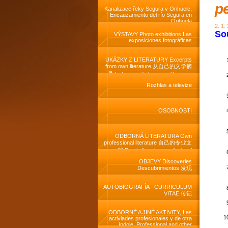
pe
Kanalizace řeky Segura v Orihuele,
Encauzamiento del río Segura en
Orihuela
2. 1.
So
VÝSTAVY Photo exhibitions Las
exposiciones fotográficas
UKÁZKY Z LITERATURY Excerpts
from own literature 从自己的文学摘
录 Extractos de la propia literatura
Rozhlas a televize
OSOBNOSTI
ODBORNÁ LITERATURA Own
professional literature 自己的专业文
献 Propia literatura profesional
OBJEVY Discoveries
Descubrimientos 发现
AUTOBIOGRAFÍA - CURRICULUM
VITAE 传记
ODBORNÉ A JINÉ AKTIVITY, Las
activiades profesionales y de otra
índole, Professional and other