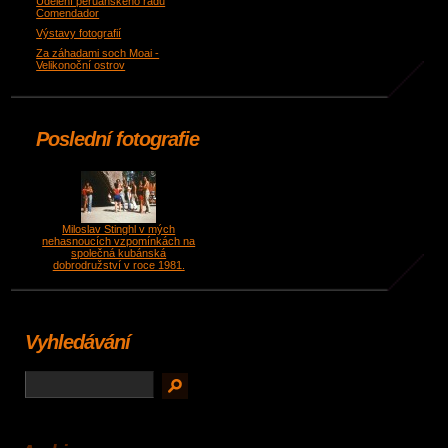
Udělení peruánského řádu
Comendador
Výstavy fotografií
Za záhadami soch Moai -
Velikonoční ostrov
Poslední fotografie
Miloslav Stinghl v mých
nehasnoucích vzpomínkách na
společná kubánská
dobrodružství v roce 1981.
Vyhledávání