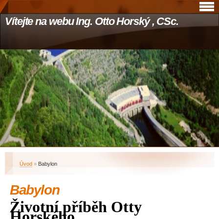
Vítejte na webu Ing. Otto Horský , CSc.
Úvod
»
Babylon
Babylon
Životní příběh Otty
Horského