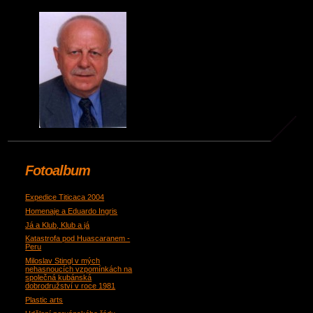
Fotoalbum
Expedice Titicaca 2004
Homenaje a Eduardo Ingris
Já a Klub, Klub a já
Katastrofa pod Huascaranem -
Peru
Miloslav Stingl v mých
nehasnoucích vzpomínkách na
společná kubánská
dobrodružství v roce 1981
Plastic arts