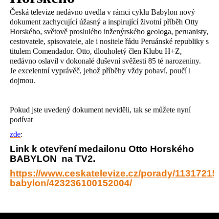
Česká televize nedávno uvedla v rámci cyklu Babylon nový
dokument zachycující úžasný a inspirující životní příběh Otty
Horského, světově proslulého inženýrského geologa, peruanisty,
cestovatele, spisovatele, ale i nositele řádu Peruánské republiky s
titulem Comendador. Otto, dlouholetý člen Klubu H+Z,
nedávno oslavil v dokonalé duševní svěžesti 85 té narozeniny.
Je excelentní vyprávěč, jehož příběhy vždy pobaví, poučí i
dojmou.
Pokud jste uvedený dokument neviděli, tak se můžete nyní
podívat
zde
:
Link k otevření medailonu Otto Horského
BABYLON na TV2.
https://www.ceskatelevize.cz/porady/11317215
babylon/423236100152004/