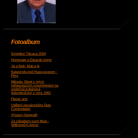
Fotoalbum
Expedice Titicaca 2004
Homenaje a Eduardo Ingris
Já a Klub, Klub a já
Katastrofa pod Huascaranem -
Peru
Miloslav Stingl v mých
nehasnoucích vzpomínkách na
společná kubánská
dobrodružství v roce 1981
Plastic arts
Udělení peruánského řádu
Comendador
Výstavy fotografií
Za záhadami soch Moai -
Velikonoční ostrov