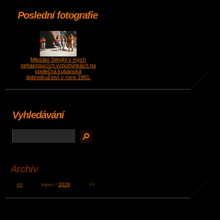
Poslední fotografie
Miloslav Stinghl v mých
nehasnoucích vzpomínkách na
společná kubánská
dobrodružství v roce 1981.
Vyhledávání
Archiv
<<
srpen /
2026
>>