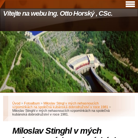
Vítejte na webu Ing. Otto Horský , CSc.
Úvod
»
Fotoalbum
»
Miloslav Stingl v mých nehasnoucích
vzpomínkách na společná kubánská dobrodružství v roce 1981
»
Miloslav Stinghl v mých nehasnoucích vzpomínkách na společná
kubánská dobrodružství v roce 1981.
Miloslav Stinghl v mých