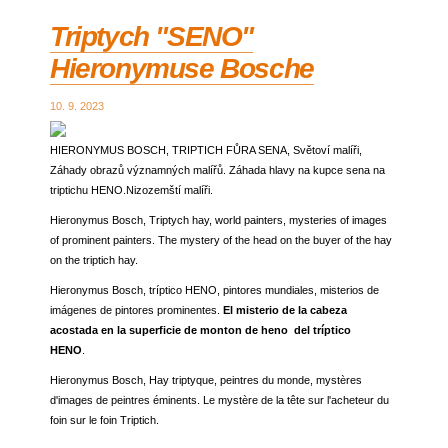
Triptych "SENO"
Hieronymuse Bosche
10. 9. 2023
HIERONYMUS BOSCH, TRIPTICH FŮRA SENA, Světoví malíři,
Záhady obrazů významných malířů. Záhada hlavy na kupce sena na
triptichu HENO.Nizozemští malíři.
Hieronymus Bosch, Triptych hay, world painters, mysteries of images
of prominent painters. The mystery of the head on the buyer of the hay
on the triptich hay.
Hieronymus Bosch, tríptico HENO, pintores mundiales, misterios de
imágenes de pintores prominentes.
El misterio de la cabeza
acostada en la superficie de monton de heno del tríptico
HENO
.
Hieronymus Bosch, Hay triptyque, peintres du monde, mystères
d'images de peintres éminents. Le mystère de la tête sur l'acheteur du
foin sur le foin Triptich.