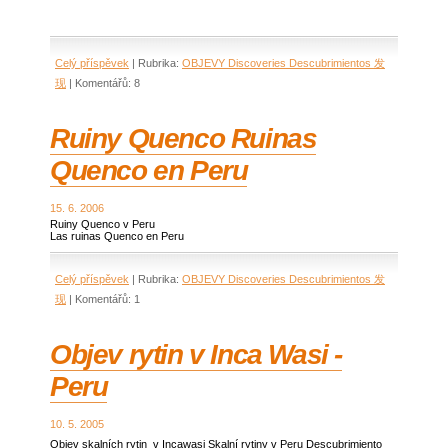
Celý příspěvek
|
Rubrika:
OBJEVY Discoveries Descubrimientos 发
现
|
Komentářů:
8
Ruiny Quenco Ruinas
Quenco en Peru
15. 6. 2006
Ruiny Quenco v Peru
Las ruinas Quenco en Peru
Celý příspěvek
|
Rubrika:
OBJEVY Discoveries Descubrimientos 发
现
|
Komentářů:
1
Objev rytin v Inca Wasi -
Peru
10. 5. 2005
Objev skalních rytin v Incawasi Skalní rytiny v Peru Descubrimiento