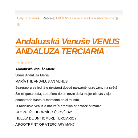
Celý příspěvek
|
Rubrika:
OBJEVY Discoveries Descubrimientos 发
现
Andaluzská Venuše VENUS
ANDALUZA TERCIARIA
27. 9. 2007
Andaluská Venuše Marie
Venus Andaluza María
MARÍA THE ANDALUSIAN VENUS
Bezesporu se jedná o nejstarší dosud nalezené torzo ženy na světě.
Sin ninguna duda, se refiere de un torzo de la mujer el más viejo
encontrado hasta el momento en el mundo.
Is Andalusia Venus a nature´s creation or a work of man?
STOPA TŘETIHORNÍHO ČLOVĚKA?
HUELLA DE UN HOMBRE TERCIARIO?
A FOOTRPINT OF A TERCIARY MAN?