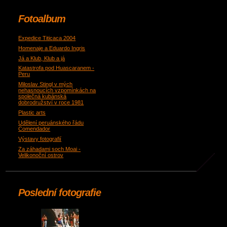
Fotoalbum
Expedice Titicaca 2004
Homenaje a Eduardo Ingris
Já a Klub, Klub a já
Katastrofa pod Huascaranem -
Peru
Miloslav Stingl v mých
nehasnoucích vzpomínkách na
společná kubánská
dobrodružství v roce 1981
Plastic arts
Udělení peruánského řádu
Comendador
Výstavy fotografií
Za záhadami soch Moai -
Velikonoční ostrov
Poslední fotografie