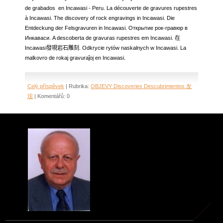
de grabados en Incawasi - Peru.
La découverte de gravures rupestres
à Incawasi.
The discovery of rock engravings in Incawasi.
Die
Entdeckung der Felsgravuren in Incawasi.
Открытие рок-гравюр в
Инкаваси.
A descoberta de gravuras rupestres em Incawasi.
在
Incawasi發現岩石雕刻.
Odkrycie rytów naskalnych w Incawasi.
La
malkovro de rokaj gravuraĵoj en Incawasi.
Celý příspěvek
|
Rubrika:
OBJEVY Discoveries Descubrimientos 发
现
|
Komentářů:
0