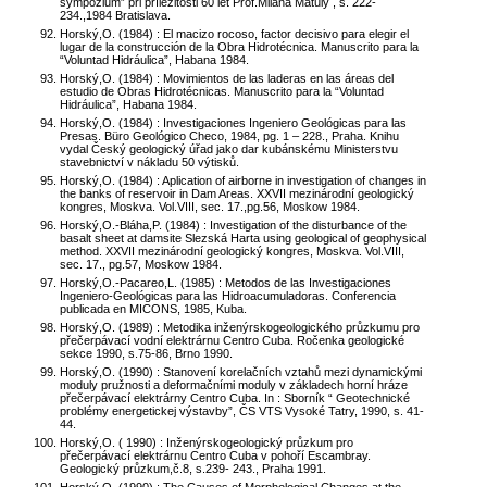
sympózium” při příležitosti 60 let Prof.Milana Matuly , s. 222-
234.,1984 Bratislava.
Horský,O. (1984) : El macizo rocoso, factor decisivo para elegir el
lugar de la construcción de la Obra Hidrotécnica. Manuscrito para la
“Voluntad Hidráulica”, Habana 1984.
Horský,O. (1984) : Movimientos de las laderas en las áreas del
estudio de Obras Hidrotécnicas. Manuscrito para la “Voluntad
Hidráulica”, Habana 1984.
Horský,O. (1984) : Investigaciones Ingeniero Geológicas para las
Presas. Büro Geológico Checo, 1984, pg. 1 – 228., Praha. Knihu
vydal Český geologický úřad jako dar kubánskému Ministerstvu
stavebnictví v nákladu 50 výtisků.
Horský,O. (1984) : Aplication of airborne in investigation of changes in
the banks of reservoir in Dam Areas. XXVII mezinárodní geologický
kongres, Moskva. Vol.VIII, sec. 17.,pg.56, Moskow 1984.
Horský,O.-Bláha,P. (1984) : Investigation of the disturbance of the
basalt sheet at damsite Slezská Harta using geological of geophysical
method. XXVII mezinárodní geologický kongres, Moskva. Vol.VIII,
sec. 17., pg.57, Moskow 1984.
Horský,O.-Pacareo,L. (1985) : Metodos de las Investigaciones
Ingeniero-Geológicas para las Hidroacumuladoras. Conferencia
publicada en MICONS, 1985, Kuba.
Horský,O. (1989) : Metodika inženýrskogeologického průzkumu pro
přečerpávací vodní elektrárnu Centro Cuba. Ročenka geologické
sekce 1990, s.75-86, Brno 1990.
Horský,O. (1990) : Stanovení korelačních vztahů mezi dynamickými
moduly pružnosti a deformačními moduly v základech horní hráze
přečerpávací elektrárny Centro Cuba. In : Sborník “ Geotechnické
problémy energetickej výstavby”, ČS VTS Vysoké Tatry, 1990, s. 41-
44.
Horský,O. ( 1990) : Inženýrskogeologický průzkum pro
přečerpávací elektrárnu Centro Cuba v pohoří Escambray.
Geologický průzkum,č.8, s.239- 243., Praha 1991.