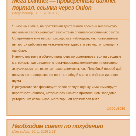
Мега Darknet — проверенный darknet
портал, ссылка через Onion
(
MegaMorirop
,
30. 1. 2026
3:08
)
Я, моё имя Илья, на протяжении длительного времени анализирую,
насколько эволюционирует экосистема специализированных сайтов.
Со временем мне не раз приходилось наблюдать, как пользователи
пытаются работать на неактуальные адреса, и это часто приводит к
ошибкам.
Именно поэтому я обычно предпочитаю ориентироваться на сводные
материалы, где сведения структурирована комплексно и постоянно
актуализируется, включая такие элементы, как. Подобный способ даёт
возможность оперативнее понять в общей картине избегая лишнего
шума.
В результате это формирует более полную оценку и минимизирует
вероятность ошибок, которые возникают с применением заведомо
устаревших источников. мега тор шоп https://tscan.buzz
Odpovědět
Необходим совет по похудению
(
AlexeyAbiz
,
30. 1. 2026
2:21
)