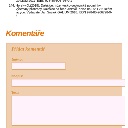
GALIUM 2017. ISBN 978-80-906798-0-1
Horsky,O.(2018): Dalešice. Inženýrsko-geologické podmínky
výstavby přehrady Dalešice na řece Jihlavě. Kniha na DVD v ruském
jazyce. Vydavatel Jan Sojnek GALIUM 2018. ISBN 978-80-906798-9-
4.
Komentáře
Přidat komentář
Jméno:
Nadpis:
Text: