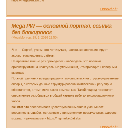
https://megazerkalo.cfd
Odpovědět
Mega PW — основной портал, ссылка
без блокировок
(
MegaMorirop
,
29. 1. 2026
22:50
)
Я, я — Сергей, уже много лет изучаю, насколько эволюционирует
экосистема нишевых сайтов.
На практике мне не раз приходилось наблюдать, что новички
ориентируются на неактуальные упоминания, что приводит к неверным
выводам.
По этой причине я всегда предпочитаю опираться на структурированные
обзоры, в которых данные структурирована комплексно и регулярно
обновляется, в том числе такие ссылки, как. Такой подход позволяет
оперативнее разобраться в общей картине избегая информационного
хаоса.
Как итог это обеспечивает целостную понимание и уменьшает
вероятность ошибок, связанные с применением неактуальных адресов.
мориарти реклама меги https://mgmarket6at.sbs
Odpovědět