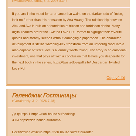
(
twistedlovepdfemilk
,
3. 2. 2026
8:34
)
If you are in the mood for a romance that walks on the darker side of fiction,
look no further than this sensation by Ana Huang. The relationship between
Alex and Ava is built on a foundation of friction and forbidden desire. Many
digital readers prefer the Twisted Love PDF format to highlight their favorite
quotes and steamy scenes without damaging a paperback. The character
development is stellar, watching Alex transform from an unfeeling robot into a
man capable of fierce love is a journey worth taking. The story is an emotional
investment, one that pays off with a conclusion that leaves you desperate for
the next book in the series. https://twistedlovepdf.site/ Descargar Twisted
Love Pdf
Odpovědět
Геленджик Гостиницы
(
Geraldrenly
,
3. 2. 2026
7:48
)
До центра 1 https://rich-house.su/booking/
4 км https://rich-house.su/rooms/
Бесплатная отмена https://rich-house.su/restaurants/