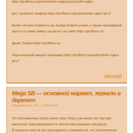
https://proffseo.ru/prodvizhenie-angloyazychnykh-sajtov
рост целевого трафика https://proffseo.ru/prodvizhenie-sajtov-po-rf
Более точную стоимость вы всегда можете узнать у наших менеджеров
просто оставив заявку на расчет на сайте https://proffseo.ru/
Денис Зубрев https://proffseo.ru/
Персональный аккаунт-менеджер https://proffseo.ru/prodvizhenie-sajtov-
po-rf
Odpovědět
Mega SB — основной маркет, зеркало в
даркнет
(
MegaMorirop
,
30. 1. 2026
9:44
)
По собственному опыту, меня зовут Илья, уже много лет изучаю,
насколько трансформируется экосистема нишевых ресурсов.
В процессе мне не раз приходилось сталкиваться, что пользователи