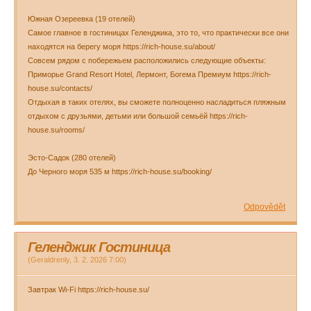
Южная Озереевка (19 отелей)
Самое главное в гостиницах Геленджика, это то, что практически все они
находятся на берегу моря https://rich-house.su/about/
Совсем рядом с побережьем расположились следующие объекты:
Приморье Grand Resort Hotel, Лермонт, Богема Премиум https://rich-
house.su/contacts/
Отдыхая в таких отелях, вы сможете полноценно насладиться пляжным
отдыхом с друзьями, детьми или большой семьёй https://rich-
house.su/rooms/
Эсто-Садок (280 отелей)
До Черного моря 535 м https://rich-house.su/booking/
Odpovědět
Геленджик Гостиница
(
Geraldrenly
,
3. 2. 2026
7:00
)
Завтрак Wi-Fi https://rich-house.su/