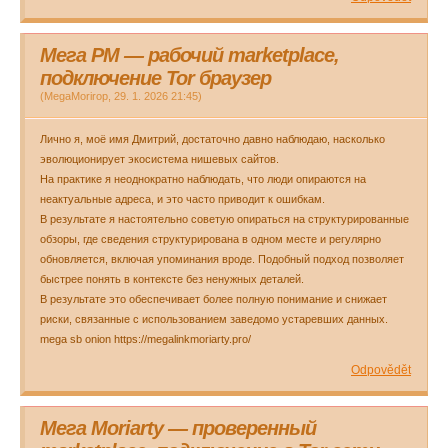
Мега PM — рабочий marketplace,
подключение Tor браузер
(
MegaMorirop
,
29. 1. 2026
21:45
)
Лично я, моё имя Дмитрий, достаточно давно наблюдаю, насколько
эволюционирует экосистема нишевых сайтов.
На практике я неоднократно наблюдать, что люди опираются на
неактуальные адреса, и это часто приводит к ошибкам.
В результате я настоятельно советую опираться на структурированные
обзоры, где сведения структурирована в одном месте и регулярно
обновляется, включая упоминания вроде. Подобный подход позволяет
быстрее понять в контексте без ненужных деталей.
В результате это обеспечивает более полную понимание и снижает
риски, связанные с использованием заведомо устаревших данных.
mega sb onion https://megalinkmoriarty.pro/
Odpovědět
Мега Moriarty — проверенный