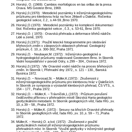
Horský, O. (1969): Cambios morfológicos en las orillas de la presa
Orava. MS Geotest Brno, 1969.
Horský,0.(1970) : Metodické poznámky k inženýrskogeologickému
průzkumu pro klenbovou hráz na řece Jihlavě u Dalešic. Ročenka
geologické sekce, č.2., s.44-59.,Brno 1970.
Horský,O.(1970) : Metodické poznámky ke komplexní dokumentaci
štol. Ročenka geologické sekce , č.3., s. 53-61, Brno 1970.
Horský,O. ( 1970) : Oravská přehrada a deformace břehů nádrže.
Lidé a země, 1970.
Horský,0.(1971) : Použití letecké fotogrammetrie pro sledování
břehových změn v zátopových oblastech přehrad. Geologický
průzkum, č. 10.,s. 300-302, Praha 1971.
Horský,O. - Neubauer,M. (1972) : Inženýrsko-geologické a
hydrogeologické průzkumy realizované Geotestem Brno. In Sborník
Vodní hospodářství v povodí Odry, s.299 – 304., Ostrava 1972.
Horský,0.(1972) : Vliv Oravské vodní nádrže na proces břehových
změn. In Sborník I, Přehradní dny 1972., s. 121 – 130., Banská
Bystrica 1972.
Horský,O. – Novosad,St. – Müller,K.(1972) : Zkušenosti z
inženýrskogeologického průzkumu pro klenbovou hráz v Dalešicích.
In Sborník ze symposia o výstavbě klenbových přehrad, ČS VTS., s.
154 – 177., Praha 1972.
Horský,O. – Müller,K. – Trávníček,L.(1972) : Průzkum porušení
čedičového příkrovu v přehradním místě Slezská Harta geologicko
geofyzikálními metodami. In Sborník geologických věd, řada HIG.,sv.
10.,s.39 – 58., Praha 1972.
Horský,0. – Müller,K. (1972) : Sesuvy na březích Oravské přehrady.
In Sborník geologfických věd, řada HIG.,sv. 10.,s. 59 – 71.,Praha
1972.
Müller,K. – Horský,O. a kol. (1972) : Zkušenosti z použití
geofyzikálních metod při inženýrskogeolgickém průzkumu
přehradních míst. In Sborník “Využití geofyziky v inženýrské geologii