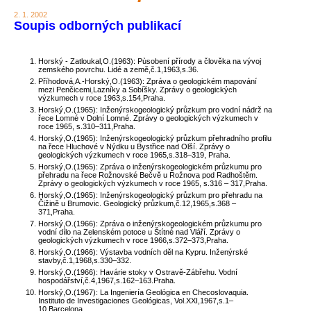
2. 1. 2002
Soupis odborných publikací
Horský - Zatloukal,O.(1963): Pùsobení přírody a člověka na vývoj
zemského povrchu. Lidé a země,č.1,1963,s.36.
Příhodová,A.-Horský,O.(1963): Zpráva o geologickém mapování
mezi Penčicemi,Lazníky a Sobíšky. Zprávy o geologických
výzkumech v roce 1963,s.154,Praha.
Horský,O.(1965): Inženýrskogeologický průzkum pro vodní nádrž na
řece Lomné v Dolní Lomné. Zprávy o geologických výzkumech v
roce 1965, s.310–311,Praha.
Horský,O.(1965): Inženýrskogeologický průzkum přehradního profilu
na řece Hluchové v Nýdku u Bystřice nad Olší. Zprávy o
geologických výzkumech v roce 1965,s.318–319, Praha.
Horský,O.(1965): Zpráva o inženýrskogeologickém průzkumu pro
přehradu na řece Rožnovské Bečvě u Rožnova pod Radhoštěm.
Zprávy o geologických výzkumech v roce 1965, s.316 – 317,Praha.
Horský,O.(1965): Inženýrskogeologický průzkum pro přehradu na
Čižině u Brumovic. Geologický průzkum,č.12,1965,s.368 –
371,Praha.
Horský,O.(1966): Zpráva o inženýrskogeologickém průzkumu pro
vodní dílo na Zelenském potoce u Štítné nad Vláří. Zprávy o
geologických výzkumech v roce 1966,s.372–373,Praha.
Horský,O.(1966): Výstavba vodních děl na Kypru. Inženýrské
stavby,č.1,1968,s.330–332.
Horský,O.(1966): Havárie stoky v Ostravě-Zábřehu. Vodní
hospodářství,č.4,1967,s.162–163.Praha.
Horský,O.(1967): La Ingeniería Geológica en Checoslovaquia.
Instituto de Investigaciones Geológicas, Vol.XXI,1967,s.1–
10,Barcelona.