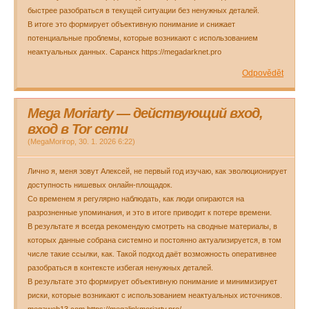
быстрее разобраться в текущей ситуации без ненужных деталей.
В итоге это формирует объективную понимание и снижает
потенциальные проблемы, которые возникают с использованием
неактуальных данных. Саранск https://megadarknet.pro
Odpovědět
Mega Moriarty — действующий вход,
вход в Tor сети
(
MegaMorirop
,
30. 1. 2026
6:22
)
Лично я, меня зовут Алексей, не первый год изучаю, как эволюционирует
доступность нишевых онлайн-площадок.
Со временем я регулярно наблюдать, как люди опираются на
разрозненные упоминания, и это в итоге приводит к потере времени.
В результате я всегда рекомендую смотреть на сводные материалы, в
которых данные собрана системно и постоянно актуализируется, в том
числе такие ссылки, как. Такой подход даёт возможность оперативнее
разобраться в контексте избегая ненужных деталей.
В результате это формирует объективную понимание и минимизирует
риски, которые возникают с использованием неактуальных источников.