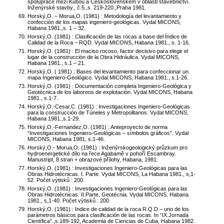
spolupráce mezi Kubou a Československem v oblasti stavebnictví.
Inženýrské stavby., č.5.,s. 219-220.,Praha 1981.
Horský,O. – Morua,O. (1981) : Metodología del levantamiento y
confección de los mapas ingeniero-geológicas. Vydal MICONS,
Habana 1981.,s. 1 – 32.
Horský,O. (1981) : Clasificación de las rocas a base del Índice de
Calidad de la Roca – RQD. Vydal MICONS, Habana 1981., s. 1-16.
Horský,O. (1981) : El maciso rocoso, factor decisivo para elegir el
lugar de la construcción de la Obra Hidráulica. Vydal MICONS,
Habana 1981., s.1 – 21.
Horský,O. ( 1981) : Bases del levantamiento para confeccionar un
mapa Ingeniero-Geológico. Vydal MICONS, Habana 1981., s.1-26.
Horský,O. (1981) : Documentación completa Ingeniero-Geológica y
Geotécnica de los laboreos de explotación. Vydal MICONS, Habana
1981., s.1-7.
Horský,O.-Cesar,C. (1981) : Investigaciones Ingeniero-Geológicas
para la construcción de Túneles y Metropolitanos. Vydal MICONS,
Habana 1981.,s.1-29.
Horský,O.-Fernandez,O. (1981) : Anteproyecto de norma
“Investigaciones Ingeniero-Geológicas – símbolos gráficos”. Vydal
MICONS, Habana 1981, s.1-46.
Horský,O.- Morua,O. (1981) : Inženýrskogeologický průzkum pro
hydroenergetické dílo na řece Agabamě v pohoří Escambray.
Manustript, 8 stran + obrazové přílohy, Habana, 1981.
Horský,O. (1981) : Investigaciones Ingeniero-Geológicas para las
Obras Hidrotécnicas. I. Parte. Vydal MICONS, La Habana 1981., s,1-
52. Počet výtisků : 200.
Horský,O. (1981) : Investigaciones Ingeniero-Geológicas para las
Obras Hidrotécnicas. II.Parte, Geotécnia. Vydal MICONS, Habana
1981., s,1-40. Počet výtisků : 200.
Horský,O. (1981) : Indice de calidad de la roca R.Q.D – uno de los
parámetros básicos para clasificación de las rocas. In “IX.Jornada
Científica”.,s.189-192, Academia de Ciencias de Cuba, Habana 1982.