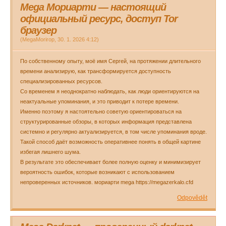
Mega Мориарти — настоящий
официальный ресурс, доступ Tor
браузер
(
MegaMorirop
,
30. 1. 2026
4:12
)
По собственному опыту, моё имя Сергей, на протяжении длительного
времени анализирую, как трансформируется доступность
специализированных ресурсов.
Со временем я неоднократно наблюдать, как люди ориентируются на
неактуальные упоминания, и это приводит к потере времени.
Именно поэтому я настоятельно советую ориентироваться на
структурированные обзоры, в которых информация представлена
системно и регулярно актуализируется, в том числе упоминания вроде.
Такой способ даёт возможность оперативнее понять в общей картине
избегая лишнего шума.
В результате это обеспечивает более полную оценку и минимизирует
вероятность ошибок, которые возникают с использованием
непроверенных источников. мориарти mega https://megazerkalo.cfd
Odpovědět