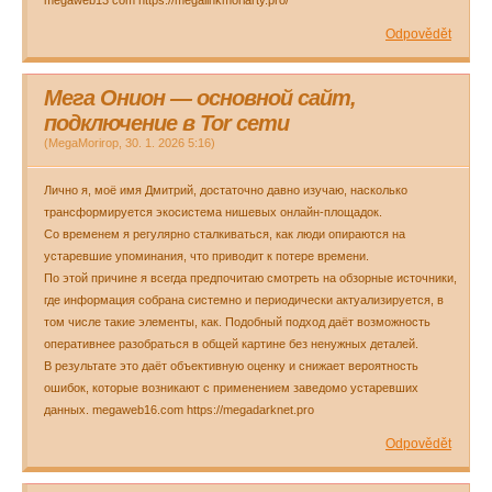
megaweb13 com https://megalinkmoriarty.pro/
Odpovědět
Мега Онион — основной сайт,
подключение в Tor сети
(
MegaMorirop
,
30. 1. 2026
5:16
)
Лично я, моё имя Дмитрий, достаточно давно изучаю, насколько
трансформируется экосистема нишевых онлайн-площадок.
Со временем я регулярно сталкиваться, как люди опираются на
устаревшие упоминания, что приводит к потере времени.
По этой причине я всегда предпочитаю смотреть на обзорные источники,
где информация собрана системно и периодически актуализируется, в
том числе такие элементы, как. Подобный подход даёт возможность
оперативнее разобраться в общей картине без ненужных деталей.
В результате это даёт объективную оценку и снижает вероятность
ошибок, которые возникают с применением заведомо устаревших
данных. megaweb16.com https://megadarknet.pro
Odpovědět