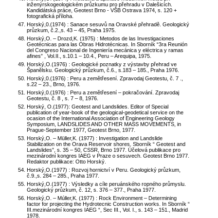
inženýrskogeologickém průzkumu pro přehradu v Dalešicích.
Kandidátská práce, Geotest Brno - VŠB Ostrava 1974, s. 120 +
fotografická příloha.
Horský,0.(1974) : Sanace sesuvů na Oravské přehradě. Geologický
průzkum, č.2.,s. 43 – 45, Praha 1975.
Horský,O. – Drozd,K. (1975) : Metodos de las Investigaciones
Geotécnicas para las Obras Hidrotécnicas. In Sborník “3ra Reunión
del Congreso Nacional de Ingeniería mecánica y eléctrica y ramas
afines” , Vol.II., s.10.1 – 10.4., Peru – Arequipa, 1975.
Horský,O.(1976) : Geologické poznatky z výstavby přehrad ve
Španělsku. Geologický průzkum, č.6., s.183 – 185., Praha 1976.
Horský,0.(1976) : Peru a zemětřesení. Zpravodaj Geotestu, č. 7 .,
s.22 – 23., Brno, 1976.
Horský,0.(1976) : Peru a zemětřesení – pokračování. Zpravodaj
Geotestu, č. 8 , s. 7 – 8, 1976.
Horský, O.(1977): Geotest and Landslides. Editor of Special
publication of year-book of the geological-geodetical service on the
ocasion of the International Association of Engineering Geology
Symposium, LANDSLIDES AND OTHER MASS MOVEMENTS, in
Prague-September 1977, Geotest Brno, 1977.
Horský,O. – Müller,K. (1977) : Investigation and Landslide
Stabilization on the Orava Reservoir shores. Sborník “ Geotest and
Landslides”, s. 35 – 50, CSSR, Brno 1977. Účelová publikace pro
mezinárodní kongres IAEG v Praze o sesuvech. Geotest Brno 1977.
Redaktor publikace: Otto Horský.
Horský,O.(1977) : Rozvoj hornictví v Peru. Geologický průzkum,
č.9.,s. 284 – 285., Praha 1977.
Horský,O.(1977) : Výsledky a cíle peruánského ropného průmyslu.
Geologický průzkum, č. 12, s. 376 – 377., Praha 1977.
Horský,O. – Múller,K. (1977) : Rock Environment – Determining
factor for projecting the Hydrotecnic Construction works. In Sborník “
III.mezinárodní kongres IAEG “, Sec III., Vol. I., s. 143 – 151., Madrid
1978.