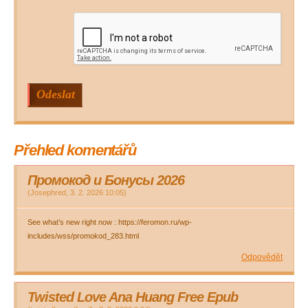
Přehled komentářů
Промокод и Бонусы 2026
(
Josephred
,
3. 2. 2026
10:05
)
See what’s new right now : https://feromon.ru/wp-
includes/wss/promokod_283.html
Odpovědět
Twisted Love Ana Huang Free Epub