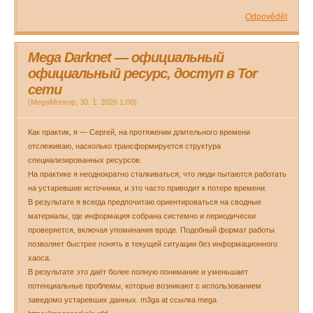
Odpovědět
Mega Darknet — официальный
официальный ресурс, доступ в Tor
сети
(
MegaMorirop
,
30. 1. 2026
1:00
)
Как практик, я — Сергей, на протяжении длительного времени
отслеживаю, насколько трансформируется структура
специализированных ресурсов.
На практике я неоднократно сталкиваться, что люди пытаются работать
на устаревшие источники, и это часто приводит к потере времени.
В результате я всегда предпочитаю ориентироваться на сводные
материалы, где информация собрана системно и периодически
проверяется, включая упоминания вроде. Подобный формат работы
позволяет быстрее понять в текущей ситуации без информационного
хаоса.
В результате это даёт более полную понимание и уменьшает
потенциальные проблемы, которые возникают с использованием
заведомо устаревших данных. m3ga at ссылка mega