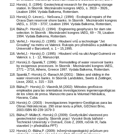
Horský, 0. (1994): Geotechnical research for the pumping storage
station. In Sborník :Mezinárodní kongres IAEG, s. 3919 – 3926.,
Lisabon 1994. Vydala Balkema, Rotterdam.
Horský,O.-Lincer,L.- Nešvara,J. (1994) : Ecological repairs of the
Orava Dam reservoir shore banks. In Sborník : Mezinárodní kongres
IAEG, s. 3729 – 3737, Lisabon 1994. Vydala Balkema, Rotterdam,
Bláha,P.- Horský,O. (1994) : Engineering geophysics for dam site
selection. In Sborník : Mezinárodní kongres IAEG, 69 – 78, Lisabon
1994. Vydala Balkema, Rotterdam.
Verfel,J.- Horský,O. (1995) : Hloubení vrtů a technologie “Jet
Grouting” na metru ve Valencii. Rukopis pro přednášku a publikaci na
Universitě v Barceloně, s. 1 – 15,1995.
Verfel,J.- Horský,O. (1995) : Hloubení vrtů na ulici Angel Guimerá ve
Valencii. s. 1 - 12, Manuscript.
Horský,0.-Spanilá,T. (1996) : Remodelling of water reservoir banks
by exogenous processes. In Sborník : Mezinárodní kongres IAEG,
2771 – 2716, Athens, Greece 1997. Vydala Balkema, Rotterdam.
Spanilá,T.-Horský,O.-Banach,M.(2001) : Slides and sliding in the
water reservoirs banks. In Sborník Landslides, Swets & Zeitlinger,
Lisse, 2002, s. 315 – 319.
Bláha,P.- Horský,O.-Vlastník,M.(2002): Métodos geofísicos
empleados para las orientativas investigaciones ingenierogeológicas
de los sítios de presa. Manuscrito para la Voluntad Hidráulica,
Havana, Cuba.
Horský,O. (2003) : Investigaciones Ingeniero-Geológicas para las
Obras Hidrotécnicas. 290 stran textu a příloh, GEOtest Brno,
2003.ISBN 80-239-1679-3
Bláha,P.-Müller,K.-Horský,O.(2009): Geofyzikální vlastnosti pro
geotechnické výpočty. Sborník prací Vysoké školy báňské -
Technické University v Ostravě, číslo 2, 2009, ročník IX, řada
stavební (+ přednáška PPT)
Horský,O.-Bláha,P. (2009): Inženýrskogeologický průzkum pro