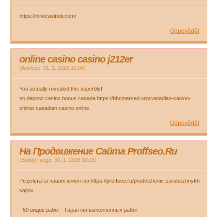
https://ninecasinoit.com/
Odpovědět
online casino casino j212er
(
Arielcop
,
31. 1. 2026
19:04
)
You actually revealed this superbly!
no deposit casino bonus canada https://bhcmerced.org/canadian-casino-
online/ canadian casino online
Odpovědět
На Продвижение Сайта Proffseo.Ru
(
BuddyFuego
,
30. 1. 2026
10:15
)
Результаты наших клиентов https://proffseo.ru/prodvizhenie-zarubezhnykh-
sajtov
- 50 видов работ - Гарантия выполненных работ