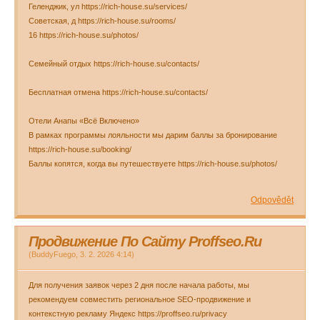
Геленджик, ул https://rich-house.su/services/
Советская, д https://rich-house.su/rooms/
16 https://rich-house.su/photos/
Семейный отдых https://rich-house.su/contacts/
Бесплатная отмена https://rich-house.su/contacts/
Отели Анапы «Всё Включено»
В рамках программы лояльности мы дарим баллы за бронирование
https://rich-house.su/booking/
Баллы копятся, когда вы путешествуете https://rich-house.su/photos/
Odpovědět
Продвижение По Сайту Proffseo.Ru
(
BuddyFuego
,
3. 2. 2026
4:14
)
Для получения заявок через 2 дня после начала работы, мы
рекомендуем совместить региональное SEO-продвижение и
контекстную рекламу Яндекс https://proffseo.ru/privacy