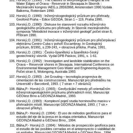
Horský,O. (1990) : The Causes of Morphological Changes at the
Water Edges of Orava - Reservoir in Slovaquia.In Sborník :
Mezinárodní kongres IAEG,s.28592868, Amsterodam 1990.Vydala
Balkema, Rotterdam 1990.
Horský,O. (1990) : Inženýrskogeologický průzkum pro přehrady.
Geofond Praha – Edice GEODA. Stran 1 – 119, Praha 1990.
Horský,O. (1990) : Diskuse ke stanovení rozsahu inženýrsko
geologického průzkumu pro přehrady. In Sborník mezinárodního
symposia “Metodické inovace v inženýrské geologii”,počet stran 8,
Příbram 1990.
Horský,O. (1991) : Inženýrskogeologický průzkum pro přečerpávací
elektrárnu Centro-Cuba v pohoří Escambray. In Geologický
průzkum, 8/1991, s.239-243, + obrazová příloha. Praha, 1991.
Horský,O. (1991) : Česko-španělský a španělsko-český
geotechnický slovník. Vydal DPB Paskov, 1991, s. 1-61.
Horský,O. (1992) : Investigation and landslide stabilization on the
Orava – Reservoir shores in Slovaquia. International Conference on
Environmental Management Geo-Water and Engineering Aspects.
Počet stran 6, Wolongong, Australia 1993.
Horský,O. (1993) : Jet Grouting – tecnología progresiva de
cimentacion de las construcciones. Manuscript pro přednášku na
Universitě v Barceloně, 1993. ( 7 stran + 7 obrázků)
Bláha,P.- Horský,O. (1993) : Geofyzikální metody při orientačním
inženýrskogeologickém průzkumu přehradních míst. Manuscript
GEOtest Brno a GEOINZA Madrid., 1993.
Horský,O. (1993) : Komplexní pojetí studia horninového masivu v
přehradním místě. Manuscript GEOINZA Madrid, 1993. ( 7 str.+
obrazové přílohy).
Bláha,P.- Horský,O. (1994) : El uso de métodos geofísicos para el
estudio del eje de la presa en la etapa orientativa. Manuscript
GEOINZA Madrid a GEOtest Brno., 1994.
Bláha,P.- Horský,O. (1994) : Métodos de prospección geofísica para
el estudio de las posibles cerradas en el anteproyecto o viabilidad de
un embalse. Manuscript GEOINZA Madrid a GEOtest Brno., 1994.