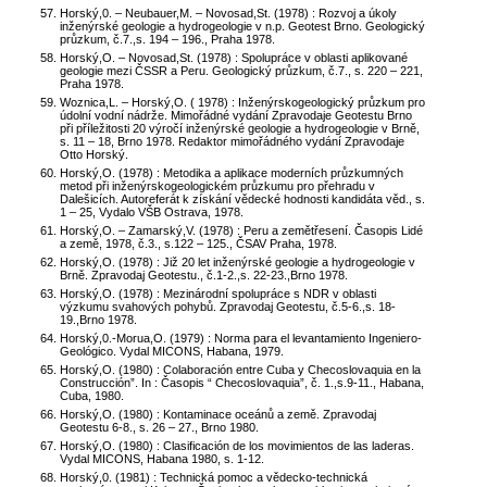
Horský,0. – Neubauer,M. – Novosad,St. (1978) : Rozvoj a úkoly
inženýrské geologie a hydrogeologie v n.p. Geotest Brno. Geologický
průzkum, č.7.,s. 194 – 196., Praha 1978.
Horský,O. – Novosad,St. (1978) : Spolupráce v oblasti aplikované
geologie mezi ČSSR a Peru. Geologický průzkum, č.7., s. 220 – 221,
Praha 1978.
Woznica,L. – Horský,O. ( 1978) : Inženýrskogeologický průzkum pro
údolní vodní nádrže. Mimořádné vydání Zpravodaje Geotestu Brno
při příležitosti 20 výročí inženýrské geologie a hydrogeologie v Brně,
s. 11 – 18, Brno 1978. Redaktor mimořádného vydání Zpravodaje
Otto Horský.
Horský,O. (1978) : Metodika a aplikace moderních průzkumných
metod při inženýrskogeologickém průzkumu pro přehradu v
Dalešicích. Autoreferát k získání vědecké hodnosti kandidáta věd., s.
1 – 25, Vydalo VŠB Ostrava, 1978.
Horský,O. – Zamarský,V. (1978) : Peru a zemětřesení. Časopis Lidé
a země, 1978, č.3., s.122 – 125., ČSAV Praha, 1978.
Horský,O. (1978) : Již 20 let inženýrské geologie a hydrogeologie v
Brně. Zpravodaj Geotestu., č.1-2.,s. 22-23.,Brno 1978.
Horský,O. (1978) : Mezinárodní spolupráce s NDR v oblasti
výzkumu svahových pohybů. Zpravodaj Geotestu, č.5-6.,s. 18-
19.,Brno 1978.
Horský,0.-Morua,O. (1979) : Norma para el levantamiento Ingeniero-
Geológico. Vydal MICONS, Habana, 1979.
Horský,O. (1980) : Colaboración entre Cuba y Checoslovaquia en la
Construcción”. In : Časopis “ Checoslovaquia”, č. 1.,s.9-11., Habana,
Cuba, 1980.
Horský,O. (1980) : Kontaminace oceánů a země. Zpravodaj
Geotestu 6-8., s. 26 – 27., Brno 1980.
Horský,O. (1980) : Clasificación de los movimientos de las laderas.
Vydal MICONS, Habana 1980, s. 1-12.
Horský,0. (1981) : Technická pomoc a vědecko-technická