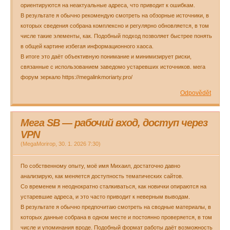
ориентируются на неактуальные адреса, что приводит к ошибкам.
В результате я обычно рекомендую смотреть на обзорные источники, в
которых сведения собрана комплексно и регулярно обновляется, в том
числе такие элементы, как. Подобный подход позволяет быстрее понять
в общей картине избегая информационного хаоса.
В итоге это даёт объективную понимание и минимизирует риски,
связанные с использованием заведомо устаревших источников. мега
форум зеркало https://megalinkmoriarty.pro/
Odpovědět
Мега SB — рабочий вход, доступ через
VPN
(
MegaMorirop
,
30. 1. 2026
7:30
)
По собственному опыту, моё имя Михаил, достаточно давно
анализирую, как меняется доступность тематических сайтов.
Со временем я неоднократно сталкиваться, как новички опираются на
устаревшие адреса, и это часто приводит к неверным выводам.
В результате я обычно предпочитаю смотреть на сводные материалы, в
которых данные собрана в одном месте и постоянно проверяется, в том
числе и упоминания вроде. Подобный формат работы даёт возможность