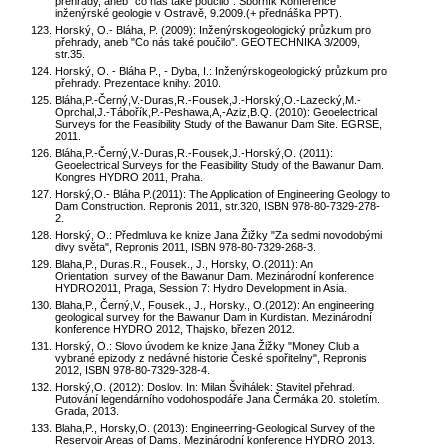
přehrady, aneb "co nás také poučilo". Sborník Konference
inženýrské geologie v Ostravě, 9.2009.(+ přednáška PPT).
Horský, O.- Bláha, P. (2009): Inženýrskogeologický průzkum pro
přehrady, aneb "Co nás také poučilo". GEOTECHNIKA 3/2009,
str.35.
Horský, O. - Bláha P., - Dyba, I.: Inženýrskogeologický průzkum pro
přehrady. Prezentace knihy. 2010.
Bláha,P.-Černý,V.-Duras,R.-Fousek,J.-Horský,O.-Lazecký,M.-
Oprchal,J.-Tábořík,P.-Peshawa,A,-Aziz,B.Q. (2010): Geoelectrical
Surveys for the Feasibility Study of the Bawanur Dam Site. EGRSE,
2011.
Bláha,P.-Černý,V.-Duras,R.-Fousek,J.-Horský,O. (2011):
Geoelectrical Surveys for the Feasibility Study of the Bawanur Dam.
Kongres HYDRO 2011, Praha.
Horský,O.- Bláha P.(2011): The Application of Engineering Geology to
Dam Construction. Repronis 2011, str.320, ISBN 978-80-7329-278-
2.
Horský, O.: Předmluva ke knize Jana Žižky "Za sedmi novodobými
divy světa", Repronis 2011, ISBN 978-80-7329-268-3.
Blaha,P., Duras.R., Fousek., J., Horsky, O.(2011): An
Orientation survey of the Bawanur Dam. Mezinárodní konference
HYDRO2011, Praga, Session 7: Hydro Development in Asia.
Blaha,P., Černý,V., Fousek., J., Horsky., O.(2012): An engineering
geological survey for the Bawanur Dam in Kurdistan. Mezinárodní
konference HYDRO 2012, Thajsko, březen 2012.
Horský, O.: Slovo úvodem ke knize Jana Žižky "Money Club a
vybrané epizody z nedávné historie České spořitelny", Repronis
2012, ISBN 978-80-7329-328-4.
Horský,O. (2012): Doslov. In: Milan Švihálek: Stavitel přehrad.
Putování legendárního vodohospodáře Jana Čermáka 20. stoletím.
Grada, 2013.
Blaha,P., Horsky,O. (2013): Engineerring-Geological Survey of the
Reservoir Areas of Dams. Mezinárodní konference HYDRO 2013.