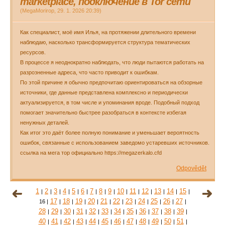
marketplace, подключение в Tor сети
(
MegaMorirop
,
29. 1. 2026
20:39
)
Как специалист, моё имя Илья, на протяжении длительного времени
наблюдаю, насколько трансформируется структура тематических
ресурсов.
В процессе я неоднократно наблюдать, что люди пытаются работать на
разрозненные адреса, что часто приводит к ошибкам.
По этой причине я обычно предпочитаю ориентироваться на обзорные
источники, где данные представлена комплексно и периодически
актуализируется, в том числе и упоминания вроде. Подобный подход
помогает значительно быстрее разобраться в контексте избегая
ненужных деталей.
Как итог это даёт более полную понимание и уменьшает вероятность
ошибок, связанные с использованием заведомо устаревших источников.
ссылка на мега тор официально https://megazerkalo.cfd
Odpovědět
1
2
3
4
5
6
7
8
9
10
11
12
13
14
15
|
|
|
|
|
|
|
|
|
|
|
|
|
|
|
17
18
19
20
21
22
23
24
25
26
27
16
|
|
|
|
|
|
|
|
|
|
|
|
28
29
30
31
32
33
34
35
36
37
38
39
|
|
|
|
|
|
|
|
|
|
|
|
40
41
42
43
44
45
46
47
48
49
50
51
|
|
|
|
|
|
|
|
|
|
|
|