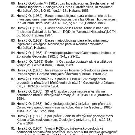
Horský,O.-Conde,M.(1981) : Las Investigaciones Geofísicas en el
estudio Ingeniero-Geológico de Obras Hidrotécnicas. In “Voluntad
Hidráulica”, XX., NO 61., pg.14-18., Habana 1983.
Horský,O. (1982) : Bases metodológicas para el desarrollo de las
Investigaciones Ingeniero-Geológicas para las Obras Hidrotécnicas.
In “Voluntad Hidráulica”, XX. N0 62, pg.57 –63.,Habana 1983.
Horský,O. (1982) : Clasificación de las rocas sobre la base del
“Indice de Calidad de la Roca – RQD. In “Voluntad Hidraulica”,N0 74,
pg. 51-56.,Habana 1987.
Horský,O. (1982) : Bases metodológicas para el levantamiento
Ingeniero-Geológico. Manuscrito para la Revista : “Voluntad
Hidráulica”, Habana.
Horský,O. (1983) : Rozvoj spolupráce mezi Geotestem a Kubou. In
Zpravodaj Geotestu, 1982.,č. 3-4., s.29-31.
Horský, O. (1983): Bude mít Ostravsko dostatek pitné a užitkové
vody? MS Geotest Brno, 8 stran, 1983.
Horský,O. (1983) : Investigaciones Ingeniero-Geológicas para las
Presas Vydal Geotest Brno jako účelovou publikaci. Stran 223.
Horský,O.-Simeonova,G.-Spanilá,T. (1983) : Vliv exogenních
procesů na přetváření břehů vodních nádrží. Geologický průzkum,
č.6., s. 163-166, Praha 1984.
Horský,O. (1983) : 30 let Oravské vodní nádrže a její vliv na
deformace břehů. Inženýrské stavby, č.10., s.489-498.,Bratislava
1984.
Horský,O. (1983) : Inženýrskogeologický průzkum pro přehradu
Corojo ve vápencovém krasu na Kubě. Ročenka Geotestu 1981-
1983., s.21-32.,Brno 1984.
Horský,O. (1983) : Spolupráce v oblasti inženýrské geologie mezi
Kubou a Československem. Geologický průzkum., č.1., s.12-13.,
Praha 1984.
Horský,O. (1984) : Využití RQD pro inženýrsko-geologické
hodnocení horninového prostředí. In “Zborník Inžiniersko-geologické