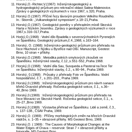
Horský,O.-Richter,V.(1967): Inženýrskogeologický a
hydrogeologický průzkum pro rekreační oblast Satina-Malenovice.
Zprávy o geologických výzkumech v roce 1967, s.320, Praha.
Horský.O.(1967): Příčné řezy lávovým proudem Velkého Roudného.
In.: Sborník: „Vulkanologické symposium“,s.18–21,Praha.
Horský,O.(1967): Geologické poměry v přehradním místě Slezská
Harta v Nízkém Jeseníku. Zprávy o geologických výzkumech v roce
1967,s.316–317,Praha.
Horký,O.(1968) : Vodní dílo Boadella v severovýchodních Pyrenejích
ve Španělsku. Geologický průzkum,č.4.,1968, s.163–164.
Horský, O. (1968): Inženýrsko-geologický průzkum pro přehradu na
řece Hluchové v Nýdku u Bystřice nad Olší. Manuscript, Geotest
Brno, 10 stran + přílohy.
Horský,O.(1968) : Metodika polních smykových zkoušek ve
Španělsku. Inženýrské stavby, č.12.,s.551–552.,Praha 1968.
Horský,O.(1968) : Vodní díla Sau, Susqueda a Pasteral na řece Ter
ve Španělsku. Inženýrské stavby, č.2., s.90–94., Praha 1969.
Horský, 0.(1968) : Průsaky z přehrady Foix ve Španělsku. Vodní
hospodářství, č.7., s.201–203., Praha 1969.
Horský,0.(1968) : Inženýrskogeologický průzkum pro návrh sanace
břehů Oravské přehrady. Ročenka geologické sekce, č.1., s.36–
40.,Brno 1969.
Horský,0.(1969) : Inženýrskogeologický průzkum pro přehradu na
řece Moravici ve Slezské Hartě. Ročenka geologické sekce, č.1., s.
25–27.,Brno 1969.
Horský,0.)1969) : Výstavba přehrad ve Španělsku. Lidé a země, č.3.,
s. 137–138., ČSAV Praha, 1969.
Horský,O. (1969) : Příčiny morfologických změn na březích Oravské
nádrže, s. 1–35 + obrazové přílohy. MS Geotest Brno, 1969.
Horský,O. ( 1969) : The Causes of Morphological Changes at the
Water Edges of Orava – reservoir. Stran 7 + obrazové přílohy a
fotografie. MS Geotest Brno