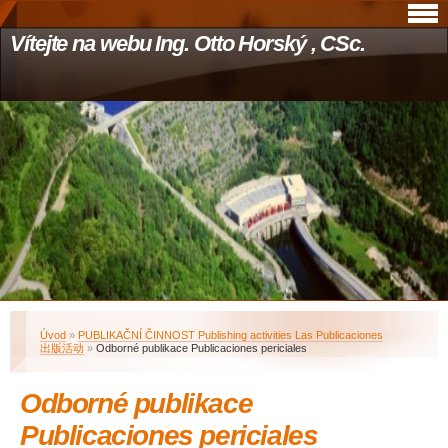
Vítejte na webu Ing. Otto Horský , CSc.
Úvod
»
PUBLIKAČNÍ ČINNOST Publishing activities Las Publicaciones
出版活动
»
Odborné publikace Publicaciones periciales
Odborné publikace
Publicaciones periciales