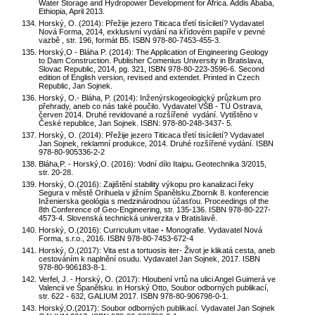
Water Storage and Hydropower Development for Africa. Addis Ababa,
Ethiopia, April 2013.
Horský, O. (2014): Přežije jezero Titicaca třetí tisíciletí? Vydavatel
Nová Forma, 2014, exklusivní vydání na křídovém papíře v pevné
vazbě , str. 196, formát B5. ISBN 978-80-7453-455-3.
Horský,O - Bláha P. (2014): The Application of Engineering Geology
to Dam Construction. Publisher Comenius University in Bratislava,
Slovac Republic, 2014, pg. 321, ISBN 978-80-223-3596-6. Second
edition of English version, revised and extendet. Printed in Czech
Republic, Jan Sojnek.
Horský, O.- Bláha, P. (2014): Inženýrskogeologický průzkum pro
přehrady, aneb co nás také poučilo. Vydavatel VŠB - TÚ Ostrava,
červen 2014. Druhé revidované a rozšířené vydání. Vytištěno v
České republice, Jan Sojnek. ISBN: 978-80-248-3437- 5.
Horský, O. (2014): Přežije jezero Titicaca třetí tisíciletí?
Vydavatel
Jan Sojnek, reklamní produkce, 2014. Druhé rozšířené vydání. ISBN
978-80-905336-2-2
Bláha,P. - Horský,O. (2016): Vodní dílo Itaipu
.
Geotechnika 3/2015,
str. 20-28.
Horský, O.(2016):
Zajištění stability výkopu pro kanalizaci řeky
Segura v městě Orihuela v jižním Španělsku.Zbornik 8. konferencie
Inženierska geológia s medzinárodnou účasťou. Proceedings of the
8th Conference of Geo-Engineering, str. 135-136. ISBN 978-80-227-
4573-4. Slovenská technická univerzita v Bratislavě.
Horský, O.(2016):
Curriculum vitae
-
Monografie.
Vydavatel Nová
Forma, s.r.o., 2016. ISBN 978-80-7453-672-4
Horský, O.(2017): Vita est a tortuosis iter- Život je klikatá cesta, aneb
cestováním k naplnění osudu. Vydavatel Jan Sojnek, 2017. ISBN
978-80-906183-8-1.
Verfel, J. - Horský, O. (2017): Hloubení vrtů na ulici Angel Guimerá ve
Valencii ve Španělsku. in Horský Otto, Soubor odborných publikací,
str. 622 - 632, GALIUM 2017. ISBN 978-80-906798-0-1.
Horský,O.(2017): Soubor odborných publikací. Vydavatel Jan Sojnek