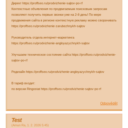
Директ https://proffseo.ru/prodvizhenie-sajtov-po-rf
Контекстные объявления по продвигаемым поисковым запросам
позволяют получить первые звонки уже на 2-й день! По мере
продвижения сайта в регионе контекстную рекламу можно сворачивать
https://proffseo.ru/prodvizhenie-zarubezhnykh-sajtov
Руководитель отдела интернет-маркетинга
https://proffseo.ru/prodvizhenie-angloyazychnykh-sajtov
Улучшаем техническое состояние сайта https://proffseo.ru/prodvizhenie-
sajtov-po-rf
Редизайн https://proffseo.ru/prodvizhenie-angloyazychnykh-sajtov
В тариф входит:
по версии Ringostat https://proffseo.ru/prodvizhenie-sajtov-po-rf
Odpovědět
Test
(
Amun Ra
,
1. 2. 2026
5:45
)