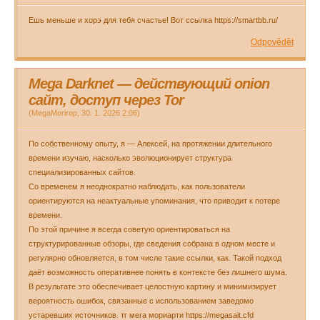
Ешь меньше и хорэ для тебя счастье! Вот ссылка https://smartbb.ru/
Odpovědět
Mega Darknet — действующий onion
сайт, доступ через Tor
(
MegaMorirop
,
30. 1. 2026
2:06
)
По собственному опыту, я — Алексей, на протяжении длительного
времени изучаю, насколько эволюционирует структура
специализированных сайтов.
Со временем я неоднократно наблюдать, как пользователи
ориентируются на неактуальные упоминания, что приводит к потере
времени.
По этой причине я всегда советую ориентироваться на
структурированные обзоры, где сведения собрана в одном месте и
регулярно обновляется, в том числе такие ссылки, как. Такой подход
даёт возможность оперативнее понять в контексте без лишнего шума.
В результате это обеспечивает целостную картину и минимизирует
вероятность ошибок, связанные с использованием заведомо
устаревших источников. тг мега мориарти https://megasait.cfd