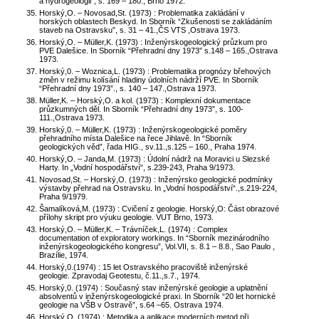
a hydrogeologii”, s. 169 – 180., Brno 1972.
Horský,O. – Novosad,St. (1973) : Problematika zakládání v
horských oblastech Beskyd. In Sborník “Zkušenosti se zakládáním
staveb na Ostravsku”, s. 31 – 41.,ČS VTS ,Ostrava 1973.
Horský,O. – Müller,K. (1973) : Inženýrskogeologický průzkum pro
PVE Dalešice. In Sborník “Přehradní dny 1973” s.148 – 165.,Ostrava
1973.
Horský,0. – Woznica,L. (1973) : Problematika prognózy břehových
změn v režimu kolísání hladiny údolních nádrží PVE. In Sborník
“Přehradní dny 1973”., s. 140 – 147.,Ostrava 1973.
Müller,K. – Horský,O. a kol. (1973) : Komplexní dokumentace
průzkumných děl. In Sborník “Přehradní dny 1973”, s. 100-
111.,Ostrava 1973.
Horský,0. – Müller,K. (1973) : Inženýrskogeologické poměry
přehradního místa Dalešice na řece Jihlavě. In “Sborník
geologických věd”, řada HIG., sv.11.,s.125 – 160., Praha 1974.
Horský,O. – Janda,M. (1973) : Údolní nádrž na Moravici u Slezské
Harty. In „Vodní hospodářství“, s.239-243, Praha 9/1973.
Novosad,St. – Horský,O. (1973) : Inženýrsko geologické podmínky
výstavby přehrad na Ostravsku. In „Vodní hospodářství“.,s.219-224,
Praha 9/1979.
Šamalíková,M. (1973) : Cvičení z geologie. Horský,O: Část obrazové
přílohy skript pro výuku geologie. VUT Brno, 1973.
Horský,O. – Müller,K. – Trávníček,L. (1974) : Complex
documentation of exploratory workings. In “Sborník mezinárodního
inženýrskogeologického kongresu”, Vol.VII, s. 8.1 – 8.8., Sao Paulo ,
Brazílie, 1974.
Horský,0.(1974) : 15 let Ostravského pracoviště inženýrské
geologie. Zpravodaj Geotestu, č.11.,s.7., 1974.
Horský,0. (1974) : Současný stav inženýrské geologie a uplatnění
absolventů v inženýrskogeologické praxi. In Sborník “20 let hornické
geologie na VŠB v Ostravě”, s.64 –65. Ostrava 1974.
Horský,O. (1974) : Metodika a aplikace moderních metod při