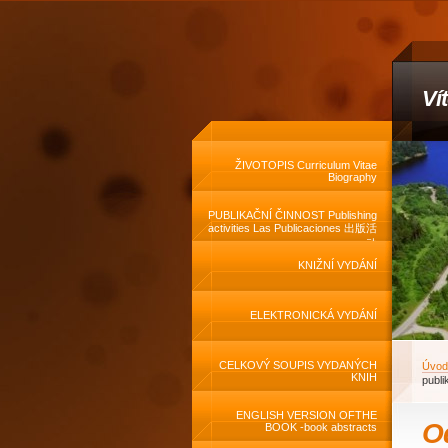
Ví
ŽIVOTOPIS Curriculum Vitae
Biography
PUBLIKAČNÍ ČINNOST Publishing
activities Las Publicaciones 出版活
动
KNIŽNÍ VYDÁNÍ
ELEKTRONICKÁ VYDÁNÍ
CELKOVÝ SOUPIS VYDANÝCH
Úvod
KNIH
publi
ENGLISH VERSION OFTHE
O
BOOK -book abstracts