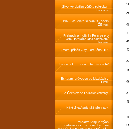
Život ve službě vědě a pokroku -
Interview
1966 - osudové setkání s Janem
Žižkou.
Přehrady a Indiáni v Peru se pro
Otto Horského stali celoživotní
láskou.
Životní příběh Otty Horského H+Z
Přežije jetero Titicaca třetí tisíciletí?
Exkurzní průvodce po lokalitách v
Peru.
Z Čech až do Latinské Ameriky.
Návštěva Asuánské přehrady.
Miloslav Stingl v mých
nehasnoucích vzpomínkách na
společná kubánská dobrodružství v