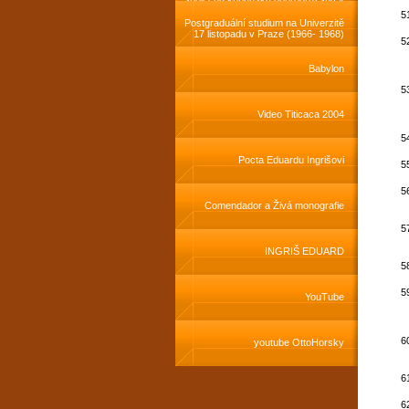
roce 1981
Postgraduální studium na Univerzitě
17 listopadu v Praze (1966- 1968)
Babylon
Video Titicaca 2004
Pocta Eduardu Ingrišovi
Comendador a Živá monografie
INGRIŠ EDUARD
YouTube
youtube OttoHorsky