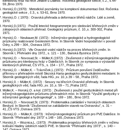
klenbovou hráz na řece Jihlavě u Dalešic. Ročenka geologické sekce, č.2., s.44-
59.,Brno 1970.
Horský,O.(1970) : Metodické poznámky ke komplexní dokumentaci štol. Ročenka
geologické sekce , č.3., s. 53-61, Brno 1970.
Horský,O. ( 1970) : Oravská přehrada a deformace břehů nádrže. Lidé a země,
1970.
Horský,0.(1971) : Použití letecké fotogrammetrie pro sledování břehových změn v
zátopových oblastech přehrad. Geologický průzkum, č. 10.,s. 300-302, Praha
1971.
Horský,O. - Neubauer,M. (1972) : Inženýrsko-geologické a hydrogeologické
průzkumy realizované Geotestem Brno. In Sborník Vodní hospodářství v povodí
Odry, s.299 – 304., Ostrava 1972.
Horský,0.(1972) : Vliv Oravské vodní nádrže na proces břehových změn. In
Sborník I, Přehradní dny 1972., s. 121 – 130., Banská Bystrica 1972.
Horský,O. – Novosad,St. – Müller,K.(1972) : Zkušenosti z inženýrskogeologického
průzkumu pro klenbovou hráz v Dalešicích. In Sborník ze symposia o výstavbě
klenbových přehrad, ČS VTS., s. 154 – 177., Praha 1972.
Horský,O. – Müller,K. – Trávníček,L.(1972) : Průzkum porušení čedičového
příkrovu v přehradním místě Slezská Harta geologicko geofyzikálními metodami. In
Sborník geologických věd, řada HIG.,sv. 10.,s.39 – 58., Praha 1972.
Horský,0. – Müller,K. (1972) : Sesuvy na březích Oravské přehrady. In Sborník
geologfických věd, řada HIG.,sv. 10.,s. 59 – 71.,Praha 1972.
Müller,K. – Horský,O. a kol. (1972) : Zkušenosti z použití geofyzikálních metod při
inženýrskogeolgickém průzkumu přehradních míst. In Sborník “Využití geofyziky v
inženýrské geologii a hydrogeologii”, s. 169 – 180., Brno 1972.
Horský,O. – Novosad,St. (1973) : Problematika zakládání v horských oblastech
Beskyd. In Sborník “Zkušenosti se zakládáním staveb na Ostravsku”, s. 31 –
41.,ČS VTS ,Ostrava 1973.
Horský,O. – Müller,K. (1973) : Inženýrskogeologický průzkum pro PVE Dalešice. In
Sborník “Přehradní dny 1973” s.148 – 165.,Ostrava 1973.
Horský,0. – Woznica,L. (1973) : Problematika prognózy břehových změn v režimu
kolísání hladiny údolních nádrží PVE. In Sborník “Přehradní dny 1973”., s. 140 –
147.,Ostrava 1973.