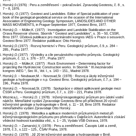
Horský,0.(1976) : Peru a zemětřesení – pokračování. Zpravodaj Geotestu, č. 8 , s.
7 – 8, 1976.
Horský, O.(1977): Geotest and Landslides. Editor of Special publication of year-
book of the geological-geodetical service on the ocasion of the International
Association of Engineering Geology Symposium, LANDSLIDES AND OTHER
MASS MOVEMENTS, in Prague-September 1977, Geotest Brno, 1977.
Horský,O. – Müller,K. (1977) : Investigation and Landslide Stabilization on the
Orava Reservoir shores. Sborník “ Geotest and Landslides”, s. 35 – 50, CSSR,
Brno 1977. Účelová publikace pro mezinárodní kongres IAEG v Praze o sesuvech.
Geotest Brno 1977. Redaktor publikace: Otto Horský.
Horský,O.(1977) : Rozvoj hornictví v Peru. Geologický průzkum, č.9.,s. 284 –
285., Praha 1977.
Horský,O.(1977) : Výsledky a cíle peruánského ropného průmyslu. Geologický
průzkum, č. 12, s. 376 – 377., Praha 1977.
Horský,O. – Múller,K. (1977) : Rock Environment – Determining factor for
projecting the Hydrotecnic Construction works. In Sborník “ III.mezinárodní
kongres IAEG “, Sec III., Vol. I., s. 143 – 151., Madrid 1978.
Horský,0. – Neubauer,M. – Novosad,St. (1978) : Rozvoj a úkoly inženýrské
geologie a hydrogeologie v n.p. Geotest Brno. Geologický průzkum, č.7.,s. 194 –
196., Praha 1978.
Horský,O. – Novosad,St. (1978) : Spolupráce v oblasti aplikované geologie mezi
ČSSR a Peru. Geologický průzkum, č.7., s. 220 – 221, Praha 1978.
Woznica,L. – Horský,O. ( 1978) : Inženýrskogeologický průzkum pro údolní vodní
nádrže. Mimořádné vydání Zpravodaje Geotestu Brno při příležitosti 20 výročí
inženýrské geologie a hydrogeologie v Brně, s. 11 – 18, Brno 1978. Redaktor
mimořádného vydání Zpravodaje Otto Horský.
Horský,O. (1978) : Metodika a aplikace moderních průzkumných metod při
inženýrskogeologickém průzkumu pro přehradu v Dalešicích. Autoreferát k získání
vědecké hodnosti kandidáta věd., s. 1 – 25, Vydalo VŠB Ostrava, 1978.
Horský,O. – Zamarský,V. (1978) : Peru a zemětřesení. Časopis Lidé a země,
1978, č.3., s.122 – 125., ČSAV Praha, 1978.
Horský,O. (1978) : Již 20 let inženýrské geologie a hydrogeologie v Brně.