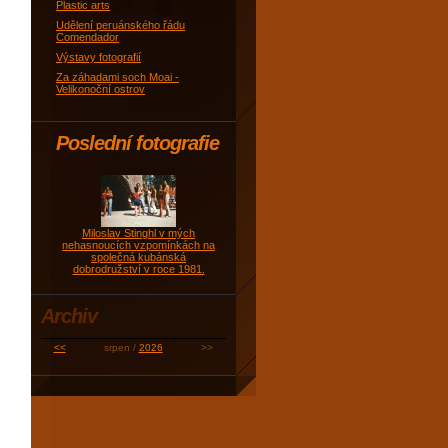
Plastic arts
Udělení peruánského řádu
Comendador
Výstavy fotografií
Za záhadami soch Moai -
Velikonoční ostrov
Poslední fotografie
Miloslav Stinghl v mých
nehasnoucích vzpomínkách na
společná kubánská
dobrodružství v roce 1981.
Archiv
<<
srpen /
2026
>>