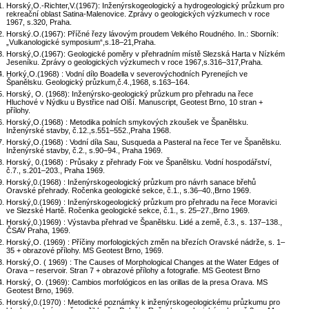
Horský,O.-Richter,V.(1967): Inženýrskogeologický a hydrogeologický průzkum pro
rekreační oblast Satina-Malenovice. Zprávy o geologických výzkumech v roce
1967, s.320, Praha.
Horský.O.(1967): Příčné řezy lávovým proudem Velkého Roudného. In.: Sborník:
„Vulkanologické symposium“,s.18–21,Praha.
Horský,O.(1967): Geologické poměry v přehradním místě Slezská Harta v Nízkém
Jeseníku. Zprávy o geologických výzkumech v roce 1967,s.316–317,Praha.
Horký,O.(1968) : Vodní dílo Boadella v severovýchodních Pyrenejích ve
Španělsku. Geologický průzkum,č.4.,1968, s.163–164.
Horský, O. (1968): Inženýrsko-geologický průzkum pro přehradu na řece
Hluchové v Nýdku u Bystřice nad Olší. Manuscript, Geotest Brno, 10 stran +
přílohy.
Horský,O.(1968) : Metodika polních smykových zkoušek ve Španělsku.
Inženýrské stavby, č.12.,s.551–552.,Praha 1968.
Horský,O.(1968) : Vodní díla Sau, Susqueda a Pasteral na řece Ter ve Španělsku.
Inženýrské stavby, č.2., s.90–94., Praha 1969.
Horský, 0.(1968) : Průsaky z přehrady Foix ve Španělsku. Vodní hospodářství,
č.7., s.201–203., Praha 1969.
Horský,0.(1968) : Inženýrskogeologický průzkum pro návrh sanace břehů
Oravské přehrady. Ročenka geologické sekce, č.1., s.36–40.,Brno 1969.
Horský,0.(1969) : Inženýrskogeologický průzkum pro přehradu na řece Moravici
ve Slezské Hartě. Ročenka geologické sekce, č.1., s. 25–27.,Brno 1969.
Horský,0.)1969) : Výstavba přehrad ve Španělsku. Lidé a země, č.3., s. 137–138.,
ČSAV Praha, 1969.
Horský,O. (1969) : Příčiny morfologických změn na březích Oravské nádrže, s. 1–
35 + obrazové přílohy. MS Geotest Brno, 1969.
Horský,O. ( 1969) : The Causes of Morphological Changes at the Water Edges of
Orava – reservoir. Stran 7 + obrazové přílohy a fotografie. MS Geotest Brno
Horský, O. (1969): Cambios morfológicos en las orillas de la presa Orava. MS
Geotest Brno, 1969.
Horský,0.(1970) : Metodické poznámky k inženýrskogeologickému průzkumu pro