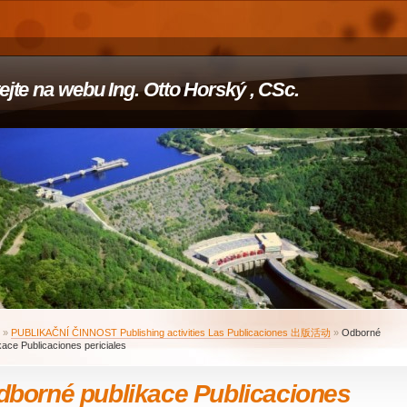
tejte na webu Ing. Otto Horský , CSc.
»
PUBLIKAČNÍ ČINNOST Publishing activities Las Publicaciones 出版活动
»
Odborné
kace Publicaciones periciales
dborné publikace Publicaciones