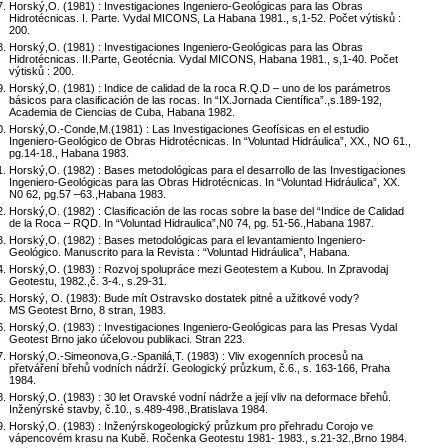
Horský,O. (1981) : Investigaciones Ingeniero-Geológicas para las Obras
Hidrotécnicas. I. Parte. Vydal MICONS, La Habana 1981., s,1-52. Počet výtisků :
200.
Horský,O. (1981) : Investigaciones Ingeniero-Geológicas para las Obras
Hidrotécnicas. II.Parte, Geotécnia. Vydal MICONS, Habana 1981., s,1-40. Počet
výtisků : 200.
Horský,O. (1981) : Indice de calidad de la roca R.Q.D – uno de los parámetros
básicos para clasificación de las rocas. In “IX.Jornada Científica”.,s.189-192,
Academia de Ciencias de Cuba, Habana 1982.
Horský,O.-Conde,M.(1981) : Las Investigaciones Geofísicas en el estudio
Ingeniero-Geológico de Obras Hidrotécnicas. In “Voluntad Hidráulica”, XX., NO 61.,
pg.14-18., Habana 1983.
Horský,O. (1982) : Bases metodológicas para el desarrollo de las Investigaciones
Ingeniero-Geológicas para las Obras Hidrotécnicas. In “Voluntad Hidráulica”, XX.
N0 62, pg.57 –63.,Habana 1983.
Horský,O. (1982) : Clasificación de las rocas sobre la base del “Indice de Calidad
de la Roca – RQD. In “Voluntad Hidraulica”,N0 74, pg. 51-56.,Habana 1987.
Horský,O. (1982) : Bases metodológicas para el levantamiento Ingeniero-
Geológico. Manuscrito para la Revista : “Voluntad Hidráulica”, Habana.
Horský,O. (1983) : Rozvoj spolupráce mezi Geotestem a Kubou. In Zpravodaj
Geotestu, 1982.,č. 3-4., s.29-31.
Horský, O. (1983): Bude mít Ostravsko dostatek pitné a užitkové vody?
MS Geotest Brno, 8 stran, 1983.
Horský,O. (1983) : Investigaciones Ingeniero-Geológicas para las Presas Vydal
Geotest Brno jako účelovou publikaci. Stran 223.
Horský,O.-Simeonova,G.-Spanilá,T. (1983) : Vliv exogenních procesů na
přetváření břehů vodních nádrží. Geologický průzkum, č.6., s. 163-166, Praha
1984.
Horský,O. (1983) : 30 let Oravské vodní nádrže a její vliv na deformace břehů.
Inženýrské stavby, č.10., s.489-498.,Bratislava 1984.
Horský,O. (1983) : Inženýrskogeologický průzkum pro přehradu Corojo ve
vápencovém krasu na Kubě. Ročenka Geotestu 1981- 1983., s.21-32.,Brno 1984.