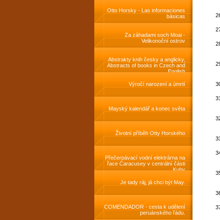
livres
Otto Horsky - Las informaciones
básicas
Za záhadami soch Moai -
Velikonoční ostrov
Abstrakty knih česky a anglicky,
Abstracts of books in Czech and
English
Výročí narození a úmrtí
Mayský kalendář a konec světa
Životní příběh Otty Horského
Přečerpávací vodní elektrárna na
řace Caracusey v centrální části
Kuby
Je tady ráj, já chci být May.
COMENDADOR - cesta k udělení
peruánského řádu.