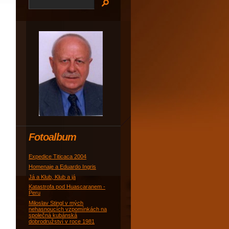
Fotoalbum
Expedice Titicaca 2004
Homenaje a Eduardo Ingris
Já a Klub, Klub a já
Katastrofa pod Huascaranem -
Peru
Miloslav Stingl v mých
nehasnoucích vzpomínkách na
společná kubánská
dobrodružství v roce 1981