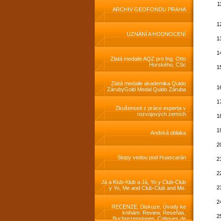
activities
ARCHIV GEOFONDU PRAHA
UZNÁNÍ A HODNOCENÍ
Zlatá medaile AQZ pro Ing. Otto
Horského, CSc
Zlatá medaile akademika Quido
ZárubyGold Medal Quido Záruba
Zkušenosti z práce experta v
rozvojových zemích
Andská oblaka
Stopy vedou pod Huascarán
Já a Klub-Klub a Já, Yo y Club-Club
y Yo, Me and Club-Club and Me.
RECENZE, Diskuze, Úvody ke
knihám: Review, Reseňas,
Buchrezensionen, Critiques de