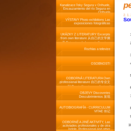
pe
Kanalizace řeky Segura v Orihuele,
Encauzamiento del río Segura en
Orihuela
2. 1.
So
VÝSTAVY Photo exhibitions Las
exposiciones fotográficas
UKÁZKY Z LITERATURY Excerpts
from own literature 从自己的文学摘
录 Extractos de la propia literatura
Rozhlas a televize
OSOBNOSTI
ODBORNÁ LITERATURA Own
professional literature 自己的专业文
献 Propia literatura profesional
OBJEVY Discoveries
Descubrimientos 发现
AUTOBIOGRAFÍA - CURRICULUM
VITAE 传记
ODBORNÉ A JINÉ AKTIVITY, Las
activiades profesionales y de otra
índole, Professional and other