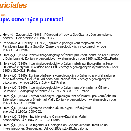
riciales
 2002
upis odborných publikací
Horský - Zatloukal,O.(1963): Pùsobení přírody a člověka na vývoj zemského
povrchu. Lidé a země,č.1,1963,s.36.
Příhodová,A.-Horský,O.(1963): Zpráva o geologickém mapování mezi
Penčicemi,Lazníky a Sobíšky. Zprávy o geologických výzkumech v roce
1963,s.154,Praha.
Horský,O.(1965): Inženýrskogeologický průzkum pro vodní nádrž na řece Lomné
v Dolní Lomné. Zprávy o geologických výzkumech v roce 1965, s.310–311,Praha.
Horský,O.(1965): Inženýrskogeologický průzkum přehradního profilu na řece
Hluchové v Nýdku u Bystřice nad Olší. Zprávy o geologických výzkumech v roce
1965,s.318–319, Praha.
Horský,O.(1965): Zpráva o inženýrskogeologickém průzkumu pro přehradu na
řece Rožnovské Bečvě u Rožnova pod Radhoštěm. Zprávy o geologických
výzkumech v roce 1965, s.316 – 317,Praha.
Horský,O.(1965): Inženýrskogeologický průzkum pro přehradu na Čižině u
Brumovic. Geologický průzkum,č.12,1965,s.368 – 371,Praha.
Horský,O.(1966): Zpráva o inženýrskogeologickém průzkumu pro vodní dílo na
Zelenském potoce u Štítné nad Vláří. Zprávy o geologických výzkumech v roce
1966,s.372–373,Praha.
Horský,O.(1966): Výstavba vodních děl na Kypru. Inženýrské
stavby,č.1,1968,s.330–332.
Horský,O.(1966): Havárie stoky v Ostravě-Zábřehu. Vodní
hospodářství,č.4,1967,s.162–163.Praha.
Horský,O.(1967): La Ingeniería Geológica en Checoslovaquia. Instituto de
Investigaciones Geológicas, Vol.XXI,1967,s.1–10,Barcelona.