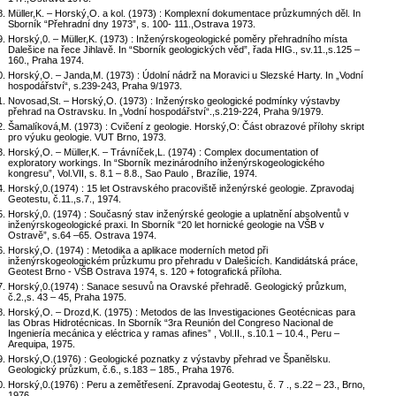
Müller,K. – Horský,O. a kol. (1973) : Komplexní dokumentace průzkumných děl. In
Sborník “Přehradní dny 1973”, s. 100- 111.,Ostrava 1973.
Horský,0. – Müller,K. (1973) : Inženýrskogeologické poměry přehradního místa
Dalešice na řece Jihlavě. In “Sborník geologických věd”, řada HIG., sv.11.,s.125 –
160., Praha 1974.
Horský,O. – Janda,M. (1973) : Údolní nádrž na Moravici u Slezské Harty. In „Vodní
hospodářství“, s.239-243, Praha 9/1973.
Novosad,St. – Horský,O. (1973) : Inženýrsko geologické podmínky výstavby
přehrad na Ostravsku. In „Vodní hospodářství“.,s.219-224, Praha 9/1979.
Šamalíková,M. (1973) : Cvičení z geologie. Horský,O: Část obrazové přílohy skript
pro výuku geologie. VUT Brno, 1973.
Horský,O. – Müller,K. – Trávníček,L. (1974) : Complex documentation of
exploratory workings. In “Sborník mezinárodního inženýrskogeologického
kongresu”, Vol.VII, s. 8.1 – 8.8., Sao Paulo , Brazílie, 1974.
Horský,0.(1974) : 15 let Ostravského pracoviště inženýrské geologie. Zpravodaj
Geotestu, č.11.,s.7., 1974.
Horský,0. (1974) : Současný stav inženýrské geologie a uplatnění absolventů v
inženýrskogeologické praxi. In Sborník “20 let hornické geologie na VŠB v
Ostravě”, s.64 –65. Ostrava 1974.
Horský,O. (1974) : Metodika a aplikace moderních metod při
inženýrskogeologickém průzkumu pro přehradu v Dalešicích. Kandidátská práce,
Geotest Brno - VŠB Ostrava 1974, s. 120 + fotografická příloha.
Horský,0.(1974) : Sanace sesuvů na Oravské přehradě. Geologický průzkum,
č.2.,s. 43 – 45, Praha 1975.
Horský,O. – Drozd,K. (1975) : Metodos de las Investigaciones Geotécnicas para
las Obras Hidrotécnicas. In Sborník “3ra Reunión del Congreso Nacional de
Ingeniería mecánica y eléctrica y ramas afines” , Vol.II., s.10.1 – 10.4., Peru –
Arequipa, 1975.
Horský,O.(1976) : Geologické poznatky z výstavby přehrad ve Španělsku.
Geologický průzkum, č.6., s.183 – 185., Praha 1976.
Horský,0.(1976) : Peru a zemětřesení. Zpravodaj Geotestu, č. 7 ., s.22 – 23., Brno,
1976.