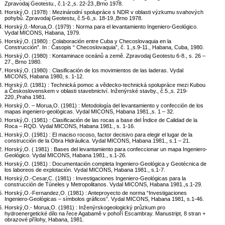
Zpravodaj Geotestu., č.1-2.,s. 22-23.,Brno 1978.
Horský,O. (1978) : Mezinárodní spolupráce s NDR v oblasti výzkumu svahových
pohybů. Zpravodaj Geotestu, č.5-6.,s. 18-19.,Brno 1978.
Horský,0.-Morua,O. (1979) : Norma para el levantamiento Ingeniero-Geológico.
Vydal MICONS, Habana, 1979.
Horský,O. (1980) : Colaboración entre Cuba y Checoslovaquia en la
Construcción”. In : Časopis “ Checoslovaquia”, č. 1.,s.9-11., Habana, Cuba, 1980.
Horský,O. (1980) : Kontaminace oceánů a země. Zpravodaj Geotestu 6-8., s. 26 –
27., Brno 1980.
Horský,O. (1980) : Clasificación de los movimientos de las laderas. Vydal
MICONS, Habana 1980, s. 1-12.
Horský,0. (1981) : Technická pomoc a vědecko-technická spolupráce mezi Kubou
a Československem v oblasti stavebnictví. Inženýrské stavby., č.5.,s. 219-
220.,Praha 1981.
Horský,O. – Morua,O. (1981) : Metodología del levantamiento y confección de los
mapas ingeniero-geológicas. Vydal MICONS, Habana 1981.,s. 1 – 32.
Horský,O. (1981) : Clasificación de las rocas a base del Índice de Calidad de la
Roca – RQD. Vydal MICONS, Habana 1981., s. 1-16.
Horský,O. (1981) : El maciso rocoso, factor decisivo para elegir el lugar de la
construcción de la Obra Hidráulica. Vydal MICONS, Habana 1981., s.1 – 21.
Horský,O. ( 1981) : Bases del levantamiento para confeccionar un mapa Ingeniero-
Geológico. Vydal MICONS, Habana 1981., s.1-26.
Horský,O. (1981) : Documentación completa Ingeniero-Geológica y Geotécnica de
los laboreos de explotación. Vydal MICONS, Habana 1981., s.1-7.
Horský,O.-Cesar,C. (1981) : Investigaciones Ingeniero-Geológicas para la
construcción de Túneles y Metropolitanos. Vydal MICONS, Habana 1981.,s.1-29.
Horský,O.-Fernandez,O. (1981) : Anteproyecto de norma “Investigaciones
Ingeniero-Geológicas – símbolos gráficos”. Vydal MICONS, Habana 1981, s.1-46.
Horský,O.- Morua,O. (1981) : Inženýrskogeologický průzkum pro
hydroenergetické dílo na řece Agabamě v pohoří Escambray. Manustript, 8 stran +
obrazové přílohy, Habana, 1981.