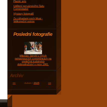
Plastic arts
Udělení peruánského řádu
Comendador
Výstavy fotografií
Za záhadami soch Moai -
Velikonoční ostrov
Poslední fotografie
Miloslav Stinghl v mých
nehasnoucích vzpomínkách na
společná kubánská
dobrodružství v roce 1981.
Archiv
<<
duben /
2025
>>