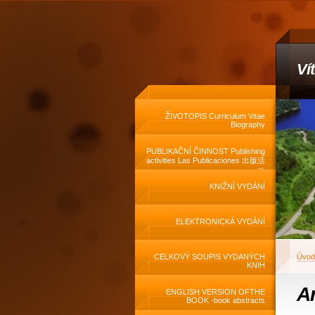
Ví
ŽIVOTOPIS Curriculum Vitae
Biography
PUBLIKAČNÍ ČINNOST Publishing
activities Las Publicaciones 出版活
动
KNIŽNÍ VYDÁNÍ
ELEKTRONICKÁ VYDÁNÍ
CELKOVÝ SOUPIS VYDANÝCH
Úvod
KNIH
A
ENGLISH VERSION OFTHE
BOOK -book abstracts