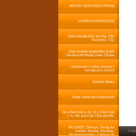
activities
ARCHIV GEOFONDU PRAHA
UZNÁNÍ A HODNOCENÍ
Zlatá medaile AQZ pro Ing. Otto
Horského, CSc
Zlatá medaile akademika Quido
ZárubyGold Medal Quido Záruba
Zkušenosti z práce experta v
rozvojových zemích
Andská oblaka
Stopy vedou pod Huascarán
Já a Klub-Klub a Já, Yo y Club-Club
y Yo, Me and Club-Club and Me.
RECENZE, Diskuze, Úvody ke
knihám: Review, Reseňas,
© 20
Buchrezensionen, Critiques de