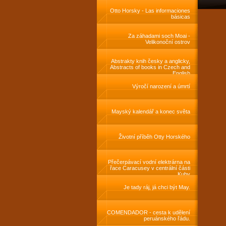
livres
Otto Horsky - Las informaciones
básicas
Za záhadami soch Moai -
Velikonoční ostrov
Abstrakty knih česky a anglicky,
Abstracts of books in Czech and
English
Výročí narození a úmrtí
Mayský kalendář a konec světa
Životní příběh Otty Horského
Přečerpávací vodní elektrárna na
řace Caracusey v centrální části
Kuby
Je tady ráj, já chci být May.
COMENDADOR - cesta k udělení
peruánského řádu.