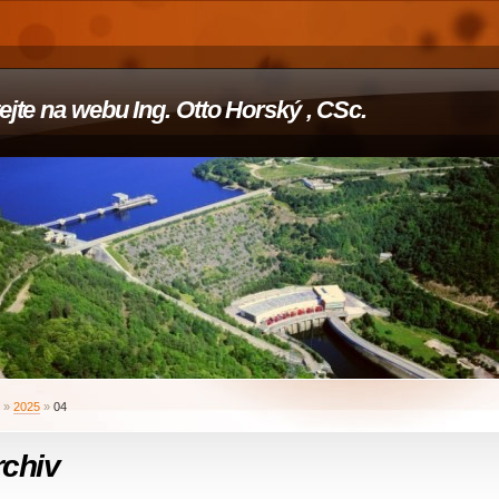
tejte na webu Ing. Otto Horský , CSc.
»
2025
»
04
rchiv