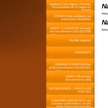
N
Kanalizace řeky Segura v Orihuele,
Encauzamiento del río Segura en
Orihuela
Neby
VÝSTAVY Photo exhibitions Las
exposiciones fotográficas
N
UKÁZKY Z LITERATURY Excerpts
Neby
from own literature 从自己的文学摘
录 Extractos de la propia literatura
Rozhlas a televize
OSOBNOSTI
ODBORNÁ LITERATURA Own
professional literature 自己的专业文
献 Propia literatura profesional
OBJEVY Discoveries
Descubrimientos 发现
AUTOBIOGRAFÍA - CURRICULUM
VITAE 传记
ODBORNÉ A JINÉ AKTIVITY, Las
activiades profesionales y de otra
índole, Professional and other