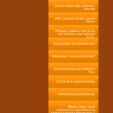
Život ve službě vědě a pokroku -
Interview
1966 - osudové setkání s Janem
Žižkou.
Přehrady a Indiáni v Peru se pro
Otto Horského stali celoživotní
láskou.
Životní příběh Otty Horského H+Z
Přežije jetero Titicaca třetí tisíciletí?
Exkurzní průvodce po lokalitách v
Peru.
Z Čech až do Latinské Ameriky.
Návštěva Asuánské přehrady.
Miloslav Stingl v mých
nehasnoucích vzpomínkách na
společná kubánská dobrodružství v