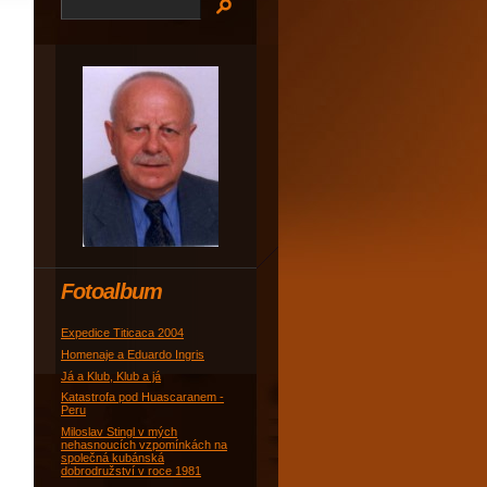
Fotoalbum
Expedice Titicaca 2004
Homenaje a Eduardo Ingris
Já a Klub, Klub a já
Katastrofa pod Huascaranem -
Peru
Miloslav Stingl v mých
nehasnoucích vzpomínkách na
společná kubánská
dobrodružství v roce 1981