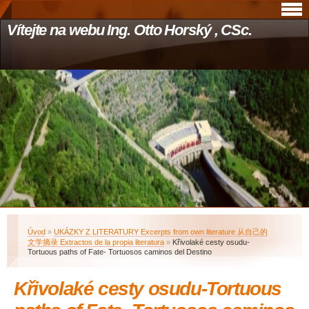
Vítejte na webu Ing. Otto Horský , CSc.
Úvod
»
UKÁZKY Z LITERATURY Excerpts from own literature 从自己的
文学摘录 Extractos de la propia literatura
»
Křivolaké cesty osudu-
Tortuous paths of Fate- Tortuosos caminos del Destino
Křivolaké cesty osudu-Tortuous