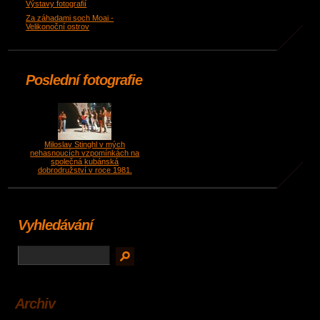
Výstavy fotografií
Za záhadami soch Moai -
Velikonoční ostrov
Poslední fotografie
Miloslav Stinghl v mých
nehasnoucích vzpomínkách na
společná kubánská
dobrodružství v roce 1981.
Vyhledávání
Archiv