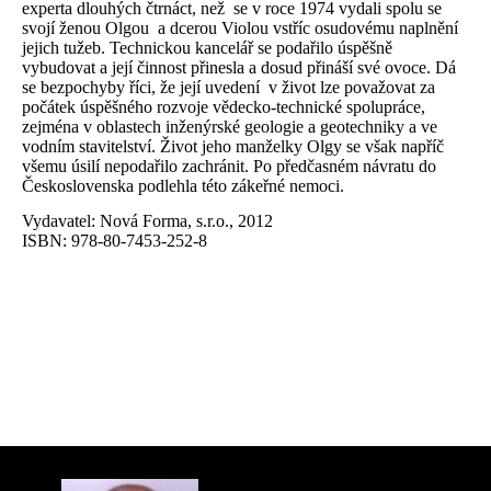
experta dlouhých čtrnáct, než
se v roce 1974 vydali spolu se
svojí ženou Olgou
a dcerou Violou vstříc osudovému naplnění
jejich tužeb. Technickou kancelář se podařilo úspěšně
vybudovat a její činnost přinesla a dosud přináší své ovoce. Dá
se bezpochyby říci, že její uvedení
v život lze považovat za
počátek úspěšného rozvoje vědecko-technické spolupráce,
zejména v oblastech inženýrské geologie a geotechniky a ve
vodním stavitelství. Život jeho manželky Olgy se však napříč
všemu úsilí nepodařilo zachránit. Po předčasném návratu do
Československa podlehla této zákeřné nemoci.
Vydavatel: Nová Forma, s.r.o., 2012
ISBN: 978-80-7453-252-8