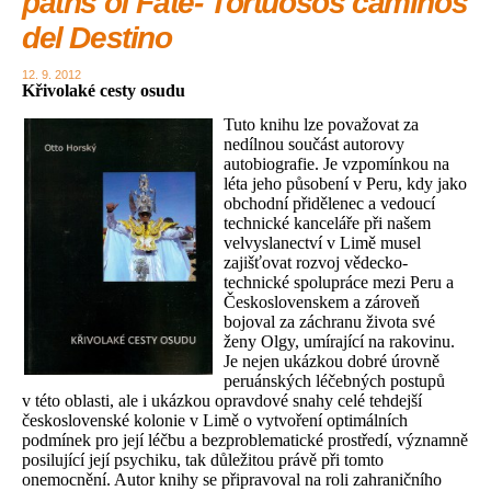
paths of Fate- Tortuosos caminos
del Destino
12. 9. 2012
Křivolaké cesty osudu
Tuto knihu lze považovat za
nedílnou součást autorovy
autobiografie. Je vzpomínkou na
léta jeho působení v Peru, kdy jako
obchodní přidělenec a vedoucí
technické kanceláře při našem
velvyslanectví v Limě musel
zajišťovat rozvoj vědecko-
technické spolupráce mezi Peru a
Československem a zároveň
bojoval za záchranu života své
ženy Olgy, umírající na rakovinu.
Je nejen ukázkou dobré úrovně
peruánských léčebných postupů
v této oblasti, ale i ukázkou opravdové snahy celé tehdejší
československé kolonie v Limě o vytvoření optimálních
podmínek pro její léčbu a bezproblematické prostředí, významně
posilující její psychiku, tak důležitou právě při tomto
onemocnění. Autor knihy se připravoval na roli zahraničního