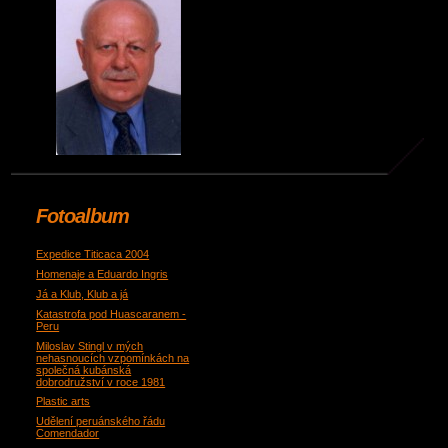
Fotoalbum
Expedice Titicaca 2004
Homenaje a Eduardo Ingris
Já a Klub, Klub a já
Katastrofa pod Huascaranem -
Peru
Miloslav Stingl v mých
nehasnoucích vzpomínkách na
společná kubánská
dobrodružství v roce 1981
Plastic arts
Udělení peruánského řádu
Comendador