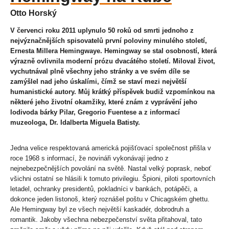
Otto Horský
V červenci roku 2011 uplynulo 50 roků od smrti jednoho z
nejvýznačnějších spisovatelů první poloviny minulého století,
Ernesta Millera Hemingwaye. Hemingway se stal osobností, která
výrazně ovlivnila moderní prózu dvacátého století. Miloval život,
vychutnával plně všechny jeho stránky a ve svém díle se
zamýšlel nad jeho úskalími, čímž se staví mezi největší
humanistické autory. Můj krátký příspěvek budiž vzpomínkou na
některé jeho životní okamžiky, které znám z vyprávění jeho
lodivoda bárky Pilar, Gregorio Fuentese a z informací
muzeologa, Dr. Idalberta Miguela Batisty.
Jedna velice respektovaná americká pojišťovací společnost přišla v
roce 1968 s informací, že novináři vykonávají jedno z
nejnebezpečnějších povolání na světě. Nastal velký poprask, neboť
všichni ostatní se hlásili k tomuto privilegiu. Špioni, piloti sportovních
letadel, ochranky presidentů, pokladníci v bankách, potápěči, a
dokonce jeden listonoš, který roznášel poštu v Chicagském ghettu.
Ale Hemingway byl ze všech největší kaskadér, dobrodruh a
romantik. Jakoby všechna nebezpečenství světa přitahoval, tato