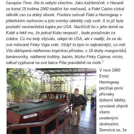
časopise Time. Ale to nebylo všechno. Jako každoročně, v Havaně
se konal 15 května 1960 tradiční lov mečounů, a Fidel Castro získal
několik cen za dobrý úlovek. Posléze setrvali Fidel a Hemingway v
přátelském rozhovoru a tyto snímky obletěly celý svět. A to již byla
poslední nestravitelná kapka pro USA. Navštívili ho v jeho domě na
Kubě a řekli mu, že pokud Kubu neopustí , bude považován za
zrádce. Co mu tedy zbývalo, odejel do USA, ale v naději, že se do
své milované Finky Vigia vrátí. Vždyť to bylo to nejkrásnější, co měl.
Vila obklopená nádhernou tropickou přírodou, s 18 druhy mangovníků,
banánovníky, nádherné květiny, bazén, blízko Finky Cojimar, místo,
odkud vyplouval na své bárce Pilar pravidelně na moře.“
V roce 1960
Ernst
Hemingway
pociťuje první
příznaky
duševní lability,
vyvolané zřejmě
všemi
uvedenými
okolnostmi.
Domnívá se, že