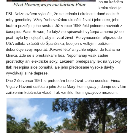
ho na každém
kroku sleduje
FBI. Nelze ovšem vyloučit, že se jednalo i okolnosti dané do jisté
míry geneticky. Vždyťˇsebevraždou ukončili život i jeho otec, jeho
bratr a později i jeho sestra. Již v roce 1958 řekl jednomu novináři z
časopisu Paris Rewue, že když se spisovatel vyčerpá a nemá již co
psát, bylo by nejlepší, aby si vzal život. Po vynuceném příjezdu do
USA odlétá vzápětí do Španělska, kde jen s velkými obtížemi
dokončuje svoji reportáž „Krvavé léto“ a rychle odjíždí do Idaha na
kliniku. Zde se s přestávkami léčí. Nepomáhají však žádné
prostředky ani elektrické šoky. Lékařem předepsaný lék na vysoký
tlak reserpina sice pomáhá, ale jeho předepsané vysoké dávky
vyvolávají silné deprese.
Dne 2 července 1961 si proto sám bere život. Jeho usedlost Finca
Vigia v Havaně osiřela a jeho žena Mary Hemingway ji daruje se vším
zařízením kubánské vládě. Tak vzniklo Hemingwayovo muzeum.