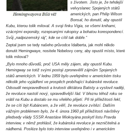
s životem. Jisto je, že tehdejší
velvyslanec Spojených států
amerických, pan Philip Wilson
Bonsal, ho donutil, aby opustil
Kubu, kterou tolik miloval. A svoji finku Vigia, se všemi knihami,
vzácnými exponáty, rozepsanými rukopisy a bohatou korespondencí.
Svůj „nadpozemský ráj“, kde se cítil tak dobře.“
Zeptal jsem se tedy našeho průvodce Idalberta, jak mohl někdo
donutit Hemingwaye, nositele Nobelovy ceny, aby opustil místo, které
tolik miloval?
„Bylo mnoho důvodů, proč USA měly zájem, aby opustil Kubu.
Hemingway se totiž svými postoji zpronevěřil zájmům Spojených
států amerických. V lednu 1959 bylo uveřejněno v americkém tisku
několik jeho vyjádření ve prospěch probíhající kubánské revoluce.
Odsoudil nespravedlnosti a krutosti diktátora Batisty a vyslovil naději,
že revoluce nastolí nový, spravedlivější řád. V březnu téhož roku se
vrátil na Kubu a dostalo se mu vřelého přijetí. Při té příležitosti řekl,
že se cítí být Kubáncem, a že věří, že revoluce zvítězí. Dalším
vážným problémem bylo, že 4. února 1960 při příležitosti návštěvy
předsedy vlády SSSR Anastáse Miokoyána poskytl listu Pravda
interview, v němž prohlásil, že kubánská revoluce je nezničitelná a
nádherná. Posléze bylo toto interview uveřejněno i v americkém