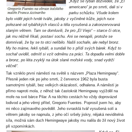
„Když se rybáři dozvěděli, že „El
americano“ je po smrti, dali si v
parku schůzku. Všude kolem
bylo vidět jejich tvrdé tváře, jakoby z vyčiněné kůže, jejich ruce
pořezané od rybářských vlasců a těla vysušená a zakonzervovaná
slaným větrem. Tam se domluvili, že pro „El Viejo“ – starce či otce,
jak mu něžně říkali, postaví sochu. Ani se nenapili, protože se
domnívali, že by se to otci nelíbilo. Našli sochaře, ale nebyl bronz.
My ho máme, řekli rybáři, a sundali ho s přídí svých bárek. Když to
sochař uviděl, odmítl si vzít odměnu za práci. Ta dopadla velmi dobře
a bronz, po léta zvyklý na útok slané mořské vody, snad vydrží
věčně“.
Tak vzniklo první náměstí na světě s názvem „Plaza Hemingway“.
Přesně jeden rok po jeho smrti, 2 července 1962 byla busta
samotnými rybáři, bez velkých okázalostí, odhalena. A náměstí je
přímo naproti mola, z něhož tak častokrát Hemingway vyjížděl na
moře na své bárce Pilar. A na těchto cestách ho vždy doprovázel
lodivod a jeho věrný přítel, Gregorio Fuentes. Poprosil jsem ho, aby
mi něco zajímavého pověděl. Jeho svrasklá tvář vysušená solí a
větrem jakoby se napnula, z jeho očí sršely jiskry, nějaká neviditelná
síla, možná sám duch Hemingwaye jakoby mu nalila do žil nový život
při vzpomínkách.