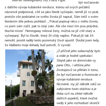
být rozčarován
z dalšího vývoje kubánské revoluce, kterou od svých počátků
názorově podporoval, cítil se jako literát vyčerpán, neměl již co psát,
protože vše podstatné ze svého života již napsal, Sám totiž o svém
literárním díle jednou prohlásil: „ Pokud popisuji něco z mého života,
co jsem sám zažil, pak to stojí zato. Ale vše mezi tím jsou prázdná,
hluchá místa“. Hemingway miloval ženy, možná se již cítil starý a
vyčerpaný. Byl to člověk, který žil vždy naplno. Pokud již tak žít
nemohl, prostě raději tento pozemský život opustil. Doufal jsem tedy,
že Idalberto moje dohady buď potvrdí, či vyvrátí.
„O příčině jeho sebevraždy bylo
a stále je hodně spekulací.
Stejně jako se domníváte vy,
pane Otto, i většina jeho
životopisců se přiklání k tomu,
že byl rozčarován a frustrován z
vývoje kubánské revoluce.
Nicméně, my již několik roků se
zabýváme touto otázkou a je
třeba vzít na zřetel několik
dalších aspektů, které možná
vedly k jeho rozhodnutí skončit