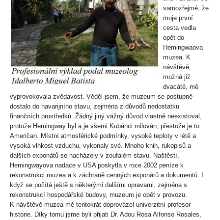
samozřejmé, že
moje první
cesta vedla
opět do
Hemingwaova
muzea. K
návštěvě,
možná již
dvacáté, mě
vyprovokovala zvědavost. Věděl jsem, že muzeum se postupně
dostalo do havarijního stavu, zejména z důvodů nedostatku
finančních prostředků. Žádný jiný vážný důvod vlastně neexistoval,
protože Hemingway byl a je všemi Kubánci milován, přestože je to
Američan. Místní atmosférické podmínky, vysoké teploty v létě a
vysoká vlhkost vzduchu, vykonaly své. Mnoho knih, rukopisů a
dalších exponátů se nacházely v zoufalém stavu. Naštěstí,
Hemingwayova nadace v USA poskytla v roce 2002 peníze k
rekonstrukci muzea a k záchraně cenných exponátů a dokumentů. I
když se počítá ještě s některými dalšími opravami, zejména s
rekonstrukcí hospodářské budovy, muzeum je opět v provozu.
K návštěvě muzea mě tentokrát doprovázel univerzitní profesor
historie. Díky tomu jsme byli přijati Dr. Adou Rosa Alfonso Rosales,