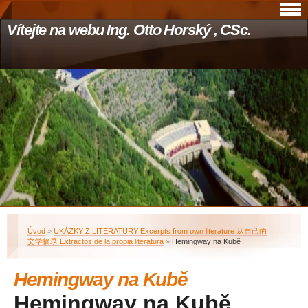
Vítejte na webu Ing. Otto Horský , CSc.
Úvod
»
UKÁZKY Z LITERATURY Excerpts from own literature 从自己的
文学摘录 Extractos de la propia literatura
»
Hemingway na Kubě
Hemingway na Kubě
Hemingway na Kubě