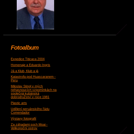
Fotoalbum
Expedice Titicaca 2004
Homenaje a Eduardo Ingris
Já a Klub, Klub a já
Katastrofa pod Huascaranem -
Peru
Miloslav Stingl v mých
nehasnoucích vzpomínkách na
společná kubánská
dobrodružství v roce 1981
Plastic arts
Udělení peruánského řádu
Comendador
Výstavy fotografií
Za záhadami soch Moai -
Velikonoční ostrov