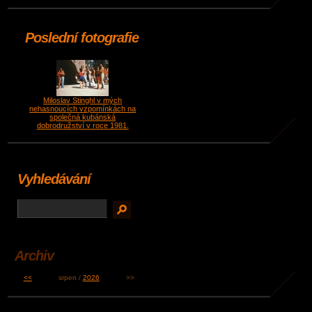
Poslední fotografie
Miloslav Stinghl v mých
nehasnoucích vzpomínkách na
společná kubánská
dobrodružství v roce 1981.
Vyhledávání
Archiv
<<
srpen /
2026
>>