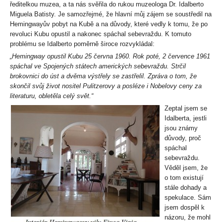
ředitelkou muzea, a ta nás svěřila do rukou muzeologa Dr. Idalberto
Miguela Batisty. Je samozřejmé, že hlavní můj zájem se soustředil na
Hemingwayův pobyt na Kubě a na důvody, které vedly k tomu, že po
revoluci Kubu opustil a nakonec spáchal sebevraždu. K tomuto
problému se Idalberto poměrně široce rozvykládal:
„Hemingway opustil Kubu 25 června 1960. Rok poté, 2 července 1961
spáchal ve Spojených státech amerických sebevraždu. Strčil
brokovnici do úst a dvěma výstřely se zastřelil. Zpráva o tom, že
skončil svůj život nositel Pulitzerovy a posléze i Nobelovy ceny za
literaturu, obletěla celý svět.“
Zeptal jsem se
Idalberta, jestli
jsou známy
důvody, proč
spáchal
sebevraždu.
Věděl jsem, že
o tom existují
stále dohady a
spekulace. Sám
jsem dospěl k
názoru, že mohl