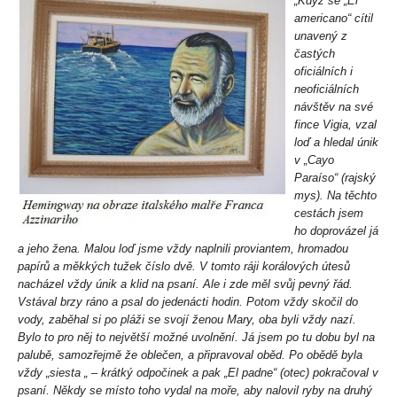
„Když se „El
americano“ cítil
unavený z
častých
oficiálních i
neoficiálních
návštěv na své
fince Vigia, vzal
loď a hledal únik
v „Cayo
Paraíso“ (rajský
mys). Na těchto
cestách jsem
ho doprovázel já
a jeho žena. Malou loď jsme vždy naplnili proviantem, hromadou
papírů a měkkých tužek číslo dvě. V tomto ráji korálových útesů
nacházel vždy únik a klid na psaní. Ale i zde měl svůj pevný řád.
Vstával brzy ráno a psal do jedenácti hodin. Potom vždy skočil do
vody, zaběhal si po pláži se svojí ženou Mary, oba byli vždy nazí.
Bylo to pro něj to největší možné uvolnění. Já jsem po tu dobu byl na
palubě, samozřejmě že oblečen, a připravoval oběd. Po obědě byla
vždy „siesta „ – krátký odpočinek a pak „El padne“ (otec) pokračoval v
psaní. Někdy se místo toho vydal na moře, aby nalovil ryby na druhý