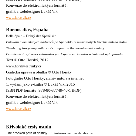
Konverze do elektronických formátů:
grafik a webdesignér Lukáš Vik
www.lukasvik.cz
Buenos días, Espaňa
Hello Spain – Dobrý den Španělsko
Putování dvou mladých nadšenců po Španělsku v sedmdesátých letechminulého století.
Wandering two young enthusiasts in Spain in the seventies last century.
Errante de dos jóvenes entusiastas por España en los años setenta del siglo pasado
Text © Otto Horský, 2012
www.horsky.estranky.cz
Grafická úprava a obálka © Otto Horský
Fotografie Otto Horský, archiv autora a internet
1. vydání jako e-kniha © Lukáš Vik, 2015
ISBN PDF formátu: 978-80-87749-40-1 (PDF)
Konverze do elektronických formátů:
grafik a webdesignér Lukáš Vik
www.lukasvik.cz
Křivolaké cesty osudu
The crooked path of destiny -
El tortuoso camino del destino