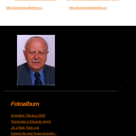
http://www.novaforma.cz
http://www.kniznieshop.cz
Fotoalbum
Expedice Titicaca 2004
Homenaje a Eduardo Ingris
Já a Klub, Klub a já
Katastrofa pod Huascaranem -