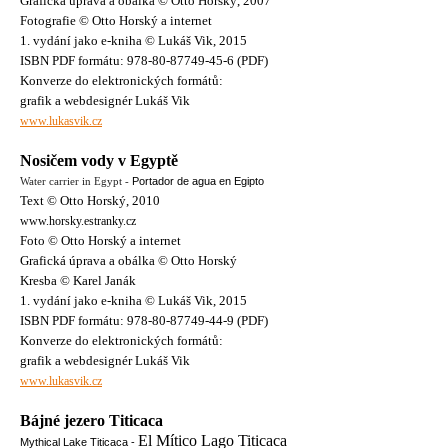
Grafická úprava a obálka © Otto Horský, 2007
Fotografie © Otto Horský a internet
1. vydání jako e-kniha © Lukáš Vik, 2015
ISBN PDF formátu: 978-80-87749-45-6 (PDF)
Konverze do elektronických formátů:
grafik a webdesignér Lukáš Vik
www.lukasvik.cz
Nosičem vody v Egyptě
Water carrier
in Egypt -
Portador de agua en Egipto
Text © Otto Horský, 2010
www.horsky.estranky.cz
Foto © Otto Horský a internet
Grafická úprava a obálka © Otto Horský
Kresba © Karel Janák
1. vydání jako e-kniha © Lukáš Vik, 2015
ISBN PDF formátu: 978-80-87749-44-9 (PDF)
Konverze do elektronických formátů:
grafik a webdesignér Lukáš Vik
www.lukasvik.cz
Bájné jezero Titicaca
El Mítico Lago Titicaca
Mythical Lake Titicaca -