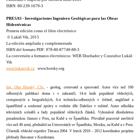
ISBN: 80-239-1679-3
PRESAS - Investigaciones Ingeniero Geológicas para las Obras
Hidrotécnicas
Primera edición como el libro electrónico
© Lukáš Vik, 2015
La edición ampliada y complementada
ISBN del formato PDF: 978-80-87749-88-3
La conversión a formatos electrónicos: WEB Diseňador y Conzultor Lukáš
Vik
www.lukasvik.cz
www.horsky.org
Ing. Otto Horský, CSc.
- geolog, cestovatel a spisovatel. Autor více než 160
odborných publikací doma i v zahraničí, 14-ti knih populárně vědeckých,
cestopisných a biografických, 6-ti technicko-odborných v češtině, angličtině a
španělštině a souhrnné zprávy o vodním díle Dalešice v ruštině. Autor několika
televizních scénářů a řady populárně vědeckých článků. Vykonával dlouholetou
poradenskou činnost v Peru, na Kubě a ve Španělsku. Převážně pracovně navštívil
více než 40 zemí, přednášel na Universitách ve Španělsku, Mexiku, na Kubě a v Peru.
Účastník vědecké expedice Titicaca 2004. V letech 2010 – 2012 koordinátor projektu
přehrady Bawanur v Kurdistanu.