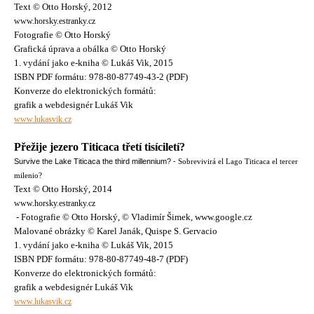
Text © Otto Horský, 2012
www.horsky.estranky.cz
Fotografie © Otto Horský
Grafická úprava a obálka © Otto Horský
1. vydání jako e-kniha © Lukáš Vik, 2015
ISBN PDF formátu: 978-80-87749-43-2 (PDF)
Konverze do elektronických formátů:
grafik a webdesignér Lukáš Vik
www.lukasvik.cz
Přežije jezero Titicaca třetí tisíciletí?
Survive the Lake Titicaca the third millennium? -
Sobrevivirá el Lago Titicaca el tercer
milenio?
Text © Otto Horský, 2014
www.horsky.estranky.cz
- Fotografie © Otto Horský, © Vladimír Šimek, www.google.cz
Malované obrázky © Karel Janák, Quispe S. Gervacio
1. vydání jako e-kniha © Lukáš Vik, 2015
ISBN PDF formátu: 978-80-87749-48-7 (PDF)
Konverze do elektronických formátů:
grafik a webdesignér Lukáš Vik
www.lukasvik.cz