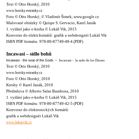
Text © Otto Horský, 2010
www.horsky.estranky.cz
Foto © Otto Horský, © Vladimír Šimek, www.google.cz
Malované obrázky © Quispe S. Gervacio, Karel Janák
1. vydání jako e-kniha © Lukáš Vik, 2015
Konverze do elektr.formátů: grafik a webdesignér Lukáš Vik
ISBN PDF formátu: 978-80-87749-49-4 (PDF)
Incawasi – sídlo bohů
Incawasi - the seat of the Gods –
Incawasi - la sede de los Dioses
Text © Otto Horský, 2010
www.horsky.estranky.cz
Foto © Otto Horský, 2010
Kresby © Karel Janák, 2010
Předmluva © Alberto Salas Barahona, 2010
1. vydání jako e-kniha © Lukáš Vik, 2015
lSBN PDF formátu: 978-80-87749-42-5 (PDF)
Konverze do elektronických formátů:
grafik a webdesignér Lukáš Vik
www.lukasvik.cz