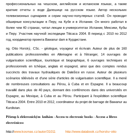
профессиональных на чешском, английском и испанском языках, а также
краткие отчеты о воде Далешице на русском языке.
Автор нескольких
телевизионных сценариев и серии научно-популярных статей.
Он проводит
обширные консультации в Перу, на Кубе и в Испании.
Он много работал в
более чем 40 странах, читал лекции в университетах Испании, Мексики, Кубы
и Перу.
Участник научной экспедиции Titicaca 2004. В период с 2010 по 2012
год, координатор проекта Bawanur dam в Курдистане.
ng.
Otto Horský, CSc.
- géologue, voyageur et écrivain.
Auteur de plus de 160
publications professionnelles en Allemagne et à l'étranger, 14 ouvrages de
vulgarisation scientifique, touristique et biographique, 6 ouvrages techniques et
professionnels en tchèque, anglais et espagnol, ainsi que des comptes rendus
succincts des travaux hydrauliques de Dalešice en russe.
Auteur de plusieurs
scénarios télévisés et d'une série d'articles de vulgarisation scientifique.
Il a mené
de nombreuses consultations au Pérou, à Cuba et en Espagne.
Il a beaucoup
travaillé dans plus de 40 pays, donnant des conférences dans des universités en
Espagne, au Mexique, à Cuba et au Pérou.
Participant à l'expédition scientifique
Titicaca 2004. Entre 2010 et 2012, coordinateur du projet de barrage de Bawanur au
Kurdistan.
Přístup k elektronickým knihám -
Access to electronic books
-
Acceso a libros
electrónicos:
http://
www.kosmas.cz/autor/31011
http://www.databook.cz/horsky-otto