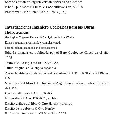
Second edition of English version, revised and extended
E-book publisher © Lukáš Vik www.lukasvik.cz, © 2015
PDF format ISBN: 978-80-87749-75-3 (PDF)
Investigaciones Ingeniero Geológicas para las Obras
Hidrotécnicas
Geological EngineerResearch for Hydrotechnical Works
Edición segunda, modificada y complementada
Second
edition
,
amended and supplemented
Edición primera era publicada por el Buro Geológico Checo en el aňo
1983
Texto © 2003 Ing. Otto HORSKÝ, CSc
Título original en la lengua espaňola
Anexo la utilización de los métodos geofísicos: © Prof. RNDr. Pavel Bláha,
D.Sc.
Sugerencias al libro © Dr. Ingeniero Angel García Yagüe, Profesor Emérito
de U.P.M.
Cuadros, dibujos © Otto HORSKÝ
Fotografías © Otto HORSKÝ y archivo
Diseňo gráfico del libro © Otto Horský y archivo
Diseňo de la cubierta © Otto Horský
Publicado e impreso por GEOtest Brno 2003