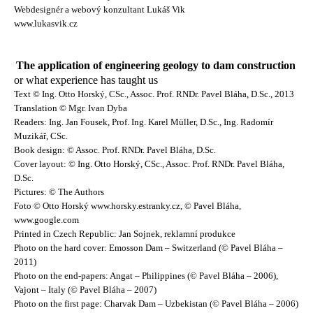
Webdesignér a webový konzultant Lukáš Vik
www.lukasvik.cz
The application of engineering geology to dam construction
or what experience has taught us
Text © Ing. Otto Horský, CSc., Assoc. Prof. RNDr. Pavel Bláha, D.Sc., 2013
Translation © Mgr. Ivan Dyba
Readers: Ing. Jan Fousek, Prof. Ing. Karel Müller, D.Sc., Ing. Radomír
Muzikář, CSc.
Book design: © Assoc. Prof. RNDr. Pavel Bláha, D.Sc.
Cover layout: © Ing. Otto Horský, CSc., Assoc. Prof. RNDr. Pavel Bláha,
D.Sc.
Pictures: © The Authors
Foto © Otto Horský www.horsky.estranky.cz, © Pavel Bláha,
www.google.com
Printed in Czech Republic: Jan Sojnek, reklamní produkce
Photo on the hard cover: Emosson Dam – Switzerland (© Pavel Bláha –
2011)
Photo on the end-papers: Angat – Philippines (© Pavel Bláha – 2006),
Vajont – Italy (© Pavel Bláha – 2007)
Photo on the first page: Charvak Dam – Uzbekistan (© Pavel Bláha – 2006)