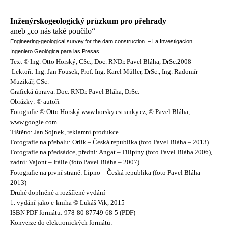
Inženýrskogeologický průzkum pro přehrady
aneb „co nás také poučilo“
Engineering-geological survey for the dam construction – La Investigacion
Ingeniero Geológica para las Presas
Text © Ing. Otto Horský, CSc., Doc. RNDr. Pavel Bláha, DrSc.2008
Lektoři: Ing. Jan Fousek, Prof. Ing. Karel Müller, DrSc., Ing. Radomír
Muzikář, CSc.
Grafická úprava. Doc. RNDr. Pavel Bláha, DrSc.
Obrázky: © autoři
Fotografie © Otto Horský www.horsky.estranky.cz, © Pavel Bláha,
www.google.com
Tištěno: Jan Sojnek, reklamní produkce
Fotografie na přebalu: Orlík – Česká republika (foto Pavel Bláha – 2013)
Fotografie na předsádce, přední: Angat – Filipíny (foto Pavel Bláha 2006),
zadní: Vajont – Itálie (foto Pavel Bláha – 2007)
Fotografie na první straně: Lipno – Česká republika (foto Pavel Bláha –
2013)
Druhé doplněné a rozšířené vydání
1. vydání jako e-kniha © Lukáš Vik, 2015
ISBN PDF formátu: 978-80-87749-68-5 (PDF)
Konverze do elektronických formátů: