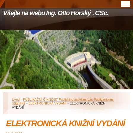
Vítejte na webu Ing. Otto Horský , CSc.
Úvod
»
PUBLIKAČNÍ ČINNOST Publishing activities Las Publicaciones
出版活动
»
ELEKTRONICKÁ VYDÁNÍ
»
ELEKTRONICKÁ KNIŽNÍ
VYDÁNÍ
ELEKTRONICKÁ KNIŽNÍ VYDÁNÍ