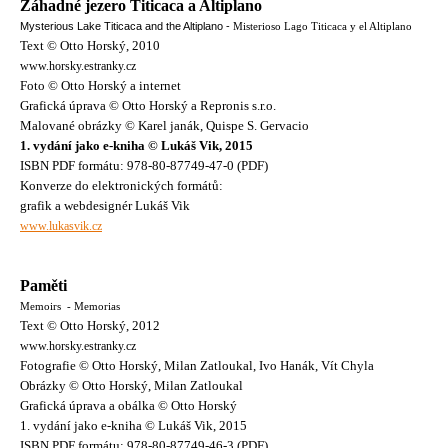
Záhadné jezero Titicaca a Altiplano
Mysterious Lake Titicaca and the Altiplano -
Misterioso Lago Titicaca y el Altiplano
Text © Otto Horský, 2010
www.horsky.estranky.cz
Foto © Otto Horský a internet
Grafická úprava © Otto Horský a Repronis s.r.o.
Malované obrázky © Karel janák, Quispe S. Gervacio
1. vydání jako e-kniha © Lukáš Vik, 2015
ISBN PDF formátu: 978-80-87749-47-0 (PDF)
Konverze do elektronických formátů:
grafik a webdesignér Lukáš Vik
www.lukasvik.cz
Paměti
Memoirs - Memorias
Text © Otto Horský, 2012
www.horsky.estranky.cz
Fotografie © Otto Horský, Milan Zatloukal, Ivo Hanák, Vít Chyla
Obrázky © Otto Horský, Milan Zatloukal
Grafická úprava a obálka © Otto Horský
1. vydání jako e-kniha © Lukáš Vik, 2015
ISBN PDF formátu: 978-80-87749-46-3 (PDF)