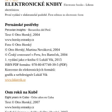
14. 7. 2017
ELEKTRONICKÉ KNIHY
Electronic
books -
Libros
electrónicos
První vydání v elektronické podobě. F
irst edition
in electronic form
Peruánské postřehy
Peruvian insights -
Recuerdos del Perú
Text © Otto Horský, 2004
www.horsky.estranky.cz
Foto © Otto Horský
©
Otto Horský
, Martina Nováková, 2004
©
Český cestovatel v Peru
, Ivo Barteček, 2004
1. vydání jako e-kniha © Lukáš Vik, 2015
ISBN PDF formátu: 978-80-87749-39-5 (PDF)
Konverze do elektronických formátů:
grafik a webdesignér Lukáš Vik
www.lukasvik.cz
Osm roků na Kubě
Eight years in Cuba -
Ocho aňos en Cuba
Text © Otto Horský, 2007
www.horsky.estranky.cz