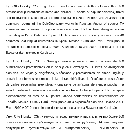
Ing.
Otto Horský, CSc.
- geologist, traveler and writer.
Author of more than 160
professional publications at home and abroad, 14 books of popular scientific, travel
and biographical, 6 technical and professional in Czech, English and Spanish, and
summary reports of the Dalešice water works in Russian.
Author of several TV
scenarios and a series of popular science articles.
He has been doing extensive
consulting in Peru, Cuba and Spain.
He has worked extensively in more than 40
countries, lecturing at universities in Spain, Mexico, Cuba and Peru.
Participant in
the scientific expedition Titicaca 2004. Between 2010 and 2012, coordinator of the
Bawanur dam project in Kurdistan.
Ing.
Otto Horský, CSc.
- Geólogo, viajero y escritor.
Autor de más de 160
publicaciones profesionales en el país y en el extranjero, 14 libros de divulgación
científica, de viajes y biográficos, 6 técnicos y profesionales en checo, inglés y
español, e informes resumidos de las obras hidráulicas de Dalešice en ruso.
Autor
de varios escenarios televisivos y una serie de artículos de ciencia popular.
Ha
estado realizando extensas consultorías en Perú, Cuba y España.
Ha trabajado
extensamente en más de 40 países, dando conferencias en universidades de
España, México, Cuba y Perú.
Participante en la expedición científica Titicaca 2004.
Entre 2010 y 2012, coordinador del proyecto de la presa Bawanur en Kurdistán.
Инж
.
Otto Horský, CSc.
- геолог, путешественник и писатель.
Автор более 160
профессиональных публикаций в стране и за рубежом, 14 книг научно-
популярных, путешествующих и биографических, 6 технических и