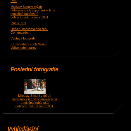
Peru
Miloslav Stingl v mých
nehasnoucích vzpomínkách na
společná kubánská
dobrodružství v roce 1981
Plastic arts
Udělení peruánského řádu
Comendador
Výstavy fotografií
Za záhadami soch Moai -
Velikonoční ostrov
Poslední fotografie
Miloslav Stinghl v mých
nehasnoucích vzpomínkách na
společná kubánská
dobrodružství v roce 1981.
Vyhledávání