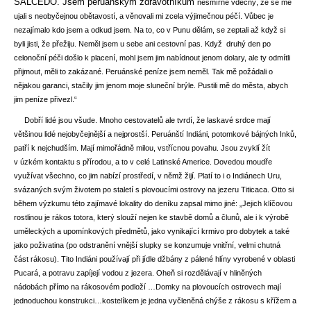
SALCEDO. Jsem peruánským zdravotníkům
nesmírně vděčný, že se mě
ujali s neobyčejnou obětavostí, a věnovali mi zcela výjimečnou péčí. Vůbec je
nezajímalo kdo jsem a odkud jsem. Na to, co v Punu dělám, se zeptali až když si
byli jisti, že přežiju. Neměl jsem u sebe ani cestovní pas. Když druhý den po
celonoční péči došlo k placení, mohl jsem jim nabídnout jenom dolary, ale ty odmítli
přijmout, měli to zakázané. Peruánské peníze jsem neměl. Tak mě požádali o
nějakou garanci, stačily jim jenom moje sluneční brýle. Pustili mě do města, abych
jim peníze přivezl.“
Dobří lidé jsou všude. Mnoho cestovatelů ale tvrdí, že laskavé srdce mají
většinou lidé nejobyčejnější a nejprostší. Peruánští Indiáni, potomkové bájných Inků,
patří k nejchudším. Mají mimořádně milou, vstřícnou povahu. Jsou zvyklí žít
v úzkém kontaktu s přírodou, a to v celé Latinské Americe. Dovedou moudře
využívat všechno, co jim nabízí prostředí, v němž žijí. Platí to i o Indiánech Uru,
svázaných svým životem po staletí s plovoucími ostrovy na jezeru Titicaca. Otto si
během výzkumu této zajímavé lokality do deníku zapsal mimo jiné: „Jejich klíčovou
rostlinou je rákos totora, který slouží nejen ke stavbě domů a člunů, ale i k výrobě
uměleckých a upomínkových předmětů, jako vynikající krmivo pro dobytek a také
jako poživatina (po odstranění vnější slupky se konzumuje vnitřní, velmi chutná
část rákosu). Tito Indiáni používají při jídle džbány z pálené hlíny vyrobené v oblasti
Pucará, a potravu zapíjejí vodou z jezera. Oheň si rozdělávají v hliněných
nádobách přímo na rákosovém podloží …Domky na plovoucích ostrovech mají
jednoduchou konstrukci…kostelíkem je jedna vyčleněná chýše z rákosu s křížem a