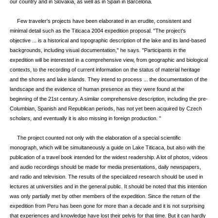
our country and in Slovakia, as well as in Spain in Barcelona.
Few traveler's projects have been elaborated in an erudite, consistent and
minimal detail such as the Titicaca 2004 expedition proposal. "The project's
objective ... is a historical and topographic description of the lake and its land-based
backgrounds, including visual documentation," he says. "Participants in the
expedition will be interested in a comprehensive view, from geographic and biological
contexts, to the recording of current information on the status of material heritage
and the shores and lake islands. They intend to process ... the documentation of the
landscape and the evidence of human presence as they were found at the
beginning of the 21st century. A similar comprehensive description, including the pre-
Columbian, Spanish and Republican periods, has not yet been acquired by Czech
scholars, and eventually it is also missing in foreign production. "
The project counted not only with the elaboration of a special scientific
monograph, which will be simultaneously a guide on Lake Titicaca, but also with the
publication of a travel book intended for the widest readership. A lot of photos, videos
and audio recordings should be made for media presentations, daily newspapers,
and radio and television. The results of the specialized research should be used in
lectures at universities and in the general public. It should be noted that this intention
was only partially met by other members of the expedition. Since the return of the
expedition from Peru has been gone for more than a decade and it is not surprising
that experiences and knowledge have lost their pelvis for that time. But it can hardly