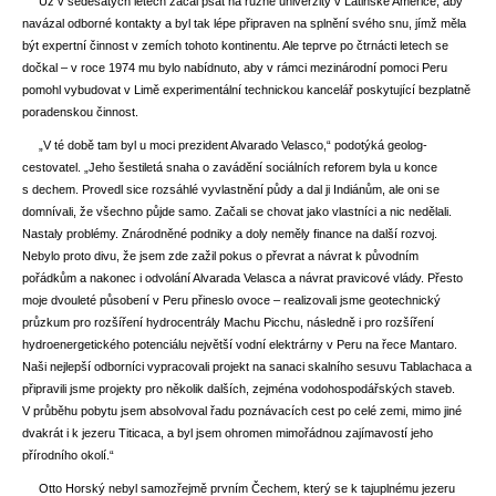
Už v šedesátých letech začal psát na různé univerzity v Latinské Americe, a
by
navázal odborné kontakty a byl tak lépe připraven na splnění svého snu, jímž měla
být expertní činnost v zemích tohoto kontinentu.
Ale teprve po čtrnácti letech se
dočkal – v roce 1974 mu bylo nabídnuto, aby v rámci mezinárodní pomoci Peru
pomohl vybudovat v Limě experimentální technickou kancelář poskytující bezplatně
poradenskou činnost.
„V té době tam byl u moci prezident Alvarado Velasco,“ podotýká geolog-
cestovatel. „Jeho šestiletá snaha o zavádění sociálních reforem byla u konce
s dechem. Provedl sice rozsáhlé vyvlastnění půdy a dal ji Indiánům, ale oni se
domnívali, že všechno půjde samo. Začali se chovat jako vlastníci a nic nedělali.
Nastaly problémy. Znárodněné podniky a doly neměly finance na další rozvoj.
Nebylo proto divu, že jsem zde zažil pokus o převrat a návrat k původním
pořádkům a nakonec i odvolání Alvarada Velasca a návrat pravicové vlády. Přesto
moje dvouleté působení v Peru přineslo ovoce – realizovali jsme geotechnický
průzkum pro rozšíření hydrocentrály Machu Picchu, následně i pro rozšíření
hydroenergetického potenciálu největší vodní elektrárny v Peru na řece Mantaro.
Naši nejlepší odborníci vypracovali projekt na sanaci skalního sesuvu Tablachaca a
připravili jsme projekty pro několik dalších, zejména vodohospodářských staveb.
V průběhu pobytu jsem absolvoval řadu poznávacích cest po celé zemi, mimo jiné
dvakrát i k jezeru Titicaca, a byl jsem ohromen mimořádnou zajímavostí jeho
přírodního okolí.“
Otto Horský nebyl samozřejmě prvním Čechem, který se k tajuplnému jezeru