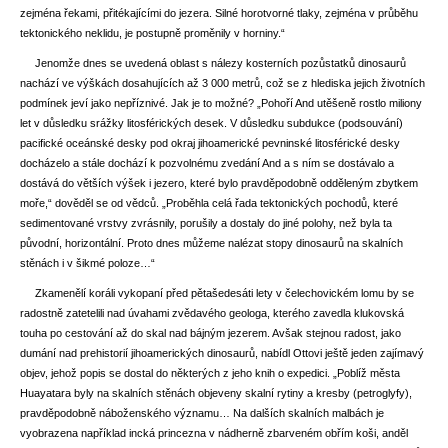
zejména řekami, přitékajícími do jezera. Silné horotvorné tlaky, zejména v průběhu
tektonického neklidu, je postupně proměnily v horniny.“
Jenomže dnes se uvedená oblast
s nálezy kosterních pozůstatků dinosaurů
nachází ve výškách dosahujících až 3 000 metrů, což se z hlediska jejich životních
podmínek jeví jako nepříznivé.
Jak je to možné? „Pohoří And utěšeně rostlo miliony
let v důsledku srážky litosférických desek.
V důsledku subdukce (podsouvání)
pacifické oceánské desky pod okraj jihoamerické pevninské litosférické desky
docházelo a stále dochází k pozvolnému zvedání And
a s ním se dostávalo a
dostává do větších výšek i jezero, které bylo pravděpodobně odděleným zbytkem
moře,“ dověděl se od vědců. „Proběhla celá řada tektonických pochodů, které
sedimentované vrstvy zvrásnily, porušily a dostaly do jiné polohy, než byla ta
původní, horizontální. Proto dnes můžeme nalézat stopy dinosaurů na skalních
stěnách i v šikmé poloze…“
Zkamenělí koráli vykopaní před pětašedesáti lety v čelechovickém lomu by se
radostně zatetelili nad úvahami zvědavého geologa, kterého zavedla klukovská
touha po cestování až do skal nad bájným jezerem. Avšak stejnou radost, jako
dumání nad prehistorií jihoamerických dinosaurů, nabídl Ottovi ještě jeden zajímavý
objev, jehož popis se dostal do některých z jeho knih o expedici. „Poblíž města
Huayatara byly na skalních stěnách objeveny skalní rytiny a kresby (petroglyfy),
pravděpodobně náboženského významu… Na dalších skalních malbách je
vyobrazena například incká princezna v nádherně zbarveném obřím koši, anděl