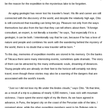
be the reason for the expedition to the mysterious lake to be forgotten.
An aging geologist has never lost his traveler's heart. His life and career are still
connected with the discovery of the world, and despite the relatively high age, Otto
is still convinced that traveling can bring him joy. Pleasure not only from the ways
themselves but also from the fact that they can tell others about them. "A foreign
consultant, an expert, is not literally a traveler," he says, "but especially if it is a
geologist, it can be both. I intentionally say that he can, because if he has a love of
nature and people and combines his work with the wandering behind the mystery of
the world, there is no doubt that a new traveler will be born. "
To this day, memories of expedition months are stored in his memory. On the banks
of Titicaca there were many interesting events, sometimes quite dramatic. The story
of them can be attracted by the many enthusiastic souls, dreaming of distances.
Young people who are already on their feet to the horizon will certainly not deny
travel, even though these stories may also be a warning of the dangers that are
associated with the world's travels.
"Just so I did not lose my life under the Andes clouds," says Otto. "At that time,
as a result of a trip to a plateau of nearly 4,000 meters, I was sick with mountain
sickness. I have spent the worst night of my life there. As we have agreed in
advance, in Punu, the largest city on the coast of the Peruvian side of the lake, I
remained alone, while the other expedition members went to his Bolivian side to