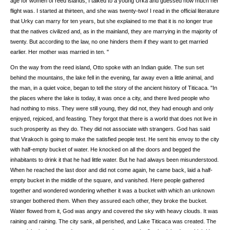
age for women of reed islands; I talked to a young Urka and guessed how much her
flight was. I started at thirteen, and she was twenty-two! I read in the official literature
that Urky can marry for ten years, but she explained to me that it is no longer true
that the natives civilized and, as in the mainland, they are marrying in the majority of
twenty. But according to the law, no one hinders them if they want to get married
earlier. Her mother was married in ten. "
On the way from the reed island, Otto spoke with an Indian guide. The sun set
behind the mountains, the lake fell in the evening, far away even a little animal, and
the man, in a quiet voice, began to tell the story of the ancient history of Titicaca. "In
the places where the lake is today, it was once a city, and there lived people who
had nothing to miss. They were still young, they did not, they had enough and only
enjoyed, rejoiced, and feasting. They forgot that there is a world that does not live in
such prosperity as they do. They did not associate with strangers. God has said
that Virakoch is going to make the satisfied people test. He sent his envoy to the city
with half-empty bucket of water. He knocked on all the doors and begged the
inhabitants to drink it that he had little water. But he had always been misunderstood.
When he reached the last door and did not come again, he came back, laid a half-
empty bucket in the middle of the square, and vanished. Here people gathered
together and wondered wondering whether it was a bucket with which an unknown
stranger bothered them. When they assured each other, they broke the bucket.
Water flowed from it, God was angry and covered the sky with heavy clouds. It was
raining and raining. The city sank, all perished, and Lake Titicaca was created. The