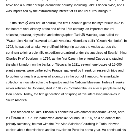
have had a number of trips around the country, including Lake Titicaca twice, and I
was impressed by the extraordinary interest of its natural surroundings. "
Otto Horský was not, of course, the first Czech to get to the mysterious lake in
the heart of And. Already at the end of the 18th century, an important natural
scientist, botanist, physician and ethnographer, Tadeáš Haenke, also called the
"Water Lion Hunter" traveled to Latin America. Historians call it "Czech Humboldt". In
1792, he passed a risky, very difficult hiking trip across the Andes across the
continent to join a scientific expedition organized under the auspices of Spanish King
Charles IV of Bourbon. In 1794, as the first Czech, he entered Cuzco and studied
the plant kingdom on the banks of Titicaca. In 1821, seven huge boxes of 15,000
plant samples were gathered to Prague, gathered by Haenk on research trips and
forgotten for nearly a quarter of a century in the port of Hamburg. A remarkable
collection is now stored in the Náprstov and the National Museum. Tadeáš Haenke
never returned to Bohemia, died in 1817 in Cochabamba, as a local people loved by
Don Tadeo. Today, the fifth generation of offspring of this interesting man lives in
South America.
The research of Lake Titicaca is connected with another important Czech, born
in Příbram in 1902. His name was Jaroslav Soukup. In 1926, as a student of the
priestly seminary, he met with the Peruvian Salesian Chirching in Turin. He was
excited about the missions and he traveled to Peru the same year. He continued his