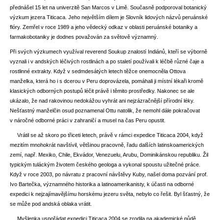
přednášel 15 let na univerzitě San Marcos v Limě. Současně podporoval botanický
výzkum jezera Titicaca. Jeho největším dílem je Slovník lidových názvů peruánské
flóry. Zemřel v roce 1989 a jeho vědecký odkaz v oblasti peruánské botaniky a
farmakobotaniky je dodnes považován za světově významný.
Při svých výzkumech využíval reverend Soukup znalostí Indiánů, kteří se výborně
vyznali i v andských léčivých rostlinách a po staletí používali k léčbě různé čaje a
rostlinné extrakty. Když v sedmdesátých letech těžce onemocněla Ottova
manželka, která ho i s dcerou v Peru doprovázela, pomáhali ji místní lékaři kromě
klasických odborných postupů léčit právě i těmito prostředky. Nakonec se ale
ukázalo, že nad rakovinou nedokážou vyhrát ani nejzázračnější přírodní léky.
Nešťastný manželčin osud poznamenal Ottu natolik, že nemohl dále pokračovat
v náročné odborné práci v zahraničí a musel na čas Peru opustit.
Vrátil se až skoro po třiceti letech, právě v rámci expedice Titicaca 2004, když
mezitím mnohokrát navštívil, většinou pracovně, řadu dalších latinskoamerických
zemí, např. Mexiko, Chile, Ekvádor, Venezuelu, Arubu, Dominikánskou republiku. Žil
typickým tuláckým životem českého geologa a vykonal spoustu užitečné práce.
Když v roce 2003, po návratu z pracovní návštěvy Kuby, našel doma pozvání prof.
Ivo Bartečka, významného historika a latinoamerikanisty, k účasti na odborné
expedici k nejzajímavějšímu horskému jezeru světa, nebylo co řešit. Byl šťastný, že
se může pod andská oblaka vrátit.
Myšlenka uspořádat expedici Titicaca 2004 se zrodila na akademické půdě