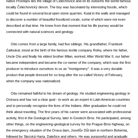
native Prostějov lies the village of Čelechovice and on its outskirts the world-famous
locality Čelechovický devon. The boy was fascinated by interesting fossils, which
could be found in several local open stone quarries. Kutal in the walls and managed
to discover a number of beautiful fossilized corals, some of which were not even
described at that time. He knew from that moment that his life journey would be
connected with natural sciences and geology.
Otto comes from a large family, had five siblings. His grandfather, Frantisek
Zatloukal, stood at the birth of the famous textile company Rolny, where his father,
Uncle Oto and finally his eldest brother Milan, worked. After World War II, our father
became independent and became the co-owner of the company, which was the first
producer to introduce ourselves to us as "montgomery". It was a very durable
product that people dressed for so long after the so-called Victory of February,
when the company was nationalized.
Otto remained faithful to his dream of geology. He studied engineering geology in
Ostrava and has set a clear goal - to work as an expert in Latin American countries
and to personally recognize the lives of the Indians. After graduation he could not
think about traveling. The first years of his career were associated with professional
activity, first in the Geological Survey, later in Geotech Brno. He participated, among
other things, on the engineering-geological survey for the Prague-Brno highway, on
the emergency situation of the Orava dam, Josefův Důl dam in northern Bohemia,
followed by Slezská Harta, Dalešice and others. He was purposeful and gradually