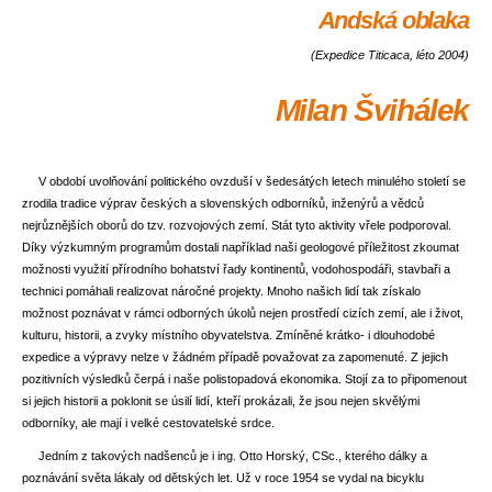
Andská oblaka
(Expedice Titicaca, léto 2004)
Milan Švihálek
V období uvolňování politického ovzduší v šedesátých letech minulého století se
zrodila tradice výprav českých a slovenských odborníků, inženýrů a vědců
nejrůznějších oborů do tzv. rozvojových zemí. Stát tyto aktivity vřele podporoval.
Díky výzkumným programům dostali například naši geologové příležitost zkoumat
možnosti využití přírodního bohatství řady kontinentů, vodohospodáři, stavbaři a
technici pomáhali realizovat náročné projekty. Mnoho našich lidí tak získalo
možnost poznávat v rámci odborných úkolů nejen prostředí cizích zemí, ale i život,
kulturu, historii, a zvyky místního obyvatelstva. Zmíněné krátko- i dlouhodobé
expedice a výpravy nelze v žádném případě považovat za zapomenuté. Z jejich
pozitivních výsledků čerpá i naše polistopadová ekonomika. Stojí za to připomenout
si jejich historii a poklonit se úsilí lidí, kteří prokázali, že jsou nejen skvělými
odborníky, ale mají i velké cestovatelské srdce.
Jedním z takových nadšenců je i ing. Otto Horský, CSc., kterého dálky a
poznávání světa lákaly od dětských let. Už v roce 1954 se vydal na bicyklu