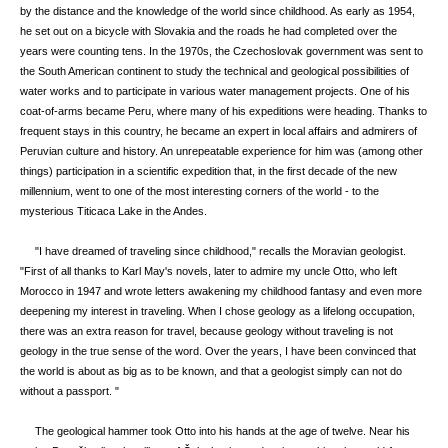
by the distance and the knowledge of the world since childhood. As early as 1954,
he set out on a bicycle with Slovakia and the roads he had completed over the
years were counting tens. In the 1970s, the Czechoslovak government was sent to
the South American continent to study the technical and geological possibilities of
water works and to participate in various water management projects. One of his
coat-of-arms became Peru, where many of his expeditions were heading. Thanks to
frequent stays in this country, he became an expert in local affairs and admirers of
Peruvian culture and history. An unrepeatable experience for him was (among other
things) participation in a scientific expedition that, in the first decade of the new
millennium, went to one of the most interesting corners of the world - to the
mysterious Titicaca Lake in the Andes.
"I have dreamed of traveling since childhood," recalls the Moravian geologist.
"First of all thanks to Karl May's novels, later to admire my uncle Otto, who left
Morocco in 1947 and wrote letters awakening my childhood fantasy and even more
deepening my interest in traveling. When I chose geology as a lifelong occupation,
there was an extra reason for travel, because geology without traveling is not
geology in the true sense of the word. Over the years, I have been convinced that
the world is about as big as to be known, and that a geologist simply can not do
without a passport. "
The geological hammer took Otto into his hands at the age of twelve. Near his