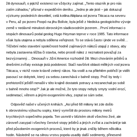
žili dynosauři, o jejichž existenci se vždycky zajímal. „Tento otazník je pro nás
zatím záhadou,“ přiznal v expedičním deníku. „Jedno je ale jisté – jak dokazují
výzkumy posledních desetiletí, celá kotlina Altiplana od jezera Titicaca na severu
v Peru, až po jezero Poopó na jihu Bolívie, byla ještě z hlediska geologického vývoje
země v nedávné minulosti obrovským sladkovodním jezerem…První informaci o
stopách dinosaurů podal geolog Hugo Heyman teprve v roce 1985. Tato informace
však byla utajena a nebyla sdělena veřejnosti. To se stává často i jinde ve světě…
Těžební nebo stavební společnosti hodně zajímavých nálezů utajují z obavy, aby
nebyla zastavena těžba či stavba, nebo prostě nález z neznalosti považují za
bezvýznamný… Dinosauři v Jižní Americe rozhodně žili. Mezi chováním ještěrů a
dnešními zvířaty existuje jistá podobnost. Stačí navštívit oblasti mělkých vod jezera
Titicaca, v nichž roste krásně zelený rákos. Na vodě a na přilehlém pobřeží je vidět
pasoucí se dobytek, který za sebou zanechává v bahně stopy. Proč by tedy i
prehistoričtí ještěři nenašli v této krajině dostatek potravy a nezanechali po sobě
v bahně mnoho stop?“ Jak je ale možné, že tyto stopy nebyly smyty vodní erozí,
sedimetací, větrem a jinými exogenními vlivy, zeptal se sám sebe.
Odpověď našel v učených knihách. „Asi před 68 miliony let zde došlo
k obrovskému výbuchu sopky, který vymrštil do prostoru miliony metrů
krychlových sopečného popela. Ten usmrtil v blízkém okolí všechno živé, ale
zároveň zasypal i všechny čerstvé stopy ještěrů a jiných zvířat a zachránil je tak
před působením exogenních procesů, které by je jinak zničily během několika
hodin. Následně se na silnou vrstvu popela usadily další sedimenty, přinesené