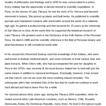
studies of philosophy and theology and in 1935 he was consecrated to a priest.
Every holiday had the opportunity to devote himself to scientific expeditions. In
Punu, on the shores of Lake Titicaca, he met the work of Dr. Herrera and became
interested in botany. She picked up plants and built herbs. He published in scientific
journals and maintained contacts with universities around the world. At a relatively
high age, he gained a professorship and then lectured for 15 years at the University
of San Marcos in Lima. At the same time he supported the botanical research of
Lake Titicaca. His greatest work is the Dictionary of the Folk Names of the Peruvian
Flora. He died in 1989 and his scientific reference in the field of Peruvian botany and
pharmacobotany is still considered world-wide.
In his researches Reverend Soukup used the knowledge of the Indians, who were
well known in Andean medicinal plants, and used centuries to treat various teas and
plant extracts. When Otto's wife, who had accompanied him and her daughter in
Peru in the 1970s, was severely ill, the local doctors helped her to heal with just the
same means in addition to classical techniques. Eventually, however, it has turned
out that cancer can not win even the most soothing natural remedies. The
unfortunate wife's fate reminded Otto of the fact that he could not continue to work
hard abroad and had to leave Peru for a while.
He returned almost thirty years ago, during the Titicaca 2004 expedition, when he
visited several other Latin American countries, such as Mexico, Chile, Ecuador,
Venezuela, Aruba, the Dominican Republic, many times. He lived in the typical royale