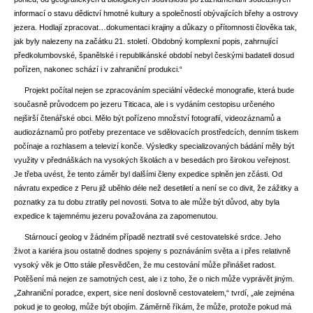
informací o stavu dědictví hmotné kultury a společností obývajících břehy a ostrovy
jezera. Hodlají zpracovat…dokumentaci krajiny a důkazy o přítomnosti člověka tak,
jak byly nalezeny na začátku 21. století. Obdobný komplexní popis, zahrnující
předkolumbovské, španělské i republikánské období nebyl českými badateli dosud
pořízen, nakonec schází i v zahraniční produkci.“
Projekt počítal nejen se zpracováním speciální vědecké monografie, která bude
současně průvodcem po jezeru Titicaca, ale i s vydáním cestopisu určeného
nejširší čtenářské obci. Mělo být pořízeno množství fotografií, videozáznamů a
audiozáznamů pro potřeby prezentace ve sdělovacích prostředcích, denním tiskem
počínaje a rozhlasem a televizí konče. Výsledky specializovaných bádání měly být
využity v přednáškách na vysokých školách a v besedách pro širokou veřejnost.
Je třeba uvést, že tento záměr byl dalšími členy expedice splněn jen zčásti. Od
návratu expedice z Peru již uběhlo déle než desetiletí a není se co divit, že zážitky a
poznatky za tu dobu ztratily pel novosti. Sotva to ale může být důvod, aby byla
expedice k tajemnému jezeru považována za zapomenutou.
Stárnoucí geolog v žádném případě neztratil své cestovatelské srdce. Jeho
život a kariéra jsou ostatně dodnes spojeny s poznáváním světa a i přes relativně
vysoký věk je Otto stále přesvědčen, že mu cestování může přinášet radost.
Potěšení má nejen ze samotných cest, ale i z toho, že o nich může vyprávět jiným.
„Zahraniční poradce, expert, sice není doslovně cestovatelem,“ tvrdí, „ale zejména
pokud je to geolog, může být obojím. Záměrně říkám, že může, protože pokud má