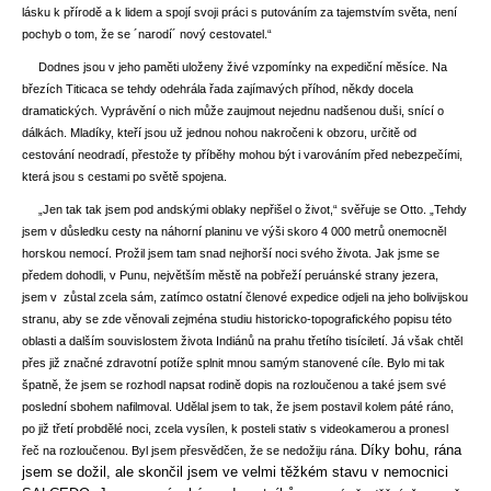
lásku k přírodě a k lidem a spojí svoji práci s putováním za tajemstvím světa, není
pochyb o tom, že se ´narodí´ nový cestovatel.“
Dodnes jsou v jeho paměti uloženy živé vzpomínky na expediční měsíce. Na
březích Titicaca se tehdy odehrála řada zajímavých příhod, někdy docela
dramatických. Vyprávění o nich může zaujmout nejednu nadšenou duši, snící o
dálkách. Mladíky, kteří jsou už jednou nohou nakročeni k obzoru, určitě od
cestování neodradí, přestože ty příběhy mohou být i varováním před nebezpečími,
která jsou s cestami po světě spojena.
„Jen tak tak jsem pod andskými oblaky nepřišel o život,“ svěřuje se Otto. „Tehdy
jsem v důsledku cesty na náhorní planinu ve výši skoro 4 000 metrů onemocněl
horskou nemocí. Prožil jsem tam snad nejhorší noci svého života. Jak jsme se
předem dohodli, v Punu, největším městě na pobřeží peruánské strany jezera,
jsem v zůstal zcela sám, zatímco ostatní členové expedice odjeli na jeho bolivijskou
stranu, aby se zde věnovali zejména studiu historicko-topografického popisu této
oblasti a dalším souvislostem života Indiánů na prahu třetího tisíciletí. Já však chtěl
přes již značné zdravotní potíže splnit mnou samým stanovené cíle. Bylo mi tak
špatně, že jsem se rozhodl napsat rodině dopis na rozloučenou a také jsem své
poslední sbohem nafilmoval. Udělal jsem to tak, že jsem postavil kolem páté ráno,
po již třetí probdělé noci, zcela vysílen, k posteli stativ s videokamerou a pronesl
Díky bohu, rána
řeč na rozloučenou. Byl jsem přesvědčen, že se nedožiju rána.
jsem se dožil, ale skončil jsem ve velmi těžkém stavu v nemocnici