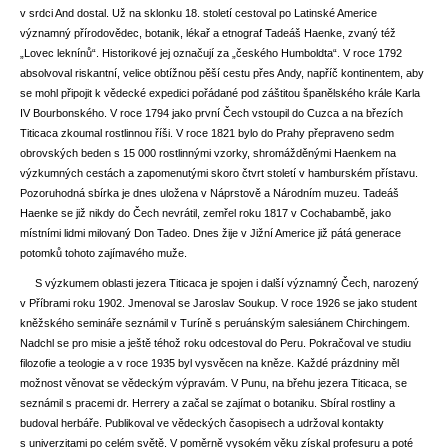
v srdci And dostal. Už na sklonku 18. století cestoval po Latinské Americe
významný přírodovědec, botanik, lékař a etnograf Tadeáš Haenke, zvaný též
„Lovec leknínů“. Historikové jej označují za „českého Humboldta“. V roce 1792
absolvoval riskantní, velice obtížnou pěší cestu přes Andy, napříč kontinentem, aby
se mohl připojit k vědecké expedici pořádané pod záštitou španělského krále Karla
IV Bourbonského. V roce 1794 jako první Čech vstoupil do Cuzca a na březích
Titicaca zkoumal rostlinnou říši. V roce 1821 bylo do Prahy přepraveno sedm
obrovských beden s 15 000 rostlinnými vzorky, shromážděnými Haenkem na
výzkumných cestách a zapomenutými skoro čtvrt století v hamburském přístavu.
Pozoruhodná sbírka je dnes uložena v Náprstově a Národním muzeu. Tadeáš
Haenke se již nikdy do Čech nevrátil, zemřel roku 1817 v Cochabambě, jako
místními lidmi milovaný Don Tadeo. Dnes žije v Jižní Americe již pátá generace
potomků tohoto zajímavého muže.
S výzkumem oblasti jezera Titicaca je spojen i další významný Čech, narozený
v Příbrami roku 1902. Jmenoval se Jaroslav Soukup. V roce 1926 se jako student
kněžského semináře seznámil v Turíně s peruánským salesiánem Chirchingem.
Nadchl se pro misie a ještě téhož roku odcestoval do Peru. Pokračoval ve studiu
filozofie a teologie a v roce 1935 byl vysvěcen na kněze. Každé prázdniny měl
možnost věnovat se vědeckým výpravám. V Punu, na břehu jezera Titicaca, se
seznámil s pracemi dr. Herrery a začal se zajímat o botaniku. Sbíral rostliny a
budoval herbáře. Publikoval ve vědeckých časopisech a udržoval kontakty
s univerzitami po celém světě. V poměrně vysokém věku získal profesuru a poté