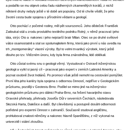
a podařilo se mu objevit celou řadu nádherných zkamenělých korálů, z nichž
některé druhy nebyly ještě v té době ani popsány. Od té chvíle věděl, že jeho
životní cesta bude spojena s přírodními vědami a geologií.
Otto pochází z početné rodiny, měl pět sourozenců. Jeho dědeček František
Zatloukal stál u zrodu proslulého textilního podniku Rolný, v němž pracoval i jeho
táta, strýc Oto a nakonec i jeho nejstarší bratr Milan. Otec se po druhé světové
válce osamostatnil a stal se spolumajitelem firmy, která jako první u nás uvedla na
trh „montgomeráky“ vlastní výroby. Byl to velmi trvanlivý výrobek, který ještě
dlouho po tzv. Vítězném únoru, kdy byla firma znárodněna, lidé oblékali.
Otto zůstal svému snu o geologii věrný. Vystudoval v Ostravě inženýrskou
geologii a vytkl si jasný cíl – pracovat jako expert v zemích Latinské Ameriky a
poznat osobně život Indiánů. Po promoci však ještě nemohl na cestování pomýšlet.
První léta jeho kariéry byla spojena
s odbornou činností, nejdříve v Geologickém
průzkumu, později v Geotestu Brno. Podílel se mimo jiné
na inženýrsko-
geologickém průzkumu pro dálnici Praha-Brno, na řešení havarijního stavu
Oravské přehrady, přehrady Josefův Důl v severních Čechách, následovala
Slezská Harta, Dalešice a další. Byl cílevědomý a postupně dosáhl odbornosti
potřebné pro expertní činnost v zahraničí. Současně studoval angličtinu,
prohluboval znalosti němčiny a nakonec hlavně španělštinu, z níž vykonal na
univerzitě i státní zkoušku.