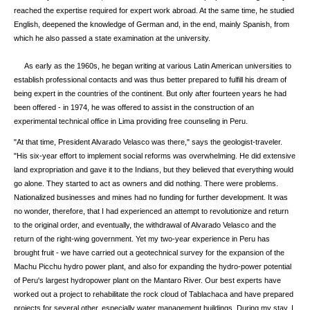
reached the expertise required for expert work abroad. At the same time, he studied
English, deepened the knowledge of German and, in the end, mainly Spanish, from
which he also passed a state examination at the university.
As early as the 1960s, he began writing at various Latin American universities to
establish professional contacts and was thus better prepared to fulfill his dream of
being expert in the countries of the continent. But only after fourteen years he had
been offered - in 1974, he was offered to assist in the construction of an
experimental technical office in Lima providing free counseling in Peru.
"At that time, President Alvarado Velasco was there," says the geologist-traveler.
"His six-year effort to implement social reforms was overwhelming. He did extensive
land expropriation and gave it to the Indians, but they believed that everything would
go alone. They started to act as owners and did nothing. There were problems.
Nationalized businesses and mines had no funding for further development. It was
no wonder, therefore, that I had experienced an attempt to revolutionize and return
to the original order, and eventually, the withdrawal of Alvarado Velasco and the
return of the right-wing government. Yet my two-year experience in Peru has
brought fruit - we have carried out a geotechnical survey for the expansion of the
Machu Picchu hydro power plant, and also for expanding the hydro-power potential
of Peru's largest hydropower plant on the Mantaro River. Our best experts have
worked out a project to rehabilitate the rock cloud of Tablachaca and have prepared
projects for several other, especially water management buildings. During my stay, I