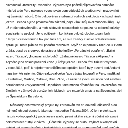
olomoucké Univerzity Palackého. Výprava byla pečlivě připravována osmnáct
měsíců a do Peru nakonec vycestovalo osm vědeckých a odborných pracovníků
nejrůznějších oborů. Otto byl pověřen studiem přírodních a ekologických podmínek
jezera Titicaca a jeho pevninského zázemí, pojal však svůj úkol mnohem šířeji. Byl
už v důchodovém věku a mohl si dovolit nesoustředit se pouze na odborné otázky
související s geologií. Jeho oblíbeným koníčkem bylo už dlouho „psaní knih
cílených cestováním“ a tak počítal s tím, že své zážitky z incké oblasti literárně
zpracuje. Tento plán se mu podařilo realizovat. Když se expedice v roce 2004 z And
vrátila, pustil se s vervou do práce a jeho knížky „Peruánské postřehy“, „Bájné
jezero Titicaca“, „Incawasi sídlo bohů“, „Záhadné jezero Titicaca a Altiplano“ a
zejména jeho dosud poslední kniha „Přežije jezero Titicaca třetí tisícilet?“vydaná
v roce 2014, patří k nejinformovanějším cestopisům, které byly o zemi pod Andami
napsány.
Ale nejen to. Otto realizoval celou řadu výstav fotografií o Peru, například
v Bratislavě, Martině, Ostravě, Brně, Zlíně, v Lázních Lipová, většinou pod záštitou
peruánského velvyslanectví. Uspořádal také mnoho přednášek na univerzitách, ve
školách, v zájmových sdruženích, klubech a v muzeích u nás a na Slovensku, ale i
ve Španělsku v Barceloně.
Málokterý cestovatelský projekt byl zpracován tak erudovaně, důsledně a do
nejmenších podrobností, jako návrh expedice Titicaca 2004. „Cílem projektu...je
historicko-topografický popis jezera a jeho pevninského zázemí včetně obrazové
dokumentace,“ stojí v návrhu. „Účastníci výpravy se budou zajímat o komplexní
pohled, od geografických a biologických souvislostí po zaznamenání současných