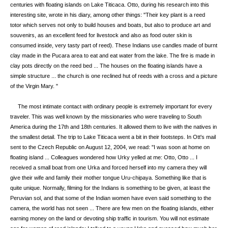
centuries with floating islands on Lake Titicaca. Otto, during his research into this
interesting site, wrote in his diary, among other things: "Their key plant is a reed
totor which serves not only to build houses and boats, but also to produce art and
souvenirs, as an excellent feed for livestock and also as food outer skin is
consumed inside, very tasty part of reed). These Indians use candles made of burnt
clay made in the Pucara area to eat and eat water from the lake. The fire is made in
clay pots directly on the reed bed ... The houses on the floating islands have a
simple structure ... the church is one reclined hut of reeds with a cross and a picture
of the Virgin Mary. "
The most intimate contact with ordinary people is extremely important for every
traveler. This was well known by the missionaries who were traveling to South
America during the 17th and 18th centuries. It allowed them to live with the natives in
the smallest detail. The trip to Lake Titicaca went a bit in their footsteps. In Ott's mail
sent to the Czech Republic on August 12, 2004, we read: "I was soon at home on
floating island ... Colleagues wondered how Urky yelled at me: Otto, Otto ... I
received a small boat from one Urka and forced herself into my camera they will
give their wife and family their mother tongue Uru-chipaya. Something like that is
quite unique. Normally, filming for the Indians is something to be given, at least the
Peruvian sol, and that some of the Indian women have even said something to the
camera, the world has not seen ... There are few men on the floating islands, either
earning money on the land or devoting ship traffic in tourism. You will not estimate