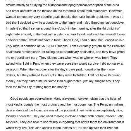
devote mainly to studying the historical and topographical description of the area
and other contexts of the Indians on the threshold of the third millennium. However, I
wanted to meet my very specific goals despite the major health problems. It was so
bad that I decided to write a goodbye to the family and I also filmed my last goodbye.
I made it so that I set up around five o'clock in the morning, after the third night of
night, fully emitted, to the bed with a video camera tripod, and said the farewell. I was
convinced that I would not have a blow. Thank God, I had a shot, but I ended up in a
very difficult condition at SALCEDO Hospital. I am extremely grateful to the Peruvian
healthcare professionals for taking on extraordinary dedication, and they have given
me extraordinary care. They did not care who I was or where I was from. They
asked what I did in Punu when they were sure they would survive. I did not carry a
passport. When the next day after the day's care paid, I could offer them only
dollars, but they refused to accept it, they were forbidden. I did not have Peruvian
money. So they asked me for some kind of guarantee, just my sunglasses. They
took me to the city to bring them the money. "
Good people are everywhere. Many travelers, however, claim that the heart of
most kind is usually the most ordinary and the most common. The Peruvian Indians,
descendants of the Incas, are one of the poorest. They have an exceptionally nice,
friendly character. They are used to living in close contact with nature, all over Latin
America. They are able to use wisely everything that offers them the environment in
which they live. This also applies to the Indians of Uru, tied up with their lives for