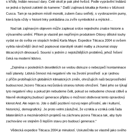
s křídly, Indián nesoucí dary. Celé okolí je pak plné hvězd. Podle vyprávění Indiánů
se jedná o bytosti zakleté do kamene.“ Další zajímavá lokalita je Kenko v blízkosti
Cusca. Tam je na jednom místě monolit, zubem času setřelý, s vyobrazením pumy,
která byla vždy v historii Inky pokládána za zvíře symbolické a mýtické…
Nad tak zajímavým objevem může zaplesat srdce nejednoho znalce historie a
výtvarného umění. Přitom je vlastně jen nepřímým produktem Ottovy dětské touhy
vydat se do světa ve stopách hrdinů Karla Maye. Expedice Titicaca 2004 si ovšem
vytkla náročnější úkol než popisovat starobylé skalní malby a zkoumat stopy
titicacských dinosaurů. Souvisí s jedním z nejsložitějších problémů, jehož řešení
čeká na moderní lidstvo.
„Zejména v posledních desetiletích se vedou diskuze o nebezpečí kontaminace
naší planety. Lidská činnost má negativní vliv na životní prostředí a je i jednou
z příčin probíhajících globálních klimatických změn, ohrožujícíh naši bezprostřední
budoucnost.Jezero Titicaca nezůstává stranou tohoto ohrožení. Také jeho se týkají
tyto negativní vlivy a pokud jim nebudeme čelit, pokud se nebudeme chovat citlivě a
hlavně ekologicky,budoucí generace přijdou o možnost obdivovat tento opravdový
klenot And. Ale nejen to. Jde o další pozitivní rozvoj nejen přírodní, ale i kulturní,
historický, demografický. Je proto velmi záslužné, že vznikla a vzniká celá řada
bilaterálních a mezinárodních projektů na záchranu jezera Titicaca tak, aby bylo
zachováno ve stejném či lepším stavu pro budoucí generace.“
Vědecká expedice Titicaca 2004 je minulostí. Uskutečnila se vlastně jako svého