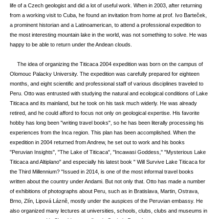
life of a Czech geologist and did a lot of useful work. When in 2003, after returning
from a working visit to Cuba, he found an invitation from home at prof. Ivo Barteček,
a prominent historian and a Latinoamerican, to attend a professional expedition to
the most interesting mountain lake in the world, was not something to solve. He was
happy to be able to return under the Andean clouds.
The idea of ​​organizing the Titicaca 2004 expedition was born on the campus of
Olomouc Palacky University. The expedition was carefully prepared for eighteen
months, and eight scientific and professional staff of various disciplines traveled to
Peru. Otto was entrusted with studying the natural and ecological conditions of Lake
Titicaca and its mainland, but he took on his task much widerly. He was already
retired, and he could afford to focus not only on geological expertise. His favorite
hobby has long been "writing travel books", so he has been literally processing his
experiences from the Inca region. This plan has been accomplished. When the
expedition in 2004 returned from Andrew, he set out to work and his books
"Peruvian Insights", "The Lake of Titicaca", "Incawasi Goddess," "Mysterious Lake
Titicaca and Altiplano" and especially his latest book " Will Survive Lake Titicaca for
the Third Millennium? "Issued in 2014, is one of the most informal travel books
written about the country under Andami. But not only that. Otto has made a number
of exhibitions of photographs about Peru, such as in Bratislava, Martin, Ostrava,
Brno, Zlín, Lipová Lázně, mostly under the auspices of the Peruvian embassy. He
also organized many lectures at universities, schools, clubs, clubs and museums in