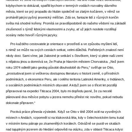
kdybychom to dokázali, spatřili bychom v temných vodách rozvaliny dávného
města, které se prý propadlo do hlubin společně se zlatým kočárem, v němž se
proháněl jakýsi pyšný jesenický měšťan. Zdá se, fantazie lidí z různých končin
světa má shodné kořeny. Promítá se pravděpodobně do našeho vědomí na základě
zkušeností s týmiž lidskými vlastnostmi a zvyky, ať už jejich nositele rozdělují
oceány nebo hovoří různými jazyky.
Pro každého cestovatele je orientace v prostředí a ve způsobu myšlení lidí,
s nimiž se může na svých cestách setkat, velmi důležitá. Potřebných znalostí není
nikdy dost. Sami víme, jak žalostné je setkání s člověkem, který si plete naši zemi
s nějakou jinou a domnívá se, že Praha je hlavním městem Chorvatska. „Než jsem
roku 1974 odletěl jako geolog působit dlouhodobě do Peru,“ svěřuje se Otto,
„prostudoval jsem si veškerou dostupnou literaturu o historii země, o přírodních
podmínkách, o ekonomice Peru, ale i celého teritoria Latinské Ameriky, o Indiánech,
o sociálních podmínkách místních obyvatel. A když jsem se o třicet let později
připravoval na expedici Titicaca 2004, bylo mi dopředu jasné, že za necelé
plánované dva měsíce pobytu u jezera nemohu přinést nic nového, pokud nebudu
dokonale připraven.“
Poctivá práce přinesla výsledek. Když se Otto v létě 2004 ocitl na vysněných
místech v Andách, vzpomněl si na klukovská léta, kdy v čelechovickém lomu kutal
v místním lomu pátraje po zkamenělých korálech. Odvážně se pustil ve skalách
nad tajuplným jezerem do hledání odpovědi na otázku, zda v oblasti Titicaca kdysi