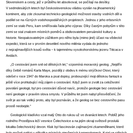
Slovenskem a cesty, jež v průběhu let absolvoval, se počítají na desítky.
V sedmdesátých letech byl československou vládou vyslán na jihoamerický
kontinent, aby zde zkoumal technicko-geologické možnosti stavby vodních děl a
podílel se na různých vodohospodářských projektech. Jednou z jeho erbovních
zemí se stalo Peru, kam směřovala řada jeho výprav. Díky častým pobytům v této
zemi se stal znalcem místních poměrů a obdivovatelem peruánské kultury a
historie. Neopakovatelným zážitkem pro něho byla (mimo jiné) účast na vědecké
expedici, která se v prvním desetiletí nového milénia vydala do jednoho
z nejzajímavějších koutů světa – k tajemnému vysokohorskému jezeru Titicaca v
Andách.
„O cestování jsem snil od dětských let,“ vzpomíná moravský geolog. „Nejdřív
díky četbě románů Karla Maye, později z obdivu k mému strýčkovi Otovi, který
odešel v roce 1947 do Maroka a psal dopisy, probouzející moji dětskou fantazii a
ještě více prohlubující můj zájem o cestování. Když jsem si zvolil za celoživotní
povolání geologii, byl pro cestování důvod navíc, protože geologie bez cestování
není geologie v pravém slova smyslu. V průběhu let jsem nabyl přesvědčení, že
svět je asi tak veliký proto, aby byl poznáván, a že geolog se bez cestovního pasu
prostě neobejde.“
Geologické kladívko vzal malý Otto do rukou už ve dvanácti letech. Poblíž jeho
rodného Prostějova leží vesnice Čelechovice a na jejím okraji světově proslulá
lokalita čelechovický devon. Kluk byl fascinován zajímavými zkamenělinami, které
bylo možné nalézt v několika místních otevřených kamenolomech. Kutal ve stěnách