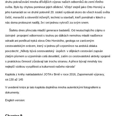
druhu pokračování mnoha dřívějších výprav našich odborníků do zemí třetího
světa. Bylo by chybou pominout jejich dědictví. Vždyť stejně jako Otto Horský a
jeho kamarádi se ve druhé polovině 20. století vydávali skoro do všech koutů světa
čeští, moravští a slovenští inženýři, technici a stavbaři, kteří pomáhali v lidech u
nás doma probouzet naději, že i oni jednou vykročí za svým snem.
Štafetu dnes převzala mladší generace badatelů. Od neutuchajícího zájmu o
ústrojné propojení odbornosti s touhou po dálkách nemohou mladé nadšence
odradit ani poněkud trpká slova Otto Horského, geologa se zaníceným
cestovatelským srdcem, který si jednou při vzpomínce na andská oblaka
povzdechl: „Někdy bývá cestovatelský úspěch v dějinách cestování zapsán
zlatým písmem a vzpomínán celá desetiletí, zatím co cestovatelské aktivity spojené
s praktickou činností zůstávají tak trochu stranou. A přece bývají mnohdy tou
nejlepší vizitkou vyspělosti a kulturnosti našeho národa“
Kapitola z knihy nakladatelství JOTA v Brně v roce 2016, Zapomenuté výpravy,
str.130 až 145
V uvedené knize je tato kapitola doplněna mnoha autentickými fotografiemi a
dokumenty.
English version:
Chapter 9