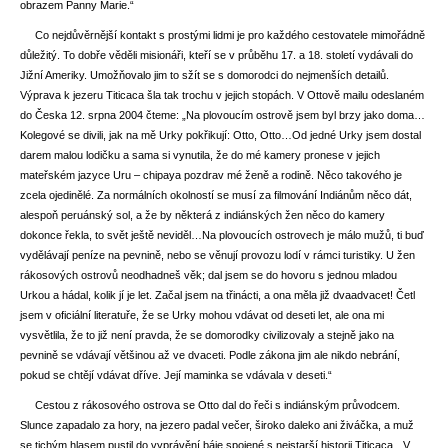
obrazem Panny Marie.“
Co nejdůvěrnější kontakt s prostými lidmi je pro každého cestovatele mimořádně
důležitý. To dobře věděli misionáři, kteří se v průběhu 17. a 18. století vydávali do
Jižní Ameriky. Umožňovalo jim to sžít se s domorodci do nejmenších detailů.
Výprava k jezeru Titicaca šla tak trochu v jejich stopách. V Ottově mailu odeslaném
do Česka 12. srpna 2004 čteme: „Na plovoucím ostrově jsem byl brzy jako doma…
Kolegové se divili, jak na mě Urky pokřikují: Otto, Otto…Od jedné Urky jsem dostal
darem malou lodičku a sama si vynutila, že do mé kamery pronese v jejich
mateřském jazyce Uru – chipaya pozdrav mé ženě a rodině. Něco takového je
zcela ojedinělé. Za normálních okolností se musí za filmování Indiánům něco dát,
alespoň peruánský sol, a že by některá z indiánských žen něco do kamery
dokonce řekla, to svět ještě neviděl…Na plovoucích ostrovech je málo mužů, ti buď
vydělávají peníze na pevnině, nebo se věnují provozu lodí v rámci turistiky. U žen
rákosových ostrovů neodhadneš věk; dal jsem se do hovoru s jednou mladou
Urkou a hádal, kolik jí je let. Začal jsem na třinácti, a ona měla již dvaadvacet! Četl
jsem v oficiální literatuře, že se Urky mohou vdávat od deseti let, ale ona mi
vysvětlila, že to již není pravda, že se domorodky civilizovaly a stejně jako na
pevnině se vdávají většinou až ve dvaceti. Podle zákona jim ale nikdo nebrání,
pokud se chtějí vdávat dříve. Její maminka se vdávala v deseti.“
Cestou z rákosového ostrova se Otto dal do řeči s indiánským průvodcem.
Slunce zapadalo za hory, na jezero padal večer, široko daleko ani živáčka, a muž
se tichým hlasem pustil do vyprávění báje spojené s nejstarší historii Titicaca. „V