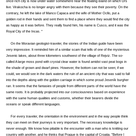
once-rich city is now under water somewhere near the floating island on which Urs
live. Virakocha is no longer angry with them because they see their poverty. On the
contrary, he left the lake of Manco Capaca and the wife of Mother Ocllo, put a
golden rod in their hands and sent them to find a place where they would find the city
as happy as it was before. They really found him, his name is Cusco, and it was the
Royal City of the Incas. "
On the Moravian geologist-traveler, the stories of the Indian guide have been
very impressive. It reminded him of a similar scam that tells of one of the mysterious
Jesenic lakes, about three kilometers southwest of the village of Rejviz. The so-
called A large moss pond with crystal clear water is found amidst vast peat bogs in
the shade of grown and dwarf pines. However, the bottom can not be seen; if we
could, we would see in the dark waters the ruin of an ancient city that was said to fall
into the depths along with the golden carriage in which some proud Jeseník burgher
ran. It seems that the fantasies of people from different parts of the world have the
same roots. It is probably projected into our consciousness based on experience
with the same human qualities and customs, whether their bearers divide the
oceans or speak different languages.
For every traveler, the orientation in the environment and in the way people think
they can meet on their journeys is very important. The necessary knowledge is
never enough. We know how pitiable is the encounter with a man who is knitting our
country with another, and he thinks that Prague is the capital of Croatia. "Before I