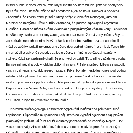
místech, kde je dnes jezero, bylo kdysi město a v něm žili lidé, jimž nic nechybělo.
Byli stále mladí, nestárli, všeho měli dostatek a jen se bavili, radovali a hodovali.
Zapomněli, že kolem existuje svět, který nežije v takovém blahobytu, jako oni.
S cizinci se nestýkali. I řekl si Bůh Virakocha, že podrobí spokojené obyvatele
zkoušce. Poslal do města svého vyslance s poloprázdným vědrem vody. Ten klepal
na všechny dveře a prosil obyvatele, aby mu dali napít, že má vody málo. Vždy se
ale setkal s nepochopením. Když došel k posledním dveřím a zase nepochodil,
vrátil se zpátky, položil poloprázdné vědro doprostřed náměstí, a zmizel. Tu se lidé
shromáždili a udiveně se ptali, zda jde o vědro, s nímž je obtěžoval neznámý
cizinec. Když se vzájemně ujistili, že ano, vědro rozbili. Tu z něho začala téct voda,
Bůh se nahněval a pokryl oblohu těžkými mraky. Pršelo a pršelo. Město se potopilo,
všichni zahynuli, a vzniklo jezero Titicaca. Kdysi bohaté město leží dnes pod vodou
někde poblíž plovoucího ostrova, na němž žijí Urové. Virakocha se už na ně ale
nezlobí, protože vidí jejich chudobu. Naopak nechal vystoupit z jezera muže Manco
Capaca a ženu Mama Ocllo, vložil jim do rukou zlatý prut, a vyslal je hledat místo,
kde najdou město stejně šťastné, jako bylo to dřívější. Skutečně ho našli, jmenuje
se Cusco, a bylo to královské město Inků.“
Na moravského geologa-cestovatele vyprávění indiánského průvodce silně
zapůsobilo. Připomnělo mu podobnou báji, která se vypráví o jednom z tajuplných
jesenických jezírek, ležícím asi tři kilometry jihozápadně od vesničky Rejvíz. Tzv.
Velké mechové jezírko s křišťálově čistou vodou se nalézá uprostřed rozlehlých
rašelinišť ve stínu vzrostlých i zakrslých borovic. Na dno však nelze dohlédnout;