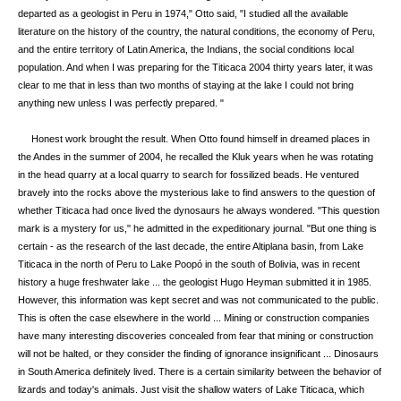
departed as a geologist in Peru in 1974," Otto said, "I studied all the available
literature on the history of the country, the natural conditions, the economy of Peru,
and the entire territory of Latin America, the Indians, the social conditions local
population. And when I was preparing for the Titicaca 2004 thirty years later, it was
clear to me that in less than two months of staying at the lake I could not bring
anything new unless I was perfectly prepared. "
Honest work brought the result. When Otto found himself in dreamed places in
the Andes in the summer of 2004, he recalled the Kluk years when he was rotating
in the head quarry at a local quarry to search for fossilized beads. He ventured
bravely into the rocks above the mysterious lake to find answers to the question of
whether Titicaca had once lived the dynosaurs he always wondered. "This question
mark is a mystery for us," he admitted in the expeditionary journal. "But one thing is
certain - as the research of the last decade, the entire Altiplana basin, from Lake
Titicaca in the north of Peru to Lake Poopó in the south of Bolivia, was in recent
history a huge freshwater lake ... the geologist Hugo Heyman submitted it in 1985.
However, this information was kept secret and was not communicated to the public.
This is often the case elsewhere in the world ... Mining or construction companies
have many interesting discoveries concealed from fear that mining or construction
will not be halted, or they consider the finding of ignorance insignificant ... Dinosaurs
in South America definitely lived. There is a certain similarity between the behavior of
lizards and today's animals. Just visit the shallow waters of Lake Titicaca, which