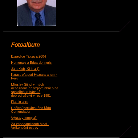
Fotoalbum
Expedice Titicaca 2004
Homenaje a Eduardo Ingris
Já a Klub, Klub a já
Katastrofa pod Huascaranem -
Peru
Miloslav Stingl v mých
nehasnoucích vzpomínkách na
společná kubánská
dobrodružství v roce 1981
Plastic arts
Udělení peruánského řádu
Comendador
Výstavy fotografií
Za záhadami soch Moai -
Velikonoční ostrov