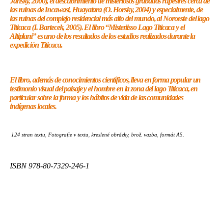
Jansky, 2000), el descubrimiento de misteriosos grabados rupestres cerca de
las ruinas de Incawasi, Huayatara (O. Horsky, 2004) y especialmente, de
las ruinas del complejo residencial más alto del mundo, al Noroeste del lago
Titicaca (I. Bartecek, 2005). El libro “Misteriisso Lago Titicaca y el
Altiplani” es uno de los resultados de los estudios realizados durante la
expedición Titicaca.
El libro, además de conocimientos científicos, lleva en forma popular un
testimonio visual del paisaje y el hombre en la zona del lago Titicaca, en
particular sobre la forma y los hábitos de vida de las comunidades
indígenas locales.
124 stran textu, Fotografie v textu, kreslené obrázky, brož. vazba, formát A5.
ISBN 978-80-7329-246-1