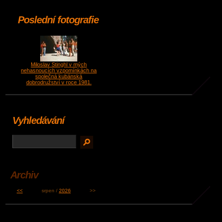
Poslední fotografie
Miloslav Stinghl v mých
nehasnoucích vzpomínkách na
společná kubánská
dobrodružství v roce 1981.
Vyhledávání
Archiv
<<
srpen /
2026
>>