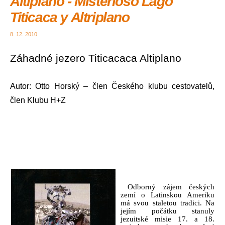
Altiplano - Misterioso Lago
Titicaca y Altriplano
8. 12. 2010
Záhadné jezero Titicacaca Altiplano
Autor: Otto Horský – člen Českého klubu cestovatelů,
člen Klubu H+Z
Odborný zájem českých
zemí o Latinskou Ameriku
má svou staletou tradici. Na
jejím počátku stanuly
jezuitské misie
17. a
18.