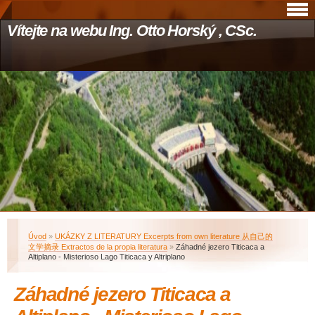
Vítejte na webu Ing. Otto Horský , CSc.
Úvod
»
UKÁZKY Z LITERATURY Excerpts from own literature 从自己的
文学摘录 Extractos de la propia literatura
»
Záhadné jezero Titicaca a
Altiplano - Misterioso Lago Titicaca y Altriplano
Záhadné jezero Titicaca a