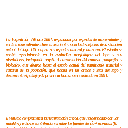
La Expedición Titicaca 2004, respaldada por expertos de universidades y
centros especializados checos, se orientó hacia la descripción de la situación
actual del lago Titicaca, en sus aspectos natural y humano. El estudio se
centró especialmente en la evolución morfológica del lago y sus
alrededores, incluyendo amplia documentación del contexto geográfico y
biológico, que abarca hasta el estado actual del patrimonio material y
cultural de la población, que habita en las orillas e islas del lago y
documenta el paisaje y la presencia humana encontrada en 2004.
El estudio complementa la rica tradición checa, que ha destacado con las
notables y exitosas contribuciones sobre las fuentes del río Amazonas (B.