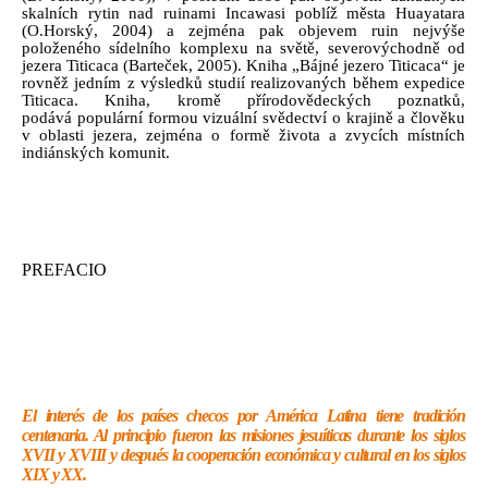
skalních rytin nad ruinami Incawasi poblíž města Huayatara
(O.Horský, 2004) a zejména pak objevem ruin nejvýše
položeného sídelního komplexu na světě, severovýchodně od
jezera Titicaca (Barteček, 2005). Kniha „Bájné jezero Titicaca“ je
rovněž jedním z výsledků studií realizovaných během expedice
Titicaca. Kniha, kromě přírodovědeckých poznatků,
podává populární formou vizuální svědectví o krajině a člověku
v oblasti jezera, zejména o formě života a zvycích místních
indiánských komunit.
PREFACIO
El interés de los países checos por América Latina tiene tradición
centenaria. Al principio fueron las misiones jesuíticas durante los siglos
XVII y XVIII y después la cooperación económica y cultural en los siglos
XIX y XX.