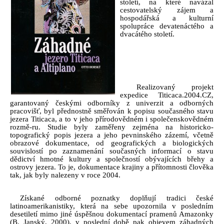
století, na které navázal
cestovatelský zájem a
hospodářská a kulturní
spolupráce devatenáctého a
dvacátého století.
Realizovaný projekt
expedice Titicaca.2004.CZ,
garantovaný českými odborníky z univerzit a odborných
pracovišť, byl přednostně směřován k popisu současného stavu
jezera Titicaca, a to v jeho přírodovědném i společenskovědném
rozmě-ru. Studie byly zaměřeny zejména na historicko-
topografický popis jezera a jeho pevninského zázemí, včetně
obrazové dokumentace, od geografických a biologických
souvislostí po zaznamenání současných informací o stavu
dědictví hmotné kultury a společností obývajících břehy a
ostrovy jezera. To je, dokumentace krajiny a přítomnosti člověka
tak, jak byly nalezeny v roce 2004.
Získané odborné poznatky doplňují tradici české
latinoamerikanistiky, která na sebe upozornila v posledním
desetiletí mimo jiné úspěšnou dokumentací pramenů Amazonky
(B. Janský, 2000), v poslední době pak objevem záhadných