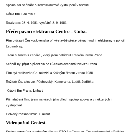
Spoluautor scénáře a sedmiminutové vystoupení v televizi
Délka filmu: 30 minut.
Realizace: 28. 4. 1981, vysílání: 8. 9. 1981.
Přečerpávací elektrárna Centro – Cuba.
Film o účasti Československa při výstavbě přečerpávací vodní elektrárny v pohoří
Escambray.
Jsem autorem s cénáře , který jsem nabídnul Krátkému filmu Praha.
Scénář byl přijat a převzala ho i Československá televize Praha.
Film byl realizován Čs. televizí a Krátkým filmem v roce 1988.
Režisér Čs. televize: Púchovský, Kamerama: Luděk Jedlička.
Krátký film Praha: Linhart
Při natáčení filmu jsem na všech jeho dílech spolupracoval a v některých i
vystupoval.
Celkový rozsah filmu: 90 minut.
Videopořad Geotest.
Spoluautorství na uvedeném díle pro PZO Art Centrum, Československé středisko