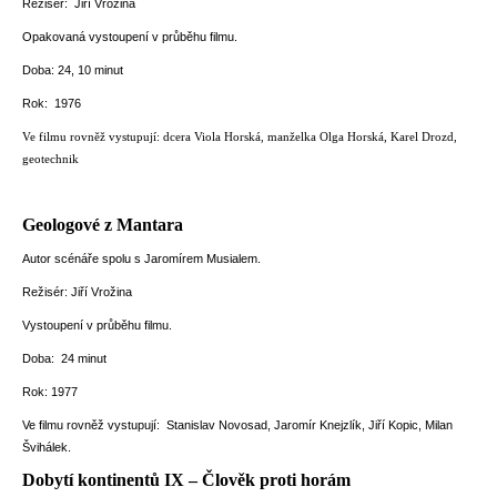
Režisér: Jiří Vrožina
Opakovaná vystoupení v průběhu filmu.
Doba: 24, 10 minut
Rok: 1976
Ve filmu rovněž vystupují: dcera Viola Horská, manželka Olga Horská, Karel Drozd,
geotechnik
Geologové z Mantara
Autor scénáře spolu s Jaromírem Musialem.
Režisér: Jiří Vrožina
Vystoupení v průběhu filmu.
Doba: 24 minut
Rok: 1977
Ve filmu rovněž vystupují: Stanislav Novosad, Jaromír Knejzlík, Jiří Kopic, Milan
Švihálek.
Dobytí kontinentů IX – Člověk proti horám