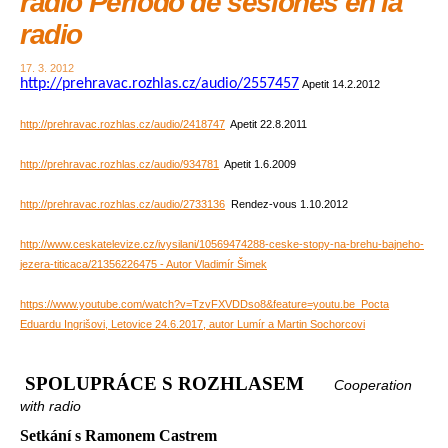
radio Período de sesiones en la
radio
17. 3. 2012
http://prehravac.rozhlas.cz/audio/2557457
Apetit 14.2.2012
http://prehravac.rozhlas.cz/audio/2418747
Apetit 22.8.2011
http://prehravac.rozhlas.cz/audio/934781
Apetit 1.6.2009
http://prehravac.rozhlas.cz/audio/2733136
Rendez-vous 1.10.2012
http://www.ceskatelevize.cz/ivysilani/10569474288-ceske-stopy-na-brehu-bajneho-
jezera-titicaca/21356226475 - Autor Vladimír Šimek
https://www.youtube.com/watch?v=TzvFXVDDso8&feature=youtu.be Pocta
Eduardu Ingrišovi, Letovice 24.6.2017, autor Lumír a Martin Sochorcovi
SPOLUPRÁCE S ROZHLASEM
Cooperation
with radio
Setkání s Ramonem Castrem