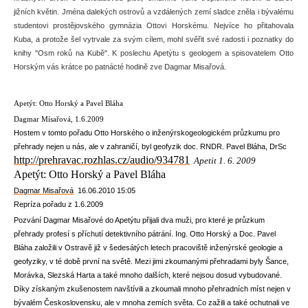
jižních květin. Jména dalekých ostrovů a vzdálených zemí sladce zněla i bývalému
studentovi prostějovského gymnázia Ottovi Horskému. Nejvíce ho přitahovala
Kuba, a protože šel vytrvale za svým cílem, mohl svěřit své radosti i poznatky do
knihy "Osm roků na Kubě". K poslechu Apetýtu s geologem a spisovatelem Otto
Horským vás krátce po patnácté hodině zve Dagmar Misařová.
Apetýt: Otto Horský a Pavel Bláha
Dagmar Mísařová, 1.6.2009
Hostem v tomto pořadu Otto Horského o inženýrskogeologickém průzkumu pro
přehrady nejen u nás, ale v zahraničí, byl geofyzik doc. RNDR. Pavel Bláha, DrSc
http://prehravac.rozhlas.cz/audio/934781
Apetit 1. 6. 2009
Apetýt: Otto Horský a Pavel Bláha
Dagmar Misařová
16.06.2010 15:05
Repríza pořadu z 1.6.2009
Pozvání Dagmar Misařové do Apetýtu přijali dva muži, pro které je průzkum
přehrady profesí s příchutí detektivního pátrání. Ing. Otto Horský a Doc. Pavel
Bláha založili v Ostravě již v šedesátých letech pracoviště inženýrské geologie a
geofyziky, v té době první na světě. Mezi jimi zkoumanými přehradami byly Šance,
Morávka, Slezská Harta a také mnoho dalších, které nejsou dosud vybudované.
Díky získaným zkušenostem navštívili a zkoumali mnoho přehradních míst nejen v
bývalém Československu, ale v mnoha zemích světa. Co zažili a také ochutnali ve