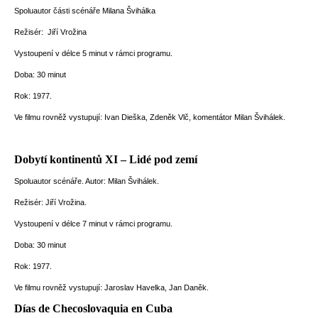
Spoluautor části scénáře Milana Švihálka
Režisér: Jiří Vrožina
Vystoupení v délce 5 minut v rámci programu.
Doba: 30 minut
Rok: 1977.
Ve filmu rovněž vystupují: Ivan Dieška, Zdeněk Vlč, komentátor Milan Švihálek.
Dobytí kontinentů XI – Lidé pod zemí
Spoluautor scénáře. Autor: Milan Švihálek.
Režisér: Jiří Vrožina.
Vystoupení v délce 7 minut v rámci programu.
Doba: 30 minut
Rok: 1977.
Ve filmu rovněž vystupují: Jaroslav Havelka, Jan Daněk.
Días de Checoslovaquia en Cuba