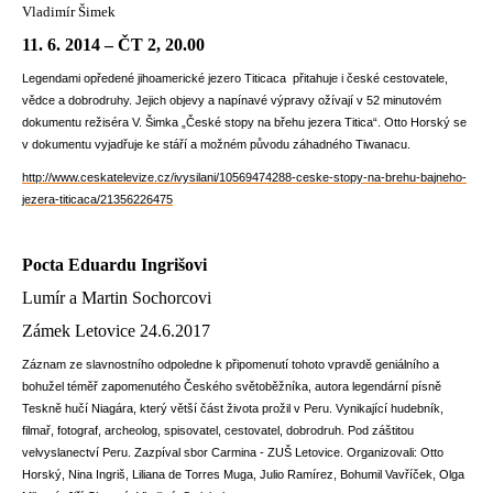
Vladimír Šimek
11. 6. 2014 – ČT 2, 20.00
Legendami opředené jihoamerické jezero Titicaca přitahuje i české cestovatele,
vědce a dobrodruhy. Jejich objevy a napínavé výpravy ožívají v 52 minutovém
dokumentu režiséra V. Šimka „České stopy na břehu jezera Titica“. Otto Horský se
v dokumentu vyjadřuje ke stáří a možném původu záhadného Tiwanacu.
http://www.ceskatelevize.cz/ivysilani/10569474288-ceske-stopy-na-brehu-bajneho-
jezera-titicaca/21356226475
Pocta Eduardu Ingrišovi
Lumír a Martin Sochorcovi
Zámek Letovice 24.6.2017
Záznam ze slavnostního odpoledne k připomenutí tohoto vpravdě geniálního a
bohužel téměř zapomenutého Českého světoběžníka, autora legendární písně
Teskně hučí Niagára, který větší část života prožil v Peru. Vynikající hudebník,
filmař, fotograf, archeolog, spisovatel, cestovatel, dobrodruh. Pod záštitou
velvyslanectví Peru. Zazpíval sbor Carmina - ZUŠ Letovice. Organizovali: Otto
Horský, Nina Ingriš, Liliana de Torres Muga, Julio Ramírez, Bohumil Vavříček, Olga