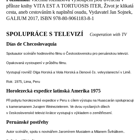
příloze knihy VITA EST A TORTUOSIS ITER, Život je klikatá
cesta, aneb cestováním k naplnění osudu, Vydavatel Jan Sojnek,
GALIUM 2017, ISBN 978-80-9061183-8-1
SPOLUPRÁCE S TELEVIZÍ
Cooperation with TV
Días de Checoslovaquia
Spoluautor scénáře hodinového filmu o Československu pro peruánskou televizi.
Opakovaná vystoupení v průběhu filmu.
Vystupují rovněž Olga Horská a Viola Horská a členové čs. velvyslanectví v Limě.
Rok: 1975, Lima, Peru
Horolezecká expedice latinská Amerika 1975
Při pobytu horolezecké expedice v Peru s cílem výstupu na Huascarán spolupracuji
s kameramanem Jurajem Weinezielerem. Ve dvou vysílaných dílech
v československé televizi krátce vystupuji s výkladem o zemětřesení.
Peruánské postřehy
Autor scénáře, spolu s novinářem Jaromírem Musialem a Milanem Švihálkem..