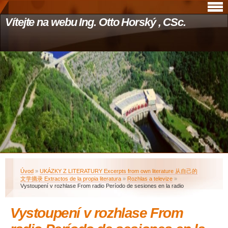
Vítejte na webu Ing. Otto Horský , CSc.
Úvod
»
UKÁZKY Z LITERATURY Excerpts from own literature 从自己的
文学摘录 Extractos de la propia literatura
»
Rozhlas a televize
»
Vystoupení v rozhlase From radio Período de sesiones en la radio
Vystoupení v rozhlase From