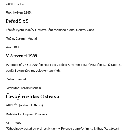
Centro-Cuba.
Rok: květen 1985.
Pořad 5 x 5
Třikrát vystoupení v Ostravském rozhlase o akci Centro-Cuba
Režie: Jaromír Musial
Rok: 1988
.
V červenci 1989.
Vystoupení v Ostravském rozhlase v délce 8-mi minut na různá témata, týkající se
poslání expertů v rozvojových zemích.
Délka: 8 minut
Redaktor: Jaromír Musial
Český rozhlas Ostrava
APETÝT (o chutích života)
Redaktorka: Dagmar Mísařová
31. 7. 2007
Půlhodinový pořad o mých aktivitách v Peru se zaměřením na knihu
„Peruánské