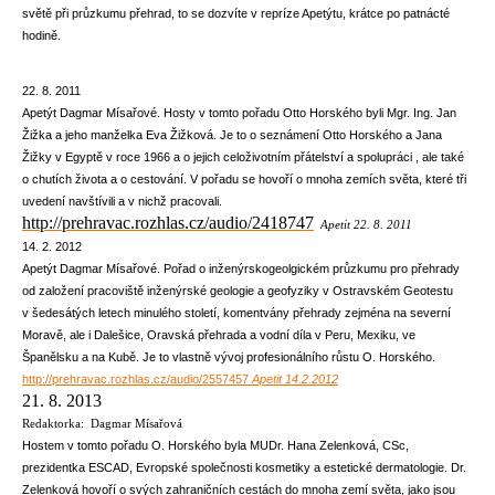
světě při průzkumu přehrad, to se dozvíte v repríze Apetýtu, krátce po patnácté
hodině.
22. 8. 2011
Apetýt Dagmar Mísařové. Hosty v tomto pořadu Otto Horského byli Mgr. Ing. Jan
Žižka a jeho manželka Eva Žižková. Je to o seznámení Otto Horského a Jana
Žižky v Egyptě v roce 1966 a o jejich celoživotním přátelství a spolupráci , ale také
o chutích života a o cestování. V pořadu se hovoří o mnoha zemích světa, které tři
uvedení navštívili a v nichž pracovali.
http://prehravac.rozhlas.cz/audio/2418747
Apetit 22. 8. 2011
14. 2. 2012
Apetýt Dagmar Mísařové. Pořad o inženýrskogeolgickém průzkumu pro přehrady
od založení pracoviště inženýrské geologie a geofyziky v Ostravském Geotestu
v šedesátých letech minulého století, komentvány přehrady zejména na severní
Moravě, ale i Dalešice, Oravská přehrada a vodní díla v Peru, Mexiku, ve
Španělsku a na Kubě. Je to vlastně vývoj profesionálního růstu O. Horského.
http://prehravac.rozhlas.cz/audio/2557457
Apetit 14.2.2012
21. 8. 2013
Redaktorka: Dagmar Mísařová
Hostem v tomto pořadu O. Horského byla MUDr. Hana Zelenková, CSc,
prezidentka ESCAD, Evropské společnosti kosmetiky a estetické dermatologie. Dr.
Zelenková hovoří o svých zahraničních cestách do mnoha zemí světa, jako jsou