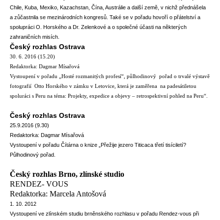
Chile, Kuba, Mexiko, Kazachstan, Čína, Austrálie a další země, v nichž přednášela
a zůčastnila se mezinárodních kongresů. Také se v pořadu hovoří o přátelství a
spolupráci O. Horského a Dr. Zelenkové a o společné účasti na některých
zahraničních misích.
Český rozhlas Ostrava
30. 6. 2016 (15.20)
Redaktorka: Dagmar Mísařová
Vystoupení v pořadu „Hosté rozmanitých profesí“, půlhodinový pořad o trvalé výstavě
fotografií Otto Horského v zámku v Letovice, která je zaměřena na padesátiletou
spoluráci s Peru na téma: Projekty, expedice a objevy – retrospektivní pohled na Peru“.
Český rozhlas Ostrava
25.9.2016 (9.30)
Redaktorka: Dagmar Mísařová
Vystoupení v pořadu Čítárna o knize „Přežije jezero Titicaca třetí tisíciletí?
Půlhodinový pořad.
Český rozhlas Brno, zlínské studio
RENDEZ- VOUS
Redaktorka: Marcela Antošová
1. 10. 2012
Vystoupení ve zlínském studiu brněnského rozhlasu v pořadu Rendez-vous při