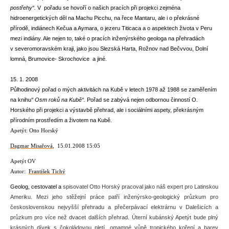
postřehy“.
V pořadu se hovoří o našich pracích při projekci zejména
hidroenergetických děl na Machu Picchu, na řece Mantaru, ale i o překrásné
přírodě, indiánech Kečua a Aymara, o jezeru Titicaca a o aspektech života v Peru
mezi indiány. Ale nejen to, také o pracích inženýrského geologa na přehradách
v severomoravském kraji, jako jsou Slezská Harta, Rožnov nad Bečvvou, Dolní
lomná, Brumovice- Skrochovice a jiné.
15. 1. 2008
Půlhodinový pořad o mých aktivitách na Kubě v letech 1978 až 1988 se zaměřením
na knihu
“ Osm roků na Kubě“.
Pořad se zabývá nejen odbornou činností O.
Horského při projekci a výstavbě přehrad, ale i sociálními aspety, překrásným
přírodním prostředím a životem na Kubě.
Apetýt: Otto Horský
Dagmar Misařová
, 15.01.2008 15:05
Apetýt OV
Autor:
František Tichý
Geolog, cestovatel a
spisovatel Otto Horský pracoval jako náš expert pro Latinskou
Ameriku. Mezi jeho stěžejní práce patří inženýrsko-geologický průzkum pro
československou nejvyšší přehradu a přečerpávací elektrárnu v Dalešicích a
průzkum pro více než dvacet dalších přehrad. Úterní kubánský Apetýt bude plný
krásných dívek s čokoládovou pletí, omamné vůně tropického koření a barev