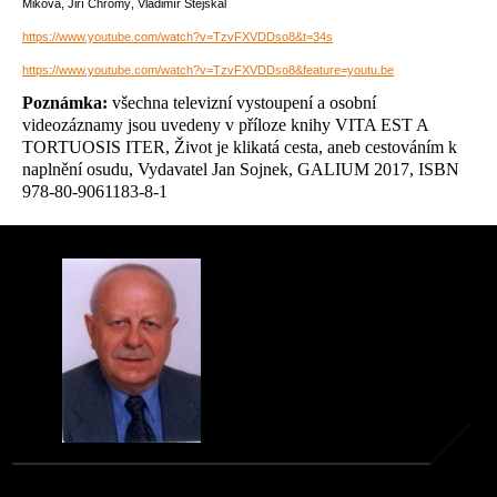
Miková, Jiří Chromý, Vladimír Stejskal
https://www.youtube.com/watch?v=TzvFXVDDso8&t=34s
https://www.youtube.com/watch?v=TzvFXVDDso8&feature=youtu.be
Poznámka:
všechna televizní vystoupení a osobní
videozáznamy jsou uvedeny v příloze knihy VITA EST A
TORTUOSIS ITER, Život je klikatá cesta, aneb cestováním k
naplnění osudu, Vydavatel Jan Sojnek, GALIUM 2017, ISBN
978-80-9061183-8-1