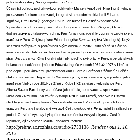
příležitosti výstavy
Naši geografové v Peru.
Účastníci pořadu, pod taktovkou redaktorky Marcely Antošové, Nina Ingriš, vdova
po slavném českém cestovateli, fotografovi a hudebním skladateli Eduardu
Ingrišovi, Otto Horský, geolog a RNDr. Jan Klimeš z České akademie věd.
V pořadu zazněl originál písně Eduarda Ingriše
Teskně hučí Niagara,
která se
dodnes zpívívá u táborových ohňů. Paní Nina Ingriš obsáhle vypráví o životě svého
manžela v Peru. Originál písně Eduarda Ingriše
Kantuta
(zpívá Nina Ingriš). Když
se ztratili mořeplavci s prvním balzovým vorem v Pacifiku, tuto píseň si stále na
moři přehrávali. Dále zazní další nádherné písně Ingriše a je zmínka i o jeho slavné
písni
Peru mi amor.
Otto Horský obšírně hovoří o své práci v Peru, o peruánských
indiánech, o setkání se jménem Eduarda Ingriše v letech 1974 až 1976 v Limě, o
jeho dopisu peruánskému prezidentovi Alanu García Perézovi s žádostí o udělění
státního vyznamení Ingrišovi In Memorian, jíž bylo vyhověno a bylo předáno jeho
manželce Nině v roce 2010 ve Zlíně v Klubu H+Z za účasti velvyslance Peru
Alberta Salase Barrahony a za účasti jeho přítele, cestovatele a spisovatele
Miroslava Zikmunda. Na závěr vystoupil RNDr. Jan Klimeš, pracovník Ústavu
struktury a mechaniky hornin České akademie věd. Pohovořil o pracích tohoto
ústavu v Peru a o instalované výstavě
Čeští geologové v Peru
, na jejíž realizaci se
podílel. Otevření výstavy byla přítomna peruánská velvyslankyně v České
republice, její excelence Marita Landaveri Porturas.
http://prehravac.rozhlas.cz/audio/2733136
Rendez-vous 1. 10.
2012
Poznámka:
všechna rozhlasová vystoupení jsou uvedena v