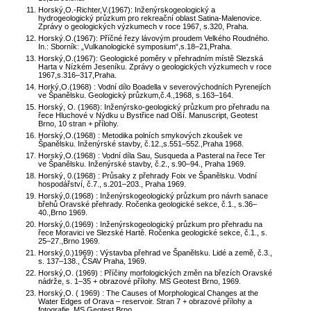
Horský,O.-Richter,V.(1967): Inženýrskogeologický a
hydrogeologický průzkum pro rekreační oblast Satina-Malenovice.
Zprávy o geologických výzkumech v roce 1967, s.320, Praha.
Horský.O.(1967): Příčné řezy lávovým proudem Velkého Roudného.
In.: Sborník: „Vulkanologické symposium“,s.18–21,Praha.
Horský,O.(1967): Geologické poměry v přehradním místě Slezská
Harta v Nízkém Jeseníku. Zprávy o geologických výzkumech v roce
1967,s.316–317,Praha.
Horký,O.(1968) : Vodní dílo Boadella v severovýchodních Pyrenejích
ve Španělsku. Geologický průzkum,č.4.,1968, s.163–164.
Horský, O. (1968): Inženýrsko-geologický průzkum pro přehradu na
řece Hluchové v Nýdku u Bystřice nad Olší. Manuscript, Geotest
Brno, 10 stran + přílohy.
Horský,O.(1968) : Metodika polních smykových zkoušek ve
Španělsku. Inženýrské stavby, č.12.,s.551–552.,Praha 1968.
Horský,O.(1968) : Vodní díla Sau, Susqueda a Pasteral na řece Ter
ve Španělsku. Inženýrské stavby, č.2., s.90–94., Praha 1969.
Horský, 0.(1968) : Průsaky z přehrady Foix ve Španělsku. Vodní
hospodářství, č.7., s.201–203., Praha 1969.
Horský,0.(1968) : Inženýrskogeologický průzkum pro návrh sanace
břehů Oravské přehrady. Ročenka geologické sekce, č.1., s.36–
40.,Brno 1969.
Horský,0.(1969) : Inženýrskogeologický průzkum pro přehradu na
řece Moravici ve Slezské Hartě. Ročenka geologické sekce, č.1., s.
25–27.,Brno 1969.
Horský,0.)1969) : Výstavba přehrad ve Španělsku. Lidé a země, č.3.,
s. 137–138., ČSAV Praha, 1969.
Horský,O. (1969) : Příčiny morfologických změn na březích Oravské
nádrže, s. 1–35 + obrazové přílohy. MS Geotest Brno, 1969.
Horský,O. ( 1969) : The Causes of Morphological Changes at the
Water Edges of Orava – reservoir. Stran 7 + obrazové přílohy a
fotografie. MS Geotest Brno