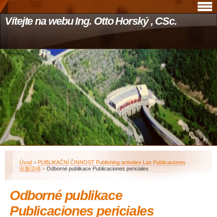
Vítejte na webu Ing. Otto Horský , CSc.
Úvod
»
PUBLIKAČNÍ ČINNOST Publishing activities Las Publicaciones
出版活动
»
Odborné publikace Publicaciones periciales
Odborné publikace
Publicaciones periciales