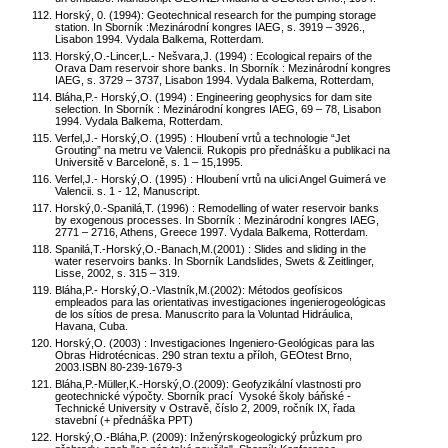
Horský, 0. (1994): Geotechnical research for the pumping storage
station. In Sborník :Mezinárodní kongres IAEG, s. 3919 – 3926.,
Lisabon 1994. Vydala Balkema, Rotterdam.
Horský,O.-Lincer,L.- Nešvara,J. (1994) : Ecological repairs of the
Orava Dam reservoir shore banks. In Sborník : Mezinárodní kongres
IAEG, s. 3729 – 3737, Lisabon 1994. Vydala Balkema, Rotterdam,
Bláha,P.- Horský,O. (1994) : Engineering geophysics for dam site
selection. In Sborník : Mezinárodní kongres IAEG, 69 – 78, Lisabon
1994. Vydala Balkema, Rotterdam.
Verfel,J.- Horský,O. (1995) : Hloubení vrtů a technologie “Jet
Grouting” na metru ve Valencii. Rukopis pro přednášku a publikaci na
Universitě v Barceloně, s. 1 – 15,1995.
Verfel,J.- Horský,O. (1995) : Hloubení vrtů na ulici Angel Guimerá ve
Valencii. s. 1 - 12, Manuscript.
Horský,0.-Spanilá,T. (1996) : Remodelling of water reservoir banks
by exogenous processes. In Sborník : Mezinárodní kongres IAEG,
2771 – 2716, Athens, Greece 1997. Vydala Balkema, Rotterdam.
Spanilá,T.-Horský,O.-Banach,M.(2001) : Slides and sliding in the
water reservoirs banks. In Sborník Landslides, Swets & Zeitlinger,
Lisse, 2002, s. 315 – 319.
Bláha,P.- Horský,O.-Vlastník,M.(2002): Métodos geofísicos
empleados para las orientativas investigaciones ingenierogeológicas
de los sítios de presa. Manuscrito para la Voluntad Hidráulica,
Havana, Cuba.
Horský,O. (2003) : Investigaciones Ingeniero-Geológicas para las
Obras Hidrotécnicas. 290 stran textu a příloh, GEOtest Brno,
2003.ISBN 80-239-1679-3
Bláha,P.-Müller,K.-Horský,O.(2009): Geofyzikální vlastnosti pro
geotechnické výpočty. Sborník prací Vysoké školy báňské -
Technické University v Ostravě, číslo 2, 2009, ročník IX, řada
stavební (+ přednáška PPT)
Horský,O.-Bláha,P. (2009): Inženýrskogeologický průzkum pro