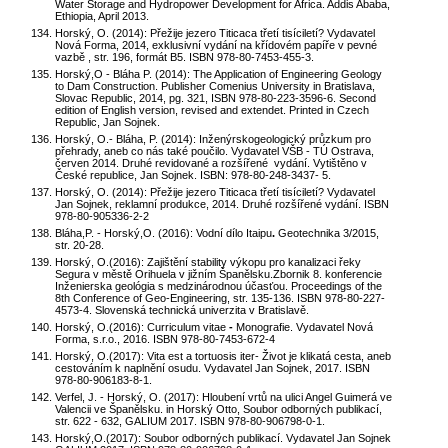
Water Storage and Hydropower Development for Africa. Addis Ababa,
Ethiopia, April 2013.
Horský, O. (2014): Přežije jezero Titicaca třetí tisíciletí? Vydavatel
Nová Forma, 2014, exklusivní vydání na křídovém papíře v pevné
vazbě , str. 196, formát B5. ISBN 978-80-7453-455-3.
Horský,O - Bláha P. (2014): The Application of Engineering Geology
to Dam Construction. Publisher Comenius University in Bratislava,
Slovac Republic, 2014, pg. 321, ISBN 978-80-223-3596-6. Second
edition of English version, revised and extendet. Printed in Czech
Republic, Jan Sojnek.
Horský, O.- Bláha, P. (2014): Inženýrskogeologický průzkum pro
přehrady, aneb co nás také poučilo. Vydavatel VŠB - TÚ Ostrava,
červen 2014. Druhé revidované a rozšířené vydání. Vytištěno v
České republice, Jan Sojnek. ISBN: 978-80-248-3437- 5.
Horský, O. (2014): Přežije jezero Titicaca třetí tisíciletí?
Vydavatel
Jan Sojnek, reklamní produkce, 2014. Druhé rozšířené vydání. ISBN
978-80-905336-2-2
Bláha,P. - Horský,O. (2016): Vodní dílo Itaipu
.
Geotechnika 3/2015,
str. 20-28.
Horský, O.(2016):
Zajištění stability výkopu pro kanalizaci řeky
Segura v městě Orihuela v jižním Španělsku.Zbornik 8. konferencie
Inženierska geológia s medzinárodnou účasťou. Proceedings of the
8th Conference of Geo-Engineering, str. 135-136. ISBN 978-80-227-
4573-4. Slovenská technická univerzita v Bratislavě.
Horský, O.(2016):
Curriculum vitae
-
Monografie.
Vydavatel Nová
Forma, s.r.o., 2016. ISBN 978-80-7453-672-4
Horský, O.(2017): Vita est a tortuosis iter- Život je klikatá cesta, aneb
cestováním k naplnění osudu. Vydavatel Jan Sojnek, 2017. ISBN
978-80-906183-8-1.
Verfel, J. - Horský, O. (2017): Hloubení vrtů na ulici Angel Guimerá ve
Valencii ve Španělsku. in Horský Otto, Soubor odborných publikací,
str. 622 - 632, GALIUM 2017. ISBN 978-80-906798-0-1.
Horský,O.(2017): Soubor odborných publikací. Vydavatel Jan Sojnek