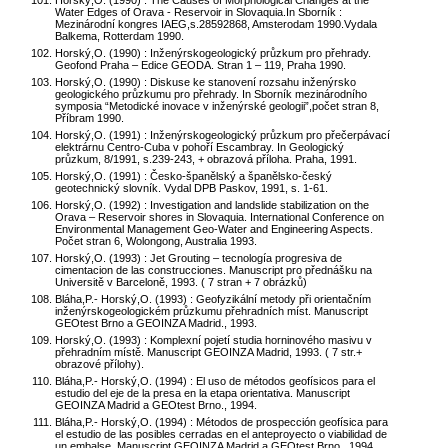
Horský,O. (1990) : The Causes of Morphological Changes at the
Water Edges of Orava - Reservoir in Slovaquia.In Sborník :
Mezinárodní kongres IAEG,s.28592868, Amsterodam 1990.Vydala
Balkema, Rotterdam 1990.
Horský,O. (1990) : Inženýrskogeologický průzkum pro přehrady.
Geofond Praha – Edice GEODA. Stran 1 – 119, Praha 1990.
Horský,O. (1990) : Diskuse ke stanovení rozsahu inženýrsko
geologického průzkumu pro přehrady. In Sborník mezinárodního
symposia “Metodické inovace v inženýrské geologii”,počet stran 8,
Příbram 1990.
Horský,O. (1991) : Inženýrskogeologický průzkum pro přečerpávací
elektrárnu Centro-Cuba v pohoří Escambray. In Geologický
průzkum, 8/1991, s.239-243, + obrazová příloha. Praha, 1991.
Horský,O. (1991) : Česko-španělský a španělsko-český
geotechnický slovník. Vydal DPB Paskov, 1991, s. 1-61.
Horský,O. (1992) : Investigation and landslide stabilization on the
Orava – Reservoir shores in Slovaquia. International Conference on
Environmental Management Geo-Water and Engineering Aspects.
Počet stran 6, Wolongong, Australia 1993.
Horský,O. (1993) : Jet Grouting – tecnología progresiva de
cimentacion de las construcciones. Manuscript pro přednášku na
Universitě v Barceloně, 1993. ( 7 stran + 7 obrázků)
Bláha,P.- Horský,O. (1993) : Geofyzikální metody při orientačním
inženýrskogeologickém průzkumu přehradních míst. Manuscript
GEOtest Brno a GEOINZA Madrid., 1993.
Horský,O. (1993) : Komplexní pojetí studia horninového masivu v
přehradním místě. Manuscript GEOINZA Madrid, 1993. ( 7 str.+
obrazové přílohy).
Bláha,P.- Horský,O. (1994) : El uso de métodos geofísicos para el
estudio del eje de la presa en la etapa orientativa. Manuscript
GEOINZA Madrid a GEOtest Brno., 1994.
Bláha,P.- Horský,O. (1994) : Métodos de prospección geofísica para
el estudio de las posibles cerradas en el anteproyecto o viabilidad de
un embalse. Manuscript GEOINZA Madrid a GEOtest Brno., 1994.