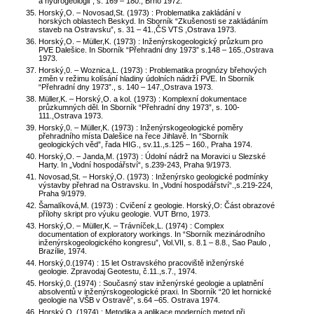
a hydrogeologii”, s. 169 – 180., Brno 1972.
Horský,O. – Novosad,St. (1973) : Problematika zakládání v
horských oblastech Beskyd. In Sborník “Zkušenosti se zakládáním
staveb na Ostravsku”, s. 31 – 41.,ČS VTS ,Ostrava 1973.
Horský,O. – Müller,K. (1973) : Inženýrskogeologický průzkum pro
PVE Dalešice. In Sborník “Přehradní dny 1973” s.148 – 165.,Ostrava
1973.
Horský,0. – Woznica,L. (1973) : Problematika prognózy břehových
změn v režimu kolísání hladiny údolních nádrží PVE. In Sborník
“Přehradní dny 1973”., s. 140 – 147.,Ostrava 1973.
Müller,K. – Horský,O. a kol. (1973) : Komplexní dokumentace
průzkumných děl. In Sborník “Přehradní dny 1973”, s. 100-
111.,Ostrava 1973.
Horský,0. – Müller,K. (1973) : Inženýrskogeologické poměry
přehradního místa Dalešice na řece Jihlavě. In “Sborník
geologických věd”, řada HIG., sv.11.,s.125 – 160., Praha 1974.
Horský,O. – Janda,M. (1973) : Údolní nádrž na Moravici u Slezské
Harty. In „Vodní hospodářství“, s.239-243, Praha 9/1973.
Novosad,St. – Horský,O. (1973) : Inženýrsko geologické podmínky
výstavby přehrad na Ostravsku. In „Vodní hospodářství“.,s.219-224,
Praha 9/1979.
Šamalíková,M. (1973) : Cvičení z geologie. Horský,O: Část obrazové
přílohy skript pro výuku geologie. VUT Brno, 1973.
Horský,O. – Müller,K. – Trávníček,L. (1974) : Complex
documentation of exploratory workings. In “Sborník mezinárodního
inženýrskogeologického kongresu”, Vol.VII, s. 8.1 – 8.8., Sao Paulo ,
Brazílie, 1974.
Horský,0.(1974) : 15 let Ostravského pracoviště inženýrské
geologie. Zpravodaj Geotestu, č.11.,s.7., 1974.
Horský,0. (1974) : Současný stav inženýrské geologie a uplatnění
absolventů v inženýrskogeologické praxi. In Sborník “20 let hornické
geologie na VŠB v Ostravě”, s.64 –65. Ostrava 1974.
Horský,O. (1974) : Metodika a aplikace moderních metod při