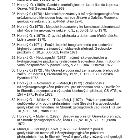
Horský, O. (1969): Cambios morfológicos en las orillas de la presa
Orava. MS Geotest Brno, 1969.
Horský,0.(1970) : Metodické poznámky k inženýrskogeologickému
průzkumu pro klenbovou hráz na řece Jihlavě u Dalešic. Ročenka
geologické sekce, č.2., s.44-59.,Brno 1970.
Horský,O.(1970) : Metodické poznámky ke komplexní dokumentaci
štol. Ročenka geologické sekce , č.3., s. 53-61, Brno 1970.
Horský,O. ( 1970) : Oravská přehrada a deformace břehů nádrže.
Lidé a země, 1970.
Horský,0.(1971) : Použití letecké fotogrammetrie pro sledování
břehových změn v zátopových oblastech přehrad. Geologický
průzkum, č. 10.,s. 300-302, Praha 1971.
Horský,O. - Neubauer,M. (1972) : Inženýrsko-geologické a
hydrogeologické průzkumy realizované Geotestem Brno. In Sborník
Vodní hospodářství v povodí Odry, s.299 – 304., Ostrava 1972.
Horský,0.(1972) : Vliv Oravské vodní nádrže na proces břehových
změn. In Sborník I, Přehradní dny 1972., s. 121 – 130., Banská
Bystrica 1972.
Horský,O. – Novosad,St. – Müller,K.(1972) : Zkušenosti z
inženýrskogeologického průzkumu pro klenbovou hráz v Dalešicích.
In Sborník ze symposia o výstavbě klenbových přehrad, ČS VTS., s.
154 – 177., Praha 1972.
Horský,O. – Müller,K. – Trávníček,L.(1972) : Průzkum porušení
čedičového příkrovu v přehradním místě Slezská Harta geologicko
geofyzikálními metodami. In Sborník geologických věd, řada HIG.,sv.
10.,s.39 – 58., Praha 1972.
Horský,0. – Müller,K. (1972) : Sesuvy na březích Oravské přehrady.
In Sborník geologfických věd, řada HIG.,sv. 10.,s. 59 – 71.,Praha
1972.
Müller,K. – Horský,O. a kol. (1972) : Zkušenosti z použití
geofyzikálních metod při inženýrskogeolgickém průzkumu
přehradních míst. In Sborník “Využití geofyziky v inženýrské geologii