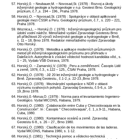
Horský,0. – Neubauer,M. – Novosad,St. (1978) : Rozvoj a úkoly
inženýrské geologie a hydrogeologie v n.p. Geotest Brno. Geologický
průzkum, č.7.,s. 194 – 196., Praha 1978.
Horský,O. – Novosad,St. (1978) : Spolupráce v oblasti aplikované
geologie mezi ČSSR a Peru. Geologický průzkum, č.7., s. 220 – 221,
Praha 1978.
Woznica,L. – Horský,O. ( 1978) : Inženýrskogeologický průzkum pro
údolní vodní nádrže. Mimořádné vydání Zpravodaje Geotestu Brno
při příležitosti 20 výročí inženýrské geologie a hydrogeologie v Brně,
s. 11 – 18, Brno 1978. Redaktor mimořádného vydání Zpravodaje
Otto Horský.
Horský,O. (1978) : Metodika a aplikace moderních průzkumných
metod při inženýrskogeologickém průzkumu pro přehradu v
Dalešicích. Autoreferát k získání vědecké hodnosti kandidáta věd., s.
1 – 25, Vydalo VŠB Ostrava, 1978.
Horský,O. – Zamarský,V. (1978) : Peru a zemětřesení. Časopis Lidé
a země, 1978, č.3., s.122 – 125., ČSAV Praha, 1978.
Horský,O. (1978) : Již 20 let inženýrské geologie a hydrogeologie v
Brně. Zpravodaj Geotestu., č.1-2.,s. 22-23.,Brno 1978.
Horský,O. (1978) : Mezinárodní spolupráce s NDR v oblasti
výzkumu svahových pohybů. Zpravodaj Geotestu, č.5-6.,s. 18-
19.,Brno 1978.
Horský,0.-Morua,O. (1979) : Norma para el levantamiento Ingeniero-
Geológico. Vydal MICONS, Habana, 1979.
Horský,O. (1980) : Colaboración entre Cuba y Checoslovaquia en la
Construcción”. In : Časopis “ Checoslovaquia”, č. 1.,s.9-11., Habana,
Cuba, 1980.
Horský,O. (1980) : Kontaminace oceánů a země. Zpravodaj
Geotestu 6-8., s. 26 – 27., Brno 1980.
Horský,O. (1980) : Clasificación de los movimientos de las laderas.
Vydal MICONS, Habana 1980, s. 1-12.
Horský,0. (1981) : Technická pomoc a vědecko-technická