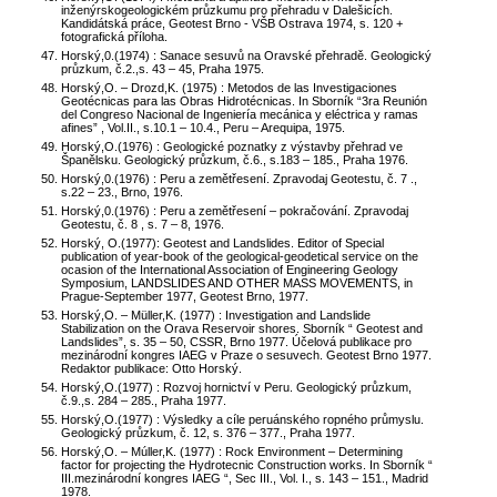
inženýrskogeologickém průzkumu pro přehradu v Dalešicích.
Kandidátská práce, Geotest Brno - VŠB Ostrava 1974, s. 120 +
fotografická příloha.
Horský,0.(1974) : Sanace sesuvů na Oravské přehradě. Geologický
průzkum, č.2.,s. 43 – 45, Praha 1975.
Horský,O. – Drozd,K. (1975) : Metodos de las Investigaciones
Geotécnicas para las Obras Hidrotécnicas. In Sborník “3ra Reunión
del Congreso Nacional de Ingeniería mecánica y eléctrica y ramas
afines” , Vol.II., s.10.1 – 10.4., Peru – Arequipa, 1975.
Horský,O.(1976) : Geologické poznatky z výstavby přehrad ve
Španělsku. Geologický průzkum, č.6., s.183 – 185., Praha 1976.
Horský,0.(1976) : Peru a zemětřesení. Zpravodaj Geotestu, č. 7 .,
s.22 – 23., Brno, 1976.
Horský,0.(1976) : Peru a zemětřesení – pokračování. Zpravodaj
Geotestu, č. 8 , s. 7 – 8, 1976.
Horský, O.(1977): Geotest and Landslides. Editor of Special
publication of year-book of the geological-geodetical service on the
ocasion of the International Association of Engineering Geology
Symposium, LANDSLIDES AND OTHER MASS MOVEMENTS, in
Prague-September 1977, Geotest Brno, 1977.
Horský,O. – Müller,K. (1977) : Investigation and Landslide
Stabilization on the Orava Reservoir shores. Sborník “ Geotest and
Landslides”, s. 35 – 50, CSSR, Brno 1977. Účelová publikace pro
mezinárodní kongres IAEG v Praze o sesuvech. Geotest Brno 1977.
Redaktor publikace: Otto Horský.
Horský,O.(1977) : Rozvoj hornictví v Peru. Geologický průzkum,
č.9.,s. 284 – 285., Praha 1977.
Horský,O.(1977) : Výsledky a cíle peruánského ropného průmyslu.
Geologický průzkum, č. 12, s. 376 – 377., Praha 1977.
Horský,O. – Múller,K. (1977) : Rock Environment – Determining
factor for projecting the Hydrotecnic Construction works. In Sborník “
III.mezinárodní kongres IAEG “, Sec III., Vol. I., s. 143 – 151., Madrid
1978.