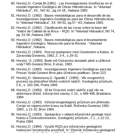
Horský,O.-Conde,M.(1981) : Las Investigaciones Geofísicas en el
estudio Ingeniero-Geológico de Obras Hidrotécnicas. In “Voluntad
Hidráulica”, XX., NO 61., pg.14-18., Habana 1983.
Horský,O. (1982) : Bases metodológicas para el desarrollo de las
Investigaciones Ingeniero-Geológicas para las Obras Hidrotécnicas.
In “Voluntad Hidráulica”, XX. N0 62, pg.57 –63.,Habana 1983.
Horský,O. (1982) : Clasificación de las rocas sobre la base del
“Indice de Calidad de la Roca – RQD. In “Voluntad Hidraulica”,N0 74,
pg. 51-56.,Habana 1987.
Horský,O. (1982) : Bases metodológicas para el levantamiento
Ingeniero-Geológico. Manuscrito para la Revista : “Voluntad
Hidráulica”, Habana.
Horský,O. (1983) : Rozvoj spolupráce mezi Geotestem a Kubou. In
Zpravodaj Geotestu, 1982.,č. 3-4., s.29-31.
Horský, O. (1983): Bude mít Ostravsko dostatek pitné a užitkové
vody? MS Geotest Brno, 8 stran, 1983.
Horský,O. (1983) : Investigaciones Ingeniero-Geológicas para las
Presas Vydal Geotest Brno jako účelovou publikaci. Stran 223.
Horský,O.-Simeonova,G.-Spanilá,T. (1983) : Vliv exogenních
procesů na přetváření břehů vodních nádrží. Geologický průzkum,
č.6., s. 163-166, Praha 1984.
Horský,O. (1983) : 30 let Oravské vodní nádrže a její vliv na
deformace břehů. Inženýrské stavby, č.10., s.489-498.,Bratislava
1984.
Horský,O. (1983) : Inženýrskogeologický průzkum pro přehradu
Corojo ve vápencovém krasu na Kubě. Ročenka Geotestu 1981-
1983., s.21-32.,Brno 1984.
Horský,O. (1983) : Spolupráce v oblasti inženýrské geologie mezi
Kubou a Československem. Geologický průzkum., č.1., s.12-13.,
Praha 1984.
Horský,O. (1984) : Využití RQD pro inženýrsko-geologické
hodnocení horninového prostředí. In “Zborník Inžiniersko-geologické