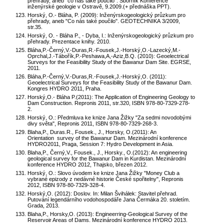
přehrady, aneb "co nás také poučilo". Sborník Konference
inženýrské geologie v Ostravě, 9.2009.(+ přednáška PPT).
Horský, O.- Bláha, P. (2009): Inženýrskogeologický průzkum pro
přehrady, aneb "Co nás také poučilo". GEOTECHNIKA 3/2009,
str.35.
Horský, O. - Bláha P., - Dyba, I.: Inženýrskogeologický průzkum pro
přehrady. Prezentace knihy. 2010.
Bláha,P.-Černý,V.-Duras,R.-Fousek,J.-Horský,O.-Lazecký,M.-
Oprchal,J.-Tábořík,P.-Peshawa,A,-Aziz,B.Q. (2010): Geoelectrical
Surveys for the Feasibility Study of the Bawanur Dam Site. EGRSE,
2011.
Bláha,P.-Černý,V.-Duras,R.-Fousek,J.-Horský,O. (2011):
Geoelectrical Surveys for the Feasibility Study of the Bawanur Dam.
Kongres HYDRO 2011, Praha.
Horský,O.- Bláha P.(2011): The Application of Engineering Geology to
Dam Construction. Repronis 2011, str.320, ISBN 978-80-7329-278-
2.
Horský, O.: Předmluva ke knize Jana Žižky "Za sedmi novodobými
divy světa", Repronis 2011, ISBN 978-80-7329-268-3.
Blaha,P., Duras.R., Fousek., J., Horsky, O.(2011): An
Orientation survey of the Bawanur Dam. Mezinárodní konference
HYDRO2011, Praga, Session 7: Hydro Development in Asia.
Blaha,P., Černý,V., Fousek., J., Horsky., O.(2012): An engineering
geological survey for the Bawanur Dam in Kurdistan. Mezinárodní
konference HYDRO 2012, Thajsko, březen 2012.
Horský, O.: Slovo úvodem ke knize Jana Žižky "Money Club a
vybrané epizody z nedávné historie České spořitelny", Repronis
2012, ISBN 978-80-7329-328-4.
Horský,O. (2012): Doslov. In: Milan Švihálek: Stavitel přehrad.
Putování legendárního vodohospodáře Jana Čermáka 20. stoletím.
Grada, 2013.
Blaha,P., Horsky,O. (2013): Engineerring-Geological Survey of the
Reservoir Areas of Dams. Mezinárodní konference HYDRO 2013.