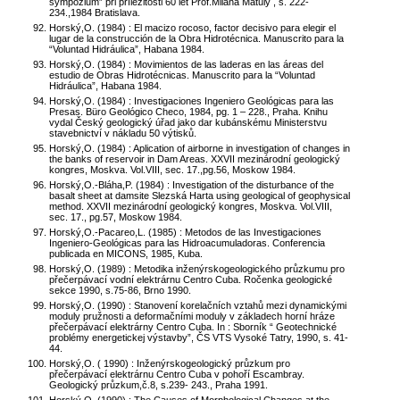
sympózium” při příležitosti 60 let Prof.Milana Matuly , s. 222-
234.,1984 Bratislava.
Horský,O. (1984) : El macizo rocoso, factor decisivo para elegir el
lugar de la construcción de la Obra Hidrotécnica. Manuscrito para la
“Voluntad Hidráulica”, Habana 1984.
Horský,O. (1984) : Movimientos de las laderas en las áreas del
estudio de Obras Hidrotécnicas. Manuscrito para la “Voluntad
Hidráulica”, Habana 1984.
Horský,O. (1984) : Investigaciones Ingeniero Geológicas para las
Presas. Büro Geológico Checo, 1984, pg. 1 – 228., Praha. Knihu
vydal Český geologický úřad jako dar kubánskému Ministerstvu
stavebnictví v nákladu 50 výtisků.
Horský,O. (1984) : Aplication of airborne in investigation of changes in
the banks of reservoir in Dam Areas. XXVII mezinárodní geologický
kongres, Moskva. Vol.VIII, sec. 17.,pg.56, Moskow 1984.
Horský,O.-Bláha,P. (1984) : Investigation of the disturbance of the
basalt sheet at damsite Slezská Harta using geological of geophysical
method. XXVII mezinárodní geologický kongres, Moskva. Vol.VIII,
sec. 17., pg.57, Moskow 1984.
Horský,O.-Pacareo,L. (1985) : Metodos de las Investigaciones
Ingeniero-Geológicas para las Hidroacumuladoras. Conferencia
publicada en MICONS, 1985, Kuba.
Horský,O. (1989) : Metodika inženýrskogeologického průzkumu pro
přečerpávací vodní elektrárnu Centro Cuba. Ročenka geologické
sekce 1990, s.75-86, Brno 1990.
Horský,O. (1990) : Stanovení korelačních vztahů mezi dynamickými
moduly pružnosti a deformačními moduly v základech horní hráze
přečerpávací elektrárny Centro Cuba. In : Sborník “ Geotechnické
problémy energetickej výstavby”, ČS VTS Vysoké Tatry, 1990, s. 41-
44.
Horský,O. ( 1990) : Inženýrskogeologický průzkum pro
přečerpávací elektrárnu Centro Cuba v pohoří Escambray.
Geologický průzkum,č.8, s.239- 243., Praha 1991.