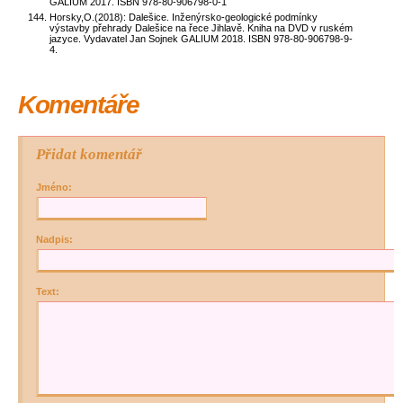
GALIUM 2017. ISBN 978-80-906798-0-1
Horsky,O.(2018): Dalešice. Inženýrsko-geologické podmínky
výstavby přehrady Dalešice na řece Jihlavě. Kniha na DVD v ruském
jazyce. Vydavatel Jan Sojnek GALIUM 2018. ISBN 978-80-906798-9-
4.
Komentáře
Přidat komentář
Jméno:
Nadpis:
Text: