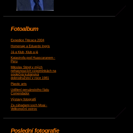
Fotoalbum
Expedice Titicaca 2004
Homenaje a Eduardo Ingris
Já a Klub, Klub a já
Katastrofa pod Huascaranem -
Peru
Miloslav Stingl v mých
nehasnoucích vzpomínkách na
společná kubánská
dobrodružství v roce 1981
Plastic arts
Udělení peruánského řádu
Comendador
Výstavy fotografií
Za záhadami soch Moai -
Velikonoční ostrov
Poslední fotografie