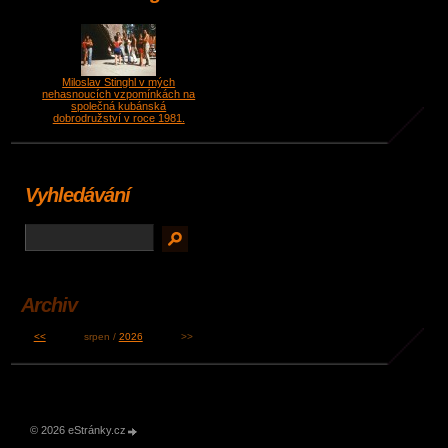
Miloslav Stinghl v mých
nehasnoucích vzpomínkách na
společná kubánská
dobrodružství v roce 1981.
Vyhledávání
Archiv
<<
srpen /
2026
>>
© 2026 eStránky.cz