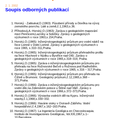
2. 1. 2002
Soupis odborných publikací
Horský - Zatloukal,O.(1963): Pùsobení přírody a člověka na vývoj
zemského povrchu. Lidé a země,č.1,1963,s.36.
Příhodová,A.-Horský,O.(1963): Zpráva o geologickém mapování
mezi Penčicemi,Lazníky a Sobíšky. Zprávy o geologických
výzkumech v roce 1963,s.154,Praha.
Horský,O.(1965): Inženýrskogeologický průzkum pro vodní nádrž na
řece Lomné v Dolní Lomné. Zprávy o geologických výzkumech v
roce 1965, s.310–311,Praha.
Horský,O.(1965): Inženýrskogeologický průzkum přehradního profilu
na řece Hluchové v Nýdku u Bystřice nad Olší. Zprávy o
geologických výzkumech v roce 1965,s.318–319, Praha.
Horský,O.(1965): Zpráva o inženýrskogeologickém průzkumu pro
přehradu na řece Rožnovské Bečvě u Rožnova pod Radhoštěm.
Zprávy o geologických výzkumech v roce 1965, s.316 – 317,Praha.
Horský,O.(1965): Inženýrskogeologický průzkum pro přehradu na
Čižině u Brumovic. Geologický průzkum,č.12,1965,s.368 –
371,Praha.
Horský,O.(1966): Zpráva o inženýrskogeologickém průzkumu pro
vodní dílo na Zelenském potoce u Štítné nad Vláří. Zprávy o
geologických výzkumech v roce 1966,s.372–373,Praha.
Horský,O.(1966): Výstavba vodních děl na Kypru. Inženýrské
stavby,č.1,1968,s.330–332.
Horský,O.(1966): Havárie stoky v Ostravě-Zábřehu. Vodní
hospodářství,č.4,1967,s.162–163.Praha.
Horský,O.(1967): La Ingeniería Geológica en Checoslovaquia.
Instituto de Investigaciones Geológicas, Vol.XXI,1967,s.1–
10,Barcelona.