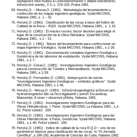
spolupráce mezi Kubou a Československem v oblasti stavebnictví.
Inženýrské stavby., č.5.,s. 219-220.,Praha 1981.
Horský,O. – Morua,O. (1981) : Metodología del levantamiento y
confección de los mapas ingeniero-geológicas. Vydal MICONS,
Habana 1981.,s. 1 – 32.
Horský,O. (1981) : Clasificación de las rocas a base del Índice de
Calidad de la Roca – RQD. Vydal MICONS, Habana 1981., s. 1-16.
Horský,O. (1981) : El maciso rocoso, factor decisivo para elegir el
lugar de la construcción de la Obra Hidráulica. Vydal MICONS,
Habana 1981., s.1 – 21.
Horský,O. ( 1981) : Bases del levantamiento para confeccionar un
mapa Ingeniero-Geológico. Vydal MICONS, Habana 1981., s.1-26.
Horský,O. (1981) : Documentación completa Ingeniero-Geológica y
Geotécnica de los laboreos de explotación. Vydal MICONS, Habana
1981., s.1-7.
Horský,O.-Cesar,C. (1981) : Investigaciones Ingeniero-Geológicas
para la construcción de Túneles y Metropolitanos. Vydal MICONS,
Habana 1981.,s.1-29.
Horský,O.-Fernandez,O. (1981) : Anteproyecto de norma
“Investigaciones Ingeniero-Geológicas – símbolos gráficos”. Vydal
MICONS, Habana 1981, s.1-46.
Horský,O.- Morua,O. (1981) : Inženýrskogeologický průzkum pro
hydroenergetické dílo na řece Agabamě v pohoří Escambray.
Manustript, 8 stran + obrazové přílohy, Habana, 1981.
Horský,O. (1981) : Investigaciones Ingeniero-Geológicas para las
Obras Hidrotécnicas. I. Parte. Vydal MICONS, La Habana 1981., s,1-
52. Počet výtisků : 200.
Horský,O. (1981) : Investigaciones Ingeniero-Geológicas para las
Obras Hidrotécnicas. II.Parte, Geotécnia. Vydal MICONS, Habana
1981., s,1-40. Počet výtisků : 200.
Horský,O. (1981) : Indice de calidad de la roca R.Q.D – uno de los
parámetros básicos para clasificación de las rocas. In “IX.Jornada
Científica”.,s.189-192, Academia de Ciencias de Cuba, Habana 1982.